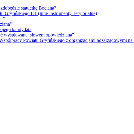
 zdobędzie statuetkę Bociana?
u Gryfińskiego IIT (Inne Instrumenty Terytorialne)
e!”
ziana"
wojego kandydata
ność wyśpiewana, słowem opowiedziana"
 Współpracy Powiatu Gryfińskiego z organizacjami pozarządowymi na