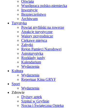
Oświata
Współpraca polsko-niemiecka
Inwestycje
Bezpieczeństwo
Archiwum
Turystyka
Powiat gryfiński na rowerze
Atrakcje turystyczne
Walory przyrodnicze
Ciekawe miejsca
Zabytki
Rejon Pamięci Narodowej
Agroturystyka
Rozkłady jazdy
Kalendarium
Wydarzenia
Kultura
Wydarzenia
Repertuar Kina GRYF
Sport
Wydarzenia
Zdrowie
Dyżury aptek
Szpital w Gryfinie
Nocna i Świąteczna Opieka