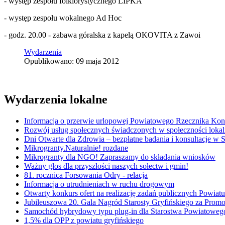
- występ zespołu folklorystycznego LIPKA
- występ zespołu wokalnego Ad Hoc
- godz. 20.00 - zabawa góralska z kapelą OKOVITA z Zawoi
Wydarzenia
Opublikowano: 09 maja 2012
Wydarzenia lokalne
Informacja o przerwie urlopowej Powiatowego Rzecznika K
Rozwój usług społecznych świadczonych w społeczności lokal
Dni Otwarte dla Zdrowia – bezpłatne badania i konsultacje w
Mikrogranty.Naturalnie! rozdane
Mikrogranty dla NGO! Zapraszamy do składania wniosków
Ważny głos dla przyszłości naszych sołectw i gmin!
81. rocznica Forsowania Odry - relacja
Informacja o utrudnieniach w ruchu drogowym
Otwarty konkurs ofert na realizację zadań publicznych Powi
Jubileuszowa 20. Gala Nagród Starosty Gryfińskiego za Promo
Samochód hybrydowy typu plug-in dla Starostwa Powiatowe
1,5% dla OPP z powiatu gryfińskiego