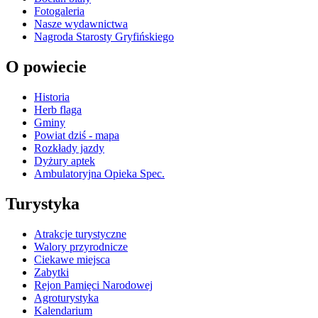
Fotogaleria
Nasze wydawnictwa
Nagroda Starosty Gryfińskiego
O powiecie
Historia
Herb flaga
Gminy
Powiat dziś - mapa
Rozkłady jazdy
Dyżury aptek
Ambulatoryjna Opieka Spec.
Turystyka
Atrakcje turystyczne
Walory przyrodnicze
Ciekawe miejsca
Zabytki
Rejon Pamięci Narodowej
Agroturystyka
Kalendarium