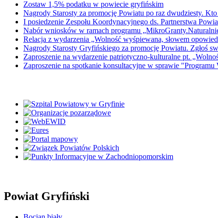
Zostaw 1,5% podatku w powiecie gryfińskim
Nagrody Starosty za promocję Powiatu po raz dwudziesty. Kto
I posiedzenie Zespołu Koordynacyjnego ds. Partnerstwa Powiat
Nabór wniosków w ramach programu „MikroGranty.Naturalni
Relacja z wydarzenia „Wolność wyśpiewana, słowem opowied
Nagrody Starosty Gryfińskiego za promocję Powiatu. Zgłoś s
Zaproszenie na wydarzenie patriotyczno-kulturalne pt. „Wol
Zaproszenie na spotkanie konsultacyjne w sprawie "Programu
Powiat Gryfiński
Bocian biały