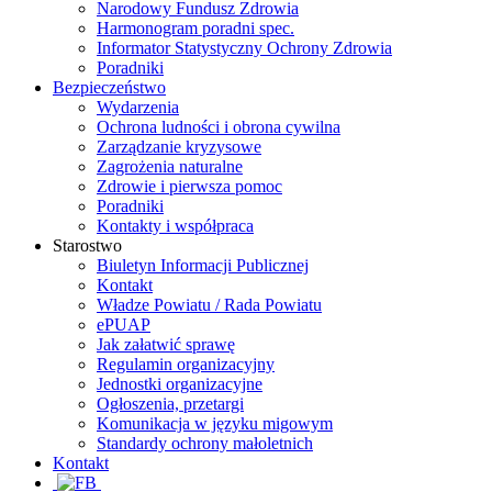
Narodowy Fundusz Zdrowia
Harmonogram poradni spec.
Informator Statystyczny Ochrony Zdrowia
Poradniki
Bezpieczeństwo
Wydarzenia
Ochrona ludności i obrona cywilna
Zarządzanie kryzysowe
Zagrożenia naturalne
Zdrowie i pierwsza pomoc
Poradniki
Kontakty i współpraca
Starostwo
Biuletyn Informacji Publicznej
Kontakt
Władze Powiatu / Rada Powiatu
ePUAP
Jak załatwić sprawę
Regulamin organizacyjny
Jednostki organizacyjne
Ogłoszenia, przetargi
Komunikacja w języku migowym
Standardy ochrony małoletnich
Kontakt