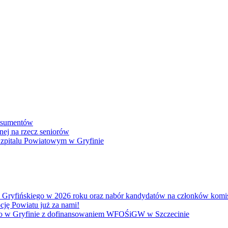
onsumentów
nej na rzecz seniorów
 Szpitalu Powiatowym w Gryfinie
atu Gryfińskiego w 2026 roku oraz nabór kandydatów na członków kom
cję Powiatu już za nami!
go w Gryfinie z dofinansowaniem WFOŚiGW w Szczecinie