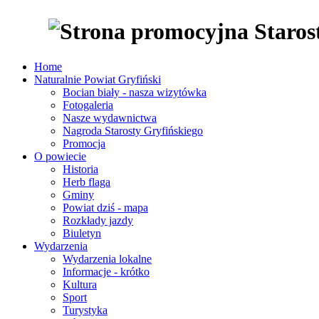
Home
Naturalnie Powiat Gryfiński
Bocian biały - nasza wizytówka
Fotogaleria
Nasze wydawnictwa
Nagroda Starosty Gryfińskiego
Promocja
O powiecie
Historia
Herb flaga
Gminy
Powiat dziś - mapa
Rozkłady jazdy
Biuletyn
Wydarzenia
Wydarzenia lokalne
Informacje - krótko
Kultura
Sport
Turystyka