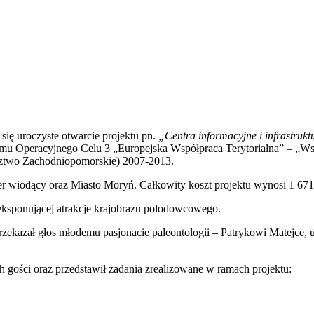
ię uroczyste otwarcie projektu pn.
„Centra informacyjne i infrastrukt
mu Operacyjnego Celu 3 „Europejska Współpraca Terytorialna” – „W
dztwo Zachodniopomorskie) 2007-2013.
er wiodący oraz Miasto Moryń. Całkowity koszt projektu wynosi 1 67
 eksponującej atrakcje krajobrazu polodowcowego.
zekazał głos młodemu pasjonacie paleontologii – Patrykowi Matejce,
h gości oraz przedstawił zadania zrealizowane w ramach projektu: