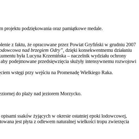
om projektu podziękowania oraz pamiątkowe medale.
lenie z faktu, że opracowane przez Powiat Gryfiński w grudniu 2007
olodowcowa nad brzegiem Odry”,
dzięki konsekwentnemu działaniu
kumentu była Lucyna Krzemińska – naczelnik wydziału ochrony
ia, aby podejmowane przedsięwzięcia służyły intensywnemu rozwojowi
ięciem wstęgi przy wejściu na Promenadę Wielkiego Raka.
eziornej do plaży nad jeziorem Morzycko.
 i opisami ssaków żyjących w okresie ostatniej epoki lodowcowej,
owana jest płyta z odlewem naturalnej wielkości tropu zwierzęcia