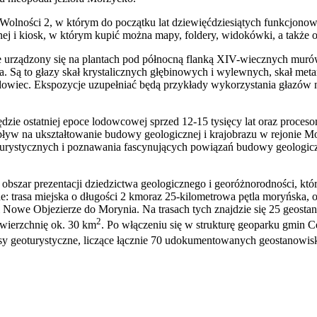
Wolności 2, w którym do początku lat dziewięćdziesiątych funkcjon
ej i kiosk, w którym kupić można mapy, foldery, widokówki, a także o
e urządzony się na plantach pod północną flanką XIV-wiecznych murów
 Są to głazy skał krystalicznych głębinowych i wylewnych, skał met
iec. Ekspozycje uzupełniać będą przykłady wykorzystania głazów nar
zie ostatniej epoce lodowcowej sprzed 12-15 tysięcy lat oraz procesom 
wpływ na ukształtowanie budowy geologicznej i krajobrazu w rejonie M
urystycznych i poznawania fascynujących powiązań budowy geologiczn
ar prezentacji dziedzictwa geologicznego i georóżnorodności, któr
: trasa miejska o długości 2 kmoraz 25-kilometrowa pętla moryńska, ok
Nowe Objezierze do Morynia. Na trasach tych znajdzie się 25 geostano
2
owierzchnię ok. 30 km
. Po włączeniu się w strukturę geoparku gmin 
trasy geoturystyczne, liczące łącznie 70 udokumentowanych geostanowis