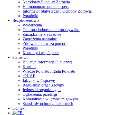
Narodowy Fundusz Zdrowia
Harmonogram poradni spec.
Informator Statystyczny Ochrony Zdrowia
Poradniki
Bezpieczeństwo
Wydarzenia
Ochrona ludności i obrona cywilna
Zarządzanie kryzysowe
Zagrożenia naturalne
Zdrowie i pierwsza pomoc
Poradniki
Kontakty i współpraca
Starostwo
Biuletyn Informacji Publicznej
Kontakt
Władze Powiatu / Rada Powiatu
ePUAP
Jak załatwić sprawę
Regulamin organizacyjny
Jednostki organizacyjne
Ogłoszenia, przetargi
Komunikacja w języku migowym
Standardy ochrony małoletnich
Kontakt