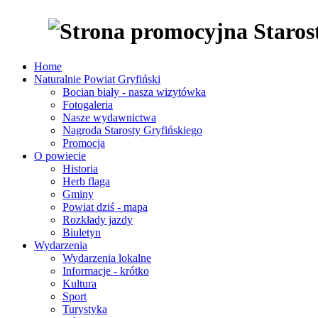
Home
Naturalnie Powiat Gryfiński
Bocian biały - nasza wizytówka
Fotogaleria
Nasze wydawnictwa
Nagroda Starosty Gryfińskiego
Promocja
O powiecie
Historia
Herb flaga
Gminy
Powiat dziś - mapa
Rozkłady jazdy
Biuletyn
Wydarzenia
Wydarzenia lokalne
Informacje - krótko
Kultura
Sport
Turystyka