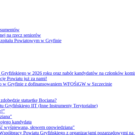
onsumentów
nej na rzecz seniorów
 Szpitalu Powiatowym w Gryfinie
atu Gryfińskiego w 2026 roku oraz nabór kandydatów na członków kom
cję Powiatu już za nami!
go w Gryfinie z dofinansowaniem WFOŚiGW w Szczecinie
 zdobędzie statuetkę Bociana?
u Gryfińskiego IIT (Inne Instrumenty Terytorialne)
e!”
ziana"
wojego kandydata
ność wyśpiewana, słowem opowiedziana"
 Współpracy Powiatu Gryfińskiego z organizacjami pozarządowymi na