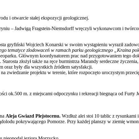
u i otwarcie stałej ekspozycji geologicznej.
Moryniu – Jadwigą Fragstein-Niemsdorff wręczyli wykonawcom i twórc
sta gryfiński Wojciech Konarski w swoim wystąpieniu wyraził zadowo
nego tematyce zlodowaceń w ramach parku geologicznego „Kraina p
i Geoparku. Głównym koordynatorem prac nad przygotowaniem tego do
e. Starosta złożył także na ręce burmistrza Marandy serdeczne życzen
 oraz były dla wszystkich źródłem satysfakcji.
na zwiedzanie projektu w terenie, które rozpoczęto uroczystym przec
ci ok.500 m. z miejscami odpoczynku i rekreacji biegnąca od Furty J
zna
Aleja Gwiazd Plejstocenu.
Wzdłuż alei stoi 10 tablic z rysunkami
u lądolodu pokrywającego Pomorze. Przy każdej planszy w ziemię wmont
u nieopodal jeziora Morzycko.