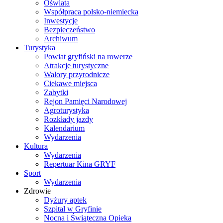
Oświata
Współpraca polsko-niemiecka
Inwestycje
Bezpieczeństwo
Archiwum
Turystyka
Powiat gryfiński na rowerze
Atrakcje turystyczne
Walory przyrodnicze
Ciekawe miejsca
Zabytki
Rejon Pamięci Narodowej
Agroturystyka
Rozkłady jazdy
Kalendarium
Wydarzenia
Kultura
Wydarzenia
Repertuar Kina GRYF
Sport
Wydarzenia
Zdrowie
Dyżury aptek
Szpital w Gryfinie
Nocna i Świąteczna Opieka