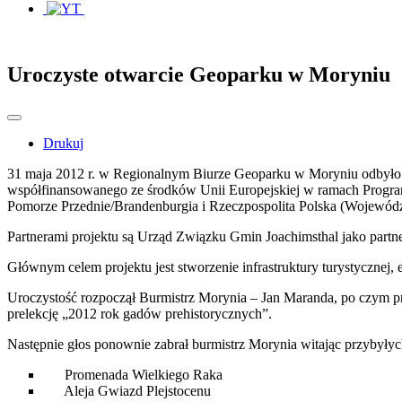
Uroczyste otwarcie Geoparku w Moryniu
Drukuj
31 maja 2012 r. w Regionalnym Biurze Geoparku w Moryniu odbyło s
współfinansowanego ze środków Unii Europejskiej w ramach Progra
Pomorze Przednie/Brandenburgia i Rzeczpospolita Polska (Wojewó
Partnerami projektu są Urząd Związku Gmin Joachimsthal jako partn
Głównym celem projektu jest stworzenie infrastruktury turystycznej,
Uroczystość rozpoczął Burmistrz Morynia – Jan Maranda, po czym pr
prelekcję „2012 rok gadów prehistorycznych”.
Następnie głos ponownie zabrał burmistrz Morynia witając przybyłyc
Promenada Wielkiego Raka
Aleja Gwiazd Plejstocenu