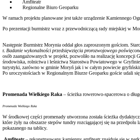
Amfiteatr
Regionalne Biuro Geoparku
W ramach projektu planowane jest także urządzenie Kamiennego Ogrod
Po prezentacji burmistrz wraz z przewodniczącą rady miejskiej w 
Następnie Burmistrz Morynia oddał głos zaproszonym gościom. Staro
r.
Badanie wykonalności przedsięwzięcia prorozwojowego poświęco
osób zaangażowanych w projekt,
pozwoliło na realizację koncepcj
środowiska, rolnictwa i leśnictwa Starostwa Powiatowego w Gryfini
turystyki, zarówno w gminie Moryń jak i w całym powiecie gryfińskim
Po uroczystościach w Regionalnym Biurze Geoparku goście udali się 
Promenada Wielkiego Raka
–
ścieżka rowerowo-spacerowa o długoś
Promenada Wielkiego Raka
W środkowej części promenady utworzona została ścieżka dydaktyc
które żyły na obszarze stepów tundry rozciągającej się na przedpol
pokazanego na tablicy.
Amfiteatr
– rekonstruowany kamienny amfiteatr znajduje się w park