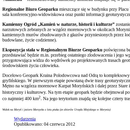
Regionalne Biuro Geoparku
mieszczące się w budynku przy Placu 
sala konferencyjno-widowiskowa oraz punkt informacji geoturystyczn
Kamienny Ogród „Kamień w naturze, historii i kulturze”
zostani
narzutowych zebranych ze wzgórz morenowych w okolicach Morynia.
kamiennych murów zbudowanych z głazów przyniesionych przez lodow
budowlane, życie codzienne).
Ekspozycja stała w Regionalnym Biurze Geoparku
poświęcona będ
przedstawiać będzie m.in. przebieg ostatniego zlodowacenia i jego 
przygotowująca widza do wędrówek po projektowanych trasach geot
środowiskiem życia człowieka.
Docelowo Geopark Kraina Polodowcowa nad Odrą to kompleksowy obsz
gryfińskiego. W pierwszym etapie powstaną dwie trasy geoturystyczne
Mętno na wzgórza morenowe Karpat Moryńskich i dalej przez Stare i 
historyczny i kulturowy. Na tym etapie geopark będzie obejmował p
2
co najmniej 400 km
. Na jego terytorium znajdą się kolejne cztery 
Widok na Moryń i jezioro Morzycko z lotu ptaka (ze zbiorów Urzędu Miejskiego w Moryniu)
Wydarzenia
Opublikowano: 04 czerwca 2012