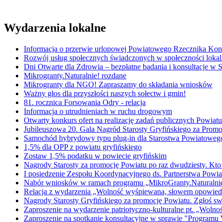
Wydarzenia lokalne
Informacja o przerwie urlopowej Powiatowego Rzecznika K
Rozwój usług społecznych świadczonych w społeczności lokal
Dni Otwarte dla Zdrowia – bezpłatne badania i konsultacje w
Mikrogranty.Naturalnie! rozdane
Mikrogranty dla NGO! Zapraszamy do składania wniosków
Ważny głos dla przyszłości naszych sołectw i gmin!
81. rocznica Forsowania Odry - relacja
Informacja o utrudnieniach w ruchu drogowym
Otwarty konkurs ofert na realizację zadań publicznych Powi
Jubileuszowa 20. Gala Nagród Starosty Gryfińskiego za Promo
Samochód hybrydowy typu plug-in dla Starostwa Powiatowe
1,5% dla OPP z powiatu gryfińskiego
Zostaw 1,5% podatku w powiecie gryfińskim
Nagrody Starosty za promocję Powiatu po raz dwudziesty. Kto
I posiedzenie Zespołu Koordynacyjnego ds. Partnerstwa Powiat
Nabór wniosków w ramach programu „MikroGranty.Naturalni
Relacja z wydarzenia „Wolność wyśpiewana, słowem opowied
Nagrody Starosty Gryfińskiego za promocję Powiatu. Zgłoś s
Zaproszenie na wydarzenie patriotyczno-kulturalne pt. „Wol
Zaproszenie na spotkanie konsultacyjne w sprawie "Programu