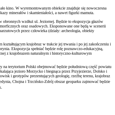
owało kino. W wyremontowanym obiekcie znajduje się nowoczesna
kazy minerałów i skamieniałości, a nawet figurki mamuta.
 obronnych wzdłuż ul. Jeziornej. Będzie to ekspozycja głazów
amorficznych oraz osadowych. Eksponowane one będą w scenerii
zutowych przez człowieka (działy: archeologia, obiekty
kształtującym krajobraz w trakcie jej trwania i po jej zakończeniu i
orynia. Ekspozycja spełniać będzie rolę poznawczo-edukacyjną,
ej z krajobrazem naturalnym i historyczno-kulturowym
y na terytorium Polski obejmować będzie południową część powiatu
alająca jezioro Morzycko i biegnąca przez Przyjezierze, Dolsko i
wisk i geotypów prezentujących geologię, rzeźbę terenu, krajobraz
Cedynia, Chojna i Trzcińsko-Zdrój obszar geoparku zajmować będzie
k.