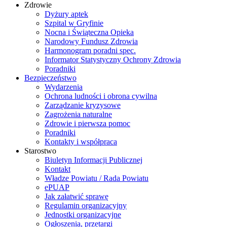
Zdrowie
Dyżury aptek
Szpital w Gryfinie
Nocna i Świąteczna Opieka
Narodowy Fundusz Zdrowia
Harmonogram poradni spec.
Informator Statystyczny Ochrony Zdrowia
Poradniki
Bezpieczeństwo
Wydarzenia
Ochrona ludności i obrona cywilna
Zarządzanie kryzysowe
Zagrożenia naturalne
Zdrowie i pierwsza pomoc
Poradniki
Kontakty i współpraca
Starostwo
Biuletyn Informacji Publicznej
Kontakt
Władze Powiatu / Rada Powiatu
ePUAP
Jak załatwić sprawę
Regulamin organizacyjny
Jednostki organizacyjne
Ogłoszenia, przetargi