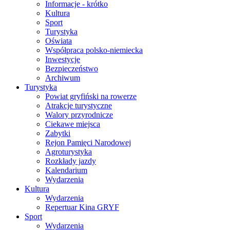
Informacje - krótko
Kultura
Sport
Turystyka
Oświata
Współpraca polsko-niemiecka
Inwestycje
Bezpieczeństwo
Archiwum
Turystyka
Powiat gryfiński na rowerze
Atrakcje turystyczne
Walory przyrodnicze
Ciekawe miejsca
Zabytki
Rejon Pamięci Narodowej
Agroturystyka
Rozkłady jazdy
Kalendarium
Wydarzenia
Kultura
Wydarzenia
Repertuar Kina GRYF
Sport
Wydarzenia