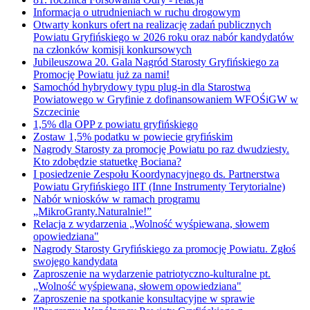
Informacja o utrudnieniach w ruchu drogowym
Otwarty konkurs ofert na realizację zadań publicznych
Powiatu Gryfińskiego w 2026 roku oraz nabór kandydatów
na członków komisji konkursowych
Jubileuszowa 20. Gala Nagród Starosty Gryfińskiego za
Promocję Powiatu już za nami!
Samochód hybrydowy typu plug-in dla Starostwa
Powiatowego w Gryfinie z dofinansowaniem WFOŚiGW w
Szczecinie
1,5% dla OPP z powiatu gryfińskiego
Zostaw 1,5% podatku w powiecie gryfińskim
Nagrody Starosty za promocję Powiatu po raz dwudziesty.
Kto zdobędzie statuetkę Bociana?
I posiedzenie Zespołu Koordynacyjnego ds. Partnerstwa
Powiatu Gryfińskiego IIT (Inne Instrumenty Terytorialne)
Nabór wniosków w ramach programu
„MikroGranty.Naturalnie!”
Relacja z wydarzenia „Wolność wyśpiewana, słowem
opowiedziana"
Nagrody Starosty Gryfińskiego za promocję Powiatu. Zgłoś
swojego kandydata
Zaproszenie na wydarzenie patriotyczno-kulturalne pt.
„Wolność wyśpiewana, słowem opowiedziana"
Zaproszenie na spotkanie konsultacyjne w sprawie