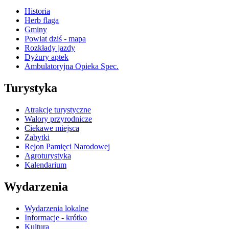
Historia
Herb flaga
Gminy
Powiat dziś - mapa
Rozkłady jazdy
Dyżury aptek
Ambulatoryjna Opieka Spec.
Turystyka
Atrakcje turystyczne
Walory przyrodnicze
Ciekawe miejsca
Zabytki
Rejon Pamięci Narodowej
Agroturystyka
Kalendarium
Wydarzenia
Wydarzenia lokalne
Informacje - krótko
Kultura