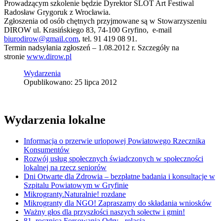
Prowadzącym szkolenie będzie Dyrektor SLOT Art Festiwal
Radosław Grygoruk z Wrocławia.
Zgłoszenia od osób chętnych przyjmowane są w Stowarzyszeniu
DIROW ul. Krasińskiego 83, 74-100 Gryfino, e-mail
biurodirow@gmail.com
, tel. 91 419 08 91.
Termin nadsyłania zgłoszeń – 1.08.2012 r. Szczegóły na
stronie
www.dirow.pl
Wydarzenia
Opublikowano: 25 lipca 2012
Wydarzenia lokalne
Informacja o przerwie urlopowej Powiatowego Rzecznika
Konsumentów
Rozwój usług społecznych świadczonych w społeczności
lokalnej na rzecz seniorów
Dni Otwarte dla Zdrowia – bezpłatne badania i konsultacje w
Szpitalu Powiatowym w Gryfinie
Mikrogranty.Naturalnie! rozdane
Mikrogranty dla NGO! Zapraszamy do składania wniosków
Ważny głos dla przyszłości naszych sołectw i gmin!
81. rocznica Forsowania Odry - relacja