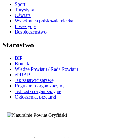
Sport
Turystyka
Oświata
Współpraca polsko-niemiecka
Inwestycje
Bezpieczeństwo
Starostwo
BIP
Kontakt
Władze Powiatu / Rada Powiatu
ePUAP
Jak załatwić sprawę
Regulamin organizacyjny
Jednostki organizacyjne
Ogłoszenia, przetargi