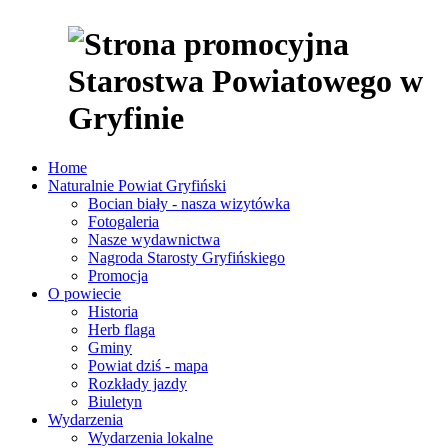
Home
Naturalnie Powiat Gryfiński
Bocian biały - nasza wizytówka
Fotogaleria
Nasze wydawnictwa
Nagroda Starosty Gryfińskiego
Promocja
O powiecie
Historia
Herb flaga
Gminy
Powiat dziś - mapa
Rozkłady jazdy
Biuletyn
Wydarzenia
Wydarzenia lokalne