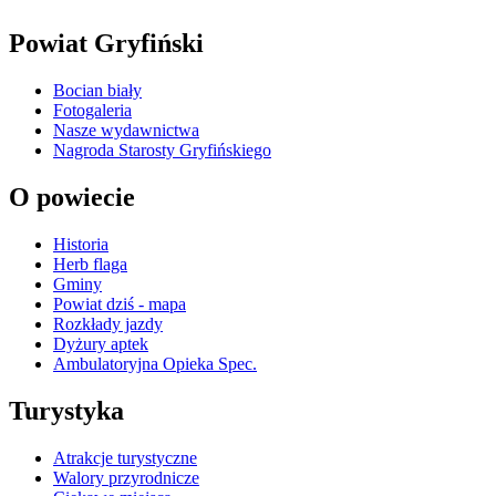
Powiat Gryfiński
Bocian biały
Fotogaleria
Nasze wydawnictwa
Nagroda Starosty Gryfińskiego
O powiecie
Historia
Herb flaga
Gminy
Powiat dziś - mapa
Rozkłady jazdy
Dyżury aptek
Ambulatoryjna Opieka Spec.
Turystyka
Atrakcje turystyczne
Walory przyrodnicze