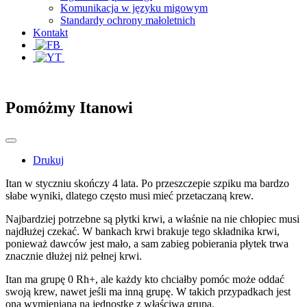
Komunikacja w języku migowym
Standardy ochrony małoletnich
Kontakt
Pomóżmy Itanowi
Drukuj
Itan w styczniu skończy 4 lata. Po przeszczepie szpiku ma bardzo
słabe wyniki, dlatego często musi mieć przetaczaną krew.
Najbardziej potrzebne są płytki krwi, a właśnie na nie chłopiec musi
najdłużej czekać. W bankach krwi brakuje tego składnika krwi,
ponieważ dawców jest mało, a sam zabieg pobierania płytek trwa
znacznie dłużej niż pełnej krwi.
Itan ma grupę 0 Rh+, ale każdy kto chciałby pomóc może oddać
swoją krew, nawet jeśli ma inną grupę. W takich przypadkach jest
ona wymieniana na jednostkę z właściwą grupą.