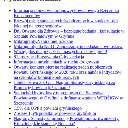
Informacja o przerwie urlopowej Powiatowego Rzecznika
Konsumentów
Rozwój usług społecznych świadczonych w społeczności
lokalnej na rzecz seniorów
Dni Otwarte dla Zdrowia – bezpłatne badania i konsultacje w
Szpitalu Powiatowym w Gryfinie
Mikrogranty.Naturalnie! rozdane
Mikrogranty dla NGO! Zapraszamy do składania wniosków
Ważny głos dla przyszłości naszych sołectw i gmin!
81. rocznica Forsowania Odry - relacja
Informacja o utrudnieniach w ruchu drogowym
Otwarty konkurs ofert na realizację zadań publicznych
Powiatu Gryfińskiego w 2026 roku oraz nabór kandydatów
na członków komisji konkursowych
Jubileuszowa 20. Gala Nagród Starosty Gryfińskiego za
Promocję Powiatu już za nami!
Samochód hybrydowy typu plug-in dla Starostwa
Powiatowego w Gryfinie z dofinansowaniem WFOŚiGW w
Szczecinie
1,5% dla OPP z powiatu gryfińskiego
Zostaw 1,5% podatku w powiecie gryfińskim
Nagrody Starosty za promocję Powiatu po raz dwudziesty.
Kto zdobędzie statuetkę Bociana?