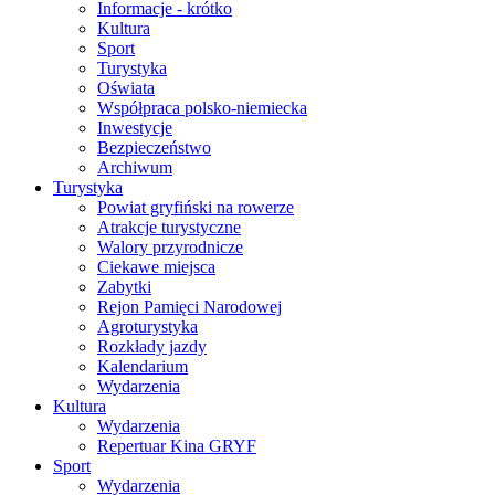
Informacje - krótko
Kultura
Sport
Turystyka
Oświata
Współpraca polsko-niemiecka
Inwestycje
Bezpieczeństwo
Archiwum
Turystyka
Powiat gryfiński na rowerze
Atrakcje turystyczne
Walory przyrodnicze
Ciekawe miejsca
Zabytki
Rejon Pamięci Narodowej
Agroturystyka
Rozkłady jazdy
Kalendarium
Wydarzenia
Kultura
Wydarzenia
Repertuar Kina GRYF
Sport
Wydarzenia