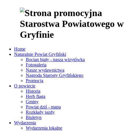
Home
Naturalnie Powiat Gryfiński
Bocian biały - nasza wizytówka
Fotogaleria
Nasze wydawnictwa
Nagroda Starosty Gryfińskiego
Promocja
O powiecie
Historia
Herb flaga
Gminy
Powiat dziś - mapa
Rozkłady jazdy
Biuletyn
Wydarzenia
Wydarzenia lokalne