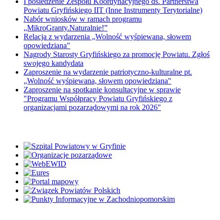
I posiedzenie Zespołu Koordynacyjnego ds. Partnerstwa
Powiatu Gryfińskiego IIT (Inne Instrumenty Terytorialne)
Nabór wniosków w ramach programu
„MikroGranty.Naturalnie!”
Relacja z wydarzenia „Wolność wyśpiewana, słowem
opowiedziana"
Nagrody Starosty Gryfińskiego za promocję Powiatu. Zgłoś
swojego kandydata
Zaproszenie na wydarzenie patriotyczno-kulturalne pt.
„Wolność wyśpiewana, słowem opowiedziana"
Zaproszenie na spotkanie konsultacyjne w sprawie
"Programu Współpracy Powiatu Gryfińskiego z
organizacjami pozarządowymi na rok 2026"