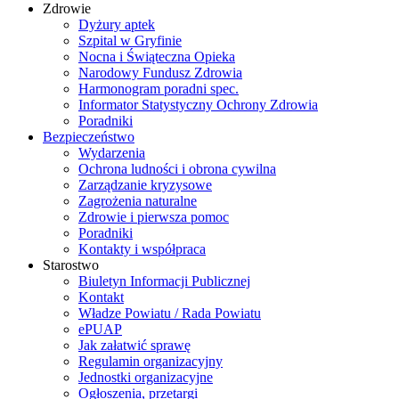
Zdrowie
Dyżury aptek
Szpital w Gryfinie
Nocna i Świąteczna Opieka
Narodowy Fundusz Zdrowia
Harmonogram poradni spec.
Informator Statystyczny Ochrony Zdrowia
Poradniki
Bezpieczeństwo
Wydarzenia
Ochrona ludności i obrona cywilna
Zarządzanie kryzysowe
Zagrożenia naturalne
Zdrowie i pierwsza pomoc
Poradniki
Kontakty i współpraca
Starostwo
Biuletyn Informacji Publicznej
Kontakt
Władze Powiatu / Rada Powiatu
ePUAP
Jak załatwić sprawę
Regulamin organizacyjny
Jednostki organizacyjne
Ogłoszenia, przetargi