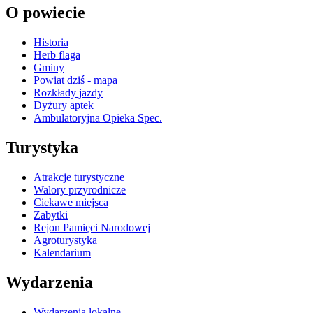
O powiecie
Historia
Herb flaga
Gminy
Powiat dziś - mapa
Rozkłady jazdy
Dyżury aptek
Ambulatoryjna Opieka Spec.
Turystyka
Atrakcje turystyczne
Walory przyrodnicze
Ciekawe miejsca
Zabytki
Rejon Pamięci Narodowej
Agroturystyka
Kalendarium
Wydarzenia
Wydarzenia lokalne