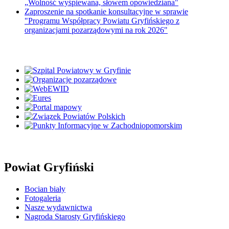
„Wolność wyśpiewana, słowem opowiedziana"
Zaproszenie na spotkanie konsultacyjne w sprawie
"Programu Współpracy Powiatu Gryfińskiego z
organizacjami pozarządowymi na rok 2026"
Powiat Gryfiński
Bocian biały
Fotogaleria
Nasze wydawnictwa
Nagroda Starosty Gryfińskiego