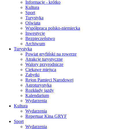
Informacje - krótko
Kultura
Sport
Turystyka
Oświata
Współpraca polsko-niemiecka
Inwestycje
Bezpieczeństwo
Archiwum
Turystyka
Powiat gryfiński na rowerze
Atrakcje turystyczne
Walory przyrodnicze
Ciekawe miejsca
Zabytki
Rejon Pamięci Narodowej
Agroturystyka
Rozkłady jazdy
Kalendarium
Wydarzenia
Kultura
Wydarzenia
Repertuar Kina GRYF
Sport
Wydarzenia