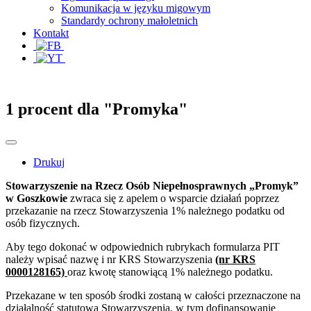
Komunikacja w języku migowym
Standardy ochrony małoletnich
Kontakt
1 procent dla "Promyka"
Drukuj
Stowarzyszenie na Rzecz Osób Niepełnosprawnych „Promyk”
w Goszkowie
zwraca się z apelem o wsparcie działań poprzez
przekazanie na rzecz Stowarzyszenia 1% należnego podatku od
osób fizycznych.
Aby tego dokonać w odpowiednich rubrykach formularza PIT
należy wpisać nazwę i nr KRS Stowarzyszenia
(nr KRS
0000128165)
oraz kwotę stanowiącą 1% należnego podatku.
Przekazane w ten sposób środki zostaną w całości przeznaczone na
działalność statutową Stowarzyszenia, w tym dofinansowanie