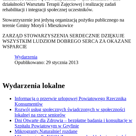
działalności Warsztatu Terapii Zajęciowej i realizację zadań
rehabilitacji i integracji społecznej uczestników.
Stowarzyszenie jest jedyną organizacją pożytku publicznego na
terenie Gminy Moryń i Mieszkowice
ZARZĄD STOWARZYSZENIA SERDECZNIE DZIĘKUJE
WSZYSTKIM LUDZIOM DOBREGO SERCA ZA OKAZANE
WSPARCIE
Wydarzenia
Opublikowano: 29 stycznia 2013
Wydarzenia lokalne
Informacja o przerwie urlopowej Powiatowego Rzecznika
Konsumentów
Rozwój usług społecznych świadczonych w społeczności
lokalnej na rzecz seniorów
Dni Otwarte dla Zdrowia – bezpłatne badania i konsultacje w
Szpitalu Powiatowym w Gryfinie
Mikrogranty.Naturalnie! rozdane