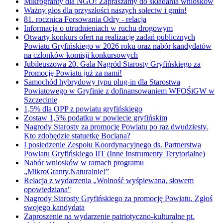
Mikrogranty dla NGO! Zapraszamy do składania wniosków
Ważny głos dla przyszłości naszych sołectw i gmin!
81. rocznica Forsowania Odry - relacja
Informacja o utrudnieniach w ruchu drogowym
Otwarty konkurs ofert na realizację zadań publicznych
Powiatu Gryfińskiego w 2026 roku oraz nabór kandydatów
na członków komisji konkursowych
Jubileuszowa 20. Gala Nagród Starosty Gryfińskiego za
Promocję Powiatu już za nami!
Samochód hybrydowy typu plug-in dla Starostwa
Powiatowego w Gryfinie z dofinansowaniem WFOŚiGW w
Szczecinie
1,5% dla OPP z powiatu gryfińskiego
Zostaw 1,5% podatku w powiecie gryfińskim
Nagrody Starosty za promocję Powiatu po raz dwudziesty.
Kto zdobędzie statuetkę Bociana?
I posiedzenie Zespołu Koordynacyjnego ds. Partnerstwa
Powiatu Gryfińskiego IIT (Inne Instrumenty Terytorialne)
Nabór wniosków w ramach programu
„MikroGranty.Naturalnie!”
Relacja z wydarzenia „Wolność wyśpiewana, słowem
opowiedziana"
Nagrody Starosty Gryfińskiego za promocję Powiatu. Zgłoś
swojego kandydata
Zaproszenie na wydarzenie patriotyczno-kulturalne pt.