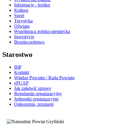
Informacje - krótko
Kultura
Sport
Turystyka
Oświata
Współpraca polsko-niemiecka
Inwestycje
Bezpieczeństwo
Starostwo
BIP
Kontakt
Władze Powiatu / Rada Powiatu
ePUAP
Jak załatwić sprawę
Regulamin organizacyjny
Jednostki organizacyjne
Ogłoszenia, przetargi