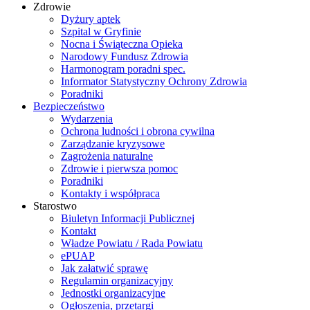
Zdrowie
Dyżury aptek
Szpital w Gryfinie
Nocna i Świąteczna Opieka
Narodowy Fundusz Zdrowia
Harmonogram poradni spec.
Informator Statystyczny Ochrony Zdrowia
Poradniki
Bezpieczeństwo
Wydarzenia
Ochrona ludności i obrona cywilna
Zarządzanie kryzysowe
Zagrożenia naturalne
Zdrowie i pierwsza pomoc
Poradniki
Kontakty i współpraca
Starostwo
Biuletyn Informacji Publicznej
Kontakt
Władze Powiatu / Rada Powiatu
ePUAP
Jak załatwić sprawę
Regulamin organizacyjny
Jednostki organizacyjne
Ogłoszenia, przetargi