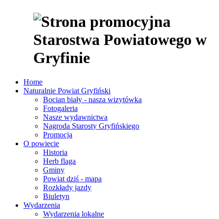
Home
Naturalnie Powiat Gryfiński
Bocian biały - nasza wizytówka
Fotogaleria
Nasze wydawnictwa
Nagroda Starosty Gryfińskiego
Promocja
O powiecie
Historia
Herb flaga
Gminy
Powiat dziś - mapa
Rozkłady jazdy
Biuletyn
Wydarzenia
Wydarzenia lokalne