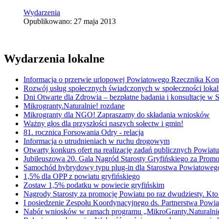
Wydarzenia
Opublikowano: 27 maja 2013
Wydarzenia lokalne
Informacja o przerwie urlopowej Powiatowego Rzecznika K
Rozwój usług społecznych świadczonych w społeczności lokal
Dni Otwarte dla Zdrowia – bezpłatne badania i konsultacje w
Mikrogranty.Naturalnie! rozdane
Mikrogranty dla NGO! Zapraszamy do składania wniosków
Ważny głos dla przyszłości naszych sołectw i gmin!
81. rocznica Forsowania Odry - relacja
Informacja o utrudnieniach w ruchu drogowym
Otwarty konkurs ofert na realizację zadań publicznych Powi
Jubileuszowa 20. Gala Nagród Starosty Gryfińskiego za Promo
Samochód hybrydowy typu plug-in dla Starostwa Powiatowe
1,5% dla OPP z powiatu gryfińskiego
Zostaw 1,5% podatku w powiecie gryfińskim
Nagrody Starosty za promocję Powiatu po raz dwudziesty. Kto
I posiedzenie Zespołu Koordynacyjnego ds. Partnerstwa Powiat
Nabór wniosków w ramach programu „MikroGranty.Naturalni