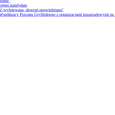
ziana"
wojego kandydata
ność wyśpiewana, słowem opowiedziana"
 Współpracy Powiatu Gryfińskiego z organizacjami pozarządowymi na