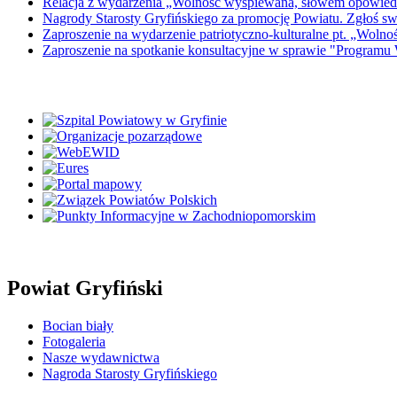
Relacja z wydarzenia „Wolność wyśpiewana, słowem opowied
Nagrody Starosty Gryfińskiego za promocję Powiatu. Zgłoś s
Zaproszenie na wydarzenie patriotyczno-kulturalne pt. „Wol
Zaproszenie na spotkanie konsultacyjne w sprawie "Programu
Powiat Gryfiński
Bocian biały
Fotogaleria
Nasze wydawnictwa
Nagroda Starosty Gryfińskiego