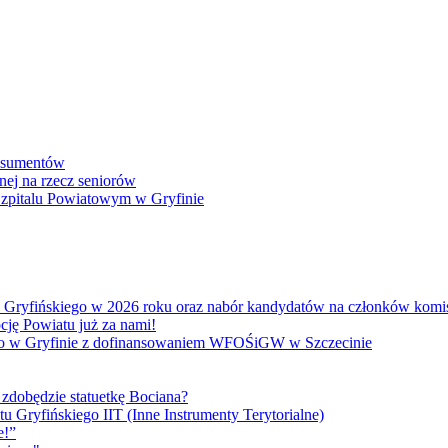
onsumentów
nej na rzecz seniorów
 Szpitalu Powiatowym w Gryfinie
atu Gryfińskiego w 2026 roku oraz nabór kandydatów na członków kom
cję Powiatu już za nami!
go w Gryfinie z dofinansowaniem WFOŚiGW w Szczecinie
 zdobędzie statuetkę Bociana?
u Gryfińskiego IIT (Inne Instrumenty Terytorialne)
e!”