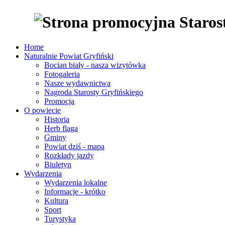
Home
Naturalnie Powiat Gryfiński
Bocian biały - nasza wizytówka
Fotogaleria
Nasze wydawnictwa
Nagroda Starosty Gryfińskiego
Promocja
O powiecie
Historia
Herb flaga
Gminy
Powiat dziś - mapa
Rozkłady jazdy
Biuletyn
Wydarzenia
Wydarzenia lokalne
Informacje - krótko
Kultura
Sport
Turystyka