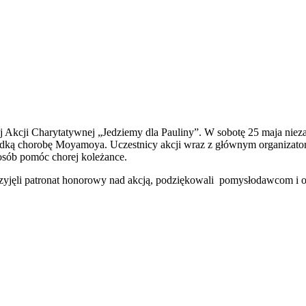
kcji Charytatywnej „Jedziemy dla Pauliny”. W sobotę 25 maja niezawo
a rzadką chorobę Moyamoya. Uczestnicy akcji wraz z głównym organi
osób pomóc chorej koleżance.
yjęli patronat honorowy nad akcją, podziękowali pomysłodawcom i org