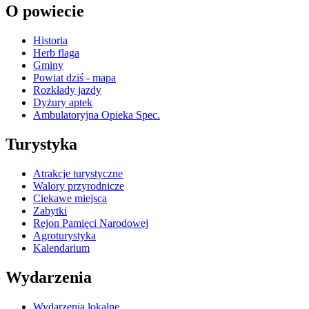
O powiecie
Historia
Herb flaga
Gminy
Powiat dziś - mapa
Rozkłady jazdy
Dyżury aptek
Ambulatoryjna Opieka Spec.
Turystyka
Atrakcje turystyczne
Walory przyrodnicze
Ciekawe miejsca
Zabytki
Rejon Pamięci Narodowej
Agroturystyka
Kalendarium
Wydarzenia
Wydarzenia lokalne