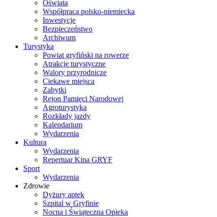
Oświata
Współpraca polsko-niemiecka
Inwestycje
Bezpieczeństwo
Archiwum
Turystyka
Powiat gryfiński na rowerze
Atrakcje turystyczne
Walory przyrodnicze
Ciekawe miejsca
Zabytki
Rejon Pamięci Narodowej
Agroturystyka
Rozkłady jazdy
Kalendarium
Wydarzenia
Kultura
Wydarzenia
Repertuar Kina GRYF
Sport
Wydarzenia
Zdrowie
Dyżury aptek
Szpital w Gryfinie
Nocna i Świąteczna Opieka