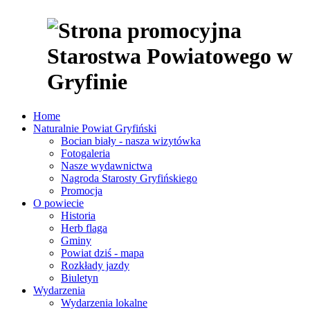
Home
Naturalnie Powiat Gryfiński
Bocian biały - nasza wizytówka
Fotogaleria
Nasze wydawnictwa
Nagroda Starosty Gryfińskiego
Promocja
O powiecie
Historia
Herb flaga
Gminy
Powiat dziś - mapa
Rozkłady jazdy
Biuletyn
Wydarzenia
Wydarzenia lokalne