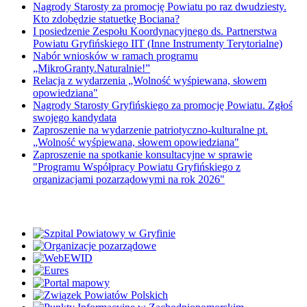
Nagrody Starosty za promocję Powiatu po raz dwudziesty.
Kto zdobędzie statuetkę Bociana?
I posiedzenie Zespołu Koordynacyjnego ds. Partnerstwa
Powiatu Gryfińskiego IIT (Inne Instrumenty Terytorialne)
Nabór wniosków w ramach programu
„MikroGranty.Naturalnie!”
Relacja z wydarzenia „Wolność wyśpiewana, słowem
opowiedziana"
Nagrody Starosty Gryfińskiego za promocję Powiatu. Zgłoś
swojego kandydata
Zaproszenie na wydarzenie patriotyczno-kulturalne pt.
„Wolność wyśpiewana, słowem opowiedziana"
Zaproszenie na spotkanie konsultacyjne w sprawie
"Programu Współpracy Powiatu Gryfińskiego z
organizacjami pozarządowymi na rok 2026"