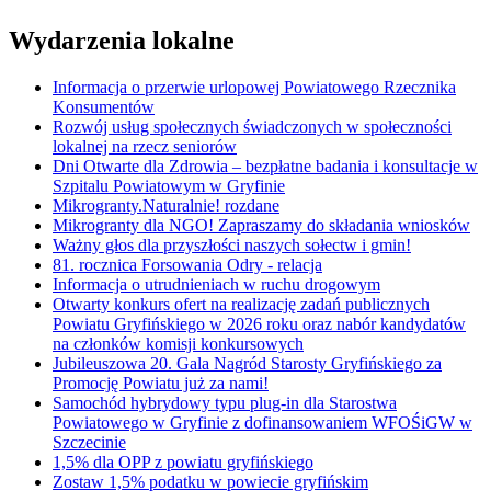
Wydarzenia lokalne
Informacja o przerwie urlopowej Powiatowego Rzecznika
Konsumentów
Rozwój usług społecznych świadczonych w społeczności
lokalnej na rzecz seniorów
Dni Otwarte dla Zdrowia – bezpłatne badania i konsultacje w
Szpitalu Powiatowym w Gryfinie
Mikrogranty.Naturalnie! rozdane
Mikrogranty dla NGO! Zapraszamy do składania wniosków
Ważny głos dla przyszłości naszych sołectw i gmin!
81. rocznica Forsowania Odry - relacja
Informacja o utrudnieniach w ruchu drogowym
Otwarty konkurs ofert na realizację zadań publicznych
Powiatu Gryfińskiego w 2026 roku oraz nabór kandydatów
na członków komisji konkursowych
Jubileuszowa 20. Gala Nagród Starosty Gryfińskiego za
Promocję Powiatu już za nami!
Samochód hybrydowy typu plug-in dla Starostwa
Powiatowego w Gryfinie z dofinansowaniem WFOŚiGW w
Szczecinie
1,5% dla OPP z powiatu gryfińskiego
Zostaw 1,5% podatku w powiecie gryfińskim