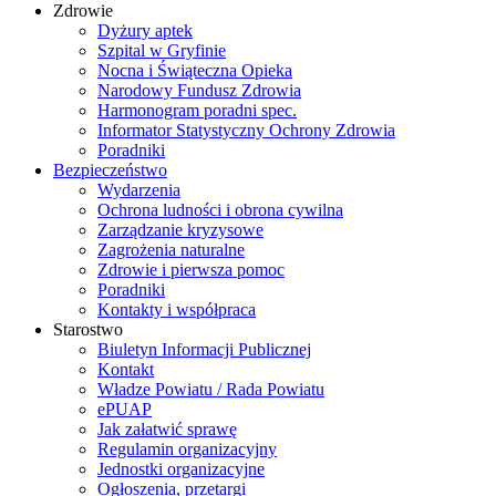
Zdrowie
Dyżury aptek
Szpital w Gryfinie
Nocna i Świąteczna Opieka
Narodowy Fundusz Zdrowia
Harmonogram poradni spec.
Informator Statystyczny Ochrony Zdrowia
Poradniki
Bezpieczeństwo
Wydarzenia
Ochrona ludności i obrona cywilna
Zarządzanie kryzysowe
Zagrożenia naturalne
Zdrowie i pierwsza pomoc
Poradniki
Kontakty i współpraca
Starostwo
Biuletyn Informacji Publicznej
Kontakt
Władze Powiatu / Rada Powiatu
ePUAP
Jak załatwić sprawę
Regulamin organizacyjny
Jednostki organizacyjne
Ogłoszenia, przetargi