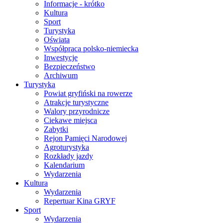
Informacje - krótko
Kultura
Sport
Turystyka
Oświata
Współpraca polsko-niemiecka
Inwestycje
Bezpieczeństwo
Archiwum
Turystyka
Powiat gryfiński na rowerze
Atrakcje turystyczne
Walory przyrodnicze
Ciekawe miejsca
Zabytki
Rejon Pamięci Narodowej
Agroturystyka
Rozkłady jazdy
Kalendarium
Wydarzenia
Kultura
Wydarzenia
Repertuar Kina GRYF
Sport
Wydarzenia