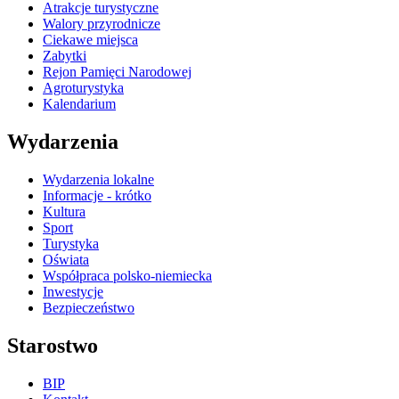
Atrakcje turystyczne
Walory przyrodnicze
Ciekawe miejsca
Zabytki
Rejon Pamięci Narodowej
Agroturystyka
Kalendarium
Wydarzenia
Wydarzenia lokalne
Informacje - krótko
Kultura
Sport
Turystyka
Oświata
Współpraca polsko-niemiecka
Inwestycje
Bezpieczeństwo
Starostwo
BIP