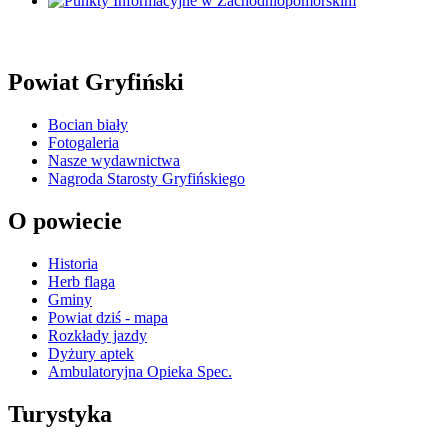
Powiat Gryfiński
Bocian biały
Fotogaleria
Nasze wydawnictwa
Nagroda Starosty Gryfińskiego
O powiecie
Historia
Herb flaga
Gminy
Powiat dziś - mapa
Rozkłady jazdy
Dyżury aptek
Ambulatoryjna Opieka Spec.
Turystyka