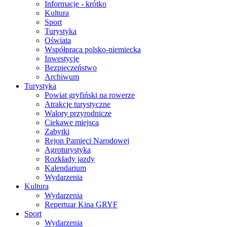
Informacje - krótko
Kultura
Sport
Turystyka
Oświata
Współpraca polsko-niemiecka
Inwestycje
Bezpieczeństwo
Archiwum
Turystyka
Powiat gryfiński na rowerze
Atrakcje turystyczne
Walory przyrodnicze
Ciekawe miejsca
Zabytki
Rejon Pamięci Narodowej
Agroturystyka
Rozkłady jazdy
Kalendarium
Wydarzenia
Kultura
Wydarzenia
Repertuar Kina GRYF
Sport
Wydarzenia