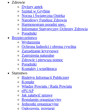
Zdrowie
Dyżury aptek
Szpital w Gryfinie
Nocna i Świąteczna Opieka
Narodowy Fundusz Zdrowia
Harmonogram poradni spec.
Informator Statystyczny Ochrony Zdrowia
Poradniki
Bezpieczeństwo
Wydarzenia
Ochrona ludności i obrona cywilna
Zarządzanie kryzysowe
Zagrożenia naturalne
Zdrowie i pierwsza pomoc
Poradniki
Kontakty i współpraca
Starostwo
Biuletyn Informacji Publicznej
Kontakt
Władze Powiatu / Rada Powiatu
ePUAP
Jak załatwić sprawę
Regulamin organizacyjny
Jednostki organizacyjne
Ogłoszenia, przetargi