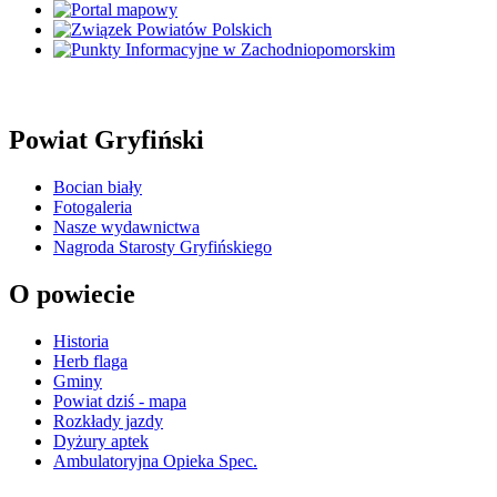
Powiat Gryfiński
Bocian biały
Fotogaleria
Nasze wydawnictwa
Nagroda Starosty Gryfińskiego
O powiecie
Historia
Herb flaga
Gminy
Powiat dziś - mapa
Rozkłady jazdy
Dyżury aptek
Ambulatoryjna Opieka Spec.