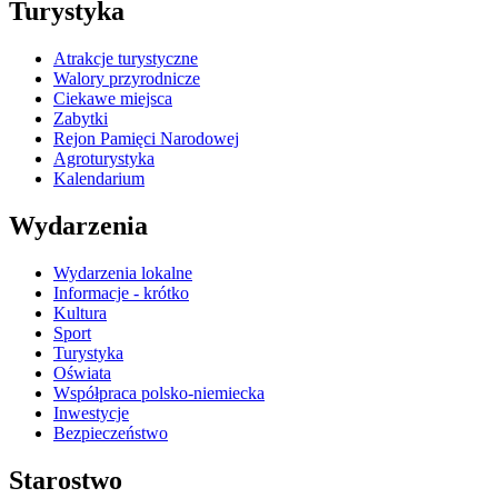
Turystyka
Atrakcje turystyczne
Walory przyrodnicze
Ciekawe miejsca
Zabytki
Rejon Pamięci Narodowej
Agroturystyka
Kalendarium
Wydarzenia
Wydarzenia lokalne
Informacje - krótko
Kultura
Sport
Turystyka
Oświata
Współpraca polsko-niemiecka
Inwestycje
Bezpieczeństwo
Starostwo