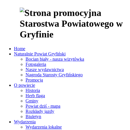
Home
Naturalnie Powiat Gryfiński
Bocian biały - nasza wizytówka
Fotogaleria
Nasze wydawnictwa
Nagroda Starosty Gryfińskiego
Promocja
O powiecie
Historia
Herb flaga
Gminy
Powiat dziś - mapa
Rozkłady jazdy
Biuletyn
Wydarzenia
Wydarzenia lokalne