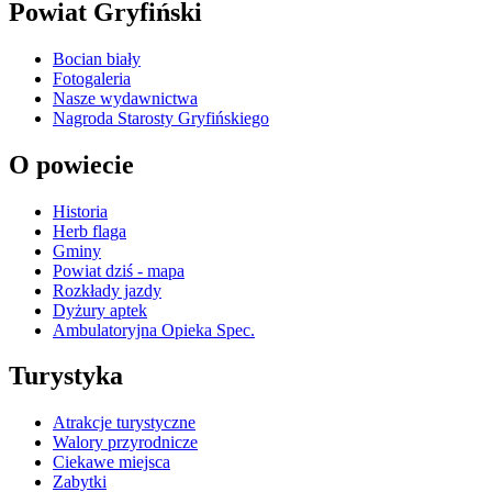
Powiat Gryfiński
Bocian biały
Fotogaleria
Nasze wydawnictwa
Nagroda Starosty Gryfińskiego
O powiecie
Historia
Herb flaga
Gminy
Powiat dziś - mapa
Rozkłady jazdy
Dyżury aptek
Ambulatoryjna Opieka Spec.
Turystyka
Atrakcje turystyczne
Walory przyrodnicze
Ciekawe miejsca
Zabytki