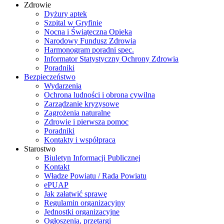
Zdrowie
Dyżury aptek
Szpital w Gryfinie
Nocna i Świąteczna Opieka
Narodowy Fundusz Zdrowia
Harmonogram poradni spec.
Informator Statystyczny Ochrony Zdrowia
Poradniki
Bezpieczeństwo
Wydarzenia
Ochrona ludności i obrona cywilna
Zarządzanie kryzysowe
Zagrożenia naturalne
Zdrowie i pierwsza pomoc
Poradniki
Kontakty i współpraca
Starostwo
Biuletyn Informacji Publicznej
Kontakt
Władze Powiatu / Rada Powiatu
ePUAP
Jak załatwić sprawę
Regulamin organizacyjny
Jednostki organizacyjne
Ogłoszenia, przetargi