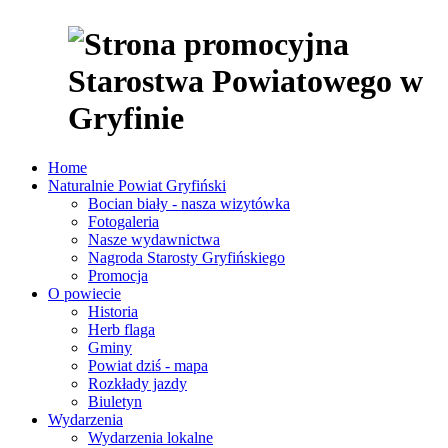
Home
Naturalnie Powiat Gryfiński
Bocian biały - nasza wizytówka
Fotogaleria
Nasze wydawnictwa
Nagroda Starosty Gryfińskiego
Promocja
O powiecie
Historia
Herb flaga
Gminy
Powiat dziś - mapa
Rozkłady jazdy
Biuletyn
Wydarzenia
Wydarzenia lokalne