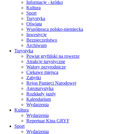
Informacje - krótko
Kultura
Sport
Turystyka
Oświata
Współpraca polsko-niemiecka
Inwestycje
Bezpieczeństwo
Archiwum
Turystyka
Powiat gryfiński na rowerze
Atrakcje turystyczne
Walory przyrodnicze
Ciekawe miejsca
Zabytki
Rejon Pamięci Narodowej
Agroturystyka
Rozkłady jazdy
Kalendarium
Wydarzenia
Kultura
Wydarzenia
Repertuar Kina GRYF
Sport
Wydarzenia