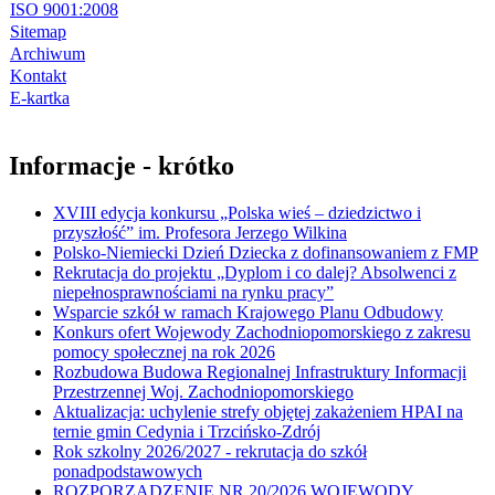
ISO 9001:2008
Sitemap
Archiwum
Kontakt
E-kartka
Informacje - krótko
XVIII edycja konkursu „Polska wieś – dziedzictwo i
przyszłość” im. Profesora Jerzego Wilkina
Polsko-Niemiecki Dzień Dziecka z dofinansowaniem z FMP
Rekrutacja do projektu „Dyplom i co dalej? Absolwenci z
niepełnosprawnościami na rynku pracy”
Wsparcie szkół w ramach Krajowego Planu Odbudowy
Konkurs ofert Wojewody Zachodniopomorskiego z zakresu
pomocy społecznej na rok 2026
Rozbudowa Budowa Regionalnej Infrastruktury Informacji
Przestrzennej Woj. Zachodniopomorskiego
Aktualizacja: uchylenie strefy objętej zakażeniem HPAI na
ternie gmin Cedynia i Trzcińsko-Zdrój
Rok szkolny 2026/2027 - rekrutacja do szkół
ponadpodstawowych
ROZPORZĄDZENIE NR 20/2026 WOJEWODY