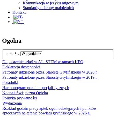
Komunikacja w języku migowym
Standardy ochrony małoletnich
Kontakt
Ogólna
Pokaż #
Doposażenie szkół w AI i STEM w ramach KPO
Deklaracja dostępności
Patronaty udzielone przez Starostę Gryfińskiego w 2020 r.
Patronaty udzielone przez Starostę Gryfińskiego w 2019 r.
Poradniki
Harmonogram poradni specjalistycznych
Nocna i Świąteczna Opieka
Polityka prywatności
Wydarzenia
Rozkład godzin pracy aptek ogólnodostępnych i punktów
aptecznych na terenie powiatu gryfińskiego w 2026 r.