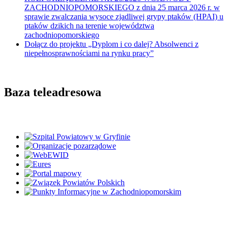
ZACHODNIOPOMORSKIEGO z dnia 25 marca 2026 r. w
sprawie zwalczania wysoce zjadliwej grypy ptaków (HPAI) u
ptaków dzikich na terenie województwa
zachodniopomorskiego
Dołącz do projektu „Dyplom i co dalej? Absolwenci z
niepełnosprawnościami na rynku pracy”
Baza teleadresowa