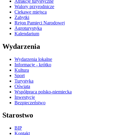
Atrakcje turystyczne
Walory przyrodnicze
Ciekawe miejsca
Zabytki
Rejon Pamięci Narodowej
Agroturystyka
Kalendarium
Wydarzenia
Wydarzenia lokalne
Informacje - krótko
Kultura
Sport
Turystyka
Oświata
Współpraca polsko-niemiecka
Inwestycje
Bezpieczeństwo
Starostwo
BIP
Kontakt