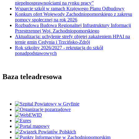
niepełnosprawnościami na rynku pracy”
Wsparcie szkół w ramach Krajowego Planu Odbudowy
Konkurs ofert Wojewody Zachodniopomorskiego z zakresu
pomocy społecznej na rok 2026
Rozbudowa Budowa Regionalnej Infrastruktury Informacji
Przestrzennej Woj. Zachodniopomorskiego
Aktualizacja: uchylenie strefy objętej zakażeniem HPAI na
ternie gmin Cedynia i Trzcińsko-Zdrój
Rok szkolny 2026/2027 - rekrutacja do szkół
ponadpodstawowych
Baza teleadresowa