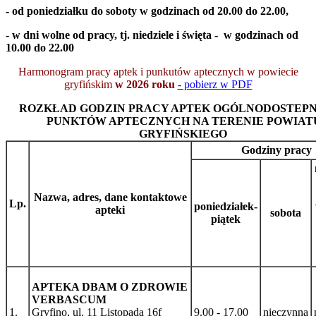
- od poniedziałku do soboty w godzinach od 20.00 do 22.00,
- w dni wolne od pracy, tj. niedziele i święta - w godzinach od
10.00 do 22.00
Harmonogram pracy aptek i punkutów aptecznych w powiecie
gryfińskim
w 2026 roku
- pobierz w PDF
ROZKŁAD GODZIN PRACY APTEK OGÓLNODOSTEPN
PUNKTÓW APTECZNYCH NA TERENIE POWIAT
GRYFIŃSKIEGO
Godziny pracy
Nazwa, adres, dane kontaktowe
Lp.
poniedziałek-
apteki
sobota
piątek
APTEKA DBAM O ZDROWIE
VERBASCUM
1.
Gryfino, ul. 11 Listopada 16f
9.00 - 17.00
nieczynna