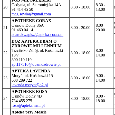
POD MIŁORZĘBEM
Cedynia, ul. Staromiejska 14A
8.30 -
20.
8.30 - 18.00
91 414 45 50
13.00
meg.sowka@gmail.com
APOTHEKE CORAX
Osinów Dolny 36A
8.00 -
21.
8.00 - 20.00
91 469 04 14
20.00
adam.kwapisz@apteka-corax.pl
DOZ APTEKA DBAM O
ZDROWIE MILLENNIUM
Trzcińsko-Zdrój, ul. Kościuszki
8.00 -
22.
8.00 - 18.00
13/7
14.00
800 110 110
apt117510@dbamozdrowie.pl
APTEKA LAVENDA
Moryń, ul. Kościuszki 15
9.00 -
23.
8.00 - 18.00
608 289 722
14.00
lavenda.moryn@o2.pl
APOTHEKE ROSA
Osinów Dolny 4D
8.00 -
24.
8.00 - 18.00
734 455 275
18.00
rosa@apteka.mail.pl
Apteka przy Moście