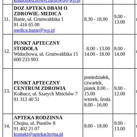
khallomed.noweczarnowo@wp.pl
DOZ APTEKA DBAM O
ZDROWIE. MEDICA
9.00 -
11.
Banie, ul. Grunwaldzka 1
8.30 - 18.00
13.00
91 416 65 00
medica.banie@wp.pl
PUNKT APTECZNY
STODOŁA
8.00 - 13.00
8.00 -
12.
Widuchowa, ul. Grunwaldzka 15
14.00 - 18.00
14.00
600 233 993
poniedziałek,
PUNKT APTECZNY
czwartek,
CENTRUM ZDROWIA
piatek 8.00 -
9.00 -
13.
Kołbacz, ul. Szarych Mnichów 7
15.00
12.00
91 312 40 51
wtorek, środa
8.00 - 16.00
APTEKA RODZINNA
Chojna, ul. Piastów 8
9.00 -
14.
8.00 - 18.00
91 402 21 07
13.00
kontakt@aptekachojna.pl