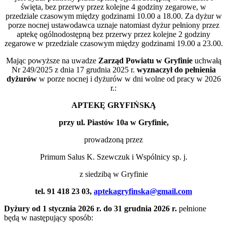
święta, bez przerwy przez kolejne 4 godziny zegarowe, w
przedziale czasowym między godzinami 10.00 a 18.00. Za dyżur w
porze nocnej ustawodawca uznaje natomiast dyżur pełniony przez
aptekę ogólnodostępną bez przerwy przez kolejne 2 godziny
zegarowe w przedziale czasowym między godzinami 19.00 a 23.00.
Mając powyższe na uwadze
Zarząd Powiatu w Gryfinie
uchwałą
Nr 249/2025 z dnia 17 grudnia 2025 r.
wyznaczył do pełnienia
dyżurów
w porze nocnej i dyżurów w dni wolne od pracy w 2026
r.:
APTEKĘ GRYFIŃSKĄ
przy ul. Piastów 10a w Gryfinie,
prowadzoną przez
Primum Salus K. Szewczuk i Wspólnicy sp. j.
z siedzibą w Gryfinie
tel. 91 418 23 03,
aptekagryfinska@gmail.com
Dyżury od 1 stycznia 2026 r. do 31 grudnia 2026 r.
pełnione
będą w następujący sposób: