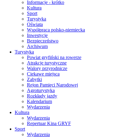
Informacje - krótko
Kultura
Sport
Turystyka
Oświata
Współpraca polsko-niemiecka
Inwestycje
Bezpieczeństwo
Archiwum
Turystyka
Powiat gryfiński na rowerze
Atrakcje turystyczne
Walory przyrodnicze
Ciekawe miejsca
Zabytki
Rejon Pamięci Narodowej
Agroturystyka
Rozkłady jazdy
Kalendarium
Wydarzenia
Kultura
Wydarzenia
Repertuar Kina GRYF
Sport
Wydarzenia