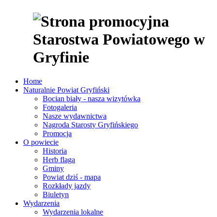
Home
Naturalnie Powiat Gryfiński
Bocian biały - nasza wizytówka
Fotogaleria
Nasze wydawnictwa
Nagroda Starosty Gryfińskiego
Promocja
O powiecie
Historia
Herb flaga
Gminy
Powiat dziś - mapa
Rozkłady jazdy
Biuletyn
Wydarzenia
Wydarzenia lokalne