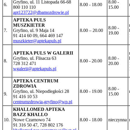
Gryfino, ul. 11 Listopada 66-68
8.00 -
6.
8.00 - 18.00
800 110 110
15.00
apt123722@dbamozdrowie.pl
APTEKA PULS
MUSZKIETER
8.00 -
7.
Gryfino, ul. 9 Maja 14
8.00 – 20.00
19.00
91 414 60 09, 664 469 147
muszkieter@aptekapuls.pl
APTEKA PULS W GALERII
Gryfino, ul. Flisacza 63
8.00 -
8.
8.00 - 20.00
728 312 471
20.00
wgalerii@aptekapuls.pl
APTEKA CENTRUM
ZDROWIA
8.00 -
Gryfino, ul. Niepodległości 28
8.00 - 19.00
9.
15.00
91 416 10 53
centrumzdrowia-gryfino@wp.pl
KHALLOMED APTEKA
BAZZ KHALLO
10.
Nowe Czarnowo 74
8.00 - 18.00
nieczynna
91 316 50 47, 728 802 176