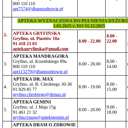
800 110 110
apt7574@dbamozdrowie.p
l
APTEKA WYZNACZONA DO PEŁNIENIA DYŻUR
1.01.2025 r. DO 31.12.2025
APTEKA GRYFIŃSKA
2.
8.00 -
Gryfino, ul. Piastów 10a
8.00 - 22.00
22.00
91 418 23 03
aptekagryfinska@gmail.com
APTEKA MANDRAGORA
Gryfino, ul. Krasińskiego 89a
8.00 -
3.
8.00 - 20.00
800 110 110
14.00
apt113279@dbamozdrowie.pl
APTEKA DR. MAX
Gryfino, ul. B. Chrobrego 30-38
8.00 -
4.
8.00 - 19.00
91 829 85 77
15.00
gryfino.chrobrego@drmax.pl
APTEKA GEMINI
Gryfino, ul. 1 Maja 15g
9.00 -
5.
8.00 - 20.00
91 461 21 32
18.00
gryfino1maja@aptekigemini.pl
APTEKA DBAM O ZDROWIE