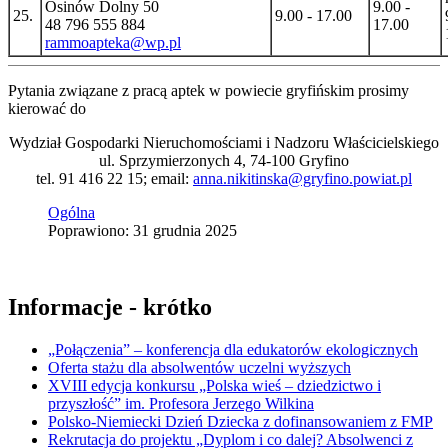
Osinów Dolny 50
9.00 -
25.
9.00 - 17.00
48 796 555 884
17.00
rammoapteka@wp.pl
Pytania związane z pracą aptek w powiecie gryfińskim prosimy
kierować do
Wydział Gospodarki Nieruchomościami i Nadzoru Właścicielskiego
ul. Sprzymierzonych 4, 74-100 Gryfino
tel. 91 416 22 15; email:
anna.nikitinska@gryfino.powiat.pl
Ogólna
Poprawiono: 31 grudnia 2025
Informacje - krótko
„Połączenia” – konferencja dla edukatorów ekologicznych
Oferta stażu dla absolwentów uczelni wyższych
XVIII edycja konkursu „Polska wieś – dziedzictwo i
przyszłość” im. Profesora Jerzego Wilkina
Polsko-Niemiecki Dzień Dziecka z dofinansowaniem z FMP
Rekrutacja do projektu „Dyplom i co dalej? Absolwenci z