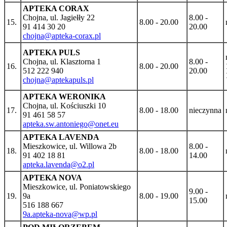
APTEKA CORAX
Chojna, ul. Jagiełły 22
8.00 -
15.
8.00 - 20.00
91 414 30 20
20.00
chojna@apteka-corax.pl
APTEKA PULS
Chojna, ul. Klasztorna 1
8.00 -
16.
8.00 - 20.00
512 222 940
20.00
chojna@aptekapuls.pl
APTEKA WERONIKA
Chojna, ul. Kościuszki 10
17.
8.00 - 18.00
nieczynna
91 461 58 57
apteka.sw.antoniego@onet.eu
APTEKA LAVENDA
Mieszkowice, ul. Willowa 2b
8.00 -
18.
8.00 - 18.00
91 402 18 81
14.00
apteka.lavenda@o2.pl
APTEKA NOVA
Mieszkowice, ul. Poniatowskiego
9.00 -
19.
9a
8.00 - 19.00
15.00
516 188 667
9a.apteka-nova@wp.pl