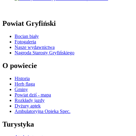
Powiat Gryfiński
Bocian biały
Fotogaleria
Nasze wydawnictwa
Nagroda Starosty Gryfińskiego
O powiecie
Historia
Herb flaga
Gminy
Powiat dziś - mapa
Rozkłady jazdy
Dyżury aptek
Ambulatoryjna Opieka Spec.
Turystyka