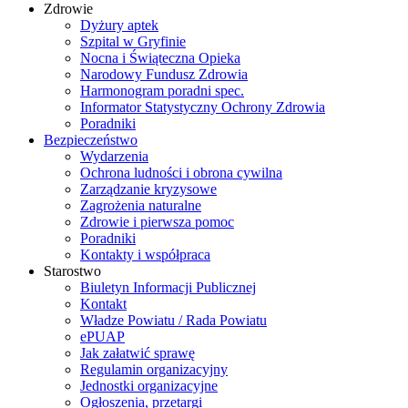
Zdrowie
Dyżury aptek
Szpital w Gryfinie
Nocna i Świąteczna Opieka
Narodowy Fundusz Zdrowia
Harmonogram poradni spec.
Informator Statystyczny Ochrony Zdrowia
Poradniki
Bezpieczeństwo
Wydarzenia
Ochrona ludności i obrona cywilna
Zarządzanie kryzysowe
Zagrożenia naturalne
Zdrowie i pierwsza pomoc
Poradniki
Kontakty i współpraca
Starostwo
Biuletyn Informacji Publicznej
Kontakt
Władze Powiatu / Rada Powiatu
ePUAP
Jak załatwić sprawę
Regulamin organizacyjny
Jednostki organizacyjne
Ogłoszenia, przetargi