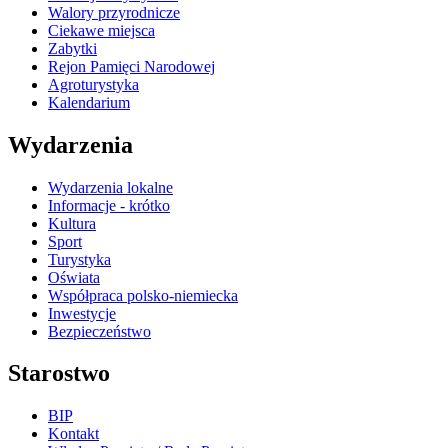
Walory przyrodnicze
Ciekawe miejsca
Zabytki
Rejon Pamięci Narodowej
Agroturystyka
Kalendarium
Wydarzenia
Wydarzenia lokalne
Informacje - krótko
Kultura
Sport
Turystyka
Oświata
Współpraca polsko-niemiecka
Inwestycje
Bezpieczeństwo
Starostwo
BIP
Kontakt