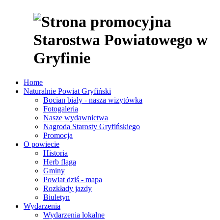
Home
Naturalnie Powiat Gryfiński
Bocian biały - nasza wizytówka
Fotogaleria
Nasze wydawnictwa
Nagroda Starosty Gryfińskiego
Promocja
O powiecie
Historia
Herb flaga
Gminy
Powiat dziś - mapa
Rozkłady jazdy
Biuletyn
Wydarzenia
Wydarzenia lokalne