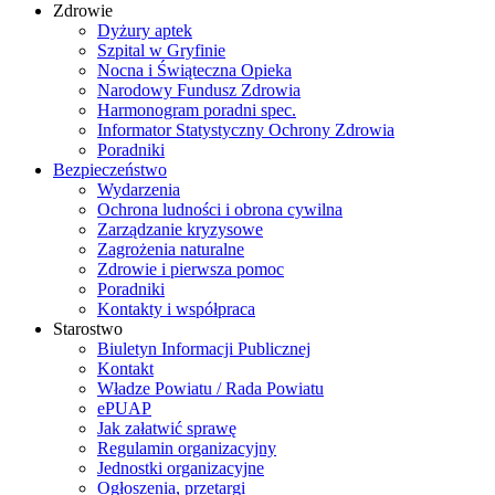
Zdrowie
Dyżury aptek
Szpital w Gryfinie
Nocna i Świąteczna Opieka
Narodowy Fundusz Zdrowia
Harmonogram poradni spec.
Informator Statystyczny Ochrony Zdrowia
Poradniki
Bezpieczeństwo
Wydarzenia
Ochrona ludności i obrona cywilna
Zarządzanie kryzysowe
Zagrożenia naturalne
Zdrowie i pierwsza pomoc
Poradniki
Kontakty i współpraca
Starostwo
Biuletyn Informacji Publicznej
Kontakt
Władze Powiatu / Rada Powiatu
ePUAP
Jak załatwić sprawę
Regulamin organizacyjny
Jednostki organizacyjne
Ogłoszenia, przetargi