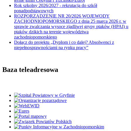
ternie gmin Cedynia i Trzcińsko-Zdrój
Rok szkolny 2026/2027 - rekrutacja do szkół
ponadpodstawowych
ROZPORZĄDZENIE NR 20/2026 WOJEWODY
ZACHODNIOPOMORSKIEGO z dnia 25 marca 2026 r. w
sprawie zwalczania wysoce zjadliwej grypy ptaków (HPAI) u
ptaków dzikich na terenie województwa
zachodniopomorskiego
Dołącz do projektu „Dyplom i co dalej? Absolwenci z
niepełnosprawnościami na rynku pracy”
Baza teleadresowa