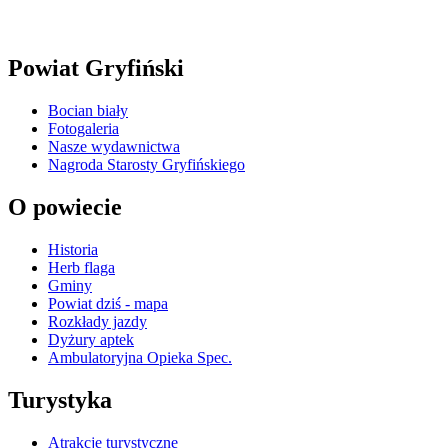
Powiat Gryfiński
Bocian biały
Fotogaleria
Nasze wydawnictwa
Nagroda Starosty Gryfińskiego
O powiecie
Historia
Herb flaga
Gminy
Powiat dziś - mapa
Rozkłady jazdy
Dyżury aptek
Ambulatoryjna Opieka Spec.
Turystyka
Atrakcje turystyczne