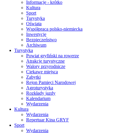
Informacje - krótko
Kultura
Sport
Turystyka
Oświata
Współpraca polsko-niemiecka
Inwestycje
Bezpieczeństwo
Archiwum
Turystyka
Powiat gryfiński na rowerze
Atrakcje turystyczne
Walory przyrodnicze
Ciekawe miejsca
Zabytki
Rejon Pamięci Narodowej
Agroturystyka
Rozkłady jazdy
Kalendarium
Wydarzenia
Kultura
Wydarzenia
Repertuar Kina GRYF
Sport
Wydarzenia