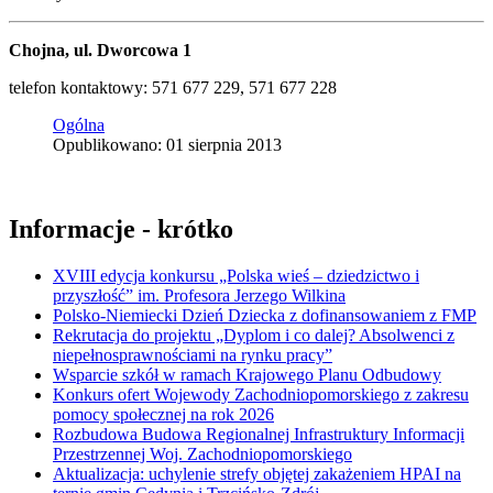
Chojna, ul. Dworcowa 1
telefon kontaktowy: 571 677 229, 571 677 228
Ogólna
Opublikowano: 01 sierpnia 2013
Informacje - krótko
XVIII edycja konkursu „Polska wieś – dziedzictwo i
przyszłość” im. Profesora Jerzego Wilkina
Polsko-Niemiecki Dzień Dziecka z dofinansowaniem z FMP
Rekrutacja do projektu „Dyplom i co dalej? Absolwenci z
niepełnosprawnościami na rynku pracy”
Wsparcie szkół w ramach Krajowego Planu Odbudowy
Konkurs ofert Wojewody Zachodniopomorskiego z zakresu
pomocy społecznej na rok 2026
Rozbudowa Budowa Regionalnej Infrastruktury Informacji
Przestrzennej Woj. Zachodniopomorskiego
Aktualizacja: uchylenie strefy objętej zakażeniem HPAI na