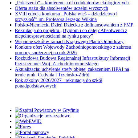
„Połączenia” – konferencja dla edukatorów ekologicznych
Oferta stażu dla absolwentów uczelni wyższych
XVIII edycja konkursu „Polska wieś – dziedzictwo i
przyszłość” im. Profesora Jerzego Wilkina
Polsko-Niemiecki Dzień Dziecka z dofinansowaniem z FMP
Rekrutacja do projektu „Dyplom i co dalej? Absolwenci z
niepełnosprawnościami na rynku pracy”
Wsparcie szkół w ramach Krajowego Planu Odbudowy
Konkurs ofert Wojewody Zachodniopomorskiego z zakresu
pomocy społecznej na rok 2026
Rozbudowa Budowa Regionalnej Infrastruktury Informacji
Przestrzennej Woj. Zachodniopomorskiego
Aktualizacja: uchylenie strefy objętej zakażeniem HPAI na
ternie gmin Cedynia i Trzcińsko-Zdrój
Rok szkolny 2026/2027 - rekrutacja do szkół
ponadpodstawowych