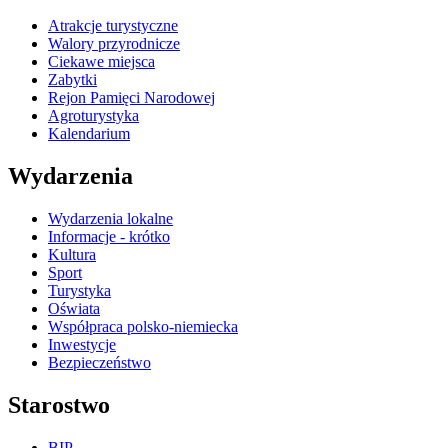
Atrakcje turystyczne
Walory przyrodnicze
Ciekawe miejsca
Zabytki
Rejon Pamięci Narodowej
Agroturystyka
Kalendarium
Wydarzenia
Wydarzenia lokalne
Informacje - krótko
Kultura
Sport
Turystyka
Oświata
Współpraca polsko-niemiecka
Inwestycje
Bezpieczeństwo
Starostwo
BIP