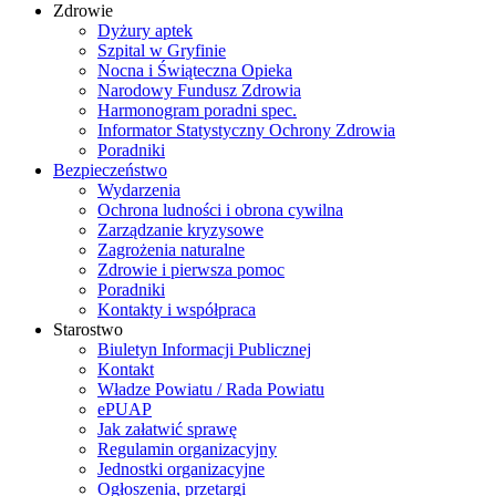
Zdrowie
Dyżury aptek
Szpital w Gryfinie
Nocna i Świąteczna Opieka
Narodowy Fundusz Zdrowia
Harmonogram poradni spec.
Informator Statystyczny Ochrony Zdrowia
Poradniki
Bezpieczeństwo
Wydarzenia
Ochrona ludności i obrona cywilna
Zarządzanie kryzysowe
Zagrożenia naturalne
Zdrowie i pierwsza pomoc
Poradniki
Kontakty i współpraca
Starostwo
Biuletyn Informacji Publicznej
Kontakt
Władze Powiatu / Rada Powiatu
ePUAP
Jak załatwić sprawę
Regulamin organizacyjny
Jednostki organizacyjne
Ogłoszenia, przetargi