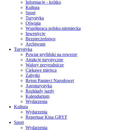
Informacje - krótko
Kultura
Sport
Turystyka
Oświata
Współpraca polsko-niemiecka
Inwestycje
Bezpieczeństwo
Archiwum
Turystyka
Powiat gryfiński na rowerze
Atrakcje turystyczne
Walory przyrodnicze
Ciekawe miejsca
Zabytki
Rejon Pamięci Narodowej
Agroturystyka
Rozkłady jazdy
Kalendarium
Wydarzenia
Kultura
Wydarzenia
Repertuar Kina GRYF
Sport
Wydarzenia