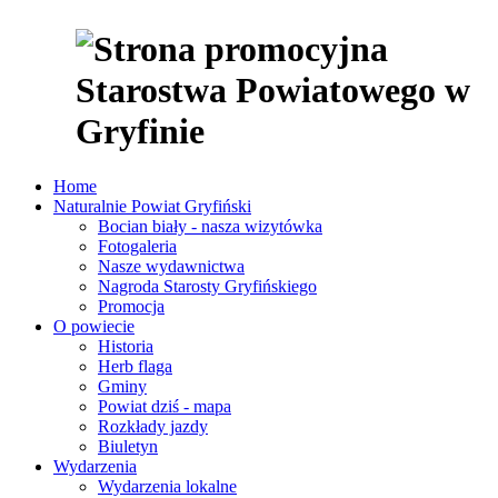
Home
Naturalnie Powiat Gryfiński
Bocian biały - nasza wizytówka
Fotogaleria
Nasze wydawnictwa
Nagroda Starosty Gryfińskiego
Promocja
O powiecie
Historia
Herb flaga
Gminy
Powiat dziś - mapa
Rozkłady jazdy
Biuletyn
Wydarzenia
Wydarzenia lokalne