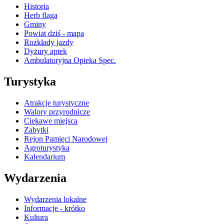
Historia
Herb flaga
Gminy
Powiat dziś - mapa
Rozkłady jazdy
Dyżury aptek
Ambulatoryjna Opieka Spec.
Turystyka
Atrakcje turystyczne
Walory przyrodnicze
Ciekawe miejsca
Zabytki
Rejon Pamięci Narodowej
Agroturystyka
Kalendarium
Wydarzenia
Wydarzenia lokalne
Informacje - krótko
Kultura