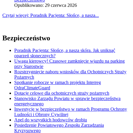
Opublikowano: 29 czerwca 2026
Czytaj więcej: Poradnik Pacjenta: Słońce, a nasza...
Bezpieczeństwo
Poradnik Pacjenta: Słońce, a nasza skóra. Jak uniknąć
oparzeń słonecznych?
Uwaga kierowcy! Czasowe zamknięcie wjazdu na parking
przy Starostwie
Rozstrzygnięcie naboru wniosków dla Ochotniczych Straży
Pożarnych
Spotkanie robocze w ramach projektu Interreg
OdraClimateGuard
Dotacje celowe dla ochotniczych straży pożarnych
Stanowisko Zarządu Powiatu w sprawie bezpieczeństwa
energetycznego
Inwestycje w bezpieczeństwo w ramach Programu Ochrony
Ludności i Obrony Cywilnej
Apel do wszystkich hodowców drobiu
Posiedzenie Powiatowego Zespołu Zarządzania
Kryzysowego