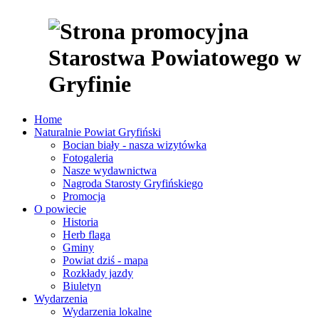
Home
Naturalnie Powiat Gryfiński
Bocian biały - nasza wizytówka
Fotogaleria
Nasze wydawnictwa
Nagroda Starosty Gryfińskiego
Promocja
O powiecie
Historia
Herb flaga
Gminy
Powiat dziś - mapa
Rozkłady jazdy
Biuletyn
Wydarzenia
Wydarzenia lokalne