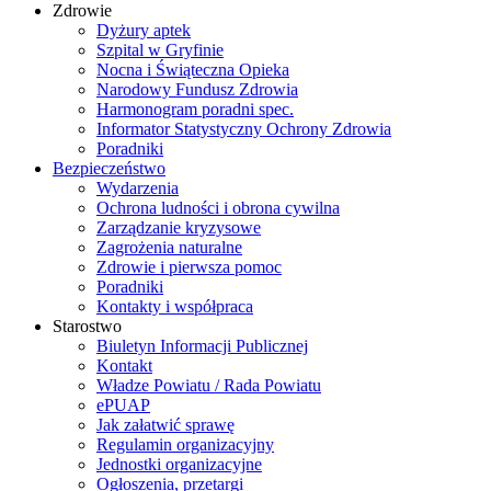
Zdrowie
Dyżury aptek
Szpital w Gryfinie
Nocna i Świąteczna Opieka
Narodowy Fundusz Zdrowia
Harmonogram poradni spec.
Informator Statystyczny Ochrony Zdrowia
Poradniki
Bezpieczeństwo
Wydarzenia
Ochrona ludności i obrona cywilna
Zarządzanie kryzysowe
Zagrożenia naturalne
Zdrowie i pierwsza pomoc
Poradniki
Kontakty i współpraca
Starostwo
Biuletyn Informacji Publicznej
Kontakt
Władze Powiatu / Rada Powiatu
ePUAP
Jak załatwić sprawę
Regulamin organizacyjny
Jednostki organizacyjne
Ogłoszenia, przetargi