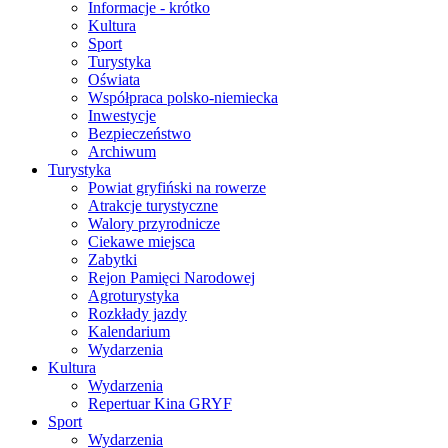
Informacje - krótko
Kultura
Sport
Turystyka
Oświata
Współpraca polsko-niemiecka
Inwestycje
Bezpieczeństwo
Archiwum
Turystyka
Powiat gryfiński na rowerze
Atrakcje turystyczne
Walory przyrodnicze
Ciekawe miejsca
Zabytki
Rejon Pamięci Narodowej
Agroturystyka
Rozkłady jazdy
Kalendarium
Wydarzenia
Kultura
Wydarzenia
Repertuar Kina GRYF
Sport
Wydarzenia