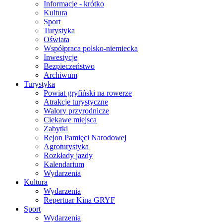
Informacje - krótko
Kultura
Sport
Turystyka
Oświata
Współpraca polsko-niemiecka
Inwestycje
Bezpieczeństwo
Archiwum
Turystyka
Powiat gryfiński na rowerze
Atrakcje turystyczne
Walory przyrodnicze
Ciekawe miejsca
Zabytki
Rejon Pamięci Narodowej
Agroturystyka
Rozkłady jazdy
Kalendarium
Wydarzenia
Kultura
Wydarzenia
Repertuar Kina GRYF
Sport
Wydarzenia