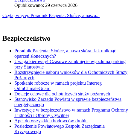
Opublikowano: 29 czerwca 2026
Czytaj więcej: Poradnik Pacjenta: Słońce, a nasza...
Bezpieczeństwo
Poradnik Pacjenta: Słońce, a nasza skóra. Jak uniknąć
oparzeń słonecznych?
Uwaga kierowcy! Czasowe zamknięcie wjazdu na parking
przy Starostwie
Rozstrzygnięcie naboru wniosków dla Ochotniczych Straży
Pożarnych
Spotkanie robocze w ramach projektu Interreg
OdraClimateGuard
Dotacje celowe dla ochotniczych straży pożarnych
Stanowisko Zarządu Powiatu w sprawie bezpieczeństwa
energetycznego
Inwestycje w bezpieczeństwo w ramach Programu Ochrony
Ludności i Obrony Cywilnej
Apel do wszystkich hodowców drobiu
Posiedzenie Powiatowego Zespołu Zarządzania
Kryzysowego