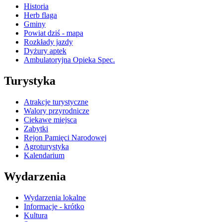
Historia
Herb flaga
Gminy
Powiat dziś - mapa
Rozkłady jazdy
Dyżury aptek
Ambulatoryjna Opieka Spec.
Turystyka
Atrakcje turystyczne
Walory przyrodnicze
Ciekawe miejsca
Zabytki
Rejon Pamięci Narodowej
Agroturystyka
Kalendarium
Wydarzenia
Wydarzenia lokalne
Informacje - krótko
Kultura