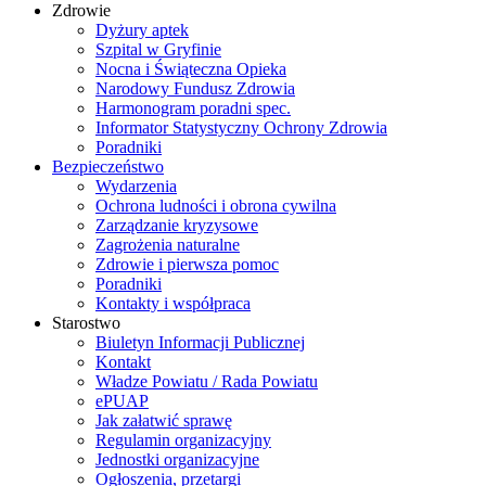
Zdrowie
Dyżury aptek
Szpital w Gryfinie
Nocna i Świąteczna Opieka
Narodowy Fundusz Zdrowia
Harmonogram poradni spec.
Informator Statystyczny Ochrony Zdrowia
Poradniki
Bezpieczeństwo
Wydarzenia
Ochrona ludności i obrona cywilna
Zarządzanie kryzysowe
Zagrożenia naturalne
Zdrowie i pierwsza pomoc
Poradniki
Kontakty i współpraca
Starostwo
Biuletyn Informacji Publicznej
Kontakt
Władze Powiatu / Rada Powiatu
ePUAP
Jak załatwić sprawę
Regulamin organizacyjny
Jednostki organizacyjne
Ogłoszenia, przetargi