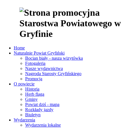
Home
Naturalnie Powiat Gryfiński
Bocian biały - nasza wizytówka
Fotogaleria
Nasze wydawnictwa
Nagroda Starosty Gryfińskiego
Promocja
O powiecie
Historia
Herb flaga
Gminy
Powiat dziś - mapa
Rozkłady jazdy
Biuletyn
Wydarzenia
Wydarzenia lokalne