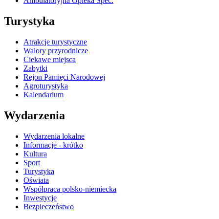
Ambulatoryjna Opieka Spec.
Turystyka
Atrakcje turystyczne
Walory przyrodnicze
Ciekawe miejsca
Zabytki
Rejon Pamięci Narodowej
Agroturystyka
Kalendarium
Wydarzenia
Wydarzenia lokalne
Informacje - krótko
Kultura
Sport
Turystyka
Oświata
Współpraca polsko-niemiecka
Inwestycje
Bezpieczeństwo