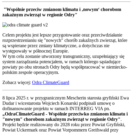
"Wspólnie przeciw zmianom klimatu i ‚nowym‘ chorobom
zakaźnym zwierząt w regionie Odry"
Celem projektu jest lepsze przygotowanie oraz przeciwdziałanie
rozprzestrzenianiu się "nowych" chorób zakaźnych zwierząt, które
są wspierane przez zmiany klimatyczne, a dotychczas nie
występowały w północnej Europie.
W tym celu zostanie utworzony transgraniczny, uzupełniający się
system zarządzania potencjałem, w ramach którego sąsiadujące
powiaty po obu stronach Odry będą współpracować w niemiecko-
polskim zespole operacyjnym.
Zobacz więcej:
Odra ClimateGuard
8 lipca 2025 r. w przygranicznym Mescherin starosta gryfiński Ewa
Dudar i wicestarosta Wojciech Konarski podpisali umowę o
dofinansowanie projektu w ramach INTERREG VIA pn.
„OdraClimateGuard - Wspólnie przeciwko zmianom klimatu i
"nowym" chorobom zakaźnym zwierząt w regionie Odry"
.
Projekt będzie realizowany do 2028 roku przez Powiat Gryfiński,
Powiat Uckermark oraz Powiat Vorpommern Greifswald przy