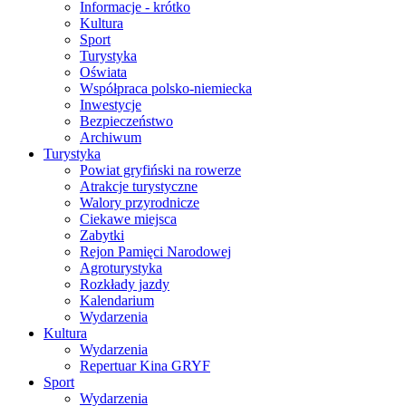
Informacje - krótko
Kultura
Sport
Turystyka
Oświata
Współpraca polsko-niemiecka
Inwestycje
Bezpieczeństwo
Archiwum
Turystyka
Powiat gryfiński na rowerze
Atrakcje turystyczne
Walory przyrodnicze
Ciekawe miejsca
Zabytki
Rejon Pamięci Narodowej
Agroturystyka
Rozkłady jazdy
Kalendarium
Wydarzenia
Kultura
Wydarzenia
Repertuar Kina GRYF
Sport
Wydarzenia