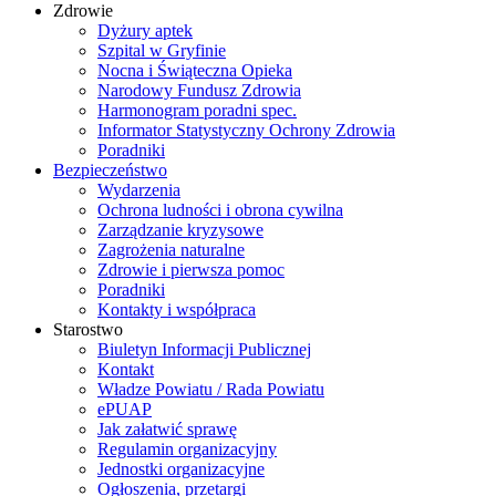
Zdrowie
Dyżury aptek
Szpital w Gryfinie
Nocna i Świąteczna Opieka
Narodowy Fundusz Zdrowia
Harmonogram poradni spec.
Informator Statystyczny Ochrony Zdrowia
Poradniki
Bezpieczeństwo
Wydarzenia
Ochrona ludności i obrona cywilna
Zarządzanie kryzysowe
Zagrożenia naturalne
Zdrowie i pierwsza pomoc
Poradniki
Kontakty i współpraca
Starostwo
Biuletyn Informacji Publicznej
Kontakt
Władze Powiatu / Rada Powiatu
ePUAP
Jak załatwić sprawę
Regulamin organizacyjny
Jednostki organizacyjne
Ogłoszenia, przetargi