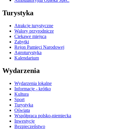
Ambulatoryjna Opieka Spec.
Turystyka
Atrakcje turystyczne
Walory przyrodnicze
Ciekawe miejsca
Zabytki
Rejon Pamięci Narodowej
Agroturystyka
Kalendarium
Wydarzenia
Wydarzenia lokalne
Informacje - krótko
Kultura
Sport
Turystyka
Oświata
Współpraca polsko-niemiecka
Inwestycje
Bezpieczeństwo