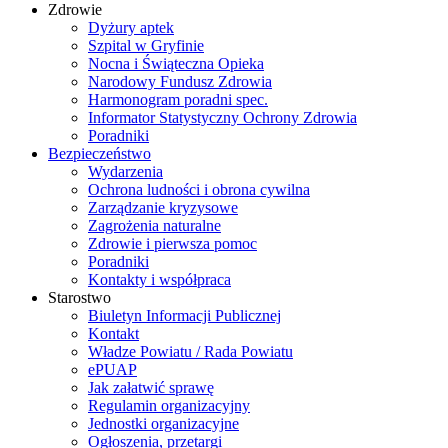
Zdrowie
Dyżury aptek
Szpital w Gryfinie
Nocna i Świąteczna Opieka
Narodowy Fundusz Zdrowia
Harmonogram poradni spec.
Informator Statystyczny Ochrony Zdrowia
Poradniki
Bezpieczeństwo
Wydarzenia
Ochrona ludności i obrona cywilna
Zarządzanie kryzysowe
Zagrożenia naturalne
Zdrowie i pierwsza pomoc
Poradniki
Kontakty i współpraca
Starostwo
Biuletyn Informacji Publicznej
Kontakt
Władze Powiatu / Rada Powiatu
ePUAP
Jak załatwić sprawę
Regulamin organizacyjny
Jednostki organizacyjne
Ogłoszenia, przetargi