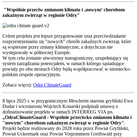
"Wspólnie przeciw zmianom klimatu i ‚nowym‘ chorobom
zakaźnym zwierząt w regionie Odry"
Celem projektu jest lepsze przygotowanie oraz przeciwdziałanie
rozprzestrzenianiu się "nowych" chorób zakaźnych zwierząt, które
są wspierane przez zmiany klimatyczne, a dotychczas nie
występowały w północnej Europie.
W tym celu zostanie utworzony transgraniczny, uzupełniający się
system zarządzania potencjałem, w ramach którego sąsiadujące
powiaty po obu stronach Odry będą współpracować w niemiecko-
polskim zespole operacyjnym.
Zobacz więcej:
Odra ClimateGuard
8 lipca 2025 r. w przygranicznym Mescherin starosta gryfiński Ewa
Dudar i wicestarosta Wojciech Konarski podpisali umowę o
dofinansowanie projektu w ramach INTERREG VIA pn.
„OdraClimateGuard - Wspólnie przeciwko zmianom klimatu i
"nowym" chorobom zakaźnym zwierząt w regionie Odry"
.
Projekt będzie realizowany do 2028 roku przez Powiat Gryfiński,
Powiat Uckermark oraz Powiat Vorpommern Greifswald przy