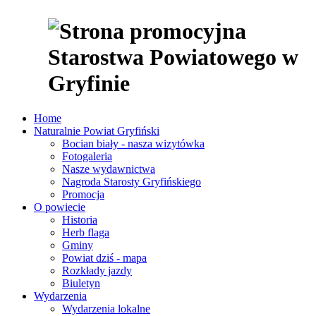
Home
Naturalnie Powiat Gryfiński
Bocian biały - nasza wizytówka
Fotogaleria
Nasze wydawnictwa
Nagroda Starosty Gryfińskiego
Promocja
O powiecie
Historia
Herb flaga
Gminy
Powiat dziś - mapa
Rozkłady jazdy
Biuletyn
Wydarzenia
Wydarzenia lokalne