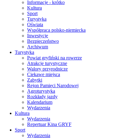
Informacje - krótko
Kultura
Sport
Turystyka
Oświata
Współpraca polsko-niemiecka
Inwestycje
Bezpieczeństwo
Archiwum
Turystyka
Powiat gryfiński na rowerze
Atrakcje turystyczne
Walory przyrodnicze
Ciekawe miejsca
Zabytki
Rejon Pamięci Narodowej
Agroturystyka
Rozkłady jazdy
Kalendarium
Wydarzenia
Kultura
Wydarzenia
Repertuar Kina GRYF
Sport
Wydarzenia