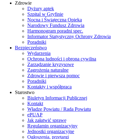
Zdrowie
Dyżury aptek
Szpital w Gryfinie
Nocna i Świąteczna Opieka
Narodowy Fundusz Zdrowia
Harmonogram poradni spec.
Informator Statystyczny Ochrony Zdrowia
Poradniki
Bezpieczeństwo
Wydarzenia
Ochrona ludności i obrona cywilna
Zarządzanie kryzysowe
Zagrożenia naturalne
Zdrowie i pierwsza pomoc
Poradniki
Kontakty i współpraca
Starostwo
Biuletyn Informacji Publicznej
Kontakt
Władze Powiatu / Rada Powiatu
ePUAP
Jak załatwić sprawę
Regulamin organizacyjny
Jednostki organizacyjne
Ogłoszenia, przetargi