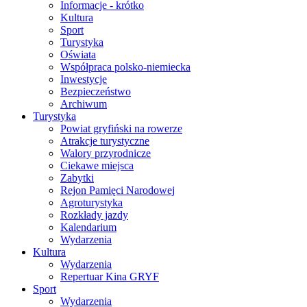
Informacje - krótko
Kultura
Sport
Turystyka
Oświata
Współpraca polsko-niemiecka
Inwestycje
Bezpieczeństwo
Archiwum
Turystyka
Powiat gryfiński na rowerze
Atrakcje turystyczne
Walory przyrodnicze
Ciekawe miejsca
Zabytki
Rejon Pamięci Narodowej
Agroturystyka
Rozkłady jazdy
Kalendarium
Wydarzenia
Kultura
Wydarzenia
Repertuar Kina GRYF
Sport
Wydarzenia