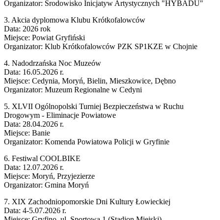
Organizator: Środowisko Inicjatyw Artystycznych "HYBADU"
3. Akcia dyplomowa Klubu Krótkofalowców
Data: 2026 rok
Miejsce: Powiat Gryfiński
Organizator: Klub Krótkofalowców PZK SP1KZE w Chojnie
4. Nadodrzańska Noc Muzeów
Data: 16.05.2026 r.
Miejsce: Cedynia, Moryń, Bielin, Mieszkowice, Dębno
Organizator: Muzeum Regionalne w Cedyni
5. XLVII Ogólnopolski Turniej Bezpieczeństwa w Ruchu
Drogowym - Eliminacje Powiatowe
Data: 28.04.2026 r.
Miejsce: Banie
Organizator: Komenda Powiatowa Policji w Gryfinie
6. Festiwal COOLBIKE
Data: 12.07.2026 r.
Miejsce: Moryń, Przyjezierze
Organizator: Gmina Moryń
7. XIX Zachodniopomorskie Dni Kultury Łowieckiej
Data: 4-5.07.2026 r.
Miejsce: Gryfino, ul. Sportowa 1 (Stadion Miejski)