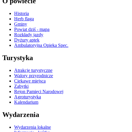
O powiecie
Historia
Herb flaga
Gminy
Powiat dziś - mapa
Rozkłady jazdy
Dyżury aptek
Ambulatoryjna Opieka Spec.
Turystyka
Atrakcje turystyczne
Walory przyrodnicze
Ciekawe miejsca
Zabytki
Rejon Pamięci Narodowej
Agroturystyka
Kalendarium
Wydarzenia
Wydarzenia lokalne