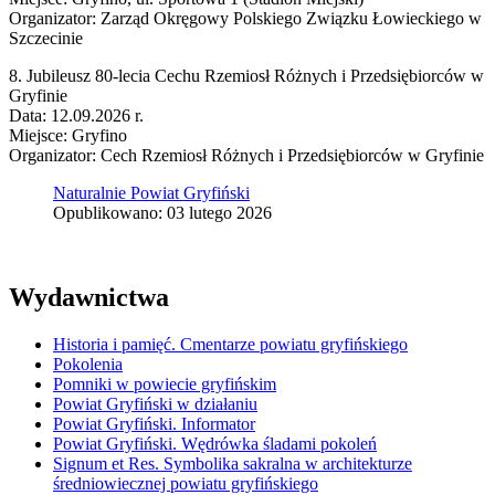
Organizator: Zarząd Okręgowy Polskiego Związku Łowieckiego w
Szczecinie
8. Jubileusz 80-lecia Cechu Rzemiosł Różnych i Przedsiębiorców w
Gryfinie
Data: 12.09.2026 r.
Miejsce: Gryfino
Organizator: Cech Rzemiosł Różnych i Przedsiębiorców w Gryfinie
Naturalnie Powiat Gryfiński
Opublikowano: 03 lutego 2026
Wydawnictwa
Historia i pamięć. Cmentarze powiatu gryfińskiego
Pokolenia
Pomniki w powiecie gryfińskim
Powiat Gryfiński w działaniu
Powiat Gryfiński. Informator
Powiat Gryfiński. Wędrówka śladami pokoleń
Signum et Res. Symbolika sakralna w architekturze
średniowiecznej powiatu gryfińskiego