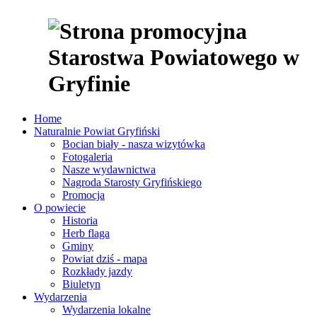
Home
Naturalnie Powiat Gryfiński
Bocian biały - nasza wizytówka
Fotogaleria
Nasze wydawnictwa
Nagroda Starosty Gryfińskiego
Promocja
O powiecie
Historia
Herb flaga
Gminy
Powiat dziś - mapa
Rozkłady jazdy
Biuletyn
Wydarzenia
Wydarzenia lokalne