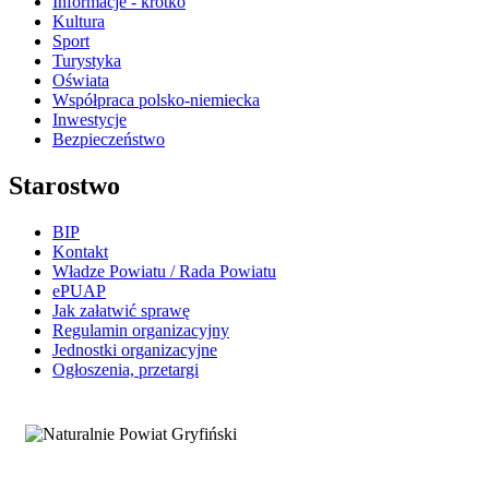
Informacje - krótko
Kultura
Sport
Turystyka
Oświata
Współpraca polsko-niemiecka
Inwestycje
Bezpieczeństwo
Starostwo
BIP
Kontakt
Władze Powiatu / Rada Powiatu
ePUAP
Jak załatwić sprawę
Regulamin organizacyjny
Jednostki organizacyjne
Ogłoszenia, przetargi