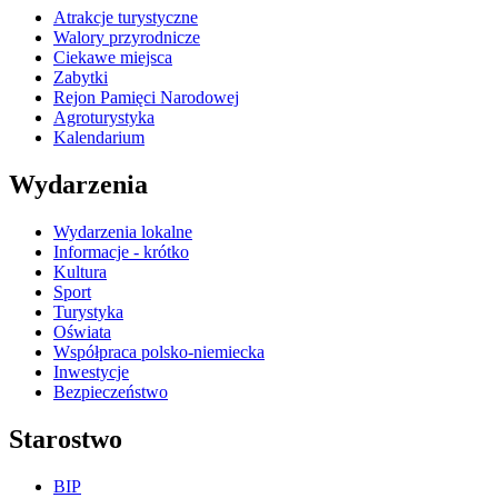
Atrakcje turystyczne
Walory przyrodnicze
Ciekawe miejsca
Zabytki
Rejon Pamięci Narodowej
Agroturystyka
Kalendarium
Wydarzenia
Wydarzenia lokalne
Informacje - krótko
Kultura
Sport
Turystyka
Oświata
Współpraca polsko-niemiecka
Inwestycje
Bezpieczeństwo
Starostwo
BIP