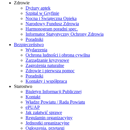
Zdrowie
Dyżury aptek
Szpital w Gryfinie
Nocna i Świąteczna Opieka
Narodowy Fundusz Zdrowia
Harmonogram poradni spec.
Informator Statystyczny Ochrony Zdrowia
Poradniki
Bezpieczeństwo
Wydarzenia
Ochrona ludności i obrona cywilna
Zarządzanie kryzysowe
Zagrożenia naturalne
Zdrowie i pierwsza pomoc
Poradniki
Kontakty i współpraca
Starostwo
Biuletyn Informacji Publicznej
Kontakt
Władze Powiatu / Rada Powiatu
ePUAP
Jak załatwić sprawę
Regulamin organizacyjny
Jednostki organizacyjne
Ogłoszenia, przetargi