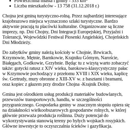
Powierzchnia miasta i gminy - 333 km
Liczba mieszkańców - 13 758 (31.12.2018 r.)
Chojna jest gminą turystyczno-rolną. Przez najbardziej interesujące
krajobrazowo miejsca wyznaczono szlaki turystyczne. Bardzo
aktywnie pracują tu placówki kulturalne. Organizowane są liczne
imprezy, np. Dni Chojny, Dni Integracji Europejskiej, Przyjaźni i
Tolerancji, Wojewódzki Festiwal Piosenki Angielskiej, Chojeńskich
Dni Młodzieży.
Do zabytków gminy należą kościoły w Chojnie, Brwicach,
Krzymowie, Mętnie, Barnkowie, Krajniku Górnym, Naroście,
Białęgach, Godkowie, Grzybnie. Będąc tu z wizytą warto zobaczyć
także: gotycki ratusz z XIV wieku, barokowo-klasycystyczny pałac
w Krzymowie pochodzący z przełomu XVIII i XIX wieku, kaplicę
św. Gertrudy, mury obronne z XIII-XV w. z basztami i bramami,
oraz kopiec z głazem przy drodze Chojna -Krajnik Dolny.
Gmina jest ośrodkiem usług produkcji materiałów budowlanych,
przewozów transportowych, handlu, w szczególności
przygranicznego. Gospodarka gminy w znacznym stopniu opiera się
na działalności wielkoobszarowych gospodarstw rolnych, w której
głównie przeważa produkcja roślinna. Duży potencjał do
wykorzystywania stanowią tereny po byłych wojskach rosyjskich.
Główne inwestycje to oczyszczalnia ścieków i gazyfikacja.