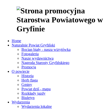
Home
Naturalnie Powiat Gryfiński
Bocian biały - nasza wizytówka
Fotogaleria
Nasze wydawnictwa
Nagroda Starosty Gryfińskiego
Promocja
O powiecie
Historia
Herb flaga
Gminy
Powiat dziś - mapa
Rozkłady jazdy
Biuletyn
Wydarzenia
Wydarzenia lokalne