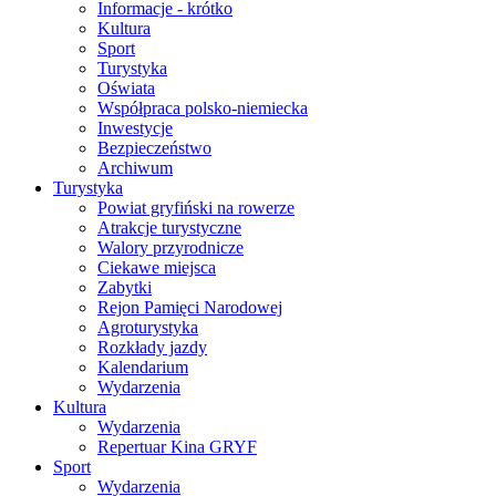
Informacje - krótko
Kultura
Sport
Turystyka
Oświata
Współpraca polsko-niemiecka
Inwestycje
Bezpieczeństwo
Archiwum
Turystyka
Powiat gryfiński na rowerze
Atrakcje turystyczne
Walory przyrodnicze
Ciekawe miejsca
Zabytki
Rejon Pamięci Narodowej
Agroturystyka
Rozkłady jazdy
Kalendarium
Wydarzenia
Kultura
Wydarzenia
Repertuar Kina GRYF
Sport
Wydarzenia