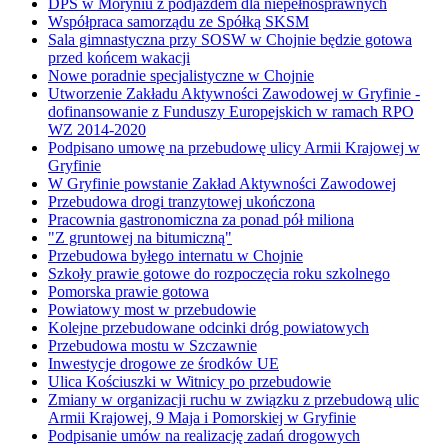
DPS w Moryniu z podjazdem dla niepełnosprawnych
Współpraca samorządu ze Spółką SKSM
Sala gimnastyczna przy SOSW w Chojnie będzie gotowa
przed końcem wakacji
Nowe poradnie specjalistyczne w Chojnie
Utworzenie Zakładu Aktywności Zawodowej w Gryfinie -
dofinansowanie z Funduszy Europejskich w ramach RPO
WZ 2014-2020
Podpisano umowę na przebudowę ulicy Armii Krajowej w
Gryfinie
W Gryfinie powstanie Zakład Aktywności Zawodowej
Przebudowa drogi tranzytowej ukończona
Pracownia gastronomiczna za ponad pół miliona
"Z gruntowej na bitumiczną"
Przebudowa byłego internatu w Chojnie
Szkoły prawie gotowe do rozpoczęcia roku szkolnego
Pomorska prawie gotowa
Powiatowy most w przebudowie
Kolejne przebudowane odcinki dróg powiatowych
Przebudowa mostu w Szczawnie
Inwestycje drogowe ze środków UE
Ulica Kościuszki w Witnicy po przebudowie
Zmiany w organizacji ruchu w związku z przebudową ulic
Armii Krajowej, 9 Maja i Pomorskiej w Gryfinie
Podpisanie umów na realizację zadań drogowych