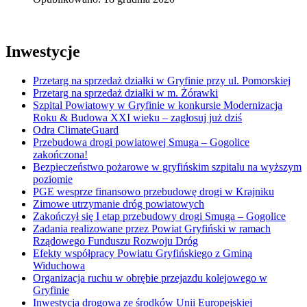
Inwestycje
Przetarg na sprzedaż działki w Gryfinie przy ul. Pomorskiej
Przetarg na sprzedaż działki w m. Żórawki
Szpital Powiatowy w Gryfinie w konkursie Modernizacja
Roku & Budowa XXI wieku – zagłosuj już dziś
Odra ClimateGuard
Przebudowa drogi powiatowej Smuga – Gogolice
zakończona!
Bezpieczeństwo pożarowe w gryfińskim szpitalu na wyższym
poziomie
PGE wesprze finansowo przebudowę drogi w Krajniku
Zimowe utrzymanie dróg powiatowych
Zakończył się I etap przebudowy drogi Smuga – Gogolice
Zadania realizowane przez Powiat Gryfiński w ramach
Rządowego Funduszu Rozwoju Dróg
Efekty współpracy Powiatu Gryfińskiego z Gminą
Widuchowa
Organizacja ruchu w obrębie przejazdu kolejowego w
Gryfinie
Inwestycja drogowa ze środków Unii Europejskiej