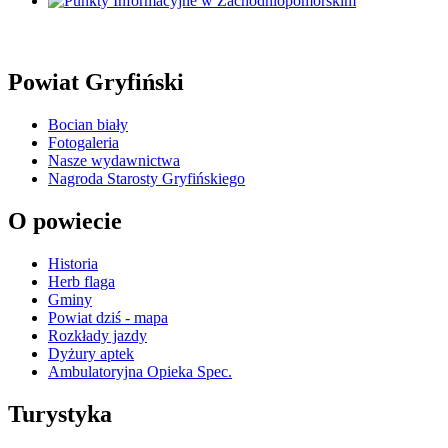
Powiat Gryfiński
Bocian biały
Fotogaleria
Nasze wydawnictwa
Nagroda Starosty Gryfińskiego
O powiecie
Historia
Herb flaga
Gminy
Powiat dziś - mapa
Rozkłady jazdy
Dyżury aptek
Ambulatoryjna Opieka Spec.
Turystyka