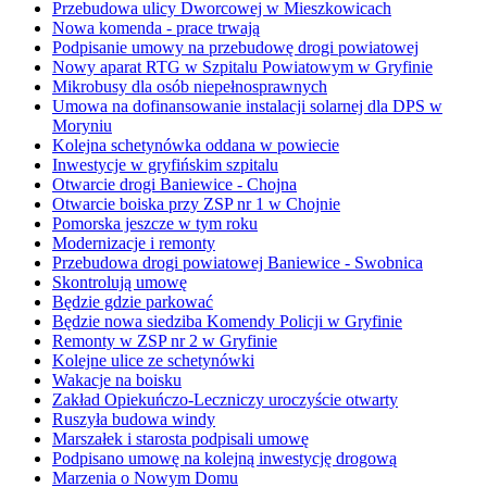
Przebudowa ulicy Dworcowej w Mieszkowicach
Nowa komenda - prace trwają
Podpisanie umowy na przebudowę drogi powiatowej
Nowy aparat RTG w Szpitalu Powiatowym w Gryfinie
Mikrobusy dla osób niepełnosprawnych
Umowa na dofinansowanie instalacji solarnej dla DPS w
Moryniu
Kolejna schetynówka oddana w powiecie
Inwestycje w gryfińskim szpitalu
Otwarcie drogi Baniewice - Chojna
Otwarcie boiska przy ZSP nr 1 w Chojnie
Pomorska jeszcze w tym roku
Modernizacje i remonty
Przebudowa drogi powiatowej Baniewice - Swobnica
Skontrolują umowę
Będzie gdzie parkować
Będzie nowa siedziba Komendy Policji w Gryfinie
Remonty w ZSP nr 2 w Gryfinie
Kolejne ulice ze schetynówki
Wakacje na boisku
Zakład Opiekuńczo-Leczniczy uroczyście otwarty
Ruszyła budowa windy
Marszałek i starosta podpisali umowę
Podpisano umowę na kolejną inwestycję drogową
Marzenia o Nowym Domu