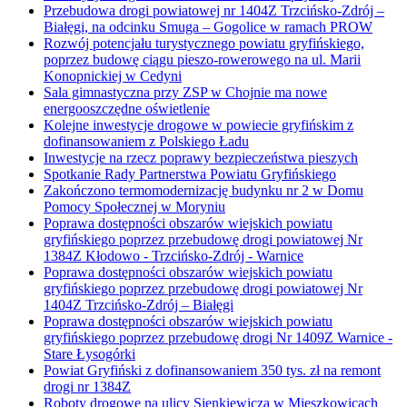
Przebudowa drogi powiatowej nr 1404Z Trzcińsko-Zdrój –
Białęgi, na odcinku Smuga – Gogolice w ramach PROW
Rozwój potencjału turystycznego powiatu gryfińskiego,
poprzez budowę ciągu pieszo-rowerowego na ul. Marii
Konopnickiej w Cedyni
Sala gimnastyczna przy ZSP w Chojnie ma nowe
energooszczędne oświetlenie
Kolejne inwestycje drogowe w powiecie gryfińskim z
dofinansowaniem z Polskiego Ładu
Inwestycje na rzecz poprawy bezpieczeństwa pieszych
Spotkanie Rady Partnerstwa Powiatu Gryfińskiego
Zakończono termomodernizację budynku nr 2 w Domu
Pomocy Społecznej w Moryniu
Poprawa dostępności obszarów wiejskich powiatu
gryfińskiego poprzez przebudowę drogi powiatowej Nr
1384Z Kłodowo - Trzcińsko-Zdrój - Warnice
Poprawa dostępności obszarów wiejskich powiatu
gryfińskiego poprzez przebudowę drogi powiatowej Nr
1404Z Trzcińsko-Zdrój – Białęgi
Poprawa dostępności obszarów wiejskich powiatu
gryfińskiego poprzez przebudowę drogi Nr 1409Z Warnice -
Stare Łysogórki
Powiat Gryfiński z dofinansowaniem 350 tys. zł na remont
drogi nr 1384Z
Roboty drogowe na ulicy Sienkiewicza w Mieszkowicach