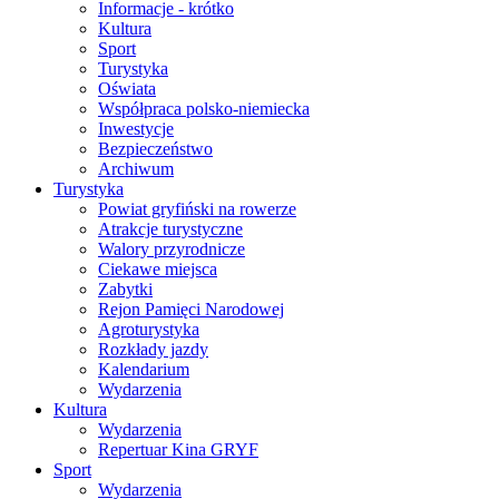
Informacje - krótko
Kultura
Sport
Turystyka
Oświata
Współpraca polsko-niemiecka
Inwestycje
Bezpieczeństwo
Archiwum
Turystyka
Powiat gryfiński na rowerze
Atrakcje turystyczne
Walory przyrodnicze
Ciekawe miejsca
Zabytki
Rejon Pamięci Narodowej
Agroturystyka
Rozkłady jazdy
Kalendarium
Wydarzenia
Kultura
Wydarzenia
Repertuar Kina GRYF
Sport
Wydarzenia