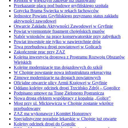
Remont w większym zakresie niż planowano
Przekazanie placu pod budowę gryfińskiego szpitala
Gotycka Brama Świecka w rękach fachowców
Jednostce Powiatu Gryfińskiego przyznano status zakładu
aktywności zawodowej
Otwarcie Zakładu Aktywności Zawodowej w Gryfinie
Powiat wyremontuje fragment chojeńskich murów
Nabór wniosków na prace konserwatorskie przy zabytkach
Powiat inwestuje nie tylko w nawierzchnie dróg
Trwa przebudowa drogi powiatowej w Golicach
Zakończenie prac przy ZAZ
Kolejna inwestycja drogowa z Programu Rozwoju Obszarów
Wiejskich
Kolejne modernizacje tras dojazdowych do szkół
W Chojnie powstanie nowa infrastruktura rekreacyjna
Zimowe modernizacje na drogach powiatowych
Oficjalne otwarcie ulicy Armii Krajowej w Gryfinie
Oddano kolejny odcinek drogi Trzcińsko Zdrój – Gogolice
Podpisano umowę na Trasę Zielonego Pogranicza
Nowa droga efektem współpracy z kopalnią „Golice”
Most przy ul. Mickiewicza w Chojnie zostanie wkrótce
przebudowany
ZAZ ma wykonawcę i Komitet Honorowy
Specjalistyczne poradnie lekarskie w Chojnie już otwarte
Kolejny odcinek drogi do Gogolic