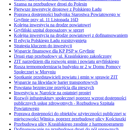
Szansa na przebudowę drogi do Polesin
Pierwsze inwestycje drogowe z Polskiego Ładu
Poprawa dostępności budynku Starostwa Powiatowego w
Gryfinie przy ul. 11 Listopada 16D
Kolejna inwestycja na drodze powiatowej
Gryfiński szpital doposażony w sprzęt
Kolejna inwestycja na drodze powiatowej z dofinansowaniem
II edycja Polskiego Ładu rozstrzygnięta
Strategia kluczem do inwestycji
Wsparcie finansowe dla KP PSP w Gryfinie
Drugi etap przebudowy ul. Krasińskiego zakończony
ZIT narzędziem dla rozwoju gmin i powiatu gryfińskiego
Rusza termomodernizacja budynku nr 2 w Domu Pomocy
Społecznej w Moryniu
Spotkanie przedstawicieli powiatu i gmin w sprawie ZIT
Wsparcie na likwidację barier transportowych
Powstaną bezpieczne przejścia dla pieszych
Inwestycja w Naroście na ostatniej prostej
Rozwój infrastruktury społecznej poprzez wzrost dostępności
publicznych usług zdrowotnych - Rozbudowa Szpitala
Powiatowego
Poprawa dostępności do obiektów użyteczności publicznej w
miejscowości Witnica, poprzez przebudowę ulicy Kościuszki
Przebudowa ulicy Krasińskiego zgodnie z harmonogramem
Dofinansowanie na przebudowę drogi do pól uprawnych