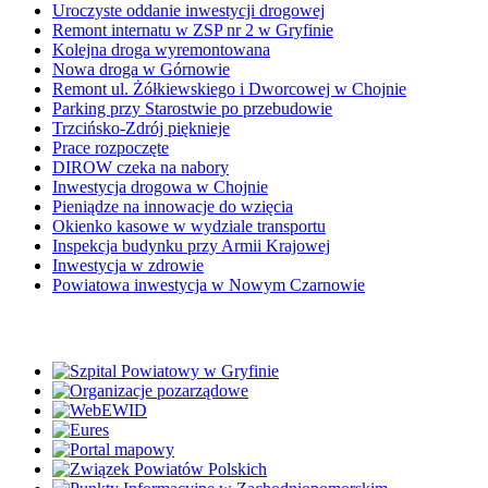
Uroczyste oddanie inwestycji drogowej
Remont internatu w ZSP nr 2 w Gryfinie
Kolejna droga wyremontowana
Nowa droga w Górnowie
Remont ul. Żółkiewskiego i Dworcowej w Chojnie
Parking przy Starostwie po przebudowie
Trzcińsko-Zdrój pięknieje
Prace rozpoczęte
DIROW czeka na nabory
Inwestycja drogowa w Chojnie
Pieniądze na innowacje do wzięcia
Okienko kasowe w wydziale transportu
Inspekcja budynku przy Armii Krajowej
Inwestycja w zdrowie
Powiatowa inwestycja w Nowym Czarnowie