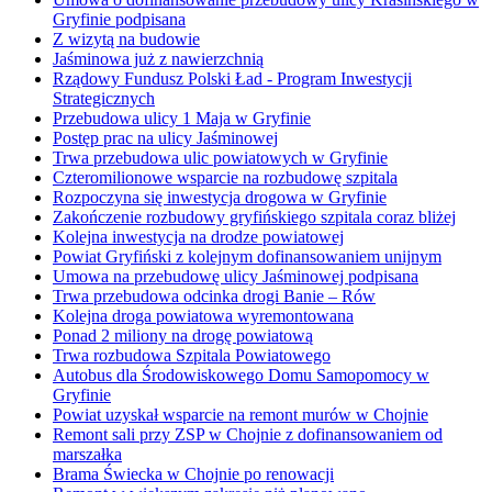
Gryfinie podpisana
Z wizytą na budowie
Jaśminowa już z nawierzchnią
Rządowy Fundusz Polski Ład - Program Inwestycji
Strategicznych
Przebudowa ulicy 1 Maja w Gryfinie
Postęp prac na ulicy Jaśminowej
Trwa przebudowa ulic powiatowych w Gryfinie
Czteromilionowe wsparcie na rozbudowę szpitala
Rozpoczyna się inwestycja drogowa w Gryfinie
Zakończenie rozbudowy gryfińskiego szpitala coraz bliżej
Kolejna inwestycja na drodze powiatowej
Powiat Gryfiński z kolejnym dofinansowaniem unijnym
Umowa na przebudowę ulicy Jaśminowej podpisana
Trwa przebudowa odcinka drogi Banie – Rów
Kolejna droga powiatowa wyremontowana
Ponad 2 miliony na drogę powiatową
Trwa rozbudowa Szpitala Powiatowego
Autobus dla Środowiskowego Domu Samopomocy w
Gryfinie
Powiat uzyskał wsparcie na remont murów w Chojnie
Remont sali przy ZSP w Chojnie z dofinansowaniem od
marszałka
Brama Świecka w Chojnie po renowacji