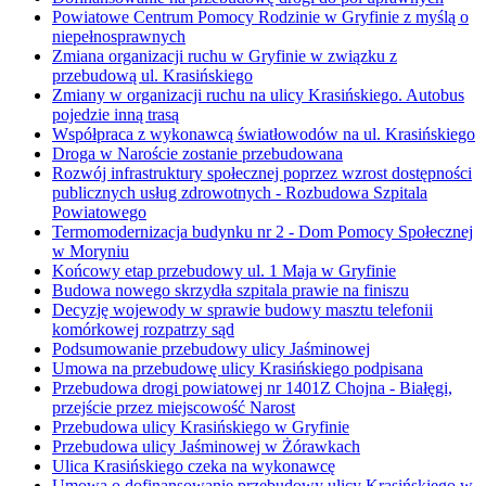
Powiatowe Centrum Pomocy Rodzinie w Gryfinie z myślą o
niepełnosprawnych
Zmiana organizacji ruchu w Gryfinie w związku z
przebudową ul. Krasińskiego
Zmiany w organizacji ruchu na ulicy Krasińskiego. Autobus
pojedzie inną trasą
Współpraca z wykonawcą światłowodów na ul. Krasińskiego
Droga w Naroście zostanie przebudowana
Rozwój infrastruktury społecznej poprzez wzrost dostępności
publicznych usług zdrowotnych - Rozbudowa Szpitala
Powiatowego
Termomodernizacja budynku nr 2 - Dom Pomocy Społecznej
w Moryniu
Końcowy etap przebudowy ul. 1 Maja w Gryfinie
Budowa nowego skrzydła szpitala prawie na finiszu
Decyzję wojewody w sprawie budowy masztu telefonii
komórkowej rozpatrzy sąd
Podsumowanie przebudowy ulicy Jaśminowej
Umowa na przebudowę ulicy Krasińskiego podpisana
Przebudowa drogi powiatowej nr 1401Z Chojna - Białęgi,
przejście przez miejscowość Narost
Przebudowa ulicy Krasińskiego w Gryfinie
Przebudowa ulicy Jaśminowej w Żórawkach
Ulica Krasińskiego czeka na wykonawcę
Umowa o dofinansowanie przebudowy ulicy Krasińskiego w