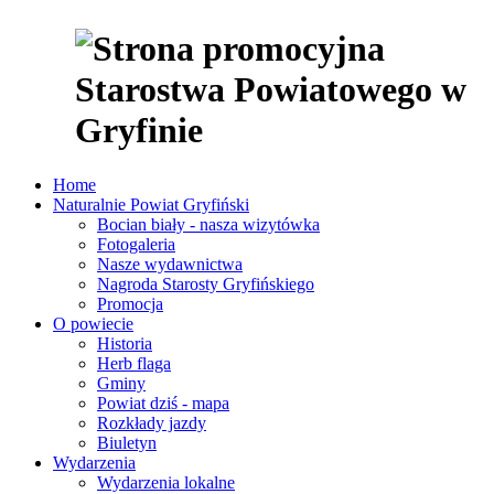
Home
Naturalnie Powiat Gryfiński
Bocian biały - nasza wizytówka
Fotogaleria
Nasze wydawnictwa
Nagroda Starosty Gryfińskiego
Promocja
O powiecie
Historia
Herb flaga
Gminy
Powiat dziś - mapa
Rozkłady jazdy
Biuletyn
Wydarzenia
Wydarzenia lokalne