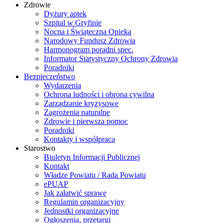
Zdrowie
Dyżury aptek
Szpital w Gryfinie
Nocna i Świąteczna Opieka
Narodowy Fundusz Zdrowia
Harmonogram poradni spec.
Informator Statystyczny Ochrony Zdrowia
Poradniki
Bezpieczeństwo
Wydarzenia
Ochrona ludności i obrona cywilna
Zarządzanie kryzysowe
Zagrożenia naturalne
Zdrowie i pierwsza pomoc
Poradniki
Kontakty i współpraca
Starostwo
Biuletyn Informacji Publicznej
Kontakt
Władze Powiatu / Rada Powiatu
ePUAP
Jak załatwić sprawę
Regulamin organizacyjny
Jednostki organizacyjne
Ogłoszenia, przetargi