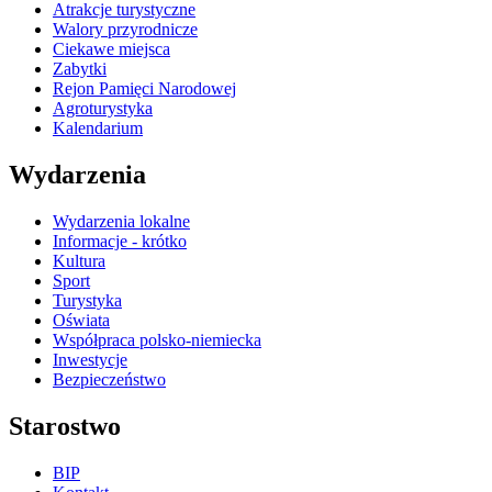
Atrakcje turystyczne
Walory przyrodnicze
Ciekawe miejsca
Zabytki
Rejon Pamięci Narodowej
Agroturystyka
Kalendarium
Wydarzenia
Wydarzenia lokalne
Informacje - krótko
Kultura
Sport
Turystyka
Oświata
Współpraca polsko-niemiecka
Inwestycje
Bezpieczeństwo
Starostwo
BIP