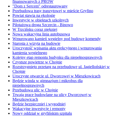
finansowanych z PROW
"Dom z Sercem" odrestaurowany
Przebudowa trasy tranzytowej w mieście Gryfino
Powiat stawia na ekologię
Inwestycje w obiektach szkolnych
Pilotażowa droga Szczecin - Binowo
W Trzcińsku coraz piękniej
Nowa wakacyjna linia autobusowa
Wmurowano kamień węgielny pod budowę komendy
Starosta z wizytą na budowie
Uroczystość wpisania aktu erekcyjnego i wmurowania
kamienia węgielnego
Kolejny etap remontu budynku dla niepełnosprawnych
Czystsze powietrze w Chojnie
Rozstrzygnięto przetarg na przebudowę ul. Jagiellońskiej w
Chojnie
Uroczyste otwarcie ul. Dworcowej w Mieszkowicach
Będzie winda w gimnazjum i mikrobus dla
niepełnosprawnych
Przebudowa ulic w Chojnie
Trwają prace budowlane na ulicy Dworcowej w
Mieszkowicach
Będzie bezpieczniej i wygodniej
Wakacyjne inwestycje i remonty
Nowy oddział w gryfińskim szpitalu