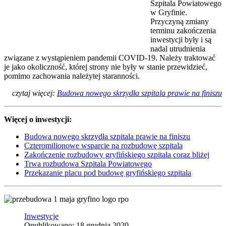
Szpitala Powiatowego
w Gryfinie.
Przyczyną zmiany
terminu zakończenia
inwestycji były i są
nadal utrudnienia
związane z wystąpieniem pandemii COVID-19. Należy traktować
je jako okoliczność, której strony nie były w stanie przewidzieć,
pomimo zachowania należytej staranności.
czytaj więcej:
Budowa nowego skrzydła szpitala prawie na finiszu
Więcej o inwestycji:
Budowa nowego skrzydła szpitala prawie na finiszu
Czteromilionowe wsparcie na rozbudowę szpitala
Zakończenie rozbudowy gryfińskiego szpitala coraz bliżej
Trwa rozbudowa Szpitala Powiatowego
Przekazanie placu pod budowę gryfińskiego szpitala
Inwestycje
Opublikowano: 18 grudnia 2020