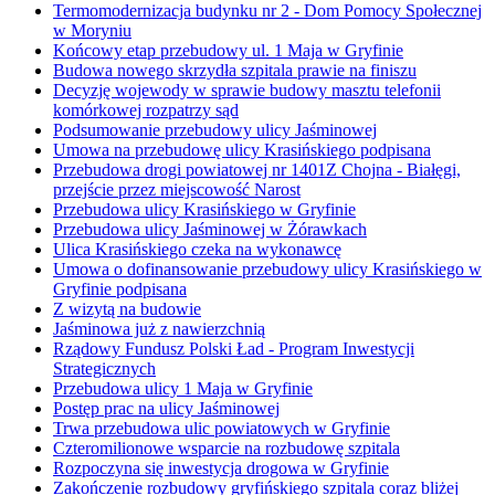
Termomodernizacja budynku nr 2 - Dom Pomocy Społecznej
w Moryniu
Końcowy etap przebudowy ul. 1 Maja w Gryfinie
Budowa nowego skrzydła szpitala prawie na finiszu
Decyzję wojewody w sprawie budowy masztu telefonii
komórkowej rozpatrzy sąd
Podsumowanie przebudowy ulicy Jaśminowej
Umowa na przebudowę ulicy Krasińskiego podpisana
Przebudowa drogi powiatowej nr 1401Z Chojna - Białęgi,
przejście przez miejscowość Narost
Przebudowa ulicy Krasińskiego w Gryfinie
Przebudowa ulicy Jaśminowej w Żórawkach
Ulica Krasińskiego czeka na wykonawcę
Umowa o dofinansowanie przebudowy ulicy Krasińskiego w
Gryfinie podpisana
Z wizytą na budowie
Jaśminowa już z nawierzchnią
Rządowy Fundusz Polski Ład - Program Inwestycji
Strategicznych
Przebudowa ulicy 1 Maja w Gryfinie
Postęp prac na ulicy Jaśminowej
Trwa przebudowa ulic powiatowych w Gryfinie
Czteromilionowe wsparcie na rozbudowę szpitala
Rozpoczyna się inwestycja drogowa w Gryfinie
Zakończenie rozbudowy gryfińskiego szpitala coraz bliżej