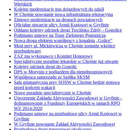
Wiejskich
Kolejne modernizacje tras dojazdowych do szkół
W Chojnie powstanie nowa infrastruktura rekreacyjna
Zimowe modernizacje na drogach powiatowych
Oficjalne otwarcie ulicy Armii Krajowej w Gryfinie
Oddano kolejny odcinek drogi Trzcińsko Zdrój – Gogolice
Podpisano umowę na Trasę Zielonego Pogranicza
Nowa droga efektem współpracy z kopalnią „Golice”
Most przy ul. Mickiewicza w Chojnie zostanie wkrótce
przebudowany
ZAZ ma wykonawcę i Komitet Honorowy
Specjalistyczne poradnie lekarskie w Chojnie już otwarte
Kolejny odcinek drogi do Gogolic
DPS w Moryniu z podjazdem dla niepełnosprawnych
Współpraca samorządu ze Spółką SKSM
Sala gimnastyczna przy SOSW w Chojnie będzie gotowa
przed końcem wakacji
Nowe poradnie specjalistyczne w Chojnie
Utworzenie Zakładu Aktywności Zawodowej w Gryfinie -
dofinansowanie z Funduszy Europejskich w ramach RPO
WZ 2014-2020
Podpisano umowę na przebudowę ulicy Armii Krajowej w
Gryfinie
W Gryfinie powstanie Zakład Aktywności Zawodowej
Przebudowa drogi tranzytowej ukończona