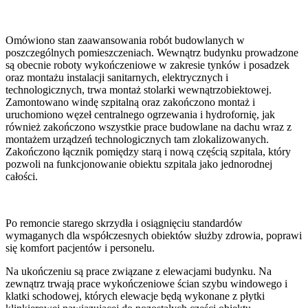
Omówiono stan zaawansowania robót budowlanych w
poszczególnych pomieszczeniach. Wewnątrz budynku prowadzone
są obecnie roboty wykończeniowe w zakresie tynków i posadzek
oraz montażu instalacji sanitarnych, elektrycznych i
technologicznych, trwa montaż stolarki wewnątrzobiektowej.
Zamontowano windę szpitalną oraz zakończono montaż i
uruchomiono węzeł centralnego ogrzewania i hydrofornię, jak
również zakończono wszystkie prace budowlane na dachu wraz z
montażem urządzeń technologicznych tam zlokalizowanych.
Zakończono łącznik pomiędzy starą i nową częścią szpitala, który
pozwoli na funkcjonowanie obiektu szpitala jako jednorodnej
całości.
Po remoncie starego skrzydła i osiągnięciu standardów
wymaganych dla współczesnych obiektów służby zdrowia, poprawi
się komfort pacjentów i personelu.
Na ukończeniu są prace związane z elewacjami budynku. Na
zewnątrz trwają prace wykończeniowe ścian szybu windowego i
klatki schodowej, których elewacje będą wykonane z płytki