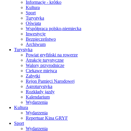
Informacje - krótko
Kultura
Sport
Turystyka
Oświata
Współpraca polsko-niemiecka
Inwestycje
Bezpieczeństwo
Archiwum
Turystyka
Powiat gryfiński na rowerze
Atrakcje turystyczne
Walory przyrodnicze
Ciekawe miejsca
Zabytki
Rejon Pamięci Narodowej
Agroturystyka
Rozkłady jazdy
Kalendarium
Wydarzenia
Kultura
Wydarzenia
Repertuar Kina GRYF
Sport
Wydarzenia