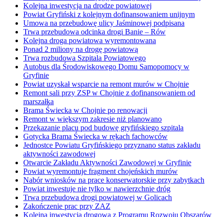
Kolejna inwestycja na drodze powiatowej
Powiat Gryfiński z kolejnym dofinansowaniem unijnym
Umowa na przebudowę ulicy Jaśminowej podpisana
Trwa przebudowa odcinka drogi Banie – Rów
Kolejna droga powiatowa wyremontowana
Ponad 2 miliony na drogę powiatową
Trwa rozbudowa Szpitala Powiatowego
Autobus dla Środowiskowego Domu Samopomocy w
Gryfinie
Powiat uzyskał wsparcie na remont murów w Chojnie
Remont sali przy ZSP w Chojnie z dofinansowaniem od
marszałka
Brama Świecka w Chojnie po renowacji
Remont w większym zakresie niż planowano
Przekazanie placu pod budowę gryfińskiego szpitala
Gotycka Brama Świecka w rękach fachowców
Jednostce Powiatu Gryfińskiego przyznano status zakładu
aktywności zawodowej
Otwarcie Zakładu Aktywności Zawodowej w Gryfinie
Powiat wyremontuje fragment chojeńskich murów
Nabór wniosków na prace konserwatorskie przy zabytkach
Powiat inwestuje nie tylko w nawierzchnie dróg
Trwa przebudowa drogi powiatowej w Golicach
Zakończenie prac przy ZAZ
Kolejna inwestycja drogowa z Programu Rozwoju Obszarów