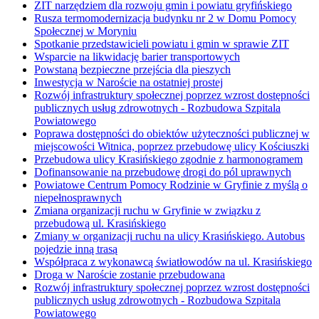
ZIT narzędziem dla rozwoju gmin i powiatu gryfińskiego
Rusza termomodernizacja budynku nr 2 w Domu Pomocy
Społecznej w Moryniu
Spotkanie przedstawicieli powiatu i gmin w sprawie ZIT
Wsparcie na likwidację barier transportowych
Powstaną bezpieczne przejścia dla pieszych
Inwestycja w Naroście na ostatniej prostej
Rozwój infrastruktury społecznej poprzez wzrost dostępności
publicznych usług zdrowotnych - Rozbudowa Szpitala
Powiatowego
Poprawa dostępności do obiektów użyteczności publicznej w
miejscowości Witnica, poprzez przebudowę ulicy Kościuszki
Przebudowa ulicy Krasińskiego zgodnie z harmonogramem
Dofinansowanie na przebudowę drogi do pól uprawnych
Powiatowe Centrum Pomocy Rodzinie w Gryfinie z myślą o
niepełnosprawnych
Zmiana organizacji ruchu w Gryfinie w związku z
przebudową ul. Krasińskiego
Zmiany w organizacji ruchu na ulicy Krasińskiego. Autobus
pojedzie inną trasą
Współpraca z wykonawcą światłowodów na ul. Krasińskiego
Droga w Naroście zostanie przebudowana
Rozwój infrastruktury społecznej poprzez wzrost dostępności
publicznych usług zdrowotnych - Rozbudowa Szpitala
Powiatowego