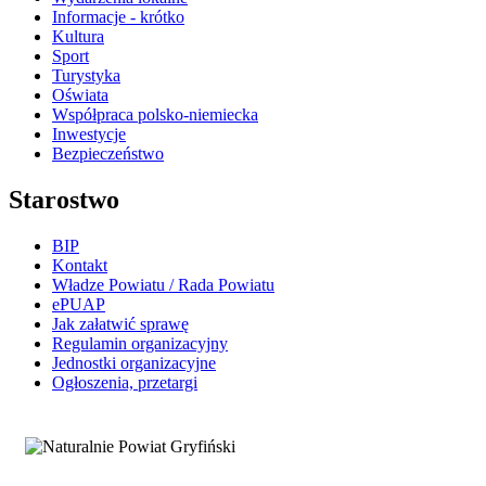
Informacje - krótko
Kultura
Sport
Turystyka
Oświata
Współpraca polsko-niemiecka
Inwestycje
Bezpieczeństwo
Starostwo
BIP
Kontakt
Władze Powiatu / Rada Powiatu
ePUAP
Jak załatwić sprawę
Regulamin organizacyjny
Jednostki organizacyjne
Ogłoszenia, przetargi