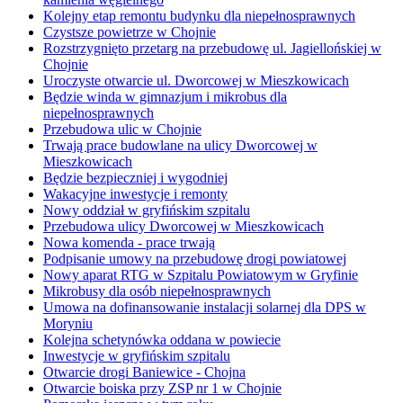
Kolejny etap remontu budynku dla niepełnosprawnych
Czystsze powietrze w Chojnie
Rozstrzygnięto przetarg na przebudowę ul. Jagiellońskiej w
Chojnie
Uroczyste otwarcie ul. Dworcowej w Mieszkowicach
Będzie winda w gimnazjum i mikrobus dla
niepełnosprawnych
Przebudowa ulic w Chojnie
Trwają prace budowlane na ulicy Dworcowej w
Mieszkowicach
Będzie bezpieczniej i wygodniej
Wakacyjne inwestycje i remonty
Nowy oddział w gryfińskim szpitalu
Przebudowa ulicy Dworcowej w Mieszkowicach
Nowa komenda - prace trwają
Podpisanie umowy na przebudowę drogi powiatowej
Nowy aparat RTG w Szpitalu Powiatowym w Gryfinie
Mikrobusy dla osób niepełnosprawnych
Umowa na dofinansowanie instalacji solarnej dla DPS w
Moryniu
Kolejna schetynówka oddana w powiecie
Inwestycje w gryfińskim szpitalu
Otwarcie drogi Baniewice - Chojna
Otwarcie boiska przy ZSP nr 1 w Chojnie