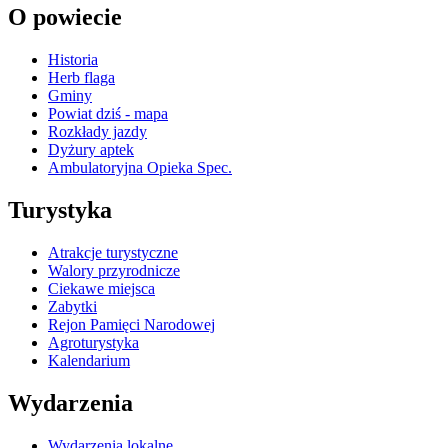
O powiecie
Historia
Herb flaga
Gminy
Powiat dziś - mapa
Rozkłady jazdy
Dyżury aptek
Ambulatoryjna Opieka Spec.
Turystyka
Atrakcje turystyczne
Walory przyrodnicze
Ciekawe miejsca
Zabytki
Rejon Pamięci Narodowej
Agroturystyka
Kalendarium
Wydarzenia
Wydarzenia lokalne