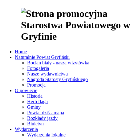
Home
Naturalnie Powiat Gryfiński
Bocian biały - nasza wizytówka
Fotogaleria
Nasze wydawnictwa
Nagroda Starosty Gryfińskiego
Promocja
O powiecie
Historia
Herb flaga
Gminy
Powiat dziś - mapa
Rozkłady jazdy
Biuletyn
Wydarzenia
Wydarzenia lokalne