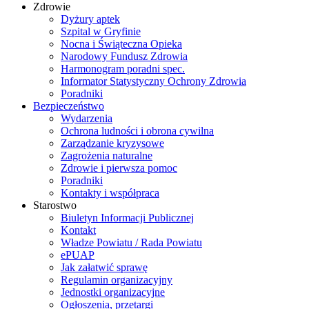
Zdrowie
Dyżury aptek
Szpital w Gryfinie
Nocna i Świąteczna Opieka
Narodowy Fundusz Zdrowia
Harmonogram poradni spec.
Informator Statystyczny Ochrony Zdrowia
Poradniki
Bezpieczeństwo
Wydarzenia
Ochrona ludności i obrona cywilna
Zarządzanie kryzysowe
Zagrożenia naturalne
Zdrowie i pierwsza pomoc
Poradniki
Kontakty i współpraca
Starostwo
Biuletyn Informacji Publicznej
Kontakt
Władze Powiatu / Rada Powiatu
ePUAP
Jak załatwić sprawę
Regulamin organizacyjny
Jednostki organizacyjne
Ogłoszenia, przetargi