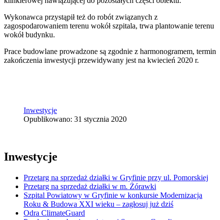
klinkierowej nawiązującej do pozostałych części obiektu.
Wykonawca przystąpił też do robót związanych z
zagospodarowaniem terenu wokół szpitala, trwa plantowanie terenu
wokół budynku.
Prace budowlane prowadzone są zgodnie z harmonogramem, termin
zakończenia inwestycji przewidywany jest na kwiecień 2020 r.
Inwestycje
Opublikowano: 31 stycznia 2020
Inwestycje
Przetarg na sprzedaż działki w Gryfinie przy ul. Pomorskiej
Przetarg na sprzedaż działki w m. Żórawki
Szpital Powiatowy w Gryfinie w konkursie Modernizacja
Roku & Budowa XXI wieku – zagłosuj już dziś
Odra ClimateGuard