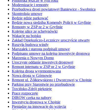
Pomorska jeszcze w tym roku
Modernizacje i remonty
Przebudowa drogi powiatowej Baniewice - Swobnica
Skontrolują umowę
Będzie gdzie parkować
Będzie nowa siedziba Komendy Policji w Gryfinie
Remonty w ZSP nr 2 w Gryfinie
Kolejne ulice ze schetynówki
Wakacje na boisku
Zakład Opiekuńczo-Leczniczy uroczyście otwarty
Ruszyła budowa windy
Marszałek i starosta podpisali umowę
Podpisano umowę na kolejną inwestycję drogową
Marzenia o Nowym Domu
Uroczyste oddanie inwestycji drogowej
Remont internatu w ZSP nr 2 w Gryfinie
Kolejna droga wyremontowana
Nowa droga w Górnowie
Remont ul. Żółkiewskiego i Dworcowej w Chojnie
Parking przy Starostwie po przebudowie
Trzcińsko-Zdrój pięknieje
Prace rozpoczęte
DIROW czeka na nabory
Inwestycja drogowa w Chojnie
Pieniądze na innowacje do wzięcia