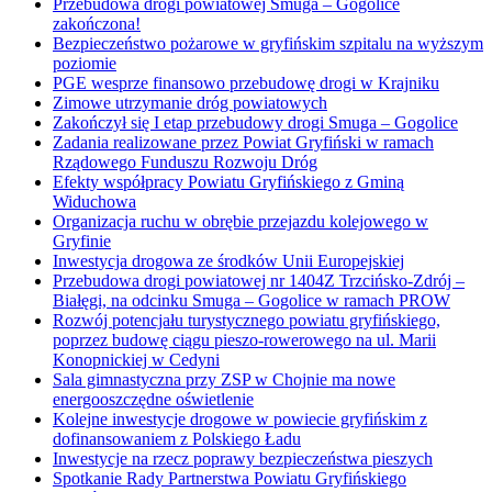
Przebudowa drogi powiatowej Smuga – Gogolice
zakończona!
Bezpieczeństwo pożarowe w gryfińskim szpitalu na wyższym
poziomie
PGE wesprze finansowo przebudowę drogi w Krajniku
Zimowe utrzymanie dróg powiatowych
Zakończył się I etap przebudowy drogi Smuga – Gogolice
Zadania realizowane przez Powiat Gryfiński w ramach
Rządowego Funduszu Rozwoju Dróg
Efekty współpracy Powiatu Gryfińskiego z Gminą
Widuchowa
Organizacja ruchu w obrębie przejazdu kolejowego w
Gryfinie
Inwestycja drogowa ze środków Unii Europejskiej
Przebudowa drogi powiatowej nr 1404Z Trzcińsko-Zdrój –
Białęgi, na odcinku Smuga – Gogolice w ramach PROW
Rozwój potencjału turystycznego powiatu gryfińskiego,
poprzez budowę ciągu pieszo-rowerowego na ul. Marii
Konopnickiej w Cedyni
Sala gimnastyczna przy ZSP w Chojnie ma nowe
energooszczędne oświetlenie
Kolejne inwestycje drogowe w powiecie gryfińskim z
dofinansowaniem z Polskiego Ładu
Inwestycje na rzecz poprawy bezpieczeństwa pieszych
Spotkanie Rady Partnerstwa Powiatu Gryfińskiego