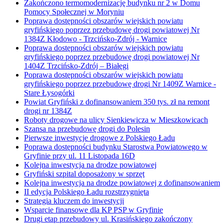
Zakończono termomodernizację budynku nr 2 w Domu
Pomocy Społecznej w Moryniu
Poprawa dostępności obszarów wiejskich powiatu
gryfińskiego poprzez przebudowę drogi powiatowej Nr
1384Z Kłodowo - Trzcińsko-Zdrój - Warnice
Poprawa dostępności obszarów wiejskich powiatu
gryfińskiego poprzez przebudowę drogi powiatowej Nr
1404Z Trzcińsko-Zdrój – Białęgi
Poprawa dostępności obszarów wiejskich powiatu
gryfińskiego poprzez przebudowę drogi Nr 1409Z Warnice -
Stare Łysogórki
Powiat Gryfiński z dofinansowaniem 350 tys. zł na remont
drogi nr 1384Z
Roboty drogowe na ulicy Sienkiewicza w Mieszkowicach
Szansa na przebudowę drogi do Polesin
Pierwsze inwestycje drogowe z Polskiego Ładu
Poprawa dostępności budynku Starostwa Powiatowego w
Gryfinie przy ul. 11 Listopada 16D
Kolejna inwestycja na drodze powiatowej
Gryfiński szpital doposażony w sprzęt
Kolejna inwestycja na drodze powiatowej z dofinansowaniem
II edycja Polskiego Ładu rozstrzygnięta
Strategia kluczem do inwestycji
Wsparcie finansowe dla KP PSP w Gryfinie
Drugi etap przebudowy ul. Krasińskiego zakończony