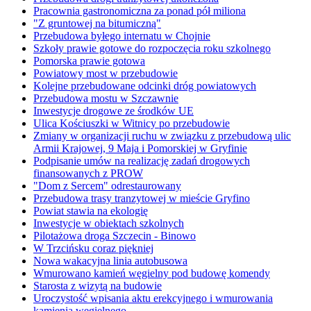
Pracownia gastronomiczna za ponad pół miliona
"Z gruntowej na bitumiczną"
Przebudowa byłego internatu w Chojnie
Szkoły prawie gotowe do rozpoczęcia roku szkolnego
Pomorska prawie gotowa
Powiatowy most w przebudowie
Kolejne przebudowane odcinki dróg powiatowych
Przebudowa mostu w Szczawnie
Inwestycje drogowe ze środków UE
Ulica Kościuszki w Witnicy po przebudowie
Zmiany w organizacji ruchu w związku z przebudową ulic
Armii Krajowej, 9 Maja i Pomorskiej w Gryfinie
Podpisanie umów na realizację zadań drogowych
finansowanych z PROW
"Dom z Sercem" odrestaurowany
Przebudowa trasy tranzytowej w mieście Gryfino
Powiat stawia na ekologię
Inwestycje w obiektach szkolnych
Pilotażowa droga Szczecin - Binowo
W Trzcińsku coraz piękniej
Nowa wakacyjna linia autobusowa
Wmurowano kamień węgielny pod budowę komendy
Starosta z wizytą na budowie
Uroczystość wpisania aktu erekcyjnego i wmurowania
kamienia węgielnego