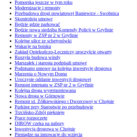
Pomorska jeszcze w tym roku
Modernizacje i remonty
Przebudowa drogi powiatowej Baniewice - Swobnica
Skontrolują umowę
Będzie gdzie parkować
Będzie nowa siedziba Komendy Policji w Gryfinie
Remonty w ZSP nr 2 w Gryfinie
Kolejne ulice ze schetynówki
Wakacje na boisku
Zakład Opiekuńczo-Leczniczy uroczyście otwarty
Ruszyła budowa windy
Marszałek i starosta podpisali umowę
Podpisano umowę na kolejną inwestycję drogową
Marzenia o Nowym Domu
Uroczyste oddanie inwestycji drogowej
Remont internatu w ZSP nr 2 w Gryfinie
Kolejna droga wyremontowana
Nowa droga w Górnowie
Remont ul. Żółkiewskiego i Dworcowej w Chojnie
Parking przy Starostwie po przebudowie
Trzcińsko-Zdrój pięknieje
Prace rozpoczęte
DIROW czeka na nabory
Inwestycja drogowa w Chojnie
Pieniądze na innowacje do wzięcia