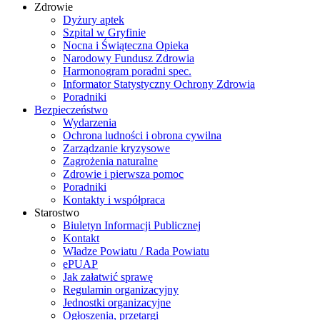
Zdrowie
Dyżury aptek
Szpital w Gryfinie
Nocna i Świąteczna Opieka
Narodowy Fundusz Zdrowia
Harmonogram poradni spec.
Informator Statystyczny Ochrony Zdrowia
Poradniki
Bezpieczeństwo
Wydarzenia
Ochrona ludności i obrona cywilna
Zarządzanie kryzysowe
Zagrożenia naturalne
Zdrowie i pierwsza pomoc
Poradniki
Kontakty i współpraca
Starostwo
Biuletyn Informacji Publicznej
Kontakt
Władze Powiatu / Rada Powiatu
ePUAP
Jak załatwić sprawę
Regulamin organizacyjny
Jednostki organizacyjne
Ogłoszenia, przetargi