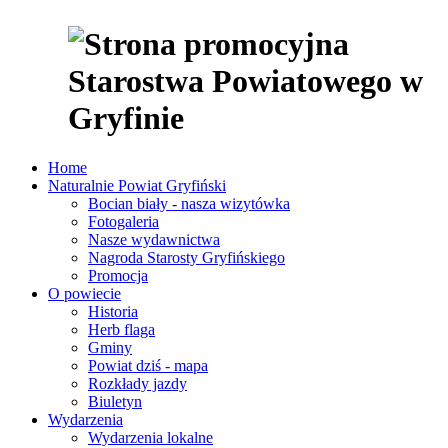
Home
Naturalnie Powiat Gryfiński
Bocian biały - nasza wizytówka
Fotogaleria
Nasze wydawnictwa
Nagroda Starosty Gryfińskiego
Promocja
O powiecie
Historia
Herb flaga
Gminy
Powiat dziś - mapa
Rozkłady jazdy
Biuletyn
Wydarzenia
Wydarzenia lokalne