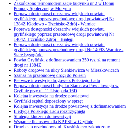
Zakończono termomodernizację budynku nr 2 w Domu
Pomocy Społecznej w Moryniu
Poprawa dostępności obszarów wiejskich powiatu
gryfińskiego poprzez przebudowę drogi powiatowej Nr
1384Z Kłodowo - Trzcińsko-Zdrój - Warnice
Poprawa dostępności obszarów wiejskich powiatu
gryfińskiego poprzez przebudowę drogi powiatowej Nr
1404Z Trzcińsko-Zdrój – Białęgi
Poprawa dostępności obszarów wiejskich powiatu
gryfińskiego poprzez przebudowę drogi Nr 1409Z Warnice -
Stare Łysogórki
Powiat Gryfiński z dofinansowaniem 350 tys. zł na remont
drogi nr 1384Z
Roboty drogowe na ulicy Sienkiewicza w Mieszkowicach
Szansa na przebudowę drogi do Polesin
Pierwsze inwestycje drogowe z Polskiego Ładu
Poprawa dostępności budynku Starostwa Powiatowego w
Gryfinie przy ul. 11 Listopada 16D
Kolejna inwestycja na drodze powiatowej
Gryfiński szpital doposażony w sprzęt
Kolejna inwestycja na drodze powiatowej z dofinansowaniem
II edycja Polskiego Ładu rozstrzygnięta
Strategia kluczem do inwestycji
Wsparcie finansowe dla KP PSP w Gryfinie
Drugi etap przebudowy ul. Krasińskiego zakończony