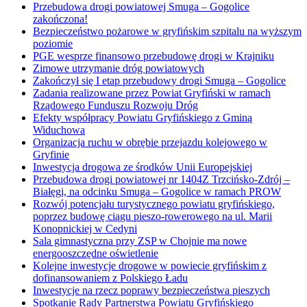
Przebudowa drogi powiatowej Smuga – Gogolice
zakończona!
Bezpieczeństwo pożarowe w gryfińskim szpitalu na wyższym
poziomie
PGE wesprze finansowo przebudowę drogi w Krajniku
Zimowe utrzymanie dróg powiatowych
Zakończył się I etap przebudowy drogi Smuga – Gogolice
Zadania realizowane przez Powiat Gryfiński w ramach
Rządowego Funduszu Rozwoju Dróg
Efekty współpracy Powiatu Gryfińskiego z Gminą
Widuchowa
Organizacja ruchu w obrębie przejazdu kolejowego w
Gryfinie
Inwestycja drogowa ze środków Unii Europejskiej
Przebudowa drogi powiatowej nr 1404Z Trzcińsko-Zdrój –
Białęgi, na odcinku Smuga – Gogolice w ramach PROW
Rozwój potencjału turystycznego powiatu gryfińskiego,
poprzez budowę ciągu pieszo-rowerowego na ul. Marii
Konopnickiej w Cedyni
Sala gimnastyczna przy ZSP w Chojnie ma nowe
energooszczędne oświetlenie
Kolejne inwestycje drogowe w powiecie gryfińskim z
dofinansowaniem z Polskiego Ładu
Inwestycje na rzecz poprawy bezpieczeństwa pieszych
Spotkanie Rady Partnerstwa Powiatu Gryfińskiego