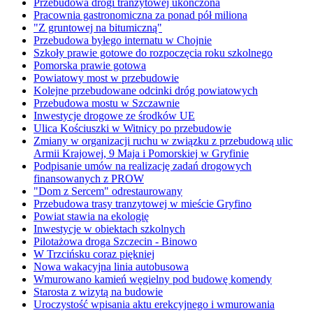
Przebudowa drogi tranzytowej ukończona
Pracownia gastronomiczna za ponad pół miliona
"Z gruntowej na bitumiczną"
Przebudowa byłego internatu w Chojnie
Szkoły prawie gotowe do rozpoczęcia roku szkolnego
Pomorska prawie gotowa
Powiatowy most w przebudowie
Kolejne przebudowane odcinki dróg powiatowych
Przebudowa mostu w Szczawnie
Inwestycje drogowe ze środków UE
Ulica Kościuszki w Witnicy po przebudowie
Zmiany w organizacji ruchu w związku z przebudową ulic
Armii Krajowej, 9 Maja i Pomorskiej w Gryfinie
Podpisanie umów na realizację zadań drogowych
finansowanych z PROW
"Dom z Sercem" odrestaurowany
Przebudowa trasy tranzytowej w mieście Gryfino
Powiat stawia na ekologię
Inwestycje w obiektach szkolnych
Pilotażowa droga Szczecin - Binowo
W Trzcińsku coraz piękniej
Nowa wakacyjna linia autobusowa
Wmurowano kamień węgielny pod budowę komendy
Starosta z wizytą na budowie
Uroczystość wpisania aktu erekcyjnego i wmurowania