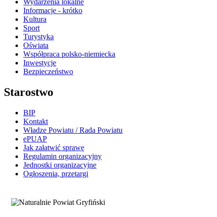
Wydarzenia lokalne
Informacje - krótko
Kultura
Sport
Turystyka
Oświata
Współpraca polsko-niemiecka
Inwestycje
Bezpieczeństwo
Starostwo
BIP
Kontakt
Władze Powiatu / Rada Powiatu
ePUAP
Jak załatwić sprawę
Regulamin organizacyjny
Jednostki organizacyjne
Ogłoszenia, przetargi