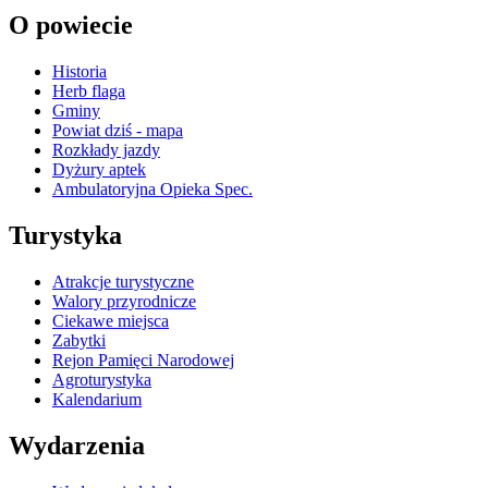
O powiecie
Historia
Herb flaga
Gminy
Powiat dziś - mapa
Rozkłady jazdy
Dyżury aptek
Ambulatoryjna Opieka Spec.
Turystyka
Atrakcje turystyczne
Walory przyrodnicze
Ciekawe miejsca
Zabytki
Rejon Pamięci Narodowej
Agroturystyka
Kalendarium
Wydarzenia