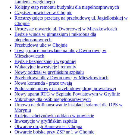
kamienia węgielnego
Kolejny etap remontu budynku dla niepełnosprawnych
Czystsze powietrze w Chojnie
Rozstrzygnięto przetarg na przebudowę ul. Jagiellońskiej w
Chojnie
Uroczyste otwarcie ul. Dworcowej w Mieszkowicach
Będzie winda w gimnazjum i mikrobus dla
niepełnosprawnych
Przebudowa ulic w Chojnie
Trwają prace budowlane na ulicy Dworcowej w
Mieszkowicach
Będzie bezpieczniej i wygodniej
Wakacyjne inwestycje i remonty
Nowy oddział w gryfińskim szpitalu
Przebudowa ulicy Dworcowej w Mieszkowicach
Nowa komenda - prace trwają
Podpisanie umowy na przebudowę drogi powiatowej
Nowy aparat RTG w Szpitalu Powiatowym w Gryfinie
Mikrobusy dla osób niepełnosprawnych
Umowa na dofinansowanie instalacji solarnej dla DPS w
Moryniu
Kolejna schetynówka oddana w powiecie
Inwestycje w gryfińskim szpitalu
Otwarcie drogi Baniewice - Chojna
Otwarcie boiska przy ZSP nr 1 w Chojnie