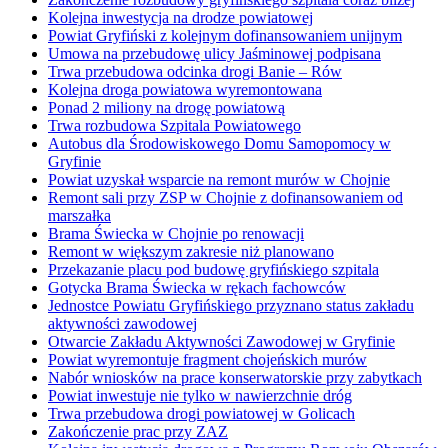
Kolejna inwestycja na drodze powiatowej
Powiat Gryfiński z kolejnym dofinansowaniem unijnym
Umowa na przebudowę ulicy Jaśminowej podpisana
Trwa przebudowa odcinka drogi Banie – Rów
Kolejna droga powiatowa wyremontowana
Ponad 2 miliony na drogę powiatową
Trwa rozbudowa Szpitala Powiatowego
Autobus dla Środowiskowego Domu Samopomocy w
Gryfinie
Powiat uzyskał wsparcie na remont murów w Chojnie
Remont sali przy ZSP w Chojnie z dofinansowaniem od
marszałka
Brama Świecka w Chojnie po renowacji
Remont w większym zakresie niż planowano
Przekazanie placu pod budowę gryfińskiego szpitala
Gotycka Brama Świecka w rękach fachowców
Jednostce Powiatu Gryfińskiego przyznano status zakładu
aktywności zawodowej
Otwarcie Zakładu Aktywności Zawodowej w Gryfinie
Powiat wyremontuje fragment chojeńskich murów
Nabór wniosków na prace konserwatorskie przy zabytkach
Powiat inwestuje nie tylko w nawierzchnie dróg
Trwa przebudowa drogi powiatowej w Golicach
Zakończenie prac przy ZAZ