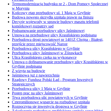
Termomodernizacja budynku nr 2 - Dom Pomocy Społecznej
w Moryniu
Końcowy etap przebudowy ul. 1 Maja w Gryfinie
Budowa nowego skrzydła szpitala prawie na finiszu
Decyzję wojewody w sprawie budowy masztu telefonii
komórkowej rozpatrzy sąd
Podsumowanie przebudowy ulicy Jaśminowej
Umowa na przebudowę ulicy Krasińskiego podpisana
Przebudowa drogi powiatowej nr 1401Z Chojna - Białęgi,
przejście przez miejscowość Narost
Przebudowa ulicy Krasińskiego w Gryfinie
Przebudowa ulicy Jaśminowej w Żórawkach
Ulica Krasińskiego czeka na wykonawcę
Umowa o dofinansowanie przebudowy ulicy Krasińskiego w
Gryfinie podpisana
Z wizytą na budowie
Jaśminowa już z nawierzchnią
Rządowy Fundusz Polski Ład - Program Inwestycji
Strategicznych
Przebudowa ulicy 1 Maja w Gryfinie
Postęp prac na ulicy Jaśminowej
Trwa przebudowa ulic powiatowych w Gryfinie
Czteromilionowe wsparcie na rozbudowę szpitala
Rozpoczyna się inwestycja drogowa w Gryfinie
Zakończenie rozbudowy gryfińskiego szpitala coraz bliżej