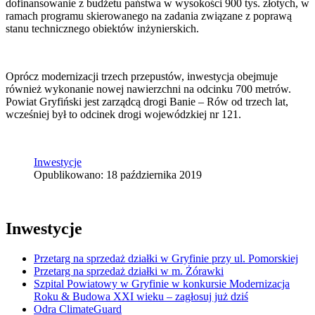
dofinansowanie z budżetu państwa w wysokości 900 tys. złotych, w
ramach programu skierowanego na zadania związane z poprawą
stanu technicznego obiektów inżynierskich.
Oprócz modernizacji trzech przepustów, inwestycja obejmuje
również wykonanie nowej nawierzchni na odcinku 700 metrów.
Powiat Gryfiński jest zarządcą drogi Banie – Rów od trzech lat,
wcześniej był to odcinek drogi wojewódzkiej nr 121.
Inwestycje
Opublikowano: 18 października 2019
Inwestycje
Przetarg na sprzedaż działki w Gryfinie przy ul. Pomorskiej
Przetarg na sprzedaż działki w m. Żórawki
Szpital Powiatowy w Gryfinie w konkursie Modernizacja
Roku & Budowa XXI wieku – zagłosuj już dziś
Odra ClimateGuard