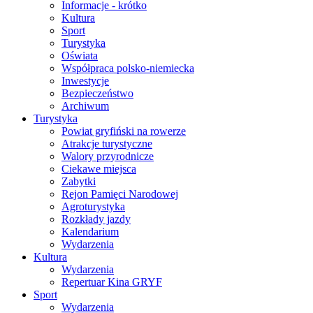
Informacje - krótko
Kultura
Sport
Turystyka
Oświata
Współpraca polsko-niemiecka
Inwestycje
Bezpieczeństwo
Archiwum
Turystyka
Powiat gryfiński na rowerze
Atrakcje turystyczne
Walory przyrodnicze
Ciekawe miejsca
Zabytki
Rejon Pamięci Narodowej
Agroturystyka
Rozkłady jazdy
Kalendarium
Wydarzenia
Kultura
Wydarzenia
Repertuar Kina GRYF
Sport
Wydarzenia