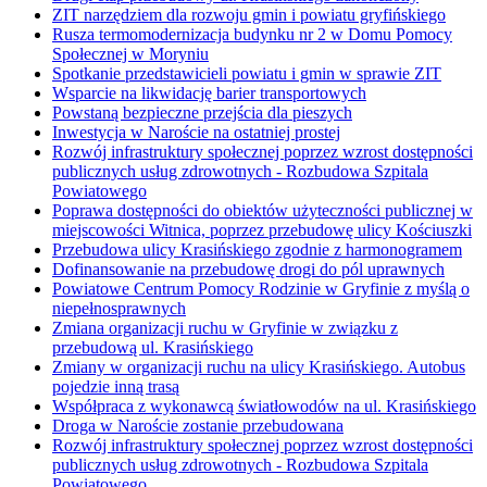
ZIT narzędziem dla rozwoju gmin i powiatu gryfińskiego
Rusza termomodernizacja budynku nr 2 w Domu Pomocy
Społecznej w Moryniu
Spotkanie przedstawicieli powiatu i gmin w sprawie ZIT
Wsparcie na likwidację barier transportowych
Powstaną bezpieczne przejścia dla pieszych
Inwestycja w Naroście na ostatniej prostej
Rozwój infrastruktury społecznej poprzez wzrost dostępności
publicznych usług zdrowotnych - Rozbudowa Szpitala
Powiatowego
Poprawa dostępności do obiektów użyteczności publicznej w
miejscowości Witnica, poprzez przebudowę ulicy Kościuszki
Przebudowa ulicy Krasińskiego zgodnie z harmonogramem
Dofinansowanie na przebudowę drogi do pól uprawnych
Powiatowe Centrum Pomocy Rodzinie w Gryfinie z myślą o
niepełnosprawnych
Zmiana organizacji ruchu w Gryfinie w związku z
przebudową ul. Krasińskiego
Zmiany w organizacji ruchu na ulicy Krasińskiego. Autobus
pojedzie inną trasą
Współpraca z wykonawcą światłowodów na ul. Krasińskiego
Droga w Naroście zostanie przebudowana
Rozwój infrastruktury społecznej poprzez wzrost dostępności
publicznych usług zdrowotnych - Rozbudowa Szpitala
Powiatowego