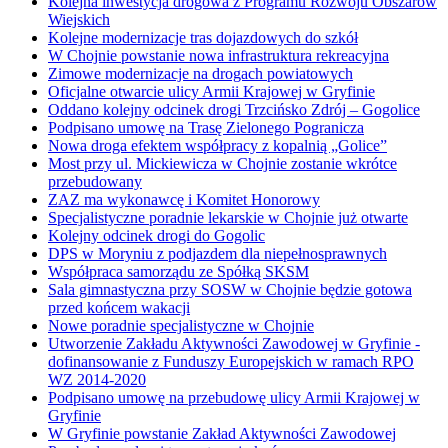
Kolejna inwestycja drogowa z Programu Rozwoju Obszarów
Wiejskich
Kolejne modernizacje tras dojazdowych do szkół
W Chojnie powstanie nowa infrastruktura rekreacyjna
Zimowe modernizacje na drogach powiatowych
Oficjalne otwarcie ulicy Armii Krajowej w Gryfinie
Oddano kolejny odcinek drogi Trzcińsko Zdrój – Gogolice
Podpisano umowę na Trasę Zielonego Pogranicza
Nowa droga efektem współpracy z kopalnią „Golice”
Most przy ul. Mickiewicza w Chojnie zostanie wkrótce
przebudowany
ZAZ ma wykonawcę i Komitet Honorowy
Specjalistyczne poradnie lekarskie w Chojnie już otwarte
Kolejny odcinek drogi do Gogolic
DPS w Moryniu z podjazdem dla niepełnosprawnych
Współpraca samorządu ze Spółką SKSM
Sala gimnastyczna przy SOSW w Chojnie będzie gotowa
przed końcem wakacji
Nowe poradnie specjalistyczne w Chojnie
Utworzenie Zakładu Aktywności Zawodowej w Gryfinie -
dofinansowanie z Funduszy Europejskich w ramach RPO
WZ 2014-2020
Podpisano umowę na przebudowę ulicy Armii Krajowej w
Gryfinie
W Gryfinie powstanie Zakład Aktywności Zawodowej