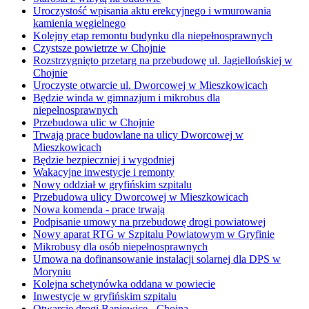
Uroczystość wpisania aktu erekcyjnego i wmurowania
kamienia węgielnego
Kolejny etap remontu budynku dla niepełnosprawnych
Czystsze powietrze w Chojnie
Rozstrzygnięto przetarg na przebudowę ul. Jagiellońskiej w
Chojnie
Uroczyste otwarcie ul. Dworcowej w Mieszkowicach
Będzie winda w gimnazjum i mikrobus dla
niepełnosprawnych
Przebudowa ulic w Chojnie
Trwają prace budowlane na ulicy Dworcowej w
Mieszkowicach
Będzie bezpieczniej i wygodniej
Wakacyjne inwestycje i remonty
Nowy oddział w gryfińskim szpitalu
Przebudowa ulicy Dworcowej w Mieszkowicach
Nowa komenda - prace trwają
Podpisanie umowy na przebudowę drogi powiatowej
Nowy aparat RTG w Szpitalu Powiatowym w Gryfinie
Mikrobusy dla osób niepełnosprawnych
Umowa na dofinansowanie instalacji solarnej dla DPS w
Moryniu
Kolejna schetynówka oddana w powiecie
Inwestycje w gryfińskim szpitalu
Otwarcie drogi Baniewice - Chojna