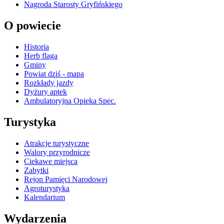
Nagroda Starosty Gryfińskiego
O powiecie
Historia
Herb flaga
Gminy
Powiat dziś - mapa
Rozkłady jazdy
Dyżury aptek
Ambulatoryjna Opieka Spec.
Turystyka
Atrakcje turystyczne
Walory przyrodnicze
Ciekawe miejsca
Zabytki
Rejon Pamięci Narodowej
Agroturystyka
Kalendarium
Wydarzenia