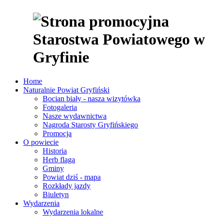
Home
Naturalnie Powiat Gryfiński
Bocian biały - nasza wizytówka
Fotogaleria
Nasze wydawnictwa
Nagroda Starosty Gryfińskiego
Promocja
O powiecie
Historia
Herb flaga
Gminy
Powiat dziś - mapa
Rozkłady jazdy
Biuletyn
Wydarzenia
Wydarzenia lokalne