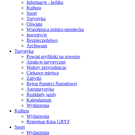
Informacje - krótko
Kultura
Sport
Turystyka
Oświata
Współpraca polsko-niemiecka
Inwestycje
Bezpieczeństwo
Archiwum
Turystyka
Powiat gryfiński na rowerze
Atrakcje turystyczne
Walory przyrodnicze
Ciekawe miejsca
Zabytki
Rejon Pamięci Narodowej
Agroturystyka
Rozkłady jazdy
Kalendarium
Wydarzenia
Kultura
Wydarzenia
Repertuar Kina GRYF
Sport
Wydarzenia