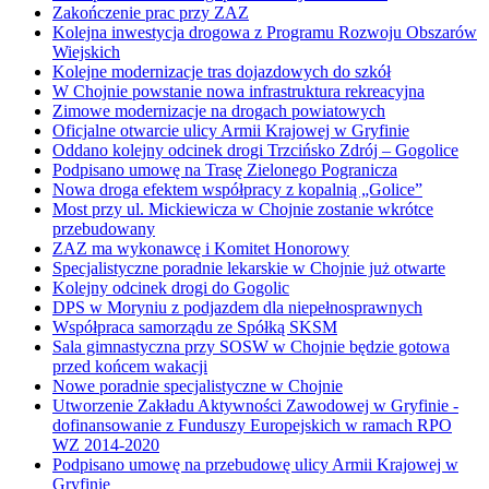
Zakończenie prac przy ZAZ
Kolejna inwestycja drogowa z Programu Rozwoju Obszarów
Wiejskich
Kolejne modernizacje tras dojazdowych do szkół
W Chojnie powstanie nowa infrastruktura rekreacyjna
Zimowe modernizacje na drogach powiatowych
Oficjalne otwarcie ulicy Armii Krajowej w Gryfinie
Oddano kolejny odcinek drogi Trzcińsko Zdrój – Gogolice
Podpisano umowę na Trasę Zielonego Pogranicza
Nowa droga efektem współpracy z kopalnią „Golice”
Most przy ul. Mickiewicza w Chojnie zostanie wkrótce
przebudowany
ZAZ ma wykonawcę i Komitet Honorowy
Specjalistyczne poradnie lekarskie w Chojnie już otwarte
Kolejny odcinek drogi do Gogolic
DPS w Moryniu z podjazdem dla niepełnosprawnych
Współpraca samorządu ze Spółką SKSM
Sala gimnastyczna przy SOSW w Chojnie będzie gotowa
przed końcem wakacji
Nowe poradnie specjalistyczne w Chojnie
Utworzenie Zakładu Aktywności Zawodowej w Gryfinie -
dofinansowanie z Funduszy Europejskich w ramach RPO
WZ 2014-2020
Podpisano umowę na przebudowę ulicy Armii Krajowej w
Gryfinie