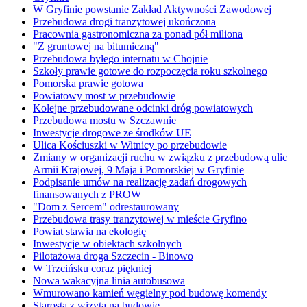
W Gryfinie powstanie Zakład Aktywności Zawodowej
Przebudowa drogi tranzytowej ukończona
Pracownia gastronomiczna za ponad pół miliona
"Z gruntowej na bitumiczną"
Przebudowa byłego internatu w Chojnie
Szkoły prawie gotowe do rozpoczęcia roku szkolnego
Pomorska prawie gotowa
Powiatowy most w przebudowie
Kolejne przebudowane odcinki dróg powiatowych
Przebudowa mostu w Szczawnie
Inwestycje drogowe ze środków UE
Ulica Kościuszki w Witnicy po przebudowie
Zmiany w organizacji ruchu w związku z przebudową ulic
Armii Krajowej, 9 Maja i Pomorskiej w Gryfinie
Podpisanie umów na realizację zadań drogowych
finansowanych z PROW
"Dom z Sercem" odrestaurowany
Przebudowa trasy tranzytowej w mieście Gryfino
Powiat stawia na ekologię
Inwestycje w obiektach szkolnych
Pilotażowa droga Szczecin - Binowo
W Trzcińsku coraz piękniej
Nowa wakacyjna linia autobusowa
Wmurowano kamień węgielny pod budowę komendy
Starosta z wizytą na budowie