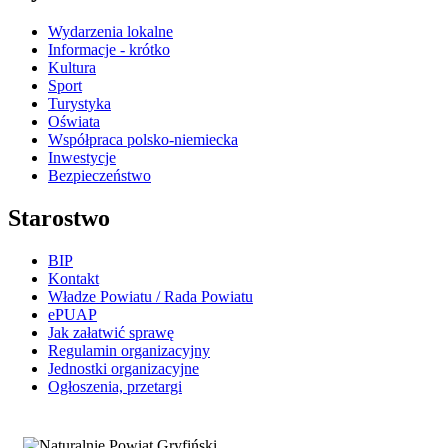
Wydarzenia lokalne
Informacje - krótko
Kultura
Sport
Turystyka
Oświata
Współpraca polsko-niemiecka
Inwestycje
Bezpieczeństwo
Starostwo
BIP
Kontakt
Władze Powiatu / Rada Powiatu
ePUAP
Jak załatwić sprawę
Regulamin organizacyjny
Jednostki organizacyjne
Ogłoszenia, przetargi