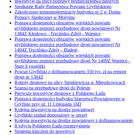
Inwestycje na rzecz poprawy bezpieczeństwa pieszych
Spotkanie Rady Partnerstwa Powiatu Gryfińskiego
Zakończono termomodernizację budynku nr 2 w Domu
Pomocy Społecznej w Moryniu
Poprawa dostępności obszarów wiejskich powiatu
gryfińskiego poprzez przebudowę drogi powiatowej Nr
1384Z Kłodowo - Trzcińsko-Zdrój - Warnice
Poprawa dostępności obszarów wiejskich powiatu
gryfińskiego poprzez przebudowę drogi powiatowej Nr
1404Z Trzcińsko-Zdrój – Białęgi
Poprawa dostępności obszarów wiejskich powiatu
gryfińskiego poprzez przebudowę drogi Nr 1409Z Warnice -
Stare Łysogórki
Powiat Gryfiński z dofinansowaniem 350 tys. zł na remont
drogi nr 1384Z
Roboty drogowe na ulicy Sienkiewicza w Mieszkowicach
Szansa na przebudowę drogi do Polesin
Pierwsze inwestycje drogowe z Polskiego Ładu
Poprawa dostępności budynku Starostwa Powiatowego w
Gryfinie przy ul. 11 Listopada 16D
Kolejna inwestycja na drodze powiatowej
Gryfiński szpital doposażony w sprzęt
Kolejna inwestycja na drodze powiatowej z dofinansowaniem
II edycja Polskiego Ładu rozstrzygnięta
Strategia kluczem do inwestycji