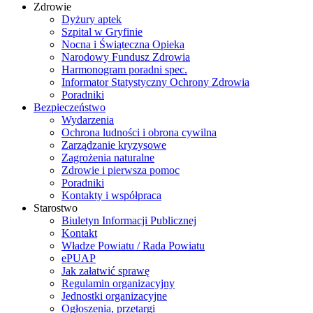
Zdrowie
Dyżury aptek
Szpital w Gryfinie
Nocna i Świąteczna Opieka
Narodowy Fundusz Zdrowia
Harmonogram poradni spec.
Informator Statystyczny Ochrony Zdrowia
Poradniki
Bezpieczeństwo
Wydarzenia
Ochrona ludności i obrona cywilna
Zarządzanie kryzysowe
Zagrożenia naturalne
Zdrowie i pierwsza pomoc
Poradniki
Kontakty i współpraca
Starostwo
Biuletyn Informacji Publicznej
Kontakt
Władze Powiatu / Rada Powiatu
ePUAP
Jak załatwić sprawę
Regulamin organizacyjny
Jednostki organizacyjne
Ogłoszenia, przetargi