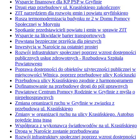
Wsparcie finansowe dla KP PSP w Gryfinie
Drugi etap przebudowy ul. Krasińskiego zakończony
ZIT narzędziem dla rozwoju gmin i powiatu gryfińskiego
Rusza termomodernizacja budynku nr 2 w Domu Pomocy
Społecznej w Moryniu
Spotkanie przedstawicieli powiatu i gmin w sprawie ZIT
Wsparcie na likwidację barier transportowych
Powstaną bezpieczne przejścia dla pieszych
Inwestycja w Naroście na ostatniej prostej
Rozwój infrastruktury społecznej poprzez wzrost dostępności
publicznych usług zdrowotnych - Rozbudowa Szpitala
Powiatowego
Poprawa dostępności do obiektów użyteczności publicznej w
miejscowości Witnica, poprzez przebudowę ulicy Kościuszki
Przebudowa ulicy Krasińskiego zgodnie z harmonogramem
Dofinansowanie na przebudowę drogi do pól uprawnych
Powiatowe Centrum Pomocy Rodzinie w Gryfinie z myślą o
niepełnosprawnych
Zmiana organizacji ruchu w Gryfinie w związku z
przebudową ul. Krasińskiego
Zmiany w organizacji ruchu na ulicy Krasińskiego. Autobus
pojedzie inną trasą
Współpraca z wykonawcą światłowodów na ul. Krasińskiego
Droga w Naroście zostanie przebudowana
Rozwój infrastruktury społecznej poprzez wzrost dostępności