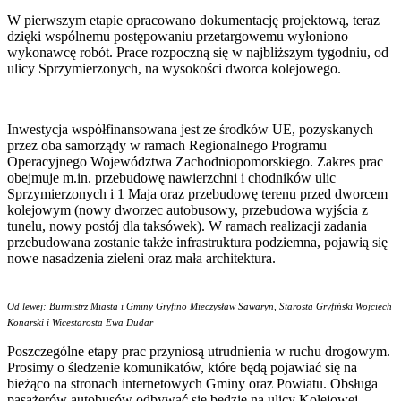
W pierwszym etapie opracowano dokumentację projektową, teraz
dzięki wspólnemu postępowaniu przetargowemu wyłoniono
wykonawcę robót. Prace rozpoczną się w najbliższym tygodniu, od
ulicy Sprzymierzonych, na wysokości dworca kolejowego.
Inwestycja współfinansowana jest ze środków UE, pozyskanych
przez oba samorządy w ramach Regionalnego Programu
Operacyjnego Województwa Zachodniopomorskiego. Zakres prac
obejmuje m.in. przebudowę nawierzchni i chodników ulic
Sprzymierzonych i 1 Maja oraz przebudowę terenu przed dworcem
kolejowym (nowy dworzec autobusowy, przebudowa wyjścia z
tunelu, nowy postój dla taksówek). W ramach realizacji zadania
przebudowana zostanie także infrastruktura podziemna, pojawią się
nowe nasadzenia zieleni oraz mała architektura.
Od lewej: Burmistrz Miasta i Gminy Gryfino Mieczysław Sawaryn, Starosta Gryfiński Wojciech
Konarski i Wicestarosta Ewa Dudar
Poszczególne etapy prac przyniosą utrudnienia w ruchu drogowym.
Prosimy o śledzenie komunikatów, które będą pojawiać się na
bieżąco na stronach internetowych Gminy oraz Powiatu. Obsługa
pasażerów autobusów odbywać się będzie na ulicy Kolejowej.