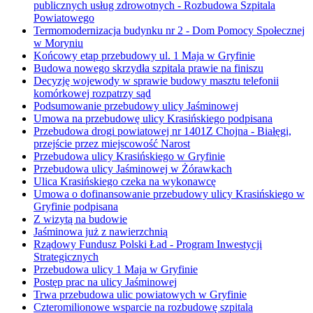
publicznych usług zdrowotnych - Rozbudowa Szpitala
Powiatowego
Termomodernizacja budynku nr 2 - Dom Pomocy Społecznej
w Moryniu
Końcowy etap przebudowy ul. 1 Maja w Gryfinie
Budowa nowego skrzydła szpitala prawie na finiszu
Decyzję wojewody w sprawie budowy masztu telefonii
komórkowej rozpatrzy sąd
Podsumowanie przebudowy ulicy Jaśminowej
Umowa na przebudowę ulicy Krasińskiego podpisana
Przebudowa drogi powiatowej nr 1401Z Chojna - Białęgi,
przejście przez miejscowość Narost
Przebudowa ulicy Krasińskiego w Gryfinie
Przebudowa ulicy Jaśminowej w Żórawkach
Ulica Krasińskiego czeka na wykonawcę
Umowa o dofinansowanie przebudowy ulicy Krasińskiego w
Gryfinie podpisana
Z wizytą na budowie
Jaśminowa już z nawierzchnią
Rządowy Fundusz Polski Ład - Program Inwestycji
Strategicznych
Przebudowa ulicy 1 Maja w Gryfinie
Postęp prac na ulicy Jaśminowej
Trwa przebudowa ulic powiatowych w Gryfinie
Czteromilionowe wsparcie na rozbudowę szpitala