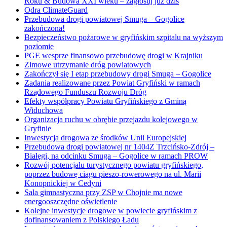
Roku & Budowa XXI wieku – zagłosuj już dziś
Odra ClimateGuard
Przebudowa drogi powiatowej Smuga – Gogolice
zakończona!
Bezpieczeństwo pożarowe w gryfińskim szpitalu na wyższym
poziomie
PGE wesprze finansowo przebudowę drogi w Krajniku
Zimowe utrzymanie dróg powiatowych
Zakończył się I etap przebudowy drogi Smuga – Gogolice
Zadania realizowane przez Powiat Gryfiński w ramach
Rządowego Funduszu Rozwoju Dróg
Efekty współpracy Powiatu Gryfińskiego z Gminą
Widuchowa
Organizacja ruchu w obrębie przejazdu kolejowego w
Gryfinie
Inwestycja drogowa ze środków Unii Europejskiej
Przebudowa drogi powiatowej nr 1404Z Trzcińsko-Zdrój –
Białęgi, na odcinku Smuga – Gogolice w ramach PROW
Rozwój potencjału turystycznego powiatu gryfińskiego,
poprzez budowę ciągu pieszo-rowerowego na ul. Marii
Konopnickiej w Cedyni
Sala gimnastyczna przy ZSP w Chojnie ma nowe
energooszczędne oświetlenie
Kolejne inwestycje drogowe w powiecie gryfińskim z
dofinansowaniem z Polskiego Ładu