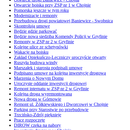
Otwarcie boiska przy ZSP nr 1 w Chojnie
Pomorska jeszcze w tym roku
Modernizacje i remonty
Przebudowa drogi powiatowej Baniewice - Swobnica
Skontrolują umowę
Będzie gdzie parkować
Będzie nowa siedziba Komendy Policji w Gryfinie
Remonty w ZSP nr 2 w Gryfinie
Kolejne ulice ze schetynówki
Wakacje na boisku
Zakład Opiekuńczo-Leczniczy uroczyście otwarty
Ruszyła budowa windy
Marszałek i starosta podpisali umowę
Podpisano umowę na kolejną inwestycję drogową
Marzenia o Nowym Domu
Uroczyste oddanie inwestycji drogowej
Remont internatu w ZSP nr 2 w Gryfinie
Kolejna droga wyremontowana
Nowa droga w Górnowie
Remont ul. Żółkiewskiego i Dworcowej w Chojnie
Parking przy Starostwie po przebudowie
Trzcińsko-Zdrój pięknieje
Prace rozpoczęte
DIROW czeka na nabory