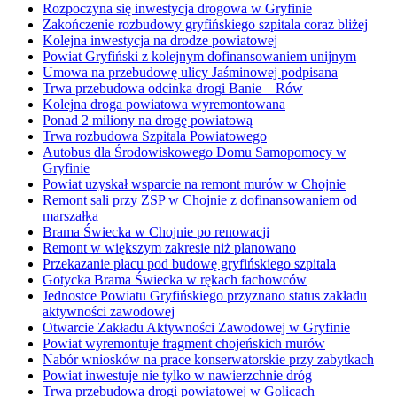
Rozpoczyna się inwestycja drogowa w Gryfinie
Zakończenie rozbudowy gryfińskiego szpitala coraz bliżej
Kolejna inwestycja na drodze powiatowej
Powiat Gryfiński z kolejnym dofinansowaniem unijnym
Umowa na przebudowę ulicy Jaśminowej podpisana
Trwa przebudowa odcinka drogi Banie – Rów
Kolejna droga powiatowa wyremontowana
Ponad 2 miliony na drogę powiatową
Trwa rozbudowa Szpitala Powiatowego
Autobus dla Środowiskowego Domu Samopomocy w
Gryfinie
Powiat uzyskał wsparcie na remont murów w Chojnie
Remont sali przy ZSP w Chojnie z dofinansowaniem od
marszałka
Brama Świecka w Chojnie po renowacji
Remont w większym zakresie niż planowano
Przekazanie placu pod budowę gryfińskiego szpitala
Gotycka Brama Świecka w rękach fachowców
Jednostce Powiatu Gryfińskiego przyznano status zakładu
aktywności zawodowej
Otwarcie Zakładu Aktywności Zawodowej w Gryfinie
Powiat wyremontuje fragment chojeńskich murów
Nabór wniosków na prace konserwatorskie przy zabytkach
Powiat inwestuje nie tylko w nawierzchnie dróg
Trwa przebudowa drogi powiatowej w Golicach