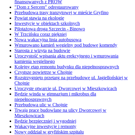
finansowanych z PROW
"Dom z Sercem" odrestaurowany
Przebudowa trasy tranzytowej w mieście Gryfino
Powiat stawia na ekologię
Inwestycje w obiektach szkolnych
Pilotażowa droga Szczecin - Binowo
W Trzcińsku coraz piękniej
Nowa wakacyjna linia autobusowa
Wmurowano kamień węgielny pod budowę komendy
Starosta z wizytą na budowie
Uroczystość wpisania aktu erekcyjnego i wmurowania
kamienia węgielnego
Kolejny etap remontu budynku dla niepełnosprawnych
Czystsze powietrze w Chojnie
Rozstrzygnięto przetarg na przebudowę ul. Jagiellońskiej w
Chojnie
Uroczyste otwarcie ul. Dworcowej w Mieszkowicach
Będzie winda w gimnazjum i mikrobus dla
niepełnosprawnych
Przebudowa ulic w Chojnie
Trwają prace budowlane na ulicy Dworcowej w
Mieszkowicach
Będzie bezpieczniej i wygodniej
Wakacyjne inwestycje i remonty
Nowy oddział w gryfińskim szpitalu