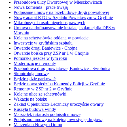
Przebudowa ulicy Dworcowej w Mieszkowicach
Nowa komenda - prace trwają
Podpisanie umowy na przebudowę drogi powiatowej
Nowy aparat RTG w Szpitalu Powiatowym w Gryfinie
Mikrobusy dla osób niepełnosprawnych
Umowa na dofinansowanie instalacji solarnej dla DPS w
Moryniu
Kolejna schetynówka oddana w powiecie
Inwestycje w gryfińskim szpitalu
Otwarcie drogi Baniewice - Chojna
Otwarcie boiska przy ZSP nr 1 w Chojnie
Pomorska jeszcze w tym roku
Modernizacje i remonty
Przebudowa drogi powiatowej Baniewice - Swobnica
Skontrolują umowę
Będzie gdzie parkować
Będzie nowa siedziba Komendy Policji w Gryfinie
Remonty w ZSP nr 2 w Gryfinie
Kolejne ulice ze schetynówki
Wakacje na boisku
Zakład Opiekuńczo-Leczniczy uroczyście otwarty
Ruszyła budowa windy
Marszałek i starosta podpisali umowę
Podpisano umowę na kolejną inwestycję drogową
Marzenia o Nowym Domu