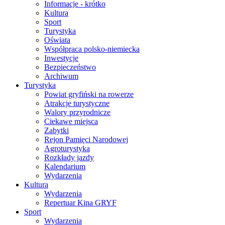
Informacje - krótko
Kultura
Sport
Turystyka
Oświata
Współpraca polsko-niemiecka
Inwestycje
Bezpieczeństwo
Archiwum
Turystyka
Powiat gryfiński na rowerze
Atrakcje turystyczne
Walory przyrodnicze
Ciekawe miejsca
Zabytki
Rejon Pamięci Narodowej
Agroturystyka
Rozkłady jazdy
Kalendarium
Wydarzenia
Kultura
Wydarzenia
Repertuar Kina GRYF
Sport
Wydarzenia