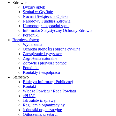
Zdrowie
Dyżury aptek
Szpital w Gryfinie
Nocna i Świąteczna Opieka
Narodowy Fundusz Zdrowia
Harmonogram poradni spec.
Informator Statystyczny Ochrony Zdrowia
Poradniki
Bezpieczeństwo
Wydarzenia
Ochrona ludności i obrona cywilna
Zarządzanie kryzysowe
Zagrożenia naturalne
Zdrowie i pierwsza pomoc
Poradniki
Kontakty i współpraca
Starostwo
Biuletyn Informacji Publicznej
Kontakt
Władze Powiatu / Rada Powiatu
ePUAP
Jak załatwić sprawę
Regulamin organizacyjny
Jednostki organizacyjne
Ogłoszenia, przetargi