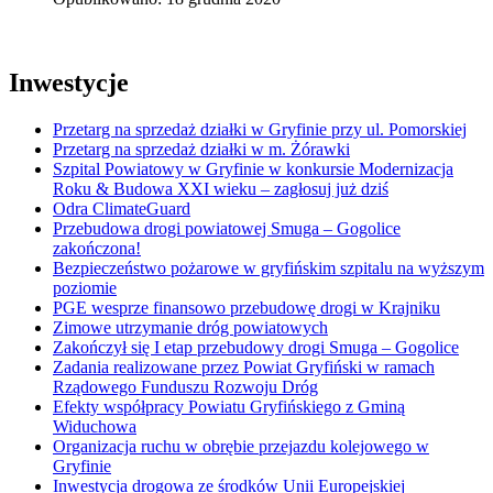
Inwestycje
Przetarg na sprzedaż działki w Gryfinie przy ul. Pomorskiej
Przetarg na sprzedaż działki w m. Żórawki
Szpital Powiatowy w Gryfinie w konkursie Modernizacja
Roku & Budowa XXI wieku – zagłosuj już dziś
Odra ClimateGuard
Przebudowa drogi powiatowej Smuga – Gogolice
zakończona!
Bezpieczeństwo pożarowe w gryfińskim szpitalu na wyższym
poziomie
PGE wesprze finansowo przebudowę drogi w Krajniku
Zimowe utrzymanie dróg powiatowych
Zakończył się I etap przebudowy drogi Smuga – Gogolice
Zadania realizowane przez Powiat Gryfiński w ramach
Rządowego Funduszu Rozwoju Dróg
Efekty współpracy Powiatu Gryfińskiego z Gminą
Widuchowa
Organizacja ruchu w obrębie przejazdu kolejowego w
Gryfinie
Inwestycja drogowa ze środków Unii Europejskiej