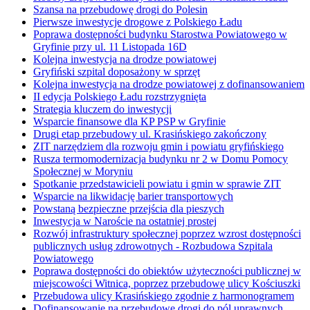
Szansa na przebudowę drogi do Polesin
Pierwsze inwestycje drogowe z Polskiego Ładu
Poprawa dostępności budynku Starostwa Powiatowego w
Gryfinie przy ul. 11 Listopada 16D
Kolejna inwestycja na drodze powiatowej
Gryfiński szpital doposażony w sprzęt
Kolejna inwestycja na drodze powiatowej z dofinansowaniem
II edycja Polskiego Ładu rozstrzygnięta
Strategia kluczem do inwestycji
Wsparcie finansowe dla KP PSP w Gryfinie
Drugi etap przebudowy ul. Krasińskiego zakończony
ZIT narzędziem dla rozwoju gmin i powiatu gryfińskiego
Rusza termomodernizacja budynku nr 2 w Domu Pomocy
Społecznej w Moryniu
Spotkanie przedstawicieli powiatu i gmin w sprawie ZIT
Wsparcie na likwidację barier transportowych
Powstaną bezpieczne przejścia dla pieszych
Inwestycja w Naroście na ostatniej prostej
Rozwój infrastruktury społecznej poprzez wzrost dostępności
publicznych usług zdrowotnych - Rozbudowa Szpitala
Powiatowego
Poprawa dostępności do obiektów użyteczności publicznej w
miejscowości Witnica, poprzez przebudowę ulicy Kościuszki
Przebudowa ulicy Krasińskiego zgodnie z harmonogramem
Dofinansowanie na przebudowę drogi do pól uprawnych