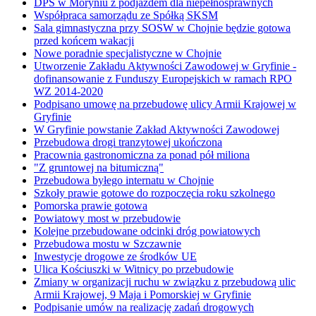
DPS w Moryniu z podjazdem dla niepełnosprawnych
Współpraca samorządu ze Spółką SKSM
Sala gimnastyczna przy SOSW w Chojnie będzie gotowa
przed końcem wakacji
Nowe poradnie specjalistyczne w Chojnie
Utworzenie Zakładu Aktywności Zawodowej w Gryfinie -
dofinansowanie z Funduszy Europejskich w ramach RPO
WZ 2014-2020
Podpisano umowę na przebudowę ulicy Armii Krajowej w
Gryfinie
W Gryfinie powstanie Zakład Aktywności Zawodowej
Przebudowa drogi tranzytowej ukończona
Pracownia gastronomiczna za ponad pół miliona
"Z gruntowej na bitumiczną"
Przebudowa byłego internatu w Chojnie
Szkoły prawie gotowe do rozpoczęcia roku szkolnego
Pomorska prawie gotowa
Powiatowy most w przebudowie
Kolejne przebudowane odcinki dróg powiatowych
Przebudowa mostu w Szczawnie
Inwestycje drogowe ze środków UE
Ulica Kościuszki w Witnicy po przebudowie
Zmiany w organizacji ruchu w związku z przebudową ulic
Armii Krajowej, 9 Maja i Pomorskiej w Gryfinie
Podpisanie umów na realizację zadań drogowych