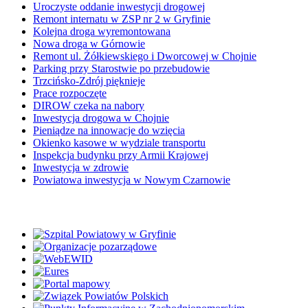
Uroczyste oddanie inwestycji drogowej
Remont internatu w ZSP nr 2 w Gryfinie
Kolejna droga wyremontowana
Nowa droga w Górnowie
Remont ul. Żółkiewskiego i Dworcowej w Chojnie
Parking przy Starostwie po przebudowie
Trzcińsko-Zdrój pięknieje
Prace rozpoczęte
DIROW czeka na nabory
Inwestycja drogowa w Chojnie
Pieniądze na innowacje do wzięcia
Okienko kasowe w wydziale transportu
Inspekcja budynku przy Armii Krajowej
Inwestycja w zdrowie
Powiatowa inwestycja w Nowym Czarnowie