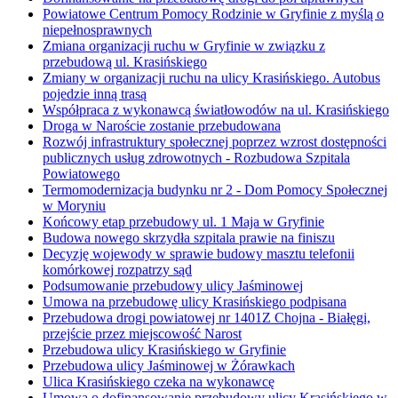
Powiatowe Centrum Pomocy Rodzinie w Gryfinie z myślą o
niepełnosprawnych
Zmiana organizacji ruchu w Gryfinie w związku z
przebudową ul. Krasińskiego
Zmiany w organizacji ruchu na ulicy Krasińskiego. Autobus
pojedzie inną trasą
Współpraca z wykonawcą światłowodów na ul. Krasińskiego
Droga w Naroście zostanie przebudowana
Rozwój infrastruktury społecznej poprzez wzrost dostępności
publicznych usług zdrowotnych - Rozbudowa Szpitala
Powiatowego
Termomodernizacja budynku nr 2 - Dom Pomocy Społecznej
w Moryniu
Końcowy etap przebudowy ul. 1 Maja w Gryfinie
Budowa nowego skrzydła szpitala prawie na finiszu
Decyzję wojewody w sprawie budowy masztu telefonii
komórkowej rozpatrzy sąd
Podsumowanie przebudowy ulicy Jaśminowej
Umowa na przebudowę ulicy Krasińskiego podpisana
Przebudowa drogi powiatowej nr 1401Z Chojna - Białęgi,
przejście przez miejscowość Narost
Przebudowa ulicy Krasińskiego w Gryfinie
Przebudowa ulicy Jaśminowej w Żórawkach
Ulica Krasińskiego czeka na wykonawcę
Umowa o dofinansowanie przebudowy ulicy Krasińskiego w