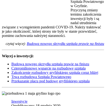
Szpitala Powiatowego
w Gryfinie.
Przyczyną zmiany
terminu zakończenia
inwestycji były i są
nadal utrudnienia
związane z wystąpieniem pandemii COVID-19. Należy traktować
je jako okoliczność, której strony nie były w stanie przewidzieć,
pomimo zachowania należytej staranności.
czytaj więcej:
Budowa nowego skrzydła szpitala prawie na finiszu
Więcej o inwestycji:
Budowa nowego skrzydła szpitala prawie na finiszu
Czteromilionowe wsparcie na rozbudowę szpitala
Zakończenie rozbudowy gryfińskiego szpitala coraz bliżej
Trwa rozbudowa Szpitala Powiatowego
Przekazanie placu pod budowę gryfińskiego szpitala
Inwestycje
Opublikowano: 18 grudnia 2020