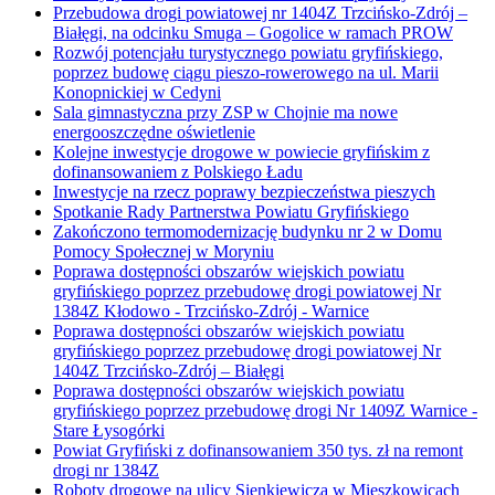
Przebudowa drogi powiatowej nr 1404Z Trzcińsko-Zdrój –
Białęgi, na odcinku Smuga – Gogolice w ramach PROW
Rozwój potencjału turystycznego powiatu gryfińskiego,
poprzez budowę ciągu pieszo-rowerowego na ul. Marii
Konopnickiej w Cedyni
Sala gimnastyczna przy ZSP w Chojnie ma nowe
energooszczędne oświetlenie
Kolejne inwestycje drogowe w powiecie gryfińskim z
dofinansowaniem z Polskiego Ładu
Inwestycje na rzecz poprawy bezpieczeństwa pieszych
Spotkanie Rady Partnerstwa Powiatu Gryfińskiego
Zakończono termomodernizację budynku nr 2 w Domu
Pomocy Społecznej w Moryniu
Poprawa dostępności obszarów wiejskich powiatu
gryfińskiego poprzez przebudowę drogi powiatowej Nr
1384Z Kłodowo - Trzcińsko-Zdrój - Warnice
Poprawa dostępności obszarów wiejskich powiatu
gryfińskiego poprzez przebudowę drogi powiatowej Nr
1404Z Trzcińsko-Zdrój – Białęgi
Poprawa dostępności obszarów wiejskich powiatu
gryfińskiego poprzez przebudowę drogi Nr 1409Z Warnice -
Stare Łysogórki
Powiat Gryfiński z dofinansowaniem 350 tys. zł na remont
drogi nr 1384Z
Roboty drogowe na ulicy Sienkiewicza w Mieszkowicach