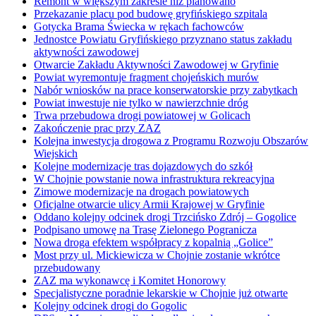
Remont w większym zakresie niż planowano
Przekazanie placu pod budowę gryfińskiego szpitala
Gotycka Brama Świecka w rękach fachowców
Jednostce Powiatu Gryfińskiego przyznano status zakładu
aktywności zawodowej
Otwarcie Zakładu Aktywności Zawodowej w Gryfinie
Powiat wyremontuje fragment chojeńskich murów
Nabór wniosków na prace konserwatorskie przy zabytkach
Powiat inwestuje nie tylko w nawierzchnie dróg
Trwa przebudowa drogi powiatowej w Golicach
Zakończenie prac przy ZAZ
Kolejna inwestycja drogowa z Programu Rozwoju Obszarów
Wiejskich
Kolejne modernizacje tras dojazdowych do szkół
W Chojnie powstanie nowa infrastruktura rekreacyjna
Zimowe modernizacje na drogach powiatowych
Oficjalne otwarcie ulicy Armii Krajowej w Gryfinie
Oddano kolejny odcinek drogi Trzcińsko Zdrój – Gogolice
Podpisano umowę na Trasę Zielonego Pogranicza
Nowa droga efektem współpracy z kopalnią „Golice”
Most przy ul. Mickiewicza w Chojnie zostanie wkrótce
przebudowany
ZAZ ma wykonawcę i Komitet Honorowy
Specjalistyczne poradnie lekarskie w Chojnie już otwarte
Kolejny odcinek drogi do Gogolic