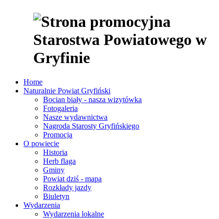
Home
Naturalnie Powiat Gryfiński
Bocian biały - nasza wizytówka
Fotogaleria
Nasze wydawnictwa
Nagroda Starosty Gryfińskiego
Promocja
O powiecie
Historia
Herb flaga
Gminy
Powiat dziś - mapa
Rozkłady jazdy
Biuletyn
Wydarzenia
Wydarzenia lokalne