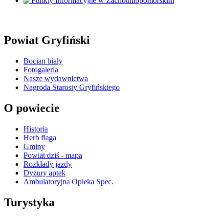
Powiat Gryfiński
Bocian biały
Fotogaleria
Nasze wydawnictwa
Nagroda Starosty Gryfińskiego
O powiecie
Historia
Herb flaga
Gminy
Powiat dziś - mapa
Rozkłady jazdy
Dyżury aptek
Ambulatoryjna Opieka Spec.
Turystyka