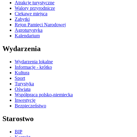
Atrakcje turystyczne
Walory przyrodnicze
Ciekawe miejsca
Zabytki
Rejon Pamięci Narodowej
Agroturystyka
Kalendarium
Wydarzenia
Wydarzenia lokalne
Informacje - krótko
Kultura
Sport
Turystyka
Oświata
Współpraca polsko-niemiecka
Inwestycje
Bezpieczeństwo
Starostwo
BIP