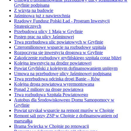
Gryfinie podpisana
Z wizytą na budowie
Jaśminowa już z nawierzchnią
Rządowy Fundusz Polski Ład - Program Inwestycji
Strategicznych
Przebudowa ulicy 1 Maja w Gryfinie
Postęp prac na ulicy Jaśminowej
Trwa przebudowa ulic powiatowych w Gryfinie
Czteromilionowe wsparcie na rozbudowę szpitala
Rozpoczyna się inwestycja drogowa w Gryfinie
Zakończenie rozbudowy gryfińskiego szpitala coraz bliżej
Kolejna inwestycja na drodze powiatowej
Powiat Gryfiński z kolejnym dofinansowaniem unijnym
Umowa na przebudowę ulicy Jaśminowej podpisana
Trwa przebudowa odcinka drogi Banie – Rów
Kolejna droga powiatowa wyremontowana
Ponad 2 miliony na drogę powiatową
Trwa rozbudowa Szpitala Powiatowego
Autobus dla Środowiskowego Domu Samopomocy w
Gryfinie
Powiat uzyskał wsparcie na remont murów w Chojnie
Remont sali przy ZSP w Chojnie z dofinansowaniem od
marszałka
Brama Świecka w Chojnie po renowacji