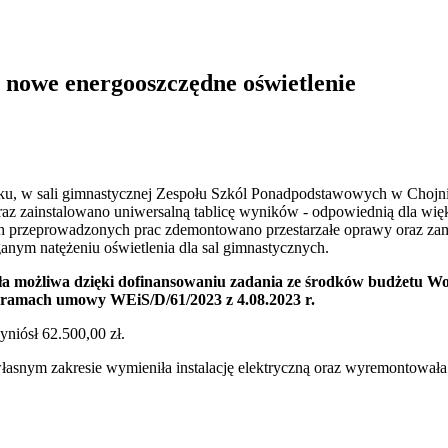
 nowe energooszczędne oświetlenie
u, w sali gimnastycznej Zespołu Szkól Ponadpodstawowych w Chojnie
oraz zainstalowano uniwersalną tablicę wyników - odpowiednią dla wi
ach przeprowadzonych prac zdemontowano przestarzałe oprawy oraz z
nym natężeniu oświetlenia dla sal gimnastycznych.
yła możliwa dzięki dofinansowaniu zadania ze środków budżetu 
w ramach umowy WEiS/D/61/2023 z 4.08.2023 r.
yniósł 62.500,00 zł.
łasnym zakresie wymieniła instalację elektryczną oraz wyremontowała