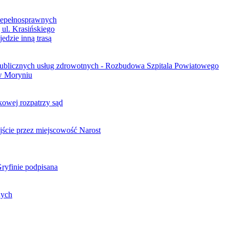
iepełnosprawnych
ul. Krasińskiego
edzie inną trasą
i publicznych usług zdrowotnych - Rozbudowa Szpitala Powiatowego
w Moryniu
owej rozpatrzy sąd
jście przez miejscowość Narost
ryfinie podpisana
nych