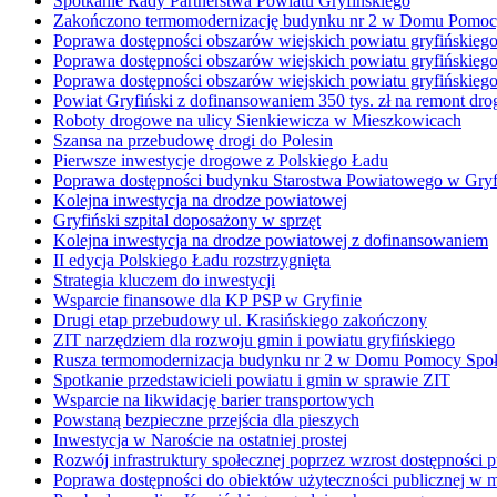
Spotkanie Rady Partnerstwa Powiatu Gryfińskiego
Zakończono termomodernizację budynku nr 2 w Domu Pomoc
Poprawa dostępności obszarów wiejskich powiatu gryfińskieg
Poprawa dostępności obszarów wiejskich powiatu gryfińskieg
Poprawa dostępności obszarów wiejskich powiatu gryfińskieg
Powiat Gryfiński z dofinansowaniem 350 tys. zł na remont dro
Roboty drogowe na ulicy Sienkiewicza w Mieszkowicach
Szansa na przebudowę drogi do Polesin
Pierwsze inwestycje drogowe z Polskiego Ładu
Poprawa dostępności budynku Starostwa Powiatowego w Gryfin
Kolejna inwestycja na drodze powiatowej
Gryfiński szpital doposażony w sprzęt
Kolejna inwestycja na drodze powiatowej z dofinansowaniem
II edycja Polskiego Ładu rozstrzygnięta
Strategia kluczem do inwestycji
Wsparcie finansowe dla KP PSP w Gryfinie
Drugi etap przebudowy ul. Krasińskiego zakończony
ZIT narzędziem dla rozwoju gmin i powiatu gryfińskiego
Rusza termomodernizacja budynku nr 2 w Domu Pomocy Społ
Spotkanie przedstawicieli powiatu i gmin w sprawie ZIT
Wsparcie na likwidację barier transportowych
Powstaną bezpieczne przejścia dla pieszych
Inwestycja w Naroście na ostatniej prostej
Rozwój infrastruktury społecznej poprzez wzrost dostępnośc
Poprawa dostępności do obiektów użyteczności publicznej w m