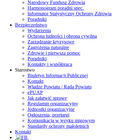
Narodowy Fundusz Zdrowia
Harmonogram poradni spec.
Informator Statystyczny Ochrony Zdrowia
Poradniki
Bezpieczeństwo
Wydarzenia
Ochrona ludności i obrona cywilna
Zarządzanie kryzysowe
Zagrożenia naturalne
Zdrowie i pierwsza pomoc
Poradniki
Kontakty i współpraca
Starostwo
Biuletyn Informacji Publicznej
Kontakt
Władze Powiatu / Rada Powiatu
ePUAP
Jak załatwić sprawę
Regulamin organizacyjny
Jednostki organizacyjne
Ogłoszenia, przetargi
Komunikacja w języku migowym
Standardy ochrony małoletnich
Kontakt