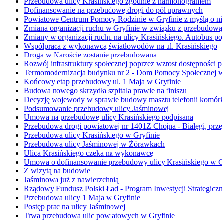
Przebudowa ulicy Krasińskiego zgodnie z harmonogramem
Dofinansowanie na przebudowę drogi do pól uprawnych
Powiatowe Centrum Pomocy Rodzinie w Gryfinie z myślą o n
Zmiana organizacji ruchu w Gryfinie w związku z przebudową 
Zmiany w organizacji ruchu na ulicy Krasińskiego. Autobus poj
Współpraca z wykonawcą światłowodów na ul. Krasińskiego
Droga w Naroście zostanie przebudowana
Rozwój infrastruktury społecznej poprzez wzrost dostępnośc
Termomodernizacja budynku nr 2 - Dom Pomocy Społecznej 
Końcowy etap przebudowy ul. 1 Maja w Gryfinie
Budowa nowego skrzydła szpitala prawie na finiszu
Decyzję wojewody w sprawie budowy masztu telefonii komórk
Podsumowanie przebudowy ulicy Jaśminowej
Umowa na przebudowę ulicy Krasińskiego podpisana
Przebudowa drogi powiatowej nr 1401Z Chojna - Białęgi, prze
Przebudowa ulicy Krasińskiego w Gryfinie
Przebudowa ulicy Jaśminowej w Żórawkach
Ulica Krasińskiego czeka na wykonawcę
Umowa o dofinansowanie przebudowy ulicy Krasińskiego w G
Z wizytą na budowie
Jaśminowa już z nawierzchnią
Rządowy Fundusz Polski Ład - Program Inwestycji Strategicz
Przebudowa ulicy 1 Maja w Gryfinie
Postęp prac na ulicy Jaśminowej
Trwa przebudowa ulic powiatowych w Gryfinie