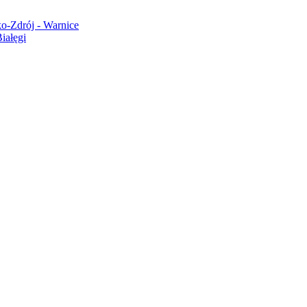
o-Zdrój - Warnice
iałęgi