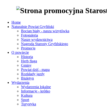
Home
Naturalnie Powiat Gryfiński
Bocian biały - nasza wizytówka
Fotogaleria
Nasze wydawnictwa
Nagroda Starosty Gryfińskiego
Promocja
O powiecie
Historia
Herb flaga
Gminy
Powiat dziś - mapa
Rozkłady jazdy
Biuletyn
Wydarzenia
Wydarzenia lokalne
Informacje - krótko
Kultura
Sport
Turystyka