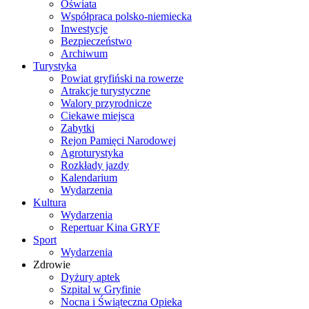
Oświata
Współpraca polsko-niemiecka
Inwestycje
Bezpieczeństwo
Archiwum
Turystyka
Powiat gryfiński na rowerze
Atrakcje turystyczne
Walory przyrodnicze
Ciekawe miejsca
Zabytki
Rejon Pamięci Narodowej
Agroturystyka
Rozkłady jazdy
Kalendarium
Wydarzenia
Kultura
Wydarzenia
Repertuar Kina GRYF
Sport
Wydarzenia
Zdrowie
Dyżury aptek
Szpital w Gryfinie
Nocna i Świąteczna Opieka