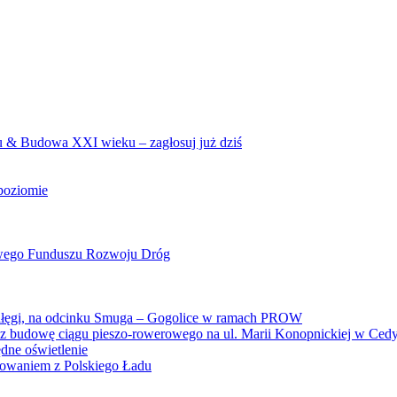
u & Budowa XXI wieku – zagłosuj już dziś
poziomie
owego Funduszu Rozwoju Dróg
iałęgi, na odcinku Smuga – Gogolice w ramach PROW
zez budowę ciągu pieszo-rowerowego na ul. Marii Konopnickiej w Ced
dne oświetlenie
sowaniem z Polskiego Ładu