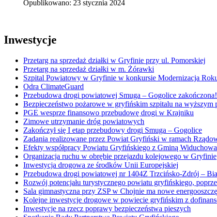
Opublikowano: 23 stycznia 2024
Inwestycje
Przetarg na sprzedaż działki w Gryfinie przy ul. Pomorskiej
Przetarg na sprzedaż działki w m. Żórawki
Szpital Powiatowy w Gryfinie w konkursie Modernizacja Rok
Odra ClimateGuard
Przebudowa drogi powiatowej Smuga – Gogolice zakończona!
Bezpieczeństwo pożarowe w gryfińskim szpitalu na wyższym 
PGE wesprze finansowo przebudowę drogi w Krajniku
Zimowe utrzymanie dróg powiatowych
Zakończył się I etap przebudowy drogi Smuga – Gogolice
Zadania realizowane przez Powiat Gryfiński w ramach Rząd
Efekty współpracy Powiatu Gryfińskiego z Gminą Widuchowa
Organizacja ruchu w obrębie przejazdu kolejowego w Gryfinie
Inwestycja drogowa ze środków Unii Europejskiej
Przebudowa drogi powiatowej nr 1404Z Trzcińsko-Zdrój – B
Rozwój potencjału turystycznego powiatu gryfińskiego, popr
Sala gimnastyczna przy ZSP w Chojnie ma nowe energooszczę
Kolejne inwestycje drogowe w powiecie gryfińskim z dofinan
Inwestycje na rzecz poprawy bezpieczeństwa pieszych