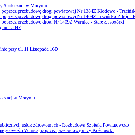
y Społecznej w Moryniu
o poprzez przebudowę drogi powiatowej Nr 1384Z Kłodowo - Trzcińsk
o poprzez przebudowę drogi powiatowej Nr 1404Z Trzcińsko-Zdrój – B
o poprzez przebudowę drogi Nr 1409Z Warnice - Stare Łysogórki
gi nr 1384Z
ie przy ul. 11 Listopada 16D
ecznej w Moryniu
i publicznych usług zdrowotnych - Rozbudowa Szpitala Powiatowego
iejscowości Witnica, poprzez przebudowę ulicy Kościuszki