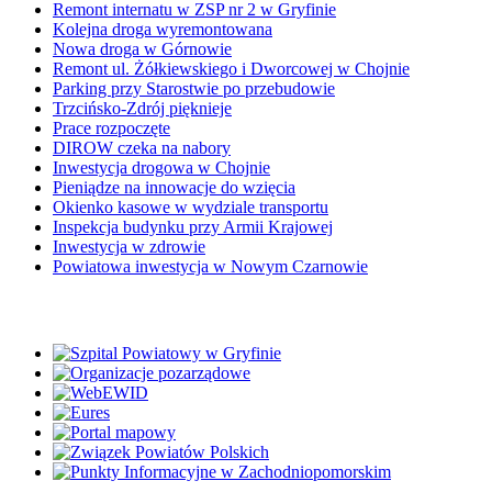
Remont internatu w ZSP nr 2 w Gryfinie
Kolejna droga wyremontowana
Nowa droga w Górnowie
Remont ul. Żółkiewskiego i Dworcowej w Chojnie
Parking przy Starostwie po przebudowie
Trzcińsko-Zdrój pięknieje
Prace rozpoczęte
DIROW czeka na nabory
Inwestycja drogowa w Chojnie
Pieniądze na innowacje do wzięcia
Okienko kasowe w wydziale transportu
Inspekcja budynku przy Armii Krajowej
Inwestycja w zdrowie
Powiatowa inwestycja w Nowym Czarnowie