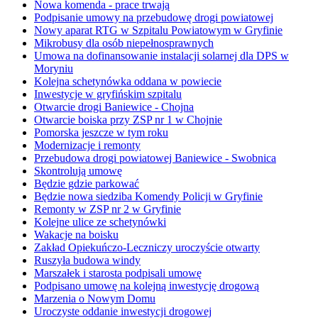
Nowa komenda - prace trwają
Podpisanie umowy na przebudowę drogi powiatowej
Nowy aparat RTG w Szpitalu Powiatowym w Gryfinie
Mikrobusy dla osób niepełnosprawnych
Umowa na dofinansowanie instalacji solarnej dla DPS w
Moryniu
Kolejna schetynówka oddana w powiecie
Inwestycje w gryfińskim szpitalu
Otwarcie drogi Baniewice - Chojna
Otwarcie boiska przy ZSP nr 1 w Chojnie
Pomorska jeszcze w tym roku
Modernizacje i remonty
Przebudowa drogi powiatowej Baniewice - Swobnica
Skontrolują umowę
Będzie gdzie parkować
Będzie nowa siedziba Komendy Policji w Gryfinie
Remonty w ZSP nr 2 w Gryfinie
Kolejne ulice ze schetynówki
Wakacje na boisku
Zakład Opiekuńczo-Leczniczy uroczyście otwarty
Ruszyła budowa windy
Marszałek i starosta podpisali umowę
Podpisano umowę na kolejną inwestycję drogową
Marzenia o Nowym Domu
Uroczyste oddanie inwestycji drogowej