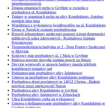
niepełnosprawnych
Zmiana organizacji ruchu w Gryfinie w związku z
przebudową ul. Krasińskiego
Zmiany w organizacji ruchu na ulicy Krasińskiego. Autobus
pojedzie inną trasą
Współpraca z wykonawcą światłowodów na ul. Krasińskiego
Droga w Naroście zostanie przebudowana
Rozwój infrastruktury społecznej poprzez wzrost dostępności
publicznych usług zdrowotnych - Rozbudowa Szpitala
Powiatowego
Termomodernizacja budynku nr 2 - Dom Pomocy Społecznej
w Moryniu
Końcowy etap przebudowy ul. 1 Maja w Gryfinie
Budowa nowego skrzydła szpitala prawie na finiszu
Decyzję wojewody w sprawie budowy masztu telefonii
komórkowej rozpatrzy sąd
Podsumowanie przebudowy ulicy Jaśminowej
Umowa na przebudowę ulicy Krasińskiego podpisana
Przebudowa drogi powiatowej nr 1401Z Chojna - Białęgi,
przejście przez miejscowość Narost
Przebudowa ulicy Krasińskiego w Gryfinie
Przebudowa ulicy Jaśminowej w Żórawkach
Ulica Krasińskiego czeka na wykonawcę
Umowa o dofinansowanie przebudowy ulicy Krasińskiego w
Gryfinie podpisana