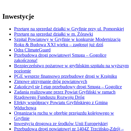
Inwestycje
Przetarg na sprzedaż działki w Gryfinie przy ul. Pomorskiej
Przetarg na sprzedaż działki w m. Żórawki
Szpital Powiatowy w Gryfinie w konkursie Modernizacja
Roku & Budowa XXI wieku – zagłosuj już dziś
Odra ClimateGuard
Przebudowa drogi powiatowej Smuga – Gogolice
zakończona!
Bezpieczeństwo pożarowe w gryfińskim szpitalu na wyższym
poziomie
PGE wesprze finansowo przebudowę drogi w Krajniku
Zimowe utrzymanie dróg powiatowych
Zakończył się I etap przebudowy drogi Smuga – Gogolice
Zadania realizowane przez Powiat Gryfiński w ramach
Rządowego Funduszu Rozwoju Dróg
Efekty współpracy Powiatu Gryfińskiego z Gminą
Widuchowa
Organizacja ruchu w obrębie przejazdu kolejowego w
Gryfinie
Inwestycja drogowa ze środków Unii Europejskiej
Przebudowa drogi powiatowej nr 1404Z Trzcińsko-Zdrój –