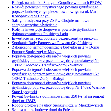
Białęgi, na odcinku Smuga – Gogolice w ramach PROW
Rozwój potencjału turystycznego powiatu gryfińskiego,
poprzez budowę ciągu pieszo-rowerowego na ul. Marii
Konopnickiej w Cedyni
Sala gimnastyczna przy ZSP w Chojnie ma nowe
energooszczędne oświetlenie
Kolejne inwestycje drogowe w powiecie gryfińskim z
dofinansowaniem z Polskiego Ładu
Inwestycje na rzecz poprawy bezpieczeństwa pieszych
Spotkanie Rady Partnerstwa Powiatu Gryfińskiego
Zakończono termomodernizację budynku nr 2 w Domu
Pomocy Społecznej w Moryniu
Poprawa dostępności obszarów wiejskich powiatu
gryfińskiego poprzez przebudowę drogi powiatowej Nr
1384Z Kłodowo - Trzcińsko-Zdrój - Warnice
Poprawa dostępności obszarów wiejskich powiatu
gryfińskiego poprzez przebudowę drogi powiatowej Nr
1404Z Trzcińsko-Zdrój – Białęgi
Poprawa dostępności obszarów wiejskich powiatu
gryfińskiego poprzez przebudowę drogi Nr 1409Z Warnice -
Stare Łysogórki
Powiat Gryfiński z dofinansowaniem 350 tys. zł na remont
drogi nr 1384Z
Roboty drogowe na ulicy Sienkiewicza w Mieszkowicach
Szansa na przebudowę drogi do Polesin