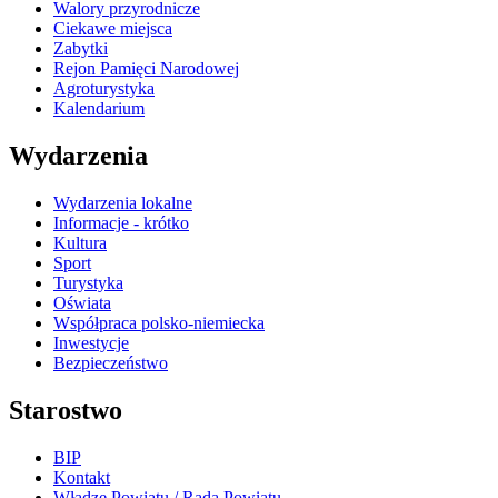
Walory przyrodnicze
Ciekawe miejsca
Zabytki
Rejon Pamięci Narodowej
Agroturystyka
Kalendarium
Wydarzenia
Wydarzenia lokalne
Informacje - krótko
Kultura
Sport
Turystyka
Oświata
Współpraca polsko-niemiecka
Inwestycje
Bezpieczeństwo
Starostwo
BIP
Kontakt
Władze Powiatu / Rada Powiatu