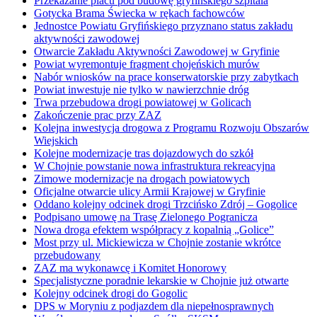
Przekazanie placu pod budowę gryfińskiego szpitala
Gotycka Brama Świecka w rękach fachowców
Jednostce Powiatu Gryfińskiego przyznano status zakładu
aktywności zawodowej
Otwarcie Zakładu Aktywności Zawodowej w Gryfinie
Powiat wyremontuje fragment chojeńskich murów
Nabór wniosków na prace konserwatorskie przy zabytkach
Powiat inwestuje nie tylko w nawierzchnie dróg
Trwa przebudowa drogi powiatowej w Golicach
Zakończenie prac przy ZAZ
Kolejna inwestycja drogowa z Programu Rozwoju Obszarów
Wiejskich
Kolejne modernizacje tras dojazdowych do szkół
W Chojnie powstanie nowa infrastruktura rekreacyjna
Zimowe modernizacje na drogach powiatowych
Oficjalne otwarcie ulicy Armii Krajowej w Gryfinie
Oddano kolejny odcinek drogi Trzcińsko Zdrój – Gogolice
Podpisano umowę na Trasę Zielonego Pogranicza
Nowa droga efektem współpracy z kopalnią „Golice”
Most przy ul. Mickiewicza w Chojnie zostanie wkrótce
przebudowany
ZAZ ma wykonawcę i Komitet Honorowy
Specjalistyczne poradnie lekarskie w Chojnie już otwarte
Kolejny odcinek drogi do Gogolic
DPS w Moryniu z podjazdem dla niepełnosprawnych