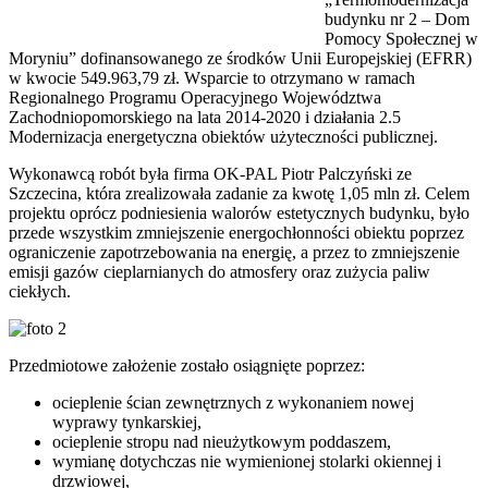
budynku nr 2 – Dom
Pomocy Społecznej w
Moryniu” dofinansowanego ze środków Unii Europejskiej (EFRR)
w kwocie 549.963,79 zł. Wsparcie to otrzymano w ramach
Regionalnego Programu Operacyjnego Województwa
Zachodniopomorskiego na lata 2014-2020 i działania 2.5
Modernizacja energetyczna obiektów użyteczności publicznej.
Wykonawcą robót była firma OK-PAL Piotr Palczyński ze
Szczecina, która zrealizowała zadanie za kwotę 1,05 mln zł. Celem
projektu oprócz podniesienia walorów estetycznych budynku, było
przede wszystkim zmniejszenie energochłonności obiektu poprzez
ograniczenie zapotrzebowania na energię, a przez to zmniejszenie
emisji gazów cieplarnianych do atmosfery oraz zużycia paliw
ciekłych.
Przedmiotowe założenie zostało osiągnięte poprzez:
ocieplenie ścian zewnętrznych z wykonaniem nowej
wyprawy tynkarskiej,
ocieplenie stropu nad nieużytkowym poddaszem,
wymianę dotychczas nie wymienionej stolarki okiennej i
drzwiowej,