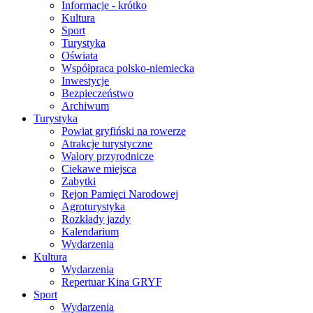
Informacje - krótko
Kultura
Sport
Turystyka
Oświata
Współpraca polsko-niemiecka
Inwestycje
Bezpieczeństwo
Archiwum
Turystyka
Powiat gryfiński na rowerze
Atrakcje turystyczne
Walory przyrodnicze
Ciekawe miejsca
Zabytki
Rejon Pamięci Narodowej
Agroturystyka
Rozkłady jazdy
Kalendarium
Wydarzenia
Kultura
Wydarzenia
Repertuar Kina GRYF
Sport
Wydarzenia