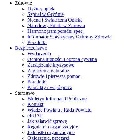
Zdrowie
Dyżury aptek
Szpital w Gryfinie
Nocna i Świąteczna Opieka
Narodowy Fundusz Zdrowia
Harmonogram poradni spec.
Informator Statystyczny Ochrony Zdrowia
Poradniki
Bezpieczeństwo
Wydarzenia
Ochrona ludności i obrona cywilna
Zarządzanie kryzysowe
Zagrożenia naturalne
Zdrowie i pierwsza pomoc
Poradniki
Kontakty i współpraca
Starostwo
Biuletyn Informacji Publicznej
Kontakt
Władze Powiatu / Rada Powiatu
ePUAP
Jak załatwić sprawę
Regulamin organizacyjny
Jednostki organizacyjne
Ogłoszenia, przetargi