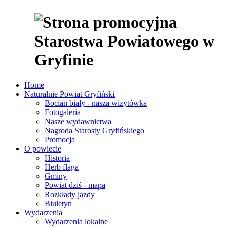
Home
Naturalnie Powiat Gryfiński
Bocian biały - nasza wizytówka
Fotogaleria
Nasze wydawnictwa
Nagroda Starosty Gryfińskiego
Promocja
O powiecie
Historia
Herb flaga
Gminy
Powiat dziś - mapa
Rozkłady jazdy
Biuletyn
Wydarzenia
Wydarzenia lokalne