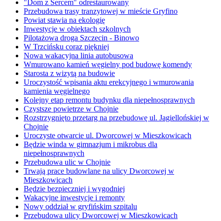
"Dom z Sercem" odrestaurowany
Przebudowa trasy tranzytowej w mieście Gryfino
Powiat stawia na ekologię
Inwestycje w obiektach szkolnych
Pilotażowa droga Szczecin - Binowo
W Trzcińsku coraz piękniej
Nowa wakacyjna linia autobusowa
Wmurowano kamień węgielny pod budowę komendy
Starosta z wizytą na budowie
Uroczystość wpisania aktu erekcyjnego i wmurowania
kamienia węgielnego
Kolejny etap remontu budynku dla niepełnosprawnych
Czystsze powietrze w Chojnie
Rozstrzygnięto przetarg na przebudowę ul. Jagiellońskiej w
Chojnie
Uroczyste otwarcie ul. Dworcowej w Mieszkowicach
Będzie winda w gimnazjum i mikrobus dla
niepełnosprawnych
Przebudowa ulic w Chojnie
Trwają prace budowlane na ulicy Dworcowej w
Mieszkowicach
Będzie bezpieczniej i wygodniej
Wakacyjne inwestycje i remonty
Nowy oddział w gryfińskim szpitalu
Przebudowa ulicy Dworcowej w Mieszkowicach