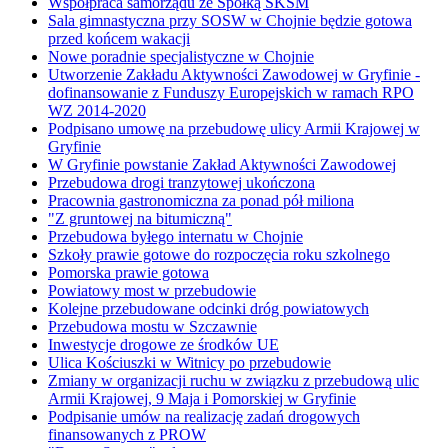
Współpraca samorządu ze Spółką SKSM
Sala gimnastyczna przy SOSW w Chojnie będzie gotowa
przed końcem wakacji
Nowe poradnie specjalistyczne w Chojnie
Utworzenie Zakładu Aktywności Zawodowej w Gryfinie -
dofinansowanie z Funduszy Europejskich w ramach RPO
WZ 2014-2020
Podpisano umowę na przebudowę ulicy Armii Krajowej w
Gryfinie
W Gryfinie powstanie Zakład Aktywności Zawodowej
Przebudowa drogi tranzytowej ukończona
Pracownia gastronomiczna za ponad pół miliona
"Z gruntowej na bitumiczną"
Przebudowa byłego internatu w Chojnie
Szkoły prawie gotowe do rozpoczęcia roku szkolnego
Pomorska prawie gotowa
Powiatowy most w przebudowie
Kolejne przebudowane odcinki dróg powiatowych
Przebudowa mostu w Szczawnie
Inwestycje drogowe ze środków UE
Ulica Kościuszki w Witnicy po przebudowie
Zmiany w organizacji ruchu w związku z przebudową ulic
Armii Krajowej, 9 Maja i Pomorskiej w Gryfinie
Podpisanie umów na realizację zadań drogowych
finansowanych z PROW