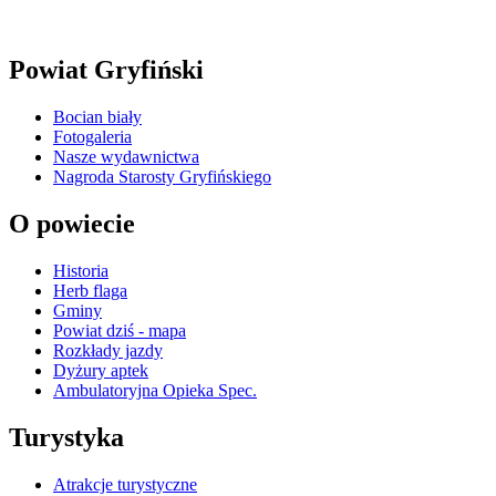
Powiat Gryfiński
Bocian biały
Fotogaleria
Nasze wydawnictwa
Nagroda Starosty Gryfińskiego
O powiecie
Historia
Herb flaga
Gminy
Powiat dziś - mapa
Rozkłady jazdy
Dyżury aptek
Ambulatoryjna Opieka Spec.
Turystyka
Atrakcje turystyczne