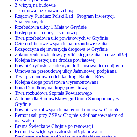
Z wizytą na budowie
Jaśminowa już z nawierzchnią
Rządowy Fundusz Polski Ład - Program Inwestycji
Strategicznych
Przebudowa ulicy 1 Maja w Gryfinie
Postęp prac na ulicy Jaśminowej
Trwa przebudowa ulic powiatowych w Gryfinie
Czteromilionowe wsparcie na rozbudowę szpitala
Rozpoczyna się inwestycja drogowa w Gryfinie
Zakończenie rozbudowy gryfińskiego szpitala coraz bliżej
Kolejna inwestycja na drodze powiatowej
Powiat Gryfiński z kolejnym dofinansowaniem unijnym
Umowa na przebudowę ulicy Jaśminowej podpisana
Trwa przebudowa odcinka drogi Banie – Rów
Kolejna droga powiatowa wyremontowana
Ponad 2 miliony na drogę powiatową
Trwa rozbudowa Szpitala Powiatowego
Autobus dla Środowiskowego Domu Samopomocy w
Gryfinie
Powiat uzyskał wsparcie na remont murów w Chojnie
Remont sali przy ZSP w Chojnie z dofinansowaniem od
marszałka
Brama Świecka w Chojnie po renowacji
Remont w większym zakresie niż planowano