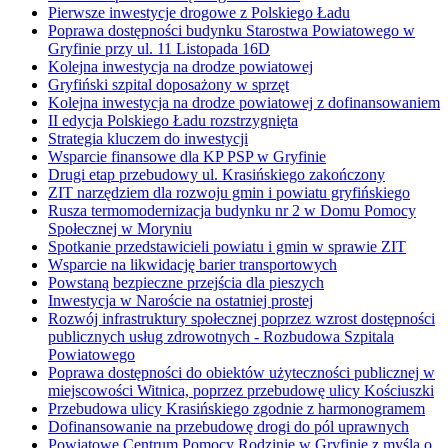
Pierwsze inwestycje drogowe z Polskiego Ładu
Poprawa dostępności budynku Starostwa Powiatowego w
Gryfinie przy ul. 11 Listopada 16D
Kolejna inwestycja na drodze powiatowej
Gryfiński szpital doposażony w sprzęt
Kolejna inwestycja na drodze powiatowej z dofinansowaniem
II edycja Polskiego Ładu rozstrzygnięta
Strategia kluczem do inwestycji
Wsparcie finansowe dla KP PSP w Gryfinie
Drugi etap przebudowy ul. Krasińskiego zakończony
ZIT narzędziem dla rozwoju gmin i powiatu gryfińskiego
Rusza termomodernizacja budynku nr 2 w Domu Pomocy
Społecznej w Moryniu
Spotkanie przedstawicieli powiatu i gmin w sprawie ZIT
Wsparcie na likwidację barier transportowych
Powstaną bezpieczne przejścia dla pieszych
Inwestycja w Naroście na ostatniej prostej
Rozwój infrastruktury społecznej poprzez wzrost dostępności
publicznych usług zdrowotnych - Rozbudowa Szpitala
Powiatowego
Poprawa dostępności do obiektów użyteczności publicznej w
miejscowości Witnica, poprzez przebudowę ulicy Kościuszki
Przebudowa ulicy Krasińskiego zgodnie z harmonogramem
Dofinansowanie na przebudowę drogi do pól uprawnych
Powiatowe Centrum Pomocy Rodzinie w Gryfinie z myślą o