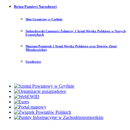
Rejon Pamięci Narodowej
Słup Graniczny w Czelinie
Siekierkowski Cmentarz Żołnierzy 1 Armii Wojska Polskiego w Starych
Łysogórkach
Muzeum Pamiątek 1 Armii Wojska Polskiego oraz Dziejów Ziemi
Mieszkowickiej
Gozdowice