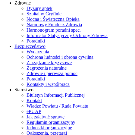
Zdrowie
Dyżury aptek
Szpital w Gryfinie
Nocna i Świąteczna Opieka
Narodowy Fundusz Zdrowia
Harmonogram poradni spec.
Informator Statystyczny Ochrony Zdrowia
Poradniki
Bezpieczeństwo
Wydarzenia
Ochrona ludności i obrona cywilna
Zarządzanie kryzysowe
Zagrożenia naturalne
Zdrowie i pierwsza pomoc
Poradniki
Kontakty i współpraca
Starostwo
Biuletyn Informacji Publicznej
Kontakt
Władze Powiatu / Rada Powiatu
ePUAP
Jak załatwić sprawę
Regulamin organizacyjny
Jednostki organizacyjne
Ogłoszenia, przetargi