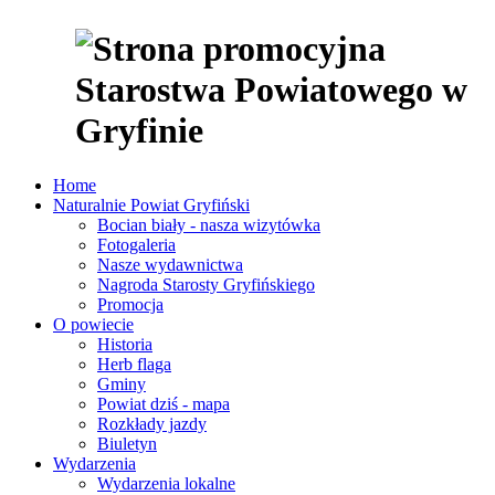
Home
Naturalnie Powiat Gryfiński
Bocian biały - nasza wizytówka
Fotogaleria
Nasze wydawnictwa
Nagroda Starosty Gryfińskiego
Promocja
O powiecie
Historia
Herb flaga
Gminy
Powiat dziś - mapa
Rozkłady jazdy
Biuletyn
Wydarzenia
Wydarzenia lokalne