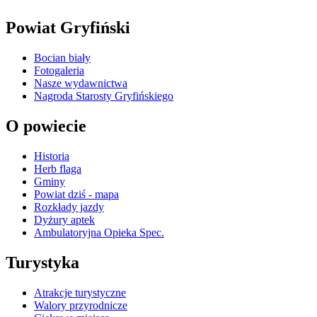
Powiat Gryfiński
Bocian biały
Fotogaleria
Nasze wydawnictwa
Nagroda Starosty Gryfińskiego
O powiecie
Historia
Herb flaga
Gminy
Powiat dziś - mapa
Rozkłady jazdy
Dyżury aptek
Ambulatoryjna Opieka Spec.
Turystyka
Atrakcje turystyczne
Walory przyrodnicze