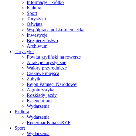
Informacje - krótko
Kultura
Sport
Turystyka
Oświata
Współpraca polsko-niemiecka
Inwestycje
Bezpieczeństwo
Archiwum
Turystyka
Powiat gryfiński na rowerze
Atrakcje turystyczne
Walory przyrodnicze
Ciekawe miejsca
Zabytki
Rejon Pamięci Narodowej
Agroturystyka
Rozkłady jazdy
Kalendarium
Wydarzenia
Kultura
Wydarzenia
Repertuar Kina GRYF
Sport
Wydarzenia