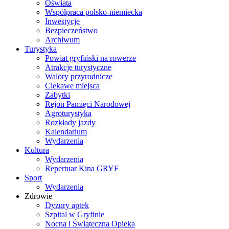
Oświata
Współpraca polsko-niemiecka
Inwestycje
Bezpieczeństwo
Archiwum
Turystyka
Powiat gryfiński na rowerze
Atrakcje turystyczne
Walory przyrodnicze
Ciekawe miejsca
Zabytki
Rejon Pamięci Narodowej
Agroturystyka
Rozkłady jazdy
Kalendarium
Wydarzenia
Kultura
Wydarzenia
Repertuar Kina GRYF
Sport
Wydarzenia
Zdrowie
Dyżury aptek
Szpital w Gryfinie
Nocna i Świąteczna Opieka