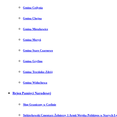
Gmina Cedynia
Gmina Chojna
Gmina Mieszkowice
Gmina Moryń
Gmina Stare Czarnowo
Gmina Gryfino
Gmina Trzcińsko-Zdrój
Gmina Widuchowa
Rejon Pamięci Narodowej
Słup Graniczny w Czelinie
Siekierkowski Cmentarz Żołnierzy 1 Armii Wojska Polskiego w Starych Ł