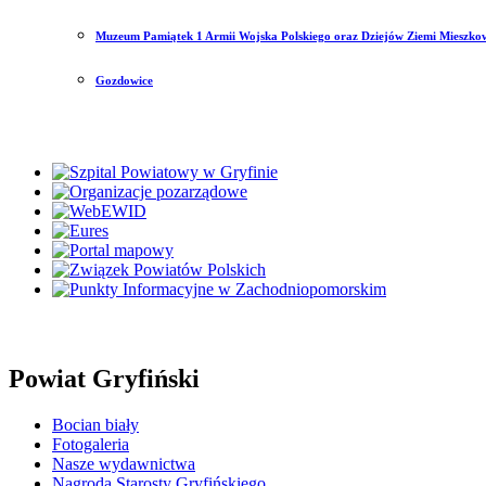
Muzeum Pamiątek 1 Armii Wojska Polskiego oraz Dziejów Ziemi Mieszkow
Gozdowice
Powiat Gryfiński
Bocian biały
Fotogaleria
Nasze wydawnictwa
Nagroda Starosty Gryfińskiego