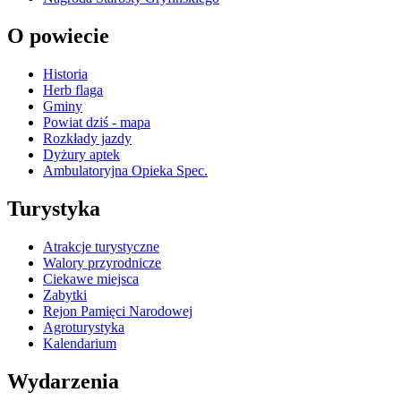
O powiecie
Historia
Herb flaga
Gminy
Powiat dziś - mapa
Rozkłady jazdy
Dyżury aptek
Ambulatoryjna Opieka Spec.
Turystyka
Atrakcje turystyczne
Walory przyrodnicze
Ciekawe miejsca
Zabytki
Rejon Pamięci Narodowej
Agroturystyka
Kalendarium
Wydarzenia