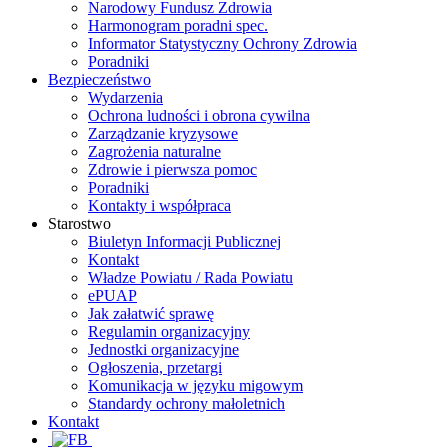
Narodowy Fundusz Zdrowia
Harmonogram poradni spec.
Informator Statystyczny Ochrony Zdrowia
Poradniki
Bezpieczeństwo
Wydarzenia
Ochrona ludności i obrona cywilna
Zarządzanie kryzysowe
Zagrożenia naturalne
Zdrowie i pierwsza pomoc
Poradniki
Kontakty i współpraca
Starostwo
Biuletyn Informacji Publicznej
Kontakt
Władze Powiatu / Rada Powiatu
ePUAP
Jak załatwić sprawę
Regulamin organizacyjny
Jednostki organizacyjne
Ogłoszenia, przetargi
Komunikacja w języku migowym
Standardy ochrony małoletnich
Kontakt