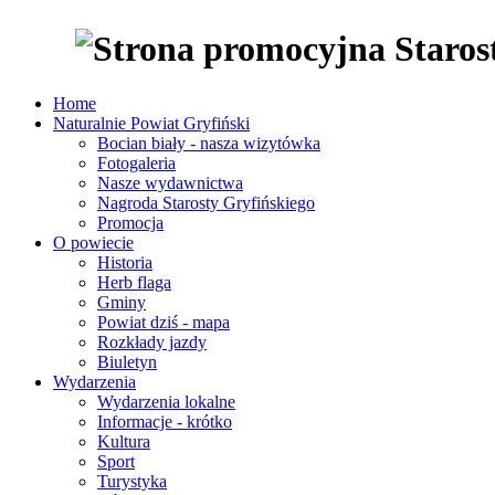
Home
Naturalnie Powiat Gryfiński
Bocian biały - nasza wizytówka
Fotogaleria
Nasze wydawnictwa
Nagroda Starosty Gryfińskiego
Promocja
O powiecie
Historia
Herb flaga
Gminy
Powiat dziś - mapa
Rozkłady jazdy
Biuletyn
Wydarzenia
Wydarzenia lokalne
Informacje - krótko
Kultura
Sport
Turystyka