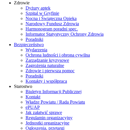
Zdrowie
Dyżury aptek
Szpital w Gryfinie
Nocna i Świąteczna Opieka
Narodowy Fundusz Zdrowia
Harmonogram poradni spec.
Informator Statystyczny Ochrony Zdrowia
Poradniki
Bezpieczeństwo
Wydarzenia
Ochrona ludności i obrona cywilna
Zarządzanie kryzysowe
Zagrożenia naturalne
Zdrowie i pierwsza pomoc
Poradniki
Kontakty i współpraca
Starostwo
Biuletyn Informacji Publicznej
Kontakt
Władze Powiatu / Rada Powiatu
ePUAP
Jak załatwić sprawę
Regulamin organizacyjny
Jednostki organizacyjne
Ogłoszenia, przetargi