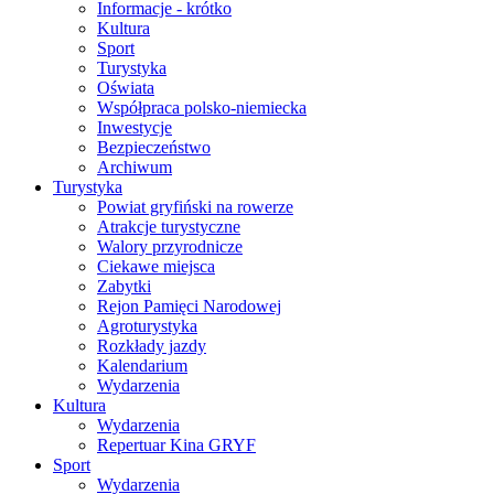
Informacje - krótko
Kultura
Sport
Turystyka
Oświata
Współpraca polsko-niemiecka
Inwestycje
Bezpieczeństwo
Archiwum
Turystyka
Powiat gryfiński na rowerze
Atrakcje turystyczne
Walory przyrodnicze
Ciekawe miejsca
Zabytki
Rejon Pamięci Narodowej
Agroturystyka
Rozkłady jazdy
Kalendarium
Wydarzenia
Kultura
Wydarzenia
Repertuar Kina GRYF
Sport
Wydarzenia