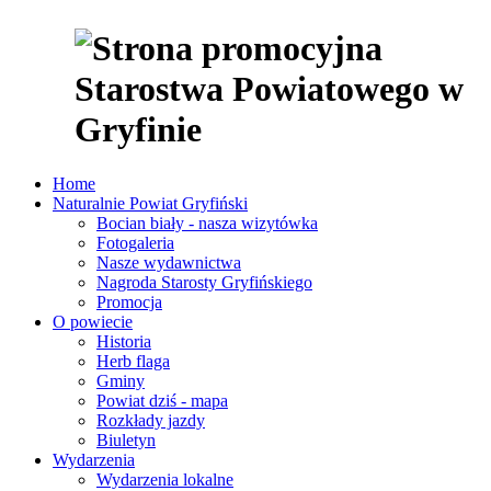
Home
Naturalnie Powiat Gryfiński
Bocian biały - nasza wizytówka
Fotogaleria
Nasze wydawnictwa
Nagroda Starosty Gryfińskiego
Promocja
O powiecie
Historia
Herb flaga
Gminy
Powiat dziś - mapa
Rozkłady jazdy
Biuletyn
Wydarzenia
Wydarzenia lokalne