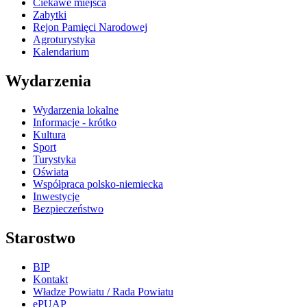
Ciekawe miejsca
Zabytki
Rejon Pamięci Narodowej
Agroturystyka
Kalendarium
Wydarzenia
Wydarzenia lokalne
Informacje - krótko
Kultura
Sport
Turystyka
Oświata
Współpraca polsko-niemiecka
Inwestycje
Bezpieczeństwo
Starostwo
BIP
Kontakt
Władze Powiatu / Rada Powiatu
ePUAP