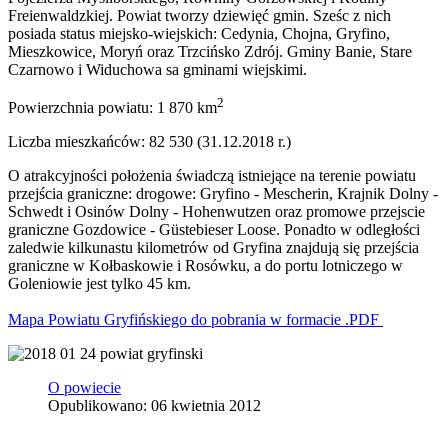
Freienwaldzkiej. Powiat tworzy dziewięć gmin. Sześc z nich
posiada status miejsko-wiejskich: Cedynia, Chojna, Gryfino,
Mieszkowice, Moryń oraz Trzcińsko Zdrój. Gminy Banie, Stare
Czarnowo i Widuchowa sa gminami wiejskimi.
2
Powierzchnia powiatu: 1 870 km
Liczba mieszkańców: 82 530 (31.12.2018 r.)
O atrakcyjności położenia świadczą istniejące na terenie powiatu
przejścia graniczne: drogowe: Gryfino - Mescherin, Krajnik Dolny -
Schwedt i Osinów Dolny - Hohenwutzen oraz promowe przejscie
graniczne Gozdowice - Güstebieser Loose. Ponadto w odległości
zaledwie kilkunastu kilometrów od Gryfina znajdują się przejścia
graniczne w Kołbaskowie i Rosówku, a do portu lotniczego w
Goleniowie jest tylko 45 km.
Mapa Powiatu Gryfińskiego do pobrania w formacie .PDF
O powiecie
Opublikowano: 06 kwietnia 2012