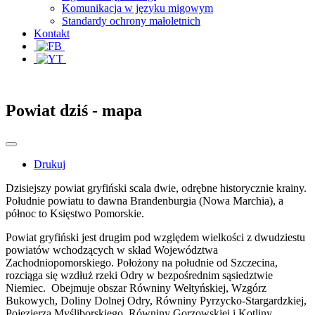
Komunikacja w języku migowym
Standardy ochrony małoletnich
Kontakt
Powiat dziś - mapa
Drukuj
Dzisiejszy powiat gryfiński scala dwie, odrębne historycznie krainy.
Południe powiatu to dawna Brandenburgia (Nowa Marchia), a
północ to Księstwo Pomorskie.
Powiat gryfiński jest drugim pod względem wielkości z dwudziestu
powiatów wchodzących w skład Województwa
Zachodniopomorskiego. Położony na południe od Szczecina,
rozciąga się wzdłuż rzeki Odry w bezpośrednim sąsiedztwie
Niemiec. Obejmuje obszar Równiny Wełtyńskiej, Wzgórz
Bukowych, Doliny Dolnej Odry, Równiny Pyrzycko-Stargardzkiej,
Pojezierza Myśliborskiego, Równiny Gorzowskiej i Kotliny