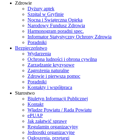
Zdrowie
Dyżury aptek
Szpital w Gryfinie
Nocna i Świąteczna Opieka
Narodowy Fundusz Zdrowia
Harmonogram poradni spec.
Informator Statystyczny Ochrony Zdrowia
Poradniki
Bezpieczeństwo
Wydarzenia
Ochrona ludności i obrona cywilna
Zarządzanie kryzysowe
Zagrożenia naturalne
Zdrowie i pierwsza pomoc
Poradniki
Kontakty i współpraca
Starostwo
Biuletyn Informacji Publicznej
Kontakt
Władze Powiatu / Rada Powiatu
ePUAP
Jak załatwić sprawę
Regulamin organizacyjny
Jednostki organizacyjne
Ogłoszenia, przetargi