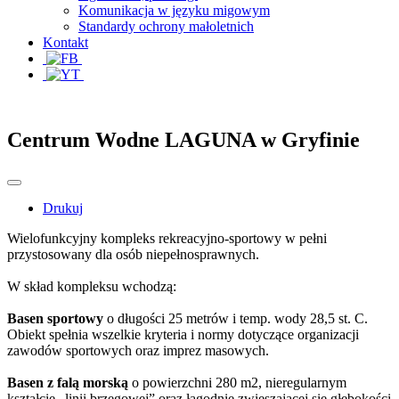
Komunikacja w języku migowym
Standardy ochrony małoletnich
Kontakt
Centrum Wodne LAGUNA w Gryfinie
Drukuj
Wielofunkcyjny kompleks rekreacyjno-sportowy w pełni
przystosowany dla osób niepełnosprawnych.
W skład kompleksu wchodzą:
Basen sportowy
o długości 25 metrów i temp. wody 28,5 st. C.
Obiekt spełnia wszelkie kryteria i normy dotyczące organizacji
zawodów sportowych oraz imprez masowych.
Basen z falą morską
o powierzchni 280 m2, nieregularnym
kształcie „linii brzegowej” oraz łagodnie zwieszającej się głębokości