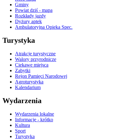
Gminy
Powiat dziś - mapa
Rozkłady jazdy
Dyżury aptek
Ambulatoryjna Opieka Spec.
Turystyka
Atrakcje turystyczne
Walory przyrodnicze
Ciekawe miejsca
Zabytki
Rejon Pamięci Narodowej
Agroturystyka
Kalendarium
Wydarzenia
Wydarzenia lokalne
Informacje - krótko
Kultura
Sport
Turystyka