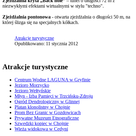
Zjeżdżalnia kryta „Back hole”
– tunel o długości 72 m z
niezwykłymi efektami wirtualnymi w stylu "techno".
Zjeżdżalnia pontonowa
- otwarta zjeżdżalnia o długości 50 m, na
której ślizga się na specjalnych kółkach.
Atrakcje turystyczne
Opublikowano: 11 stycznia 2012
Atrakcje turystyczne
Centrum Wodne LAGUNA w Gryfinie
Jezioro Morzycko
Jezioro Wełtyńskie
Młyn - Izba Pamięci w Trzcińsku-Zdroju
Ogród Dendrologiczny w Glinnej
Platan klonolistny w Chojnie
Prom Bez Granic w Gozdowicach
Prywatne Muzeum Etnograficzne
Szwedzki kopiec w Chojnie
Wieża widokowa w Cedyni