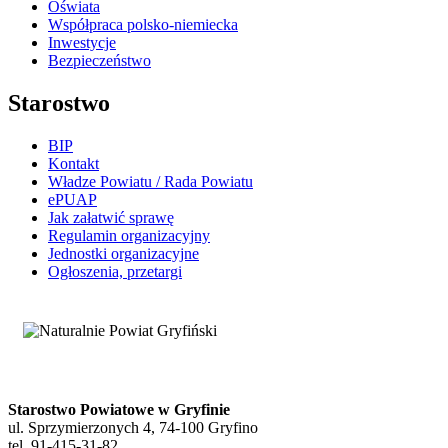
Oświata
Współpraca polsko-niemiecka
Inwestycje
Bezpieczeństwo
Starostwo
BIP
Kontakt
Władze Powiatu / Rada Powiatu
ePUAP
Jak załatwić sprawę
Regulamin organizacyjny
Jednostki organizacyjne
Ogłoszenia, przetargi
Starostwo Powiatowe w Gryfinie
ul. Sprzymierzonych 4, 74-100 Gryfino
tel. 91-415-31-82