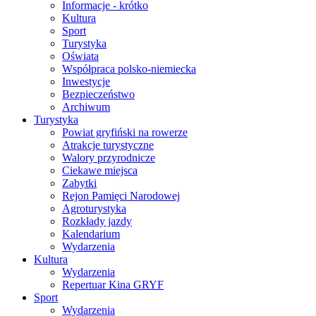
Informacje - krótko
Kultura
Sport
Turystyka
Oświata
Współpraca polsko-niemiecka
Inwestycje
Bezpieczeństwo
Archiwum
Turystyka
Powiat gryfiński na rowerze
Atrakcje turystyczne
Walory przyrodnicze
Ciekawe miejsca
Zabytki
Rejon Pamięci Narodowej
Agroturystyka
Rozkłady jazdy
Kalendarium
Wydarzenia
Kultura
Wydarzenia
Repertuar Kina GRYF
Sport
Wydarzenia