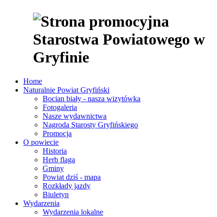
Home
Naturalnie Powiat Gryfiński
Bocian biały - nasza wizytówka
Fotogaleria
Nasze wydawnictwa
Nagroda Starosty Gryfińskiego
Promocja
O powiecie
Historia
Herb flaga
Gminy
Powiat dziś - mapa
Rozkłady jazdy
Biuletyn
Wydarzenia
Wydarzenia lokalne