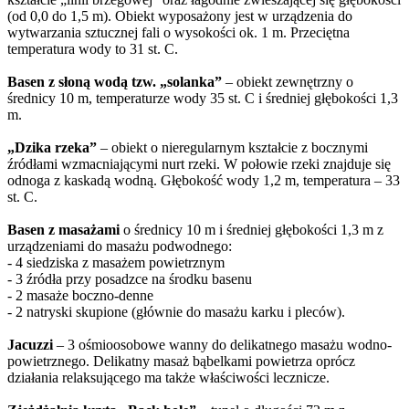
(od 0,0 do 1,5 m). Obiekt wyposażony jest w urządzenia do
wytwarzania sztucznej fali o wysokości ok. 1 m. Przeciętna
temperatura wody to 31 st. C.
Basen z słoną wodą tzw. „solanka”
– obiekt zewnętrzny o
średnicy 10 m, temperaturze wody 35 st. C i średniej głębokości 1,3
m.
„Dzika rzeka”
– obiekt o nieregularnym kształcie z bocznymi
źródłami wzmacniającymi nurt rzeki. W połowie rzeki znajduje się
odnoga z kaskadą wodną. Głębokość wody 1,2 m, temperatura – 33
st. C.
Basen z masażami
o średnicy 10 m i średniej głębokości 1,3 m z
urządzeniami do masażu podwodnego:
- 4 siedziska z masażem powietrznym
- 3 źródła przy posadzce na środku basenu
- 2 masaże boczno-denne
- 2 natryski skupione (głównie do masażu karku i pleców).
Jacuzzi
– 3 ośmioosobowe wanny do delikatnego masażu wodno-
powietrznego. Delikatny masaż bąbelkami powietrza oprócz
działania relaksującego ma także właściwości lecznicze.