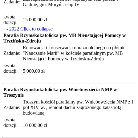
Zadanie:
Gądnie, gm. Moryń - etap IV
kwota
15 000,00 zł
dotacji:
+
-
2022
Click to collapse
Parafia Rzymskokatolicka pw. MB Nieustającej Pomocy w
Trzcińsku-Zdroju
Renowacja i konserwacja obrazu olejnego na płótnie
Zadanie:
"Nauczanie Marii" w kościele parafialnym pw. MB
Nieustającej Pomocy w Trzcińsku-Zdroju
kwota
dotacji:
5 000,00 zł
Parafia Rzymskokatolicka pw. Wniebowzięcia NMP w
Troszynie
Troszyn, kościół parafialny pw. Wniebowzięcia NMP z I
Zadanie:
poł XIV w. , remont dachu zagrożonego katastrofą
budowlaną
kwota
dotacji:
10 000,00 zł