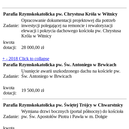
Parafia Rzymskokatolicka pw. Chrystusa Króla w Witnicy
Opracowanie dokumentacji projektowej dla potrzeb
Zadanie:
inwestycji polegającej na remoncie i rewaloryzacji
elewacji i pokrycia dachowego kościoła pw. Chrystusa
Króla w Witnicy
kwota
dotacji:
28 000,00 zł
+
-
2018
Click to collapse
Parafia Rzymskokatolicka pw. Św. Antoniego w Brwicach
Usunięcie awarii uszkodzonego dachu na kościele pw.
Zadanie:
Św. Antoniego w Brwicach
kwota
19 500,00 zł
dotacji:
Parafia Rzymskokatolicka pw. Świętej Trójcy w Chwarstnicy
Wymiana drzwi bocznych (portal północny) do kościoła
Zadanie:
pw. Św. Apostołów Piotra i Pawła w m. Dołgie
kwota