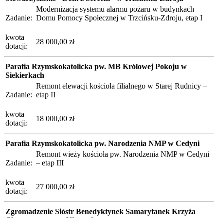
Modernizacja systemu alarmu pożaru w budynkach
Zadanie:
Domu Pomocy Społecznej w Trzcińsku-Zdroju, etap I
kwota
28 000,00 zł
dotacji:
Parafia Rzymskokatolicka pw. MB Królowej Pokoju w
Siekierkach
Remont elewacji kościoła filialnego w Starej Rudnicy –
Zadanie:
etap II
kwota
18 000,00 zł
dotacji:
Parafia Rzymskokatolicka pw. Narodzenia NMP w Cedyni
Remont wieży kościoła pw. Narodzenia NMP w Cedyni
Zadanie:
– etap III
kwota
27 000,00 zł
dotacji:
Zgromadzenie Sióstr Benedyktynek Samarytanek Krzyża