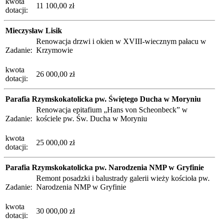
kwota
11 100,00 zł
dotacji:
Mieczysław Lisik
Renowacja drzwi i okien w XVIII-wiecznym pałacu w
Zadanie:
Krzymowie
kwota
26 000,00 zł
dotacji:
Parafia Rzymskokatolicka pw. Świętego Ducha w Moryniu
Renowacja epitafium „Hans von Scheonbeck” w
Zadanie:
kościele pw. Św. Ducha w Moryniu
kwota
25 000,00 zł
dotacji:
Parafia Rzymskokatolicka pw. Narodzenia NMP w Gryfinie
Remont posadzki i balustrady galerii wieży kościoła pw.
Zadanie:
Narodzenia NMP w Gryfinie
kwota
30 000,00 zł
dotacji: