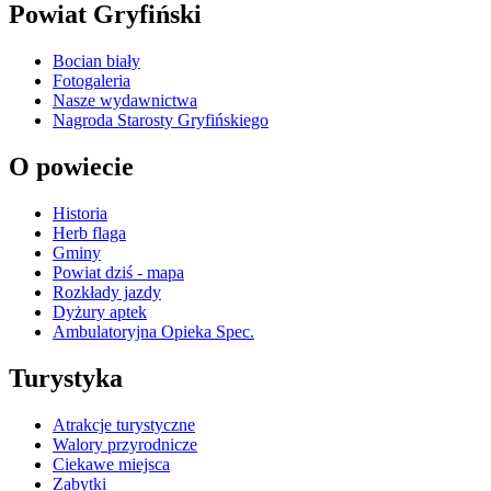
Powiat Gryfiński
Bocian biały
Fotogaleria
Nasze wydawnictwa
Nagroda Starosty Gryfińskiego
O powiecie
Historia
Herb flaga
Gminy
Powiat dziś - mapa
Rozkłady jazdy
Dyżury aptek
Ambulatoryjna Opieka Spec.
Turystyka
Atrakcje turystyczne
Walory przyrodnicze
Ciekawe miejsca
Zabytki