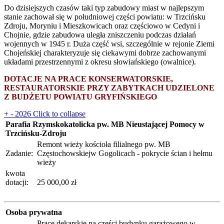
Do dzisiejszych czasów taki typ zabudowy miast w najlepszym
stanie zachował się w południowej części powiatu: w Trzcińsku
Zdroju, Moryniu i Mieszkowicach oraz częściowo w Cedyni i
Chojnie, gdzie zabudowa uległa zniszczeniu podczas działań
wojennych w 1945 r. Duża część wsi, szczególnie w rejonie Ziemi
Chojeńskiej charakteryzuje się ciekawymi dobrze zachowanymi
układami przestrzennymi z okresu słowiańskiego (owalnice).
DOTACJE NA PRACE KONSERWATORSKIE,
RESTAURATORSKIE PRZY ZABYTKACH UDZIELONE
Z BUDŻETU POWIATU GRYFIŃSKIEGO
+
-
2026
Click to collapse
Parafia Rzymskokatolicka pw. MB Nieustającej Pomocy w
Trzcińsku-Zdroju
Remont wieży kościoła filialnego pw. MB
Zadanie:
Częstochowskiejw Gogolicach - pokrycie ścian i hełmu
wieży
kwota
dotacji:
25 000,00 zł
Osoba prywatna
Prace dekarskie na części budynku garażowego w