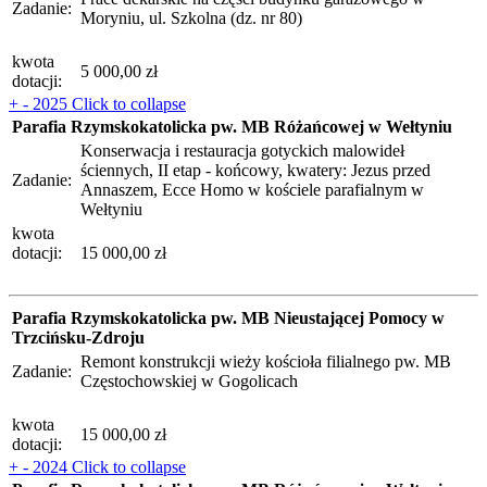
Zadanie:
Moryniu, ul. Szkolna (dz. nr 80)
kwota
5 000,00 zł
dotacji:
+
-
2025
Click to collapse
Parafia Rzymskokatolicka pw. MB Różańcowej w Wełtyniu
Konserwacja i restauracja gotyckich malowideł
ściennych, II etap - końcowy, kwatery: Jezus przed
Zadanie:
Annaszem, Ecce Homo w kościele parafialnym w
Wełtyniu
kwota
dotacji:
15 000,00 zł
Parafia Rzymskokatolicka pw. MB Nieustającej Pomocy w
Trzcińsku-Zdroju
Remont konstrukcji wieży kościoła filialnego pw. MB
Zadanie:
Częstochowskiej w Gogolicach
kwota
15 000,00 zł
dotacji:
+
-
2024
Click to collapse