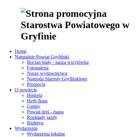
Home
Naturalnie Powiat Gryfiński
Bocian biały - nasza wizytówka
Fotogaleria
Nasze wydawnictwa
Nagroda Starosty Gryfińskiego
Promocja
O powiecie
Historia
Herb flaga
Gminy
Powiat dziś - mapa
Rozkłady jazdy
Biuletyn
Wydarzenia
Wydarzenia lokalne