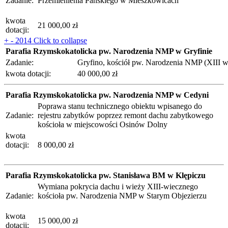
Zadanie:
Przemienienia Pańskiego w Mieszkowicach
kwota
21 000,00 zł
dotacji:
+
-
2014
Click to collapse
Parafia Rzymskokatolicka pw. Narodzenia NMP w Gryfinie
Zadanie:
Gryfino, kościół pw. Narodzenia NMP (XIII w.)
kwota dotacji:
40 000,00 zł
Parafia Rzymskokatolicka pw. Narodzenia NMP w Cedyni
Poprawa stanu technicznego obiektu wpisanego do
Zadanie:
rejestru zabytków poprzez remont dachu zabytkowego
kościoła w miejscowości Osinów Dolny
kwota
dotacji:
8 000,00 zł
Parafia Rzymskokatolicka pw. Stanisława BM w Klępiczu
Wymiana pokrycia dachu i wieży XIII-wiecznego
Zadanie:
kościoła pw. Narodzenia NMP w Starym Objezierzu
kwota
15 000,00 zł
dotacji: