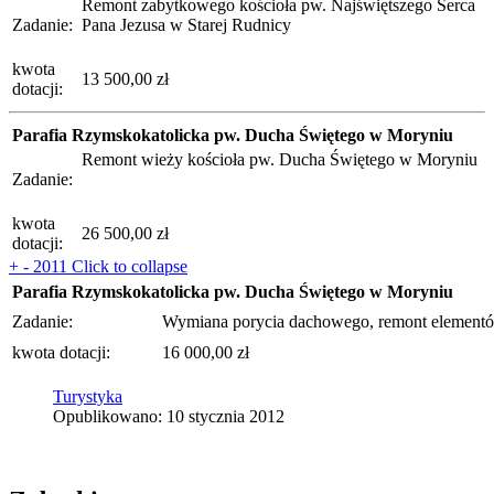
Remont zabytkowego kościoła pw. Najświętszego Serca
Zadanie:
Pana Jezusa w Starej Rudnicy
kwota
13 500,00 zł
dotacji:
Parafia Rzymskokatolicka pw. Ducha Świętego w Moryniu
Remont wieży kościoła pw. Ducha Świętego w Moryniu
Zadanie:
kwota
26 500,00 zł
dotacji:
+
-
2011
Click to collapse
Parafia Rzymskokatolicka pw. Ducha Świętego w Moryniu
Zadanie:
Wymiana porycia dachowego, remont elementó
kwota dotacji:
16 000,00 zł
Turystyka
Opublikowano: 10 stycznia 2012