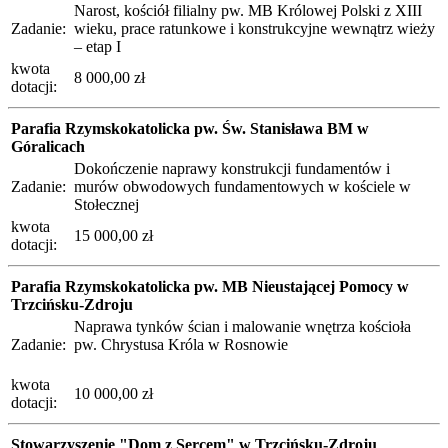
Narost, kościół filialny pw. MB Królowej Polski z XIII
Zadanie:
wieku, prace ratunkowe i konstrukcyjne wewnątrz wieży
– etap I
kwota
8 000,00 zł
dotacji:
Parafia Rzymskokatolicka pw. Św. Stanisława BM w
Góralicach
Dokończenie naprawy konstrukcji fundamentów i
Zadanie:
murów obwodowych fundamentowych w kościele w
Stołecznej
kwota
15 000,00 zł
dotacji:
Parafia Rzymskokatolicka pw. MB Nieustającej Pomocy w
Trzcińsku-Zdroju
Naprawa tynków ścian i malowanie wnętrza kościoła
Zadanie:
pw. Chrystusa Króla w Rosnowie
kwota
10 000,00 zł
dotacji:
Stowarzyszenie "Dom z Sercem" w Trzcińsku-Zdroju