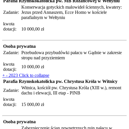
Parafia Rzymskokatolicka pw. MB Różańcowej w Wełtyniu
Konserwacja gotyckich malowideł ściennych, kwatery:
Zadanie:
Jezus przed Annaszem, Ecce Homo w kościele
parafialnym w Wełtyniu
kwota
dotacji:
10 000,00 zł
Osoba prywatna
Zadanie:
Przebudowa przybudówki pałacu w Gądnie w zakresie
stropu nad przyziemiem
kwota
10 000,00 zł
dotacji:
+
-
2023
Click to collapse
Parafia Rzymskokatolicka pw. Chrystusa Króla w Witnicy
Witnica, kościół pw. Chrystusa Króla (XIII w.), remont
Zadanie:
dachu i elewacji, III etap - PINB
kwota
dotacji:
15 000,00 zł
Osoba prywatna
Zabezpieczenie ścian zewnętrznych ruin pałacu w