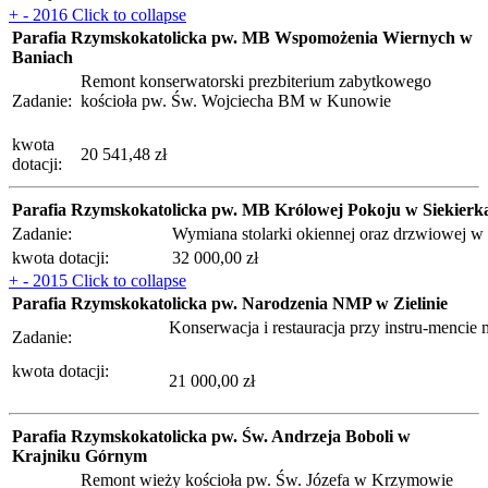
+
-
2016
Click to collapse
Parafia Rzymskokatolicka pw. MB Wspomożenia Wiernych w
Baniach
Remont konserwatorski prezbiterium zabytkowego
Zadanie:
kościoła pw. Św. Wojciecha BM w Kunowie
kwota
20 541,48 zł
dotacji:
Parafia Rzymskokatolicka pw. MB Królowej Pokoju w Siekierk
Zadanie:
Wymiana stolarki okiennej oraz drzwiowej w
kwota dotacji:
32 000,00 zł
+
-
2015
Click to collapse
Parafia Rzymskokatolicka pw. Narodzenia NMP w Zielinie
Konserwacja i restauracja przy instru
Zadanie:
kwota dotacji:
21 000,00 zł
Parafia Rzymskokatolicka pw. Św. Andrzeja Boboli w
Krajniku Górnym
Remont wieży kościoła pw. Św. Józefa w Krzymowie