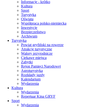
Informacje - krótko
Kultura
Sport
Turystyka
Oświata
Współpraca polsko-niemiecka
Inwestycje
Bezpieczeństwo
Archiwum
Turystyka
Powiat gryfiński na rowerze
Atrakcje turystyczne
Walory przyrodnicze
Ciekawe miejsca
Zabytki
Rejon Pamięci Narodowej
Agroturystyka
Rozkłady jazdy
Kalendarium
Wydarzenia
Kultura
Wydarzenia
Repertuar Kina GRYF
Sport
Wydarzenia