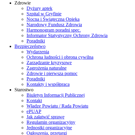
Zdrowie
Dyżury aptek
Szpital w Gryfinie
Nocna i Świąteczna Opieka
Narodowy Fundusz Zdrowia
Harmonogram poradni spec.
Informator Statystyczny Ochrony Zdrowia
Poradniki
Bezpieczeństwo
Wydarzenia
Ochrona ludności i obrona cywilna
Zarządzanie kryzysowe
Zagrożenia naturalne
Zdrowie i pierwsza pomoc
Poradniki
Kontakty i współpraca
Starostwo
Biuletyn Informacji Publicznej
Kontakt
Władze Powiatu / Rada Powiatu
ePUAP
Jak załatwić sprawę
Regulamin organizacyjny
Jednostki organizacyjne
Ogłoszenia, przetargi