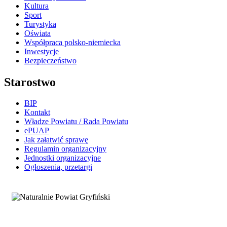
Kultura
Sport
Turystyka
Oświata
Współpraca polsko-niemiecka
Inwestycje
Bezpieczeństwo
Starostwo
BIP
Kontakt
Władze Powiatu / Rada Powiatu
ePUAP
Jak załatwić sprawę
Regulamin organizacyjny
Jednostki organizacyjne
Ogłoszenia, przetargi