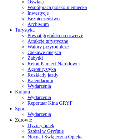
Oświata
Współpraca polsko-niemiecka
Inwestycje
Bezpieczeństwo
Archiwum
Turystyka
Powiat gryfiński na rowerze
Atrakcje turystyczne
Walory przyrodnicze
Ciekawe miejsca
Zabytki
Rejon Pamięci Narodowej
Agroturystyka
Rozkłady jazdy
Kalendarium
Wydarzenia
Kultura
Wydarzenia
Repertuar Kina GRYF
Sport
Wydarzenia
Zdrowie
Dyżury aptek
Szpital w Gryfinie
Nocna i Świąteczna Opieka