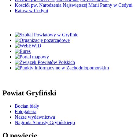
Kościół pw. Narodzenia Najświętszej Marii Panny w Cedyni
Ratusz w Cedyni
Powiat Gryfiński
Bocian biały
Fotogaleria
Nasze wydawnictwa
Nagroda Starosty Gryfińskiego
O powiecie