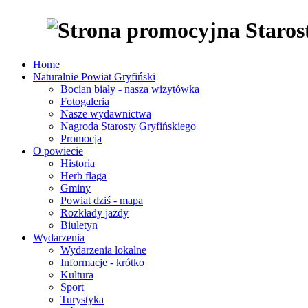
Home
Naturalnie Powiat Gryfiński
Bocian biały - nasza wizytówka
Fotogaleria
Nasze wydawnictwa
Nagroda Starosty Gryfińskiego
Promocja
O powiecie
Historia
Herb flaga
Gminy
Powiat dziś - mapa
Rozkłady jazdy
Biuletyn
Wydarzenia
Wydarzenia lokalne
Informacje - krótko
Kultura
Sport
Turystyka