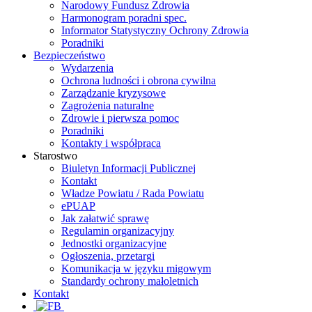
Narodowy Fundusz Zdrowia
Harmonogram poradni spec.
Informator Statystyczny Ochrony Zdrowia
Poradniki
Bezpieczeństwo
Wydarzenia
Ochrona ludności i obrona cywilna
Zarządzanie kryzysowe
Zagrożenia naturalne
Zdrowie i pierwsza pomoc
Poradniki
Kontakty i współpraca
Starostwo
Biuletyn Informacji Publicznej
Kontakt
Władze Powiatu / Rada Powiatu
ePUAP
Jak załatwić sprawę
Regulamin organizacyjny
Jednostki organizacyjne
Ogłoszenia, przetargi
Komunikacja w języku migowym
Standardy ochrony małoletnich
Kontakt