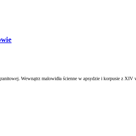
owie
i granitowej. Wewnątrz malowidła ścienne w apsydzie i korpusie z XIV 