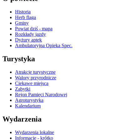
Historia
Herb flaga
Gminy
Powiat dziś - mapa
Rozkłady jazdy
Dyżury aptek
Ambulatoryjna Opieka Spec.
Turystyka
Atrakcje turystyczne
Walory przyrodnicze
Ciekawe miejsca
Zabytki
Rejon Pamięci Narodowej
Agroturystyka
Kalendarium
Wydarzenia
Wydarzenia lokalne
Informacje - krótko