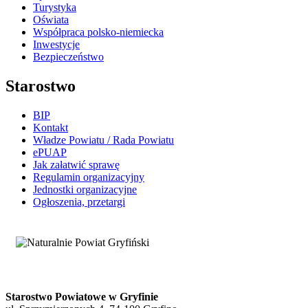
Turystyka
Oświata
Współpraca polsko-niemiecka
Inwestycje
Bezpieczeństwo
Starostwo
BIP
Kontakt
Władze Powiatu / Rada Powiatu
ePUAP
Jak załatwić sprawę
Regulamin organizacyjny
Jednostki organizacyjne
Ogłoszenia, przetargi
Starostwo Powiatowe w Gryfinie