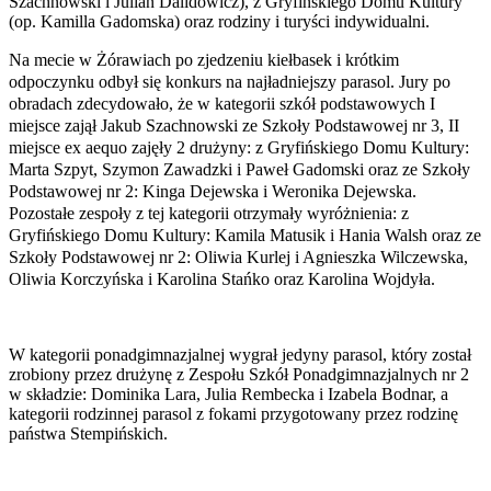
Szachnowski i Julian Dalidowicz), z Gryfińskiego Domu Kultury
(op. Kamilla Gadomska) oraz rodziny i turyści indywidualni.
Na mecie w Żórawiach po zjedzeniu kiełbasek i krótkim
odpoczynku odbył się konkurs na najładniejszy parasol. Jury po
obradach zdecydowało, że w kategorii szkół podstawowych I
miejsce zajął Jakub Szachnowski ze Szkoły Podstawowej nr 3, II
miejsce ex aequo zajęły 2 drużyny: z Gryfińskiego Domu Kultury:
Marta Szpyt, Szymon Zawadzki i Paweł Gadomski oraz ze Szkoły
Podstawowej nr 2: Kinga Dejewska i Weronika Dejewska.
Pozostałe zespoły z tej kategorii otrzymały wyróżnienia: z
Gryfińskiego Domu Kultury: Kamila Matusik i Hania Walsh oraz ze
Szkoły Podstawowej nr 2: Oliwia Kurlej i Agnieszka Wilczewska,
Oliwia Korczyńska i Karolina Stańko oraz Karolina Wojdyła.
W kategorii ponadgimnazjalnej wygrał jedyny parasol, który został
zrobiony przez drużynę z Zespołu Szkół Ponadgimnazjalnych nr 2
w składzie: Dominika Lara, Julia Rembecka i Izabela Bodnar, a
kategorii rodzinnej parasol z fokami przygotowany przez rodzinę
państwa Stempińskich.