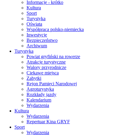
Informacje - krótko
Kultura
Sport
Turystyka
Oświata
Współpraca polsko-niemiecka
Inwestycje
Bezpieczeństwo
Archiwum
Turystyka
Powiat gryfiński na rowerze
Atrakcje turystyczne
Walory przyrodnicze
Ciekawe miejsca
Zabytki
Rejon Pamięci Narodowej
Agroturystyka
Rozkłady jazdy
Kalendarium
Wydarzenia
Kultura
Wydarzenia
Repertuar Kina GRYF
Sport
Wydarzenia