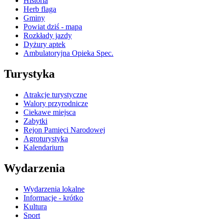
Historia
Herb flaga
Gminy
Powiat dziś - mapa
Rozkłady jazdy
Dyżury aptek
Ambulatoryjna Opieka Spec.
Turystyka
Atrakcje turystyczne
Walory przyrodnicze
Ciekawe miejsca
Zabytki
Rejon Pamięci Narodowej
Agroturystyka
Kalendarium
Wydarzenia
Wydarzenia lokalne
Informacje - krótko
Kultura
Sport