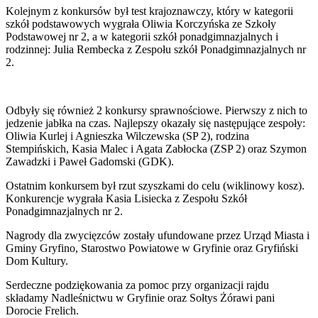
Kolejnym z konkursów był test krajoznawczy, który w kategorii
szkół podstawowych wygrała Oliwia Korczyńska ze Szkoły
Podstawowej nr 2, a w kategorii szkół ponadgimnazjalnych i
rodzinnej: Julia Rembecka z Zespołu szkół Ponadgimnazjalnych nr
2.
Odbyły się również 2 konkursy sprawnościowe. Pierwszy z nich to
jedzenie jabłka na czas. Najlepszy okazały się następujące zespoły:
Oliwia Kurlej i Agnieszka Wilczewska (SP 2), rodzina
Stempińskich, Kasia Malec i Agata Zabłocka (ZSP 2) oraz Szymon
Zawadzki i Paweł Gadomski (GDK).
Ostatnim konkursem był rzut szyszkami do celu (wiklinowy kosz).
Konkurencje wygrała Kasia Lisiecka z Zespołu Szkół
Ponadgimnazjalnych nr 2.
Nagrody dla zwycięzców zostały ufundowane przez Urząd Miasta i
Gminy Gryfino, Starostwo Powiatowe w Gryfinie oraz Gryfiński
Dom Kultury.
Serdeczne podziękowania za pomoc przy organizacji rajdu
składamy Nadleśnictwu w Gryfinie oraz Sołtys Żórawi pani
Dorocie Frelich.