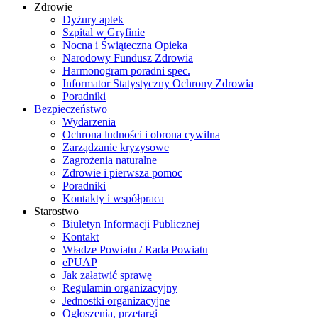
Zdrowie
Dyżury aptek
Szpital w Gryfinie
Nocna i Świąteczna Opieka
Narodowy Fundusz Zdrowia
Harmonogram poradni spec.
Informator Statystyczny Ochrony Zdrowia
Poradniki
Bezpieczeństwo
Wydarzenia
Ochrona ludności i obrona cywilna
Zarządzanie kryzysowe
Zagrożenia naturalne
Zdrowie i pierwsza pomoc
Poradniki
Kontakty i współpraca
Starostwo
Biuletyn Informacji Publicznej
Kontakt
Władze Powiatu / Rada Powiatu
ePUAP
Jak załatwić sprawę
Regulamin organizacyjny
Jednostki organizacyjne
Ogłoszenia, przetargi