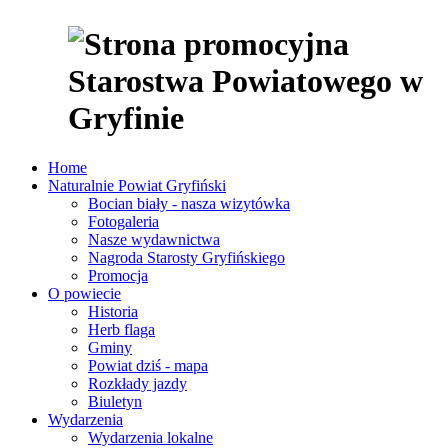
Home
Naturalnie Powiat Gryfiński
Bocian biały - nasza wizytówka
Fotogaleria
Nasze wydawnictwa
Nagroda Starosty Gryfińskiego
Promocja
O powiecie
Historia
Herb flaga
Gminy
Powiat dziś - mapa
Rozkłady jazdy
Biuletyn
Wydarzenia
Wydarzenia lokalne