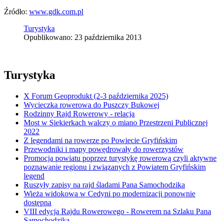
Źródło:
www.gdk.com.pl
Turystyka
Opublikowano: 23 października 2013
Turystyka
X Forum Geoprodukt (2-3 października 2025)
Wycieczka rowerowa do Puszczy Bukowej
Rodzinny Rajd Rowerowy - relacja
Most w Siekierkach walczy o miano Przestrzeni Publicznej
2022
Z legendami na rowerze po Powiecie Gryfińskim
Przewodniki i mapy powędrowały do rowerzystów
Promocja powiatu poprzez turystykę rowerową czyli aktywne
poznawanie regionu i związanych z Powiatem Gryfińskim
legend
Ruszyły zapisy na rajd śladami Pana Samochodzika
Wieża widokowa w Cedyni po modernizacji ponownie
dostępna
VIII edycja Rajdu Rowerowego - Rowerem na Szlaku Pana
Samochodzika