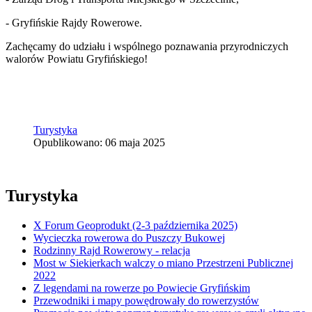
- Gryfińskie Rajdy Rowerowe.
Zachęcamy do udziału i wspólnego poznawania przyrodniczych
walorów Powiatu Gryfińskiego!
Turystyka
Opublikowano: 06 maja 2025
Turystyka
X Forum Geoprodukt (2-3 października 2025)
Wycieczka rowerowa do Puszczy Bukowej
Rodzinny Rajd Rowerowy - relacja
Most w Siekierkach walczy o miano Przestrzeni Publicznej
2022
Z legendami na rowerze po Powiecie Gryfińskim
Przewodniki i mapy powędrowały do rowerzystów