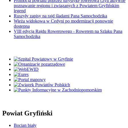
Promocja powiatu poprzez turystykę rowerową czyli aktywne
poznawanie regionu i związanych z Powiatem Gryfińskim
legend
Ruszyły zapisy na rajd śladami Pana Samochodzika
Wieża widokowa w Cedyni po modernizacji ponownie
dostępna
VIII edycja Rajdu Rowerowego - Rowerem na Szlaku Pana
Samochodzika
Powiat Gryfiński
Bocian biały