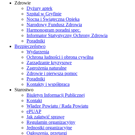
Zdrowie
Dyżury aptek
Szpital w Gryfinie
Nocna i Świąteczna Opieka
Narodowy Fundusz Zdrowia
Harmonogram poradni spec.
Informator Statystyczny Ochrony Zdrowia
Poradniki
Bezpieczeństwo
Wydarzenia
Ochrona ludności i obrona cywilna
Zarządzanie kryzysowe
Zagrożenia naturalne
Zdrowie i pierwsza pomoc
Poradniki
Kontakty i współpraca
Starostwo
Biuletyn Informacji Publicznej
Kontakt
Władze Powiatu / Rada Powiatu
ePUAP
Jak załatwić sprawę
Regulamin organizacyjny
Jednostki organizacyjne
Ogłoszenia, przetargi