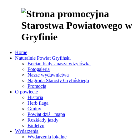
Home
Naturalnie Powiat Gryfiński
Bocian biały - nasza wizytówka
Fotogaleria
Nasze wydawnictwa
Nagroda Starosty Gryfińskiego
Promocja
O powiecie
Historia
Herb flaga
Gminy
Powiat dziś - mapa
Rozkłady jazdy
Biuletyn
Wydarzenia
Wydarzenia lokalne