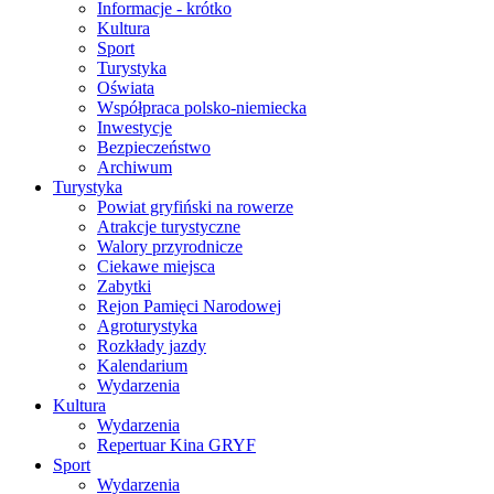
Informacje - krótko
Kultura
Sport
Turystyka
Oświata
Współpraca polsko-niemiecka
Inwestycje
Bezpieczeństwo
Archiwum
Turystyka
Powiat gryfiński na rowerze
Atrakcje turystyczne
Walory przyrodnicze
Ciekawe miejsca
Zabytki
Rejon Pamięci Narodowej
Agroturystyka
Rozkłady jazdy
Kalendarium
Wydarzenia
Kultura
Wydarzenia
Repertuar Kina GRYF
Sport
Wydarzenia