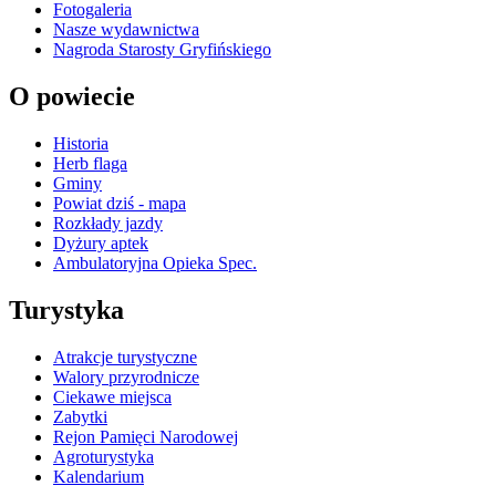
Fotogaleria
Nasze wydawnictwa
Nagroda Starosty Gryfińskiego
O powiecie
Historia
Herb flaga
Gminy
Powiat dziś - mapa
Rozkłady jazdy
Dyżury aptek
Ambulatoryjna Opieka Spec.
Turystyka
Atrakcje turystyczne
Walory przyrodnicze
Ciekawe miejsca
Zabytki
Rejon Pamięci Narodowej
Agroturystyka
Kalendarium