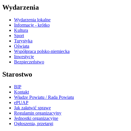
Wydarzenia
Wydarzenia lokalne
Informacje - krótko
Kultura
Sport
Turystyka
Oświata
Współpraca polsko-niemiecka
Inwestycje
Bezpieczeństwo
Starostwo
BIP
Kontakt
Władze Powiatu / Rada Powiatu
ePUAP
Jak załatwić sprawę
Regulamin organizacyjny
Jednostki organizacyjne
Ogłoszenia, przetargi