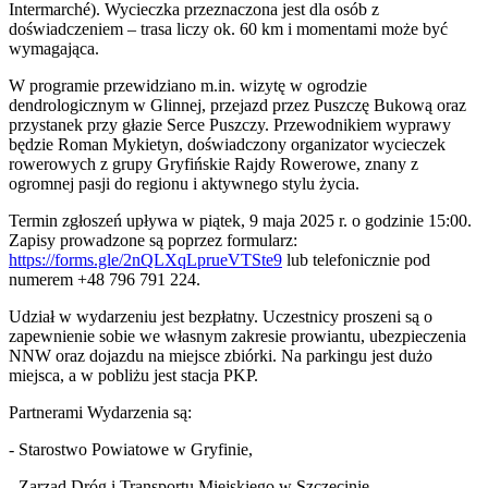
Intermarché). Wycieczka przeznaczona jest dla osób z
doświadczeniem – trasa liczy ok. 60 km i momentami może być
wymagająca.
W programie przewidziano m.in. wizytę w ogrodzie
dendrologicznym w Glinnej, przejazd przez Puszczę Bukową oraz
przystanek przy głazie Serce Puszczy. Przewodnikiem wyprawy
będzie Roman Mykietyn, doświadczony organizator wycieczek
rowerowych z grupy Gryfińskie Rajdy Rowerowe, znany z
ogromnej pasji do regionu i aktywnego stylu życia.
Termin zgłoszeń upływa w piątek, 9 maja 2025 r. o godzinie 15:00.
Zapisy prowadzone są poprzez formularz:
https://forms.gle/2nQLXqLprueVTSte9
lub telefonicznie pod
numerem +48 796 791 224.
Udział w wydarzeniu jest bezpłatny. Uczestnicy proszeni są o
zapewnienie sobie we własnym zakresie prowiantu, ubezpieczenia
NNW oraz dojazdu na miejsce zbiórki. Na parkingu jest dużo
miejsca, a w pobliżu jest stacja PKP.
Partnerami Wydarzenia są:
- Starostwo Powiatowe w Gryfinie,
- Zarząd Dróg i Transportu Miejskiego w Szczecinie,