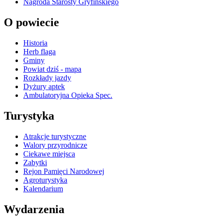
Nagroda Starosty Gryfińskiego
O powiecie
Historia
Herb flaga
Gminy
Powiat dziś - mapa
Rozkłady jazdy
Dyżury aptek
Ambulatoryjna Opieka Spec.
Turystyka
Atrakcje turystyczne
Walory przyrodnicze
Ciekawe miejsca
Zabytki
Rejon Pamięci Narodowej
Agroturystyka
Kalendarium
Wydarzenia