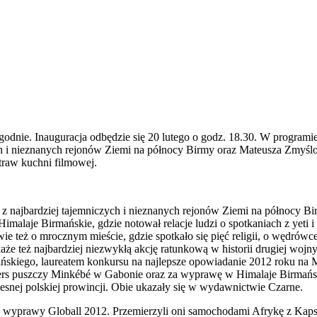
tygodnie. Inauguracja odbędzie się 20 lutego o godz. 18.30. W program
zych i nieznanych rejonów Ziemi na północy Birmy oraz Mateusza Zmyś
traw kuchni filmowej.
ym z najbardziej tajemniczych i nieznanych rejonów Ziemi na północy B
imalaje Birmańskie, gdzie notował relacje ludzi o spotkaniach z yeti i
wie też o mrocznym mieście, gdzie spotkało się pięć religii, o wędrów
e też najbardziej niezwykłą akcję ratunkową w historii drugiej wojny 
cińskiego, laureatem konkursu na najlepsze opowiadanie 2012 roku 
rs puszczy Minkébé w Gabonie oraz za wyprawę w Himalaje Birmańskie
zesnej polskiej prowincji. Obie ukazały się w wydawnictwie Czarne.
 wyprawy Globall 2012. Przemierzyli oni samochodami Afrykę z Kaps