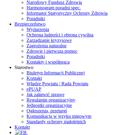
Narodowy Fundusz Zdrowia
Harmonogram poradni spec.
Informator Statystyczny Ochrony Zdrowia
Poradniki
Bezpieczeństwo
Wydarzenia
Ochrona ludności i obrona cywilna
Zarządzanie kryzysowe
Zagrożenia naturalne
Zdrowie i pierwsza pomoc
Poradniki
Kontakty i współpraca
Starostwo
Biuletyn Informacji Publicznej
Kontakt
Władze Powiatu / Rada Powiatu
ePUAP
Jak załatwić sprawę
Regulamin organizacyjny
Jednostki organizacyjne
Ogłoszenia, przetargi
Komunikacja w języku migowym
Standardy ochrony małoletnich
Kontakt