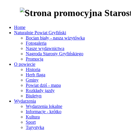
Home
Naturalnie Powiat Gryfiński
Bocian biały - nasza wizytówka
Fotogaleria
Nasze wydawnictwa
Nagroda Starosty Gryfińskiego
Promocja
O powiecie
Historia
Herb flaga
Gminy
Powiat dziś - mapa
Rozkłady jazdy
Biuletyn
Wydarzenia
Wydarzenia lokalne
Informacje - krótko
Kultura
Sport
Turystyka