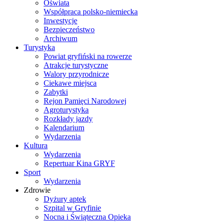
Oświata
Współpraca polsko-niemiecka
Inwestycje
Bezpieczeństwo
Archiwum
Turystyka
Powiat gryfiński na rowerze
Atrakcje turystyczne
Walory przyrodnicze
Ciekawe miejsca
Zabytki
Rejon Pamięci Narodowej
Agroturystyka
Rozkłady jazdy
Kalendarium
Wydarzenia
Kultura
Wydarzenia
Repertuar Kina GRYF
Sport
Wydarzenia
Zdrowie
Dyżury aptek
Szpital w Gryfinie
Nocna i Świąteczna Opieka