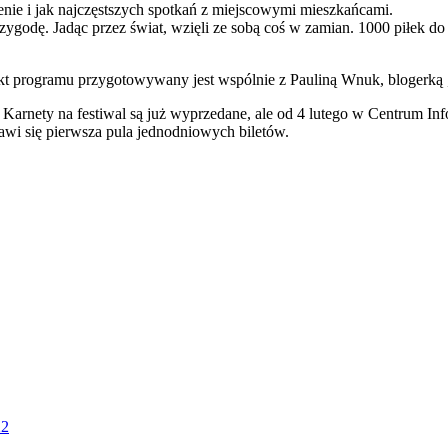
enie i jak najczęstszych spotkań z miejscowymi mieszkańcami.
zygodę. Jadąc przez świat, wzięli ze sobą coś w zamian. 1000 piłek do 
t programu przygotowywany jest wspólnie z Pauliną Wnuk, blogerką „
. Karnety na festiwal są już wyprzedane, ale od 4 lutego w Centrum In
jawi się pierwsza pula jednodniowych biletów.
22