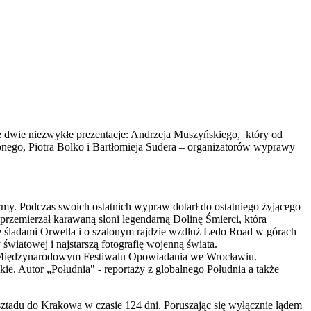
ie dwie niezwykłe prezentacje: Andrzeja Muszyńskiego, który od
lonego, Piotra Bolko i Bartłomieja Sudera – organizatorów wyprawy
irmy. Podczas swoich ostatnich wypraw dotarł do ostatniego żyjącego
 przemierzał karawaną słoni legendarną Dolinę Śmierci, która
ce śladami Orwella i o szalonym rajdzie wzdłuż Ledo Road w górach
światowej i najstarszą fotografię wojenną świata.
na Międzynarodowym Festiwalu Opowiadania we Wrocławiu.
. Autor „Południa" - reportaży z globalnego Południa a także
ztadu do Krakowa w czasie 124 dni. Poruszając się wyłącznie lądem