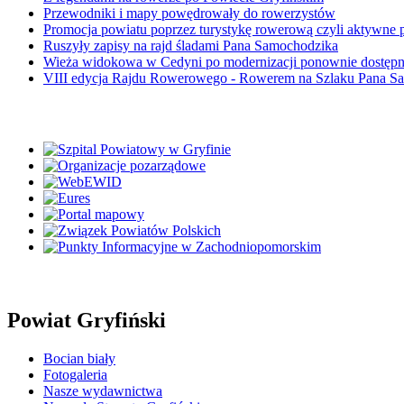
Przewodniki i mapy powędrowały do rowerzystów
Promocja powiatu poprzez turystykę rowerową czyli aktywne 
Ruszyły zapisy na rajd śladami Pana Samochodzika
Wieża widokowa w Cedyni po modernizacji ponownie dostęp
VIII edycja Rajdu Rowerowego - Rowerem na Szlaku Pana S
Powiat Gryfiński
Bocian biały
Fotogaleria
Nasze wydawnictwa