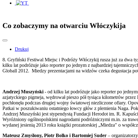
Co zobaczymy na otwarciu Włóczykija
Drukuj
8. Gryfiński Festiwal Miejsc i Podróży Włóczykij rusza już za dwa 
kilku lat podróżuje jako reporter po jednym z najbardziej tajemnic
Globall 2012. Miedzy prezentacjami na widzów czeka degustacja po
Andrzej Muszyński
- od kilku lat podróżuje jako reporter po jedn
azjatyckiego pigmeja, wędrował pieszo pół tysiąca kilometrów przez H
pochłonęła podczas drugiej wojny światowej niezliczone ofiary. Opo
Patkai w poszukiwaniu ostatniego łowcy głów z plemienia Naga. Pokaż
Andrzej Muszyński jest stypendystą Fundacji Herodot im. R. Kapuś
Wyróżniony ogólnopolskimi nagrodami podróżniczymi m.in. za trawe
wydanej jesienią 2013 roku książki prozatorskiej „Miedza" o współc
Mateusz Zmyślony, Piotr Bolko i Bartomiej Suder
– organizatorzy