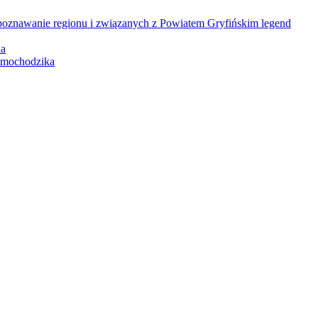
poznawanie regionu i związanych z Powiatem Gryfińskim legend
na
amochodzika