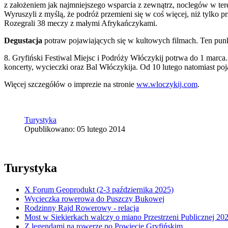
z założeniem jak najmniejszego wsparcia z zewnątrz, noclegów w ter
Wyruszyli z myślą, że podróż przemieni się w coś więcej, niż tylko pr
Rozegrali 38 meczy z małymi Afrykańczykami.
Degustacja
potraw pojawiających się w kultowych filmach. Ten punk
8. Gryfiński Festiwal Miejsc i Podróży Włóczykij potrwa do 1 marca
koncerty, wycieczki oraz Bal Włóczykija. Od 10 lutego natomiast po
Więcej szczegółów o imprezie na stronie
ww.wloczykij.com
.
Turystyka
Opublikowano: 05 lutego 2014
Turystyka
X Forum Geoprodukt (2-3 października 2025)
Wycieczka rowerowa do Puszczy Bukowej
Rodzinny Rajd Rowerowy - relacja
Most w Siekierkach walczy o miano Przestrzeni Publicznej 20
Z legendami na rowerze po Powiecie Gryfińskim