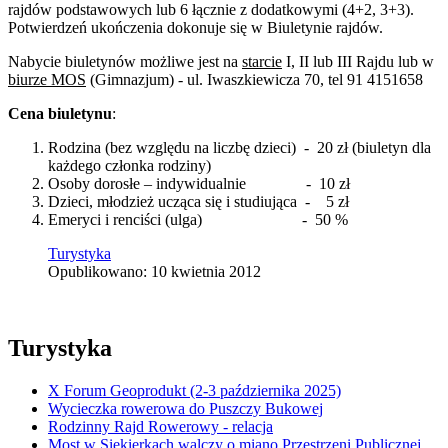
rajdów
podstawowych lub 6 łącznie z dodatkowymi (4+2, 3+3).
Potwierdzeń ukończenia dokonuje się w Biuletynie rajdów.
Nabycie biuletynów możliwe jest na
starcie
I, II lub III Rajdu lub w
biurze MOS
(Gimnazjum) - ul. Iwaszkiewicza 70, tel 91 4151658
Cena biuletynu
:
Rodzina (bez względu na liczbę dzieci) - 20 zł (biuletyn dla
każdego członka rodziny)
Osoby dorosłe – indywidualnie - 10 zł
Dzieci, młodzież ucząca się i studiująca - 5 zł
Emeryci i renciści (ulga) - 50 %
Turystyka
Opublikowano: 10 kwietnia 2012
Turystyka
X Forum Geoprodukt (2-3 października 2025)
Wycieczka rowerowa do Puszczy Bukowej
Rodzinny Rajd Rowerowy - relacja
Most w Siekierkach walczy o miano Przestrzeni Publicznej