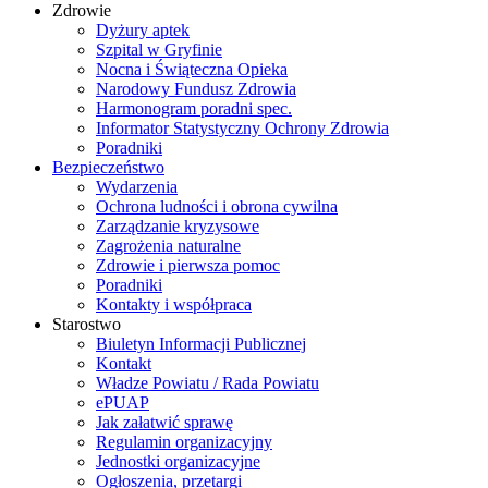
Zdrowie
Dyżury aptek
Szpital w Gryfinie
Nocna i Świąteczna Opieka
Narodowy Fundusz Zdrowia
Harmonogram poradni spec.
Informator Statystyczny Ochrony Zdrowia
Poradniki
Bezpieczeństwo
Wydarzenia
Ochrona ludności i obrona cywilna
Zarządzanie kryzysowe
Zagrożenia naturalne
Zdrowie i pierwsza pomoc
Poradniki
Kontakty i współpraca
Starostwo
Biuletyn Informacji Publicznej
Kontakt
Władze Powiatu / Rada Powiatu
ePUAP
Jak załatwić sprawę
Regulamin organizacyjny
Jednostki organizacyjne
Ogłoszenia, przetargi