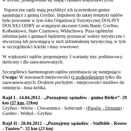
Tegoroczne rajdy mają przybliżyć ich uczestnikom gminy
sąsiadujące z gminą Gryfino. Impulsem do takiej tematyki rajdów
było powstanie w tym roku Organizacji Turystycznej DOLINY
DOLNEJ ODRY ze wstępnym akcesem Gmin Banie, Gryfino,
Kołbaskowo, Stare Czarnowo, Widuchowa. Poza ogólnymi
informacjami o gminach będziemy poznawać walory turystyczne i
stworzoną lub powstającą w nich infrastrukturę turystyczną, w tym
w szczególności ścieżki i trasy rowerowe.
W większości rajdów proponujemy 3 warianty tras: podstawowy,
skrócony i dla zaawansowanych.
Szczegółowy harmonogram rajdów przedstawia się następująco:
Uwaga:
W nawiasach miejscowości (
z podkreśleniem
) tylko dla
zaawansowanych;
Drukiem pochyłym
- miejscowości możliwe do
ominięcia - trasa krótka.
Rajd I - 14.04.2012 - „Poznajemy sąsiadów - gmina Bielice”
-
29
km
(
37 km
,
22km)
Gryfino - Wirów - Chwarstnica -
Sobieradz -
(
Parsów - Drzenin
)
-
Gardno
- Wełtyń - Gryfino
Rajd II - 28.04.2012 - „Poznajemy sąsiadów - Staffelde - Rosow
- Tantow”- 32 km (
23 km
)