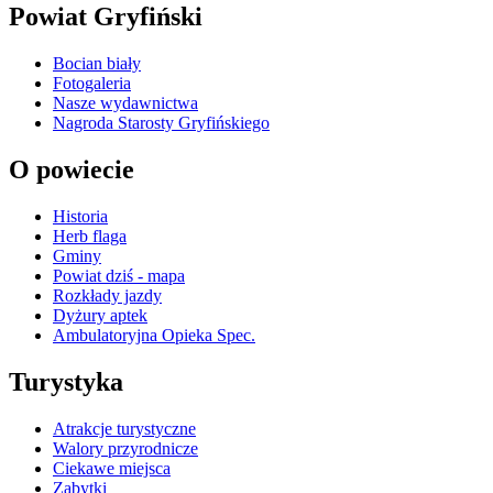
Powiat Gryfiński
Bocian biały
Fotogaleria
Nasze wydawnictwa
Nagroda Starosty Gryfińskiego
O powiecie
Historia
Herb flaga
Gminy
Powiat dziś - mapa
Rozkłady jazdy
Dyżury aptek
Ambulatoryjna Opieka Spec.
Turystyka
Atrakcje turystyczne
Walory przyrodnicze
Ciekawe miejsca
Zabytki