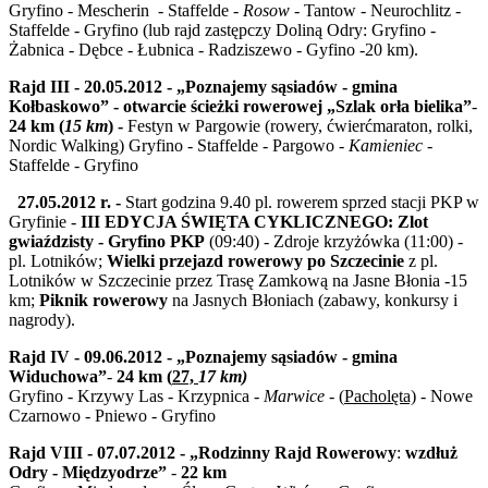
Gryfino - Mescherin - Staffelde -
Rosow
- Tantow - Neurochlitz -
Staffelde - Gryfino (lub rajd zastępczy Doliną Odry: Gryfino -
Żabnica - Dębce - Łubnica - Radziszewo - Gyfino -20 km).
Rajd III - 20.05.2012 - „Poznajemy sąsiadów - gmina
Kołbaskowo” - otwarcie ścieżki rowerowej „Szlak orła bielika”
-
24 km
(
15 km
) -
Festyn w Pargowie (rowery, ćwierćmaraton, rolki,
Nordic Walking) Gryfino - Staffelde - Pargowo -
Kamieniec
-
Staffelde - Gryfino
27.05.2012 r. -
Start godzina 9.40 pl. rowerem sprzed stacji PKP w
Gryfinie -
III EDYCJA ŚWIĘTA CYKLICZNEGO
:
Zlot
gwiaździsty - Gryfino PKP
(09:40) - Zdroje krzyżówka (11:00) -
pl. Lotników;
Wielki przejazd rowerowy po Szczecinie
z pl.
Lotników w Szczecinie przez Trasę Zamkową na Jasne Błonia -15
km;
Piknik rowerowy
na Jasnych Błoniach (zabawy, konkursy i
nagrody).
Rajd IV - 09.06.2012 - „Poznajemy sąsiadów - gmina
Widuchowa”
-
24 km
(
27,
17 km
)
Gryfino - Krzywy Las - Krzypnica -
Marwice
- (
Pacholęta)
- Nowe
Czarnowo - Pniewo - Gryfino
Rajd VIII - 07.07.2012 - „Rodzinny Rajd Rowerowy
:
wzdłuż
Odry - Międzyodrze”
-
22 km