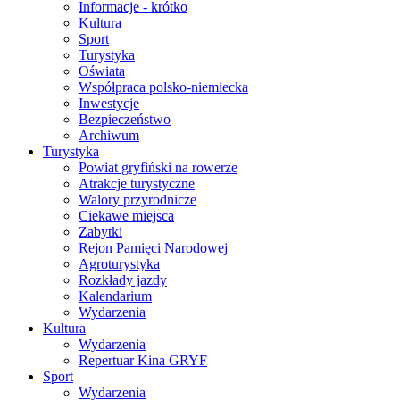
Informacje - krótko
Kultura
Sport
Turystyka
Oświata
Współpraca polsko-niemiecka
Inwestycje
Bezpieczeństwo
Archiwum
Turystyka
Powiat gryfiński na rowerze
Atrakcje turystyczne
Walory przyrodnicze
Ciekawe miejsca
Zabytki
Rejon Pamięci Narodowej
Agroturystyka
Rozkłady jazdy
Kalendarium
Wydarzenia
Kultura
Wydarzenia
Repertuar Kina GRYF
Sport
Wydarzenia