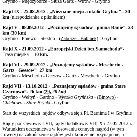
Gryfino - Międzyodrze - Śluza Gartz - Wirów - Gryfino
Rajd IX - 25.08.2012 - „Nieznane miejsca okolic Gryfina” - 20
km
(niespodzianka z piknikiem)
Rajd V - 08.09.2012 - „Poznajemy sąsiadów - gmina Banie”- 23
km (
30 km
)
Gryfino - Pniewo - Steklno -
(
Zaborze - Babinek)
- Gryfino
Rajd X - 21.09.2012 - „Europejski Dzień bez Samochodu”-
Trasa miejska -
10 km
.
Rajd VI - 29.09.2012 - „Poznajemy sąsiadów - Mescherin -
Gartz - Geesow”- 27 km
Gryfino - Mescherin - Geesow - Gartz - Mescherin - Gryfino
Rajd VII - 13.10.2012 - „Poznajemy sąsiadów - gmina Stare
Czarnowo”- 26 km (
29,
20 km
)
Gryfino - Wełtyń - Gardno -
Wysoka Gryfińska - (
Binowo)
-
Chlebowo - Stare Brynki
- Gryfino.
Start do wszystkich rajdów odbywa się z Pl. Barnima I w Gryfinie
Rajdy podstawowe: I-VII, rajdy dodatkowe: VIII-X i 27.05.2012 r.
Warunkiem uczestnictwa w losowaniu cennych nagród (w tym
rowery) na zakończenie rajdów jest ukończenie przynajmniej 5