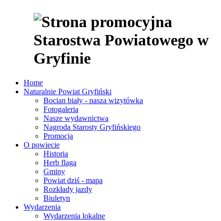
Home
Naturalnie Powiat Gryfiński
Bocian biały - nasza wizytówka
Fotogaleria
Nasze wydawnictwa
Nagroda Starosty Gryfińskiego
Promocja
O powiecie
Historia
Herb flaga
Gminy
Powiat dziś - mapa
Rozkłady jazdy
Biuletyn
Wydarzenia
Wydarzenia lokalne