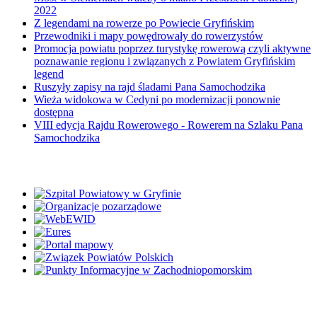
2022
Z legendami na rowerze po Powiecie Gryfińskim
Przewodniki i mapy powędrowały do rowerzystów
Promocja powiatu poprzez turystykę rowerową czyli aktywne
poznawanie regionu i związanych z Powiatem Gryfińskim
legend
Ruszyły zapisy na rajd śladami Pana Samochodzika
Wieża widokowa w Cedyni po modernizacji ponownie
dostępna
VIII edycja Rajdu Rowerowego - Rowerem na Szlaku Pana
Samochodzika