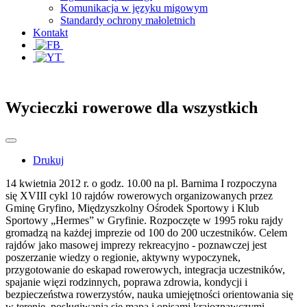
Komunikacja w języku migowym
Standardy ochrony małoletnich
Kontakt
Wycieczki rowerowe dla wszystkich
Drukuj
14 kwietnia 2012 r. o godz. 10.00 na pl. Barnima I rozpoczyna
się XVIII cykl 10 rajdów rowerowych organizowanych przez
Gminę Gryfino, Międzyszkolny Ośrodek Sportowy i Klub
Sportowy „Hermes” w Gryfinie. Rozpoczęte w 1995 roku rajdy
gromadzą na każdej imprezie od 100 do 200 uczestników. Celem
rajdów jako masowej imprezy rekreacyjno - poznawczej jest
poszerzanie wiedzy o regionie, aktywny wypoczynek,
przygotowanie do eskapad rowerowych, integracja uczestników,
spajanie więzi rodzinnych, poprawa zdrowia, kondycji i
bezpieczeństwa rowerzystów, nauka umiejętności orientowania się
w terenie, posługiwania się mapą i opisami krajoznawczymi.