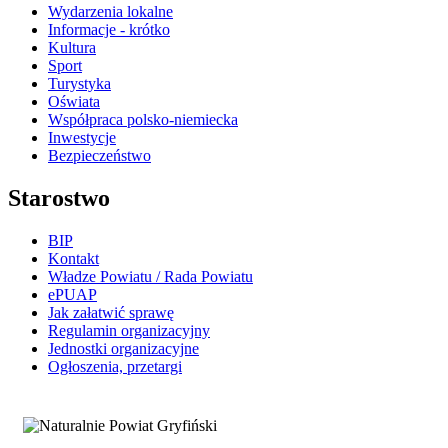
Wydarzenia lokalne
Informacje - krótko
Kultura
Sport
Turystyka
Oświata
Współpraca polsko-niemiecka
Inwestycje
Bezpieczeństwo
Starostwo
BIP
Kontakt
Władze Powiatu / Rada Powiatu
ePUAP
Jak załatwić sprawę
Regulamin organizacyjny
Jednostki organizacyjne
Ogłoszenia, przetargi