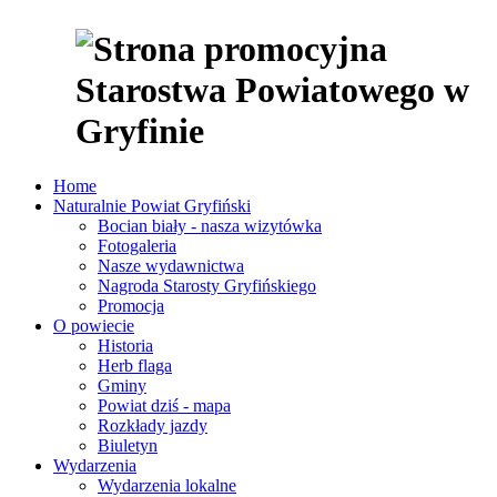
Home
Naturalnie Powiat Gryfiński
Bocian biały - nasza wizytówka
Fotogaleria
Nasze wydawnictwa
Nagroda Starosty Gryfińskiego
Promocja
O powiecie
Historia
Herb flaga
Gminy
Powiat dziś - mapa
Rozkłady jazdy
Biuletyn
Wydarzenia
Wydarzenia lokalne