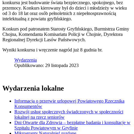
konkursu jest budowanie świata bezpiecznego, spokojnego, bez
przemocy. Konkurs kierowany był do dzieci i młodzieży w wieku
od 3 do 18 lat oraz osób pełnoletnich z niepełnosprawnością
intelektualną z powiatu gryfińskiego.
Konkurs pod patronatem Starosty Gryfińskiego, Burmistrza Gminy
Chojna, Komendanta Komisariatu Policji w Chojnie, Dyrektora
Regionalnej Dyrekcji Lasów Państwowych.
Wyniki konkursu i wręczenie nagród już 8 gudnia br.
Wydarzenia
Opublikowano: 29 listopada 2023
Wydarzenia lokalne
Informacja o przerwie urlopowej Powiatowego Rzecznika
Konsumentów
Rozwój usług społecznych świadczonych w społeczności
lokalnej na rzecz seniorów
Dni Otwarte dla Zdrowia – bezpłatne badania i konsultacje w
Szpitalu Powiatowym w Gryfinie
Mikrogranty.Naturalnie! rozdane