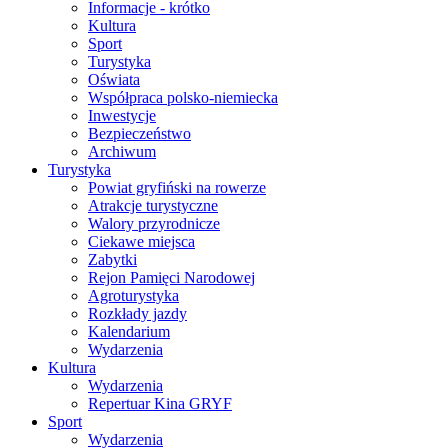
Informacje - krótko
Kultura
Sport
Turystyka
Oświata
Współpraca polsko-niemiecka
Inwestycje
Bezpieczeństwo
Archiwum
Turystyka
Powiat gryfiński na rowerze
Atrakcje turystyczne
Walory przyrodnicze
Ciekawe miejsca
Zabytki
Rejon Pamięci Narodowej
Agroturystyka
Rozkłady jazdy
Kalendarium
Wydarzenia
Kultura
Wydarzenia
Repertuar Kina GRYF
Sport
Wydarzenia