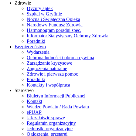
Zdrowie
Dyżury aptek
Szpital w Gryfinie
Nocna i Świąteczna Opieka
Narodowy Fundusz Zdrowia
Harmonogram poradni spec.
Informator Statystyczny Ochrony Zdrowia
Poradniki
Bezpieczeństwo
Wydarzenia
Ochrona ludności i obrona cywilna
Zarządzanie kryzysowe
Zagrożenia naturalne
Zdrowie i pierwsza pomoc
Poradniki
Kontakty i współpraca
Starostwo
Biuletyn Informacji Publicznej
Kontakt
Władze Powiatu / Rada Powiatu
ePUAP
Jak załatwić sprawę
Regulamin organizacyjny
Jednostki organizacyjne
Ogłoszenia, przetargi