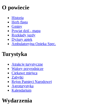
O powiecie
Historia
Herb flaga
Gminy
Powiat dziś - mapa
Rozkłady jazdy
Dyżury aptek
Ambulatoryjna Opieka Spec.
Turystyka
Atrakcje turystyczne
Walory przyrodnicze
Ciekawe miejsca
Zabytki
Rejon Pamięci Narodowej
Agroturystyka
Kalendarium
Wydarzenia