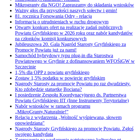
Mikrogranty dla NGO! Zapraszamy do składania wniosków
Ważny głos dla przyszłości naszych sołectw i gmin!
81. rocznica Forsowania Odry - relacja
Informacja o utrudnieniach w ruchu drogowym
Otwarty konkurs ofert na realizację zadań publicznych
Powiatu Gryfińskiego w 2026 roku oraz nabór kandydatów
na członków komisji konkursowych
Jubileuszowa 20. Gala Nagród Starosty Gryfińskiego za
Promocję Powiatu już za nami!
Samochód hybrydowy typu plug-in dla Starostwa
Powiatowego w Gryfinie z dofinansowaniem WFOŚiGW w
Szczecinie
1,5% dla OPP z powiatu gryfińskiego
Zostaw 1,5% podatku w powiecie gryfińskim
Nagrody Starosty za promocję Powiatu po raz dwudziesty.
Kto zdobędzie statuetkę Bociana?
I posiedzenie Zespołu Koordynacyjnego ds. Partnerstwa
Powiatu Gryfińskiego IIT (Inne Instrumenty Terytorialne)
Nabór wniosków w ramach programu
„MikroGranty.Naturalnie!”
Relacja z wydarzenia „Wolność wyśpiewana, słowem
opowiedziana"
Nagrody Starosty Gryfińskiego za promocję Powiatu. Zgłoś
swojego kandydata
Zaproszenie na wydarzenie patriotyczno-kulturalne pt.