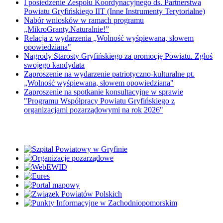
I posiedzenie Zespołu Koordynacyjnego ds. Partnerstwa
Powiatu Gryfińskiego IIT (Inne Instrumenty Terytorialne)
Nabór wniosków w ramach programu
„MikroGranty.Naturalnie!”
Relacja z wydarzenia „Wolność wyśpiewana, słowem
opowiedziana"
Nagrody Starosty Gryfińskiego za promocję Powiatu. Zgłoś
swojego kandydata
Zaproszenie na wydarzenie patriotyczno-kulturalne pt.
„Wolność wyśpiewana, słowem opowiedziana"
Zaproszenie na spotkanie konsultacyjne w sprawie
"Programu Współpracy Powiatu Gryfińskiego z
organizacjami pozarządowymi na rok 2026"