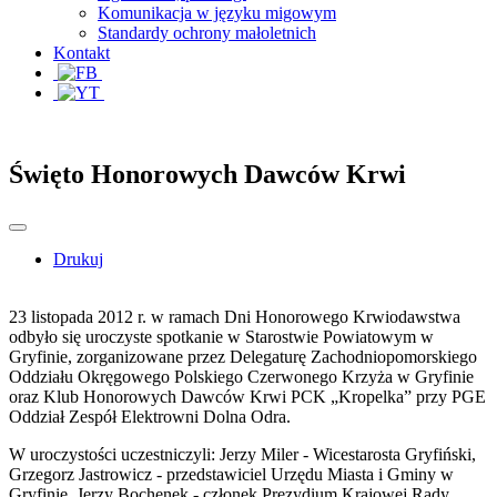
Komunikacja w języku migowym
Standardy ochrony małoletnich
Kontakt
Święto Honorowych Dawców Krwi
Drukuj
23 listopada 2012 r. w ramach Dni Honorowego Krwiodawstwa
odbyło się uroczyste spotkanie w Starostwie Powiatowym w
Gryfinie, zorganizowane przez Delegaturę Zachodniopomorskiego
Oddziału Okręgowego Polskiego Czerwonego Krzyża w Gryfinie
oraz Klub Honorowych Dawców Krwi PCK „Kropelka” przy PGE
Oddział Zespół Elektrowni Dolna Odra.
W uroczystości uczestniczyli: Jerzy Miler - Wicestarosta Gryfiński,
Grzegorz Jastrowicz - przedstawiciel Urzędu Miasta i Gminy w
Gryfinie, Jerzy Bochenek - członek Prezydium Krajowej Rady