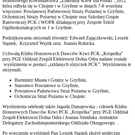
Honorowego Krwiodawstwa „Zbieramy Krew dla Polski”, 2012
która odbyła się w Chojnie i w Gryfinie w dniach 7-8 września
wręczono: Powiatowej Państwowej Straży Pożarnej w Gryfinie,
Ochotniczej Straży Pożarnej w Chojnie oraz Szkolnej Grupie
Ratowniczej PCK i WOPR działającej przy Zespole Szkół
Ogólnokształcących nr 1 w Gryfinie.
Podziękowania otrzymali również: Edward Zajączkowski, Leszek
Stąsiek, Krzysztof Węzik oraz Joanna Rokicka.
Uchwałą Klubu Honorowych Dawców Krwi PCK „Kropelka”
przy PGE Oddział Zespół Elektrowni Dolna Odra nadane zostały
wyróżnienia w postaci „szklanych różyczek PCK”. Wyróżnienia te
otrzymali:
Burmistrz Miasta i Gminy w Gryfinie,
Starostwo Powiatowe w Gryfinie,
Powiatowa Państwowa Straż Pożarna w Gryfinie,
Ochotnicza Straż Pożarna w Chojnie.
Wyróżnienia odebrały także Jagoda Dunajewska - członek Klubu
Honorowych Dawców Krwi PCK „Kropelka” przy PGE Oddział
Zespół Elektrowni Dolna Odra i Joanna Simińska -instruktor
Delegatury Zachodniopomorskiego Oddziału Okręgowego .
Po wręczeniu wyróżnień Pan Leszek Stąsiek złożył serdeczne