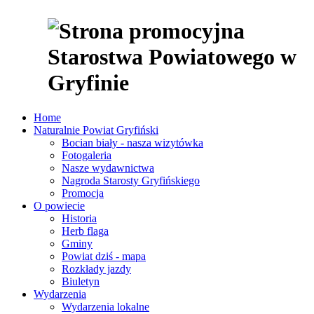
Home
Naturalnie Powiat Gryfiński
Bocian biały - nasza wizytówka
Fotogaleria
Nasze wydawnictwa
Nagroda Starosty Gryfińskiego
Promocja
O powiecie
Historia
Herb flaga
Gminy
Powiat dziś - mapa
Rozkłady jazdy
Biuletyn
Wydarzenia
Wydarzenia lokalne