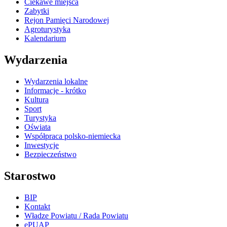
Ciekawe miejsca
Zabytki
Rejon Pamięci Narodowej
Agroturystyka
Kalendarium
Wydarzenia
Wydarzenia lokalne
Informacje - krótko
Kultura
Sport
Turystyka
Oświata
Współpraca polsko-niemiecka
Inwestycje
Bezpieczeństwo
Starostwo
BIP
Kontakt
Władze Powiatu / Rada Powiatu
ePUAP