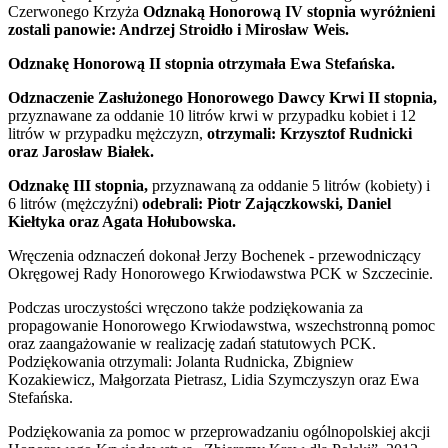
Czerwonego Krzyża
Odznaką Honorową IV stopnia wyróżnieni
zostali panowie: Andrzej Stroidło i Mirosław Weis.
Odznakę Honorową II stopnia otrzymała Ewa Stefańska.
Odznaczenie Zasłużonego Honorowego Dawcy Krwi II stopnia,
przyznawane za oddanie 10 litrów krwi w przypadku kobiet i 12
litrów w przypadku mężczyzn,
otrzymali: Krzysztof Rudnicki
oraz Jarosław Białek.
Odznakę III stopnia,
przyznawaną za oddanie 5 litrów (kobiety) i
6 litrów (mężczyźni)
odebrali: Piotr Zajączkowski, Daniel
Kiełtyka oraz Agata Hołubowska.
Wręczenia odznaczeń dokonał Jerzy Bochenek - przewodniczący
Okręgowej Rady Honorowego Krwiodawstwa PCK w Szczecinie.
Podczas uroczystości wręczono także podziękowania za
propagowanie Honorowego Krwiodawstwa, wszechstronną pomoc
oraz zaangażowanie w realizację zadań statutowych PCK.
Podziękowania otrzymali: Jolanta Rudnicka, Zbigniew
Kozakiewicz, Małgorzata Pietrasz, Lidia Szymczyszyn oraz Ewa
Stefańska.
Podziękowania za pomoc w przeprowadzaniu ogólnopolskiej akcji