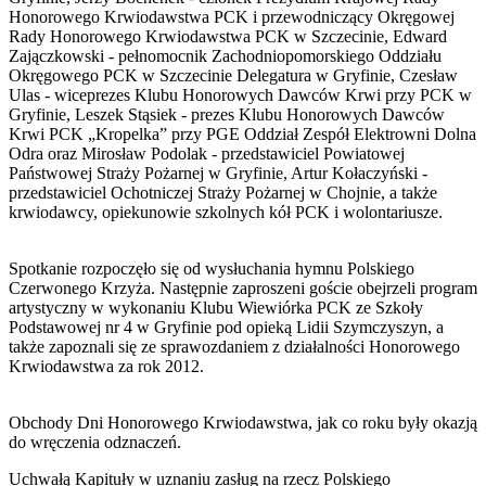
Honorowego Krwiodawstwa PCK i przewodniczący Okręgowej
Rady Honorowego Krwiodawstwa PCK w Szczecinie, Edward
Zajączkowski - pełnomocnik Zachodniopomorskiego Oddziału
Okręgowego PCK w Szczecinie Delegatura w Gryfinie, Czesław
Ulas - wiceprezes Klubu Honorowych Dawców Krwi przy PCK w
Gryfinie, Leszek Stąsiek - prezes Klubu Honorowych Dawców
Krwi PCK „Kropelka” przy PGE Oddział Zespół Elektrowni Dolna
Odra oraz Mirosław Podolak - przedstawiciel Powiatowej
Państwowej Straży Pożarnej w Gryfinie, Artur Kołaczyński -
przedstawiciel Ochotniczej Straży Pożarnej w Chojnie, a także
krwiodawcy, opiekunowie szkolnych kół PCK i wolontariusze.
Spotkanie rozpoczęło się od wysłuchania hymnu Polskiego
Czerwonego Krzyża. Następnie zaproszeni goście obejrzeli program
artystyczny w wykonaniu Klubu Wiewiórka PCK ze Szkoły
Podstawowej nr 4 w Gryfinie pod opieką Lidii Szymczyszyn, a
także zapoznali się ze sprawozdaniem z działalności Honorowego
Krwiodawstwa za rok 2012.
Obchody Dni Honorowego Krwiodawstwa, jak co roku były okazją
do wręczenia odznaczeń.
Uchwałą Kapituły w uznaniu zasług na rzecz Polskiego