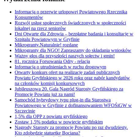
Informacja o przerwie urlopowej Powiatowego Rzecznika
Konsumentów
Rozwój usług społecznych świadczonych w społeczności
lokalnej na rzecz seniorów
Dni Otwarte dla Zdrowia – bezpłatne badania i konsultacje w
Szpitalu Powiatowym w Gryfinie
Mikrogranty.Naturalnie! rozdane
Mikrogranty dla NGO! Zapraszamy do składania wniosków
Ważny głos dla przyszłości naszych sołectw i gmin!
81. rocznica Forsowania Odry - relacja
Informacja o utrudnieniach w ruchu drogowym
Otwarty konkurs ofert na realizację zadań publicznych
Powiatu Gryfińskiego w 2026 roku oraz nabór kandydatów
na członków komisji konkursowych
Jubileuszowa 20. Gala Nagród Starosty Gryfińskiego za
Promocję Powiatu już za nami!
Samochód hybrydowy typu plug-in dla Starostwa
Powiatowego w Gryfinie z dofinansowaniem WFOŚiGW w
Szczecinie
1,5% dla OPP z powiatu gryfińskiego
Zostaw 1,5% podatku w powiecie gryfińskim
Nagrody Starosty za promocję Powiatu po raz dwudziesty.
Kto zdobędzie statuetkę Bociana?