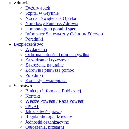
Zdrowie
Dyżury aptek
Szpital w Gryfinie
Nocna i Świąteczna Opieka
Narodowy Fundusz Zdrowia
Harmonogram poradni spec.
Informator Statystyczny Ochrony Zdrowia
Poradniki
Bezpieczeństwo
Wydarzenia
Ochrona ludności i obrona cywilna
Zarządzanie kryzysowe
Zagrożenia naturalne
Zdrowie i pierwsza pomoc
Poradniki
Kontakty i współpraca
Starostwo
Biuletyn Informacji Publicznej
Kontakt
Władze Powiatu / Rada Powiatu
ePUAP
Jak załatwić sprawę
Regulamin organizacyjny
Jednostki organizacyjne
Ogłoszenia, przetargi