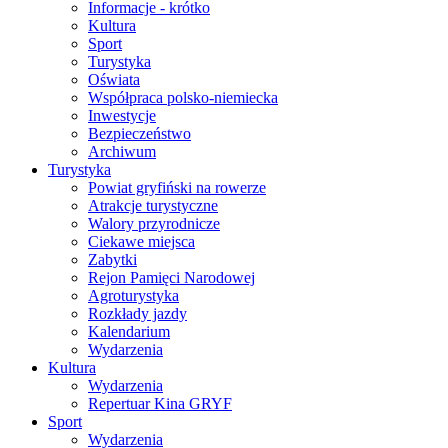
Informacje - krótko
Kultura
Sport
Turystyka
Oświata
Współpraca polsko-niemiecka
Inwestycje
Bezpieczeństwo
Archiwum
Turystyka
Powiat gryfiński na rowerze
Atrakcje turystyczne
Walory przyrodnicze
Ciekawe miejsca
Zabytki
Rejon Pamięci Narodowej
Agroturystyka
Rozkłady jazdy
Kalendarium
Wydarzenia
Kultura
Wydarzenia
Repertuar Kina GRYF
Sport
Wydarzenia