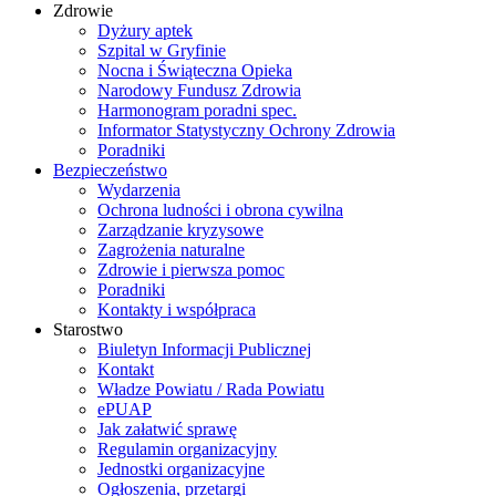
Zdrowie
Dyżury aptek
Szpital w Gryfinie
Nocna i Świąteczna Opieka
Narodowy Fundusz Zdrowia
Harmonogram poradni spec.
Informator Statystyczny Ochrony Zdrowia
Poradniki
Bezpieczeństwo
Wydarzenia
Ochrona ludności i obrona cywilna
Zarządzanie kryzysowe
Zagrożenia naturalne
Zdrowie i pierwsza pomoc
Poradniki
Kontakty i współpraca
Starostwo
Biuletyn Informacji Publicznej
Kontakt
Władze Powiatu / Rada Powiatu
ePUAP
Jak załatwić sprawę
Regulamin organizacyjny
Jednostki organizacyjne
Ogłoszenia, przetargi