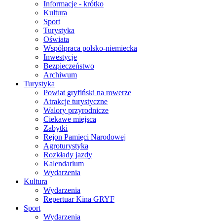
Informacje - krótko
Kultura
Sport
Turystyka
Oświata
Współpraca polsko-niemiecka
Inwestycje
Bezpieczeństwo
Archiwum
Turystyka
Powiat gryfiński na rowerze
Atrakcje turystyczne
Walory przyrodnicze
Ciekawe miejsca
Zabytki
Rejon Pamięci Narodowej
Agroturystyka
Rozkłady jazdy
Kalendarium
Wydarzenia
Kultura
Wydarzenia
Repertuar Kina GRYF
Sport
Wydarzenia