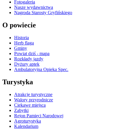
Fotogaleria
Nasze wydawnictwa
Nagroda Starosty Gryfińskiego
O powiecie
Historia
Herb flaga
Gminy
Powiat dziś - mapa
Rozkłady jazdy
Dyżury aptek
Ambulatoryjna Opieka Spec.
Turystyka
Atrakcje turystyczne
Walory przyrodnicze
Ciekawe miejsca
Zabytki
Rejon Pamięci Narodowej
Agroturystyka
Kalendarium