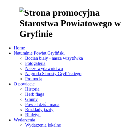
Home
Naturalnie Powiat Gryfiński
Bocian biały - nasza wizytówka
Fotogaleria
Nasze wydawnictwa
Nagroda Starosty Gryfińskiego
Promocja
O powiecie
Historia
Herb flaga
Gminy
Powiat dziś - mapa
Rozkłady jazdy
Biuletyn
Wydarzenia
Wydarzenia lokalne