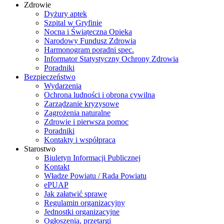
Zdrowie
Dyżury aptek
Szpital w Gryfinie
Nocna i Świąteczna Opieka
Narodowy Fundusz Zdrowia
Harmonogram poradni spec.
Informator Statystyczny Ochrony Zdrowia
Poradniki
Bezpieczeństwo
Wydarzenia
Ochrona ludności i obrona cywilna
Zarządzanie kryzysowe
Zagrożenia naturalne
Zdrowie i pierwsza pomoc
Poradniki
Kontakty i współpraca
Starostwo
Biuletyn Informacji Publicznej
Kontakt
Władze Powiatu / Rada Powiatu
ePUAP
Jak załatwić sprawę
Regulamin organizacyjny
Jednostki organizacyjne
Ogłoszenia, przetargi