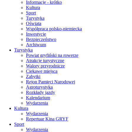
Informacje - krótko
Kultura
Sport
Turystyka
Oświata
Współpraca polsko-niemiecka
Inwestycje
Bezpieczeństwo
Archiwum
Turystyka
Powiat gryfiński na rowerze
Atrakcje turystyczne
Walory przyrodnicze
Ciekawe miejsca
Zabytki
Rejon Pamięci Narodowej
Agroturystyka
Rozkłady jazdy
Kalendarium
Wydarzenia
Kultura
Wydarzenia
Repertuar Kina GRYF
Sport
Wydarzenia