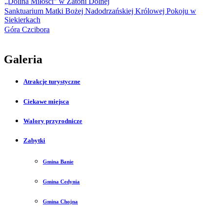
„Dolina Miłości” w Zatoni Dolnej
Sanktuarium Matki Bożej Nadodrzańskiej Królowej Pokoju w
Siekierkach
Góra Czcibora
Galeria
Atrakcje turystyczne
Ciekawe miejsca
Walory przyrodnicze
Zabytki
Gmina Banie
Gmina Cedynia
Gmina Chojna