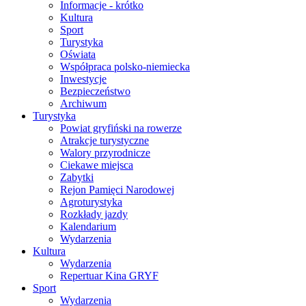
Informacje - krótko
Kultura
Sport
Turystyka
Oświata
Współpraca polsko-niemiecka
Inwestycje
Bezpieczeństwo
Archiwum
Turystyka
Powiat gryfiński na rowerze
Atrakcje turystyczne
Walory przyrodnicze
Ciekawe miejsca
Zabytki
Rejon Pamięci Narodowej
Agroturystyka
Rozkłady jazdy
Kalendarium
Wydarzenia
Kultura
Wydarzenia
Repertuar Kina GRYF
Sport
Wydarzenia