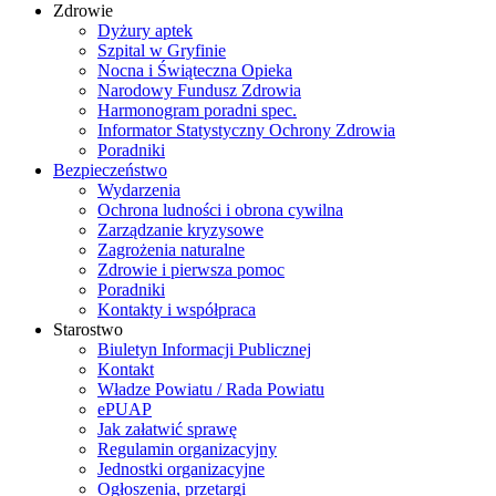
Zdrowie
Dyżury aptek
Szpital w Gryfinie
Nocna i Świąteczna Opieka
Narodowy Fundusz Zdrowia
Harmonogram poradni spec.
Informator Statystyczny Ochrony Zdrowia
Poradniki
Bezpieczeństwo
Wydarzenia
Ochrona ludności i obrona cywilna
Zarządzanie kryzysowe
Zagrożenia naturalne
Zdrowie i pierwsza pomoc
Poradniki
Kontakty i współpraca
Starostwo
Biuletyn Informacji Publicznej
Kontakt
Władze Powiatu / Rada Powiatu
ePUAP
Jak załatwić sprawę
Regulamin organizacyjny
Jednostki organizacyjne
Ogłoszenia, przetargi