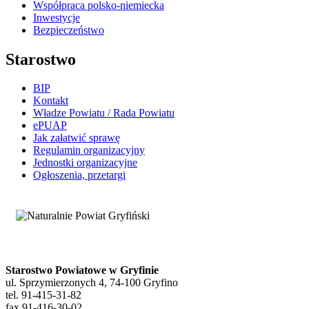
Współpraca polsko-niemiecka
Inwestycje
Bezpieczeństwo
Starostwo
BIP
Kontakt
Władze Powiatu / Rada Powiatu
ePUAP
Jak załatwić sprawę
Regulamin organizacyjny
Jednostki organizacyjne
Ogłoszenia, przetargi
Starostwo Powiatowe w Gryfinie
ul. Sprzymierzonych 4, 74-100 Gryfino
tel. 91-415-31-82
fax 91-416-30-02