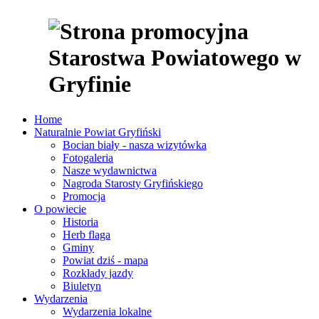
Home
Naturalnie Powiat Gryfiński
Bocian biały - nasza wizytówka
Fotogaleria
Nasze wydawnictwa
Nagroda Starosty Gryfińskiego
Promocja
O powiecie
Historia
Herb flaga
Gminy
Powiat dziś - mapa
Rozkłady jazdy
Biuletyn
Wydarzenia
Wydarzenia lokalne