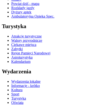
Powiat dziś - mapa
Rozkłady jazdy
Dyżury aptek
Ambulatoryjna Opieka Spec.
Turystyka
Atrakcje turystyczne
Walory przyrodnicze
Ciekawe miejsca
Zabytki
Rejon Pamięci Narodowej
Agroturystyka
Kalendarium
Wydarzenia
Wydarzenia lokalne
Informacje - krótko
Kultura
Sport
Turystyka
Oświata