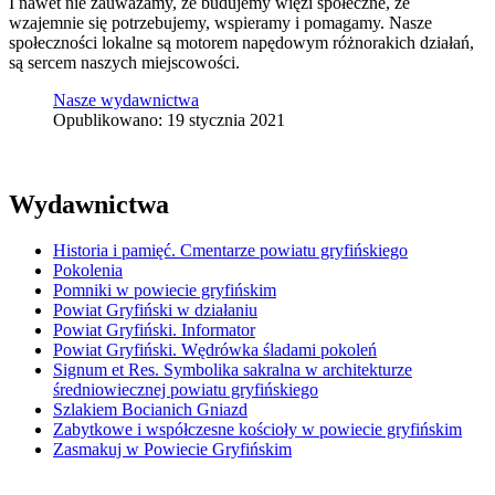
I nawet nie zauważamy, że budujemy więzi społeczne, że
wzajemnie się potrzebujemy, wspieramy i pomagamy. Nasze
społeczności lokalne są motorem napędowym różnorakich działań,
są sercem naszych miejscowości.
Nasze wydawnictwa
Opublikowano: 19 stycznia 2021
Wydawnictwa
Historia i pamięć. Cmentarze powiatu gryfińskiego
Pokolenia
Pomniki w powiecie gryfińskim
Powiat Gryfiński w działaniu
Powiat Gryfiński. Informator
Powiat Gryfiński. Wędrówka śladami pokoleń
Signum et Res. Symbolika sakralna w architekturze
średniowiecznej powiatu gryfińskiego
Szlakiem Bocianich Gniazd
Zabytkowe i współczesne kościoły w powiecie gryfińskim
Zasmakuj w Powiecie Gryfińskim