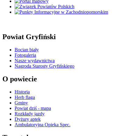
Powiat Gryfiński
Bocian biały
Fotogaleria
Nasze wydawnictwa
Nagroda Starosty Gryfińskiego
O powiecie
Historia
Herb flaga
Gminy
Powiat dziś - mapa
Rozkłady jazdy
Dyżury aptek
Ambulatoryjna Opieka Spec.