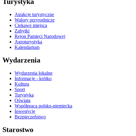
Turystyka
Atrakcje turystyczne
Walory przyrodnicze
Ciekawe miejsca
Zabytki
Rejon Pamięci Narodowej
Agroturystyka
Kalendarium
Wydarzenia
Wydarzenia lokalne
Informacje - krótko
Kultura
Sport
Turystyka
Oświata
Współpraca polsko-niemiecka
Inwestycje
Bezpieczeństwo
Starostwo