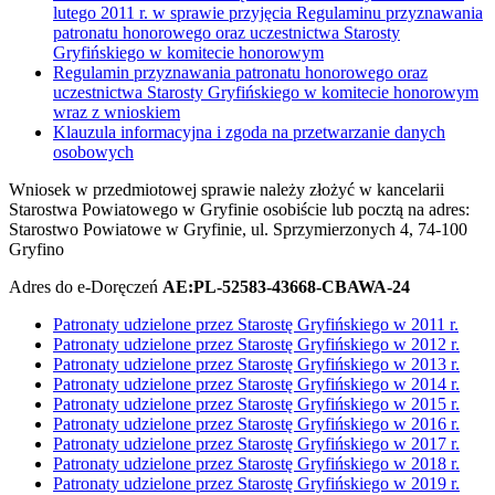
lutego 2011 r. w sprawie przyjęcia Regulaminu przyznawania
patronatu honorowego oraz uczestnictwa Starosty
Gryfińskiego w komitecie honorowym
Regulamin przyznawania patronatu honorowego oraz
uczestnictwa Starosty Gryfińskiego w komitecie honorowym
wraz z wnioskiem
Klauzula informacyjna i zgoda na przetwarzanie danych
osobowych
Wniosek w przedmiotowej sprawie należy złożyć w kancelarii
Starostwa Powiatowego w Gryfinie osobiście lub pocztą na adres:
Starostwo Powiatowe w Gryfinie, ul. Sprzymierzonych 4, 74-100
Gryfino
Adres do e-Doręczeń
AE:PL-52583-43668-CBAWA-24
Patronaty udzielone przez Starostę Gryfińskiego w 2011 r.
Patronaty udzielone przez Starostę Gryfińskiego w 2012 r.
Patronaty udzielone przez Starostę Gryfińskiego w 2013 r.
Patronaty udzielone przez Starostę Gryfińskiego w 2014 r.
Patronaty udzielone przez Starostę Gryfińskiego w 2015 r.
Patronaty udzielone przez Starostę Gryfińskiego w 2016 r.
Patronaty udzielone przez Starostę Gryfińskiego w 2017 r.
Patronaty udzielone przez Starostę Gryfińskiego w 2018 r.
Patronaty udzielone przez Starostę Gryfińskiego w 2019 r.