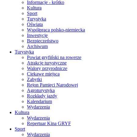
Informacje - krótko
Kultura
Sport
Turystyka
Oświata
Współpraca polsko-niemiecka
Inwestycje
Bezpieczeństwo
Archiwum
Turystyka
Powiat gryfiński na rowerze
Atrakcje turystyczne
Walory przyrodnicze
Ciekawe miejsca
Zabytki
Rejon Pamięci Narodowej
Agroturystyka
Rozkłady jazdy
Kalendarium
Wydarzenia
Kultura
Wydarzenia
Repertuar Kina GRYF
Sport
Wydarzenia