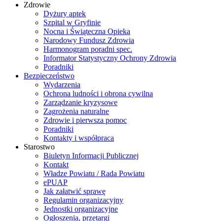
Zdrowie
Dyżury aptek
Szpital w Gryfinie
Nocna i Świąteczna Opieka
Narodowy Fundusz Zdrowia
Harmonogram poradni spec.
Informator Statystyczny Ochrony Zdrowia
Poradniki
Bezpieczeństwo
Wydarzenia
Ochrona ludności i obrona cywilna
Zarządzanie kryzysowe
Zagrożenia naturalne
Zdrowie i pierwsza pomoc
Poradniki
Kontakty i współpraca
Starostwo
Biuletyn Informacji Publicznej
Kontakt
Władze Powiatu / Rada Powiatu
ePUAP
Jak załatwić sprawę
Regulamin organizacyjny
Jednostki organizacyjne
Ogłoszenia, przetargi