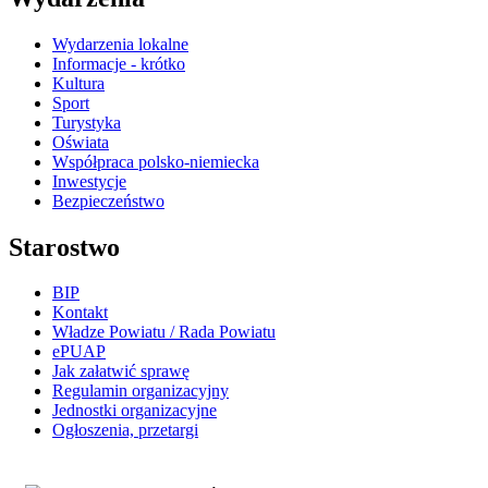
Wydarzenia lokalne
Informacje - krótko
Kultura
Sport
Turystyka
Oświata
Współpraca polsko-niemiecka
Inwestycje
Bezpieczeństwo
Starostwo
BIP
Kontakt
Władze Powiatu / Rada Powiatu
ePUAP
Jak załatwić sprawę
Regulamin organizacyjny
Jednostki organizacyjne
Ogłoszenia, przetargi