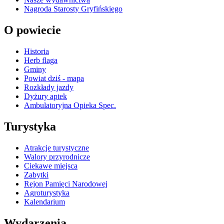
Nagroda Starosty Gryfińskiego
O powiecie
Historia
Herb flaga
Gminy
Powiat dziś - mapa
Rozkłady jazdy
Dyżury aptek
Ambulatoryjna Opieka Spec.
Turystyka
Atrakcje turystyczne
Walory przyrodnicze
Ciekawe miejsca
Zabytki
Rejon Pamięci Narodowej
Agroturystyka
Kalendarium
Wydarzenia