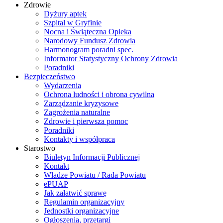
Zdrowie
Dyżury aptek
Szpital w Gryfinie
Nocna i Świąteczna Opieka
Narodowy Fundusz Zdrowia
Harmonogram poradni spec.
Informator Statystyczny Ochrony Zdrowia
Poradniki
Bezpieczeństwo
Wydarzenia
Ochrona ludności i obrona cywilna
Zarządzanie kryzysowe
Zagrożenia naturalne
Zdrowie i pierwsza pomoc
Poradniki
Kontakty i współpraca
Starostwo
Biuletyn Informacji Publicznej
Kontakt
Władze Powiatu / Rada Powiatu
ePUAP
Jak załatwić sprawę
Regulamin organizacyjny
Jednostki organizacyjne
Ogłoszenia, przetargi