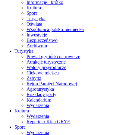
Informacje - krótko
Kultura
Sport
Turystyka
Oświata
Współpraca polsko-niemiecka
Inwestycje
Bezpieczeństwo
Archiwum
Turystyka
Powiat gryfiński na rowerze
Atrakcje turystyczne
Walory przyrodnicze
Ciekawe miejsca
Zabytki
Rejon Pamięci Narodowej
Agroturystyka
Rozkłady jazdy
Kalendarium
Wydarzenia
Kultura
Wydarzenia
Repertuar Kina GRYF
Sport
Wydarzenia