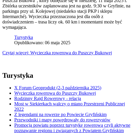
Puszcza Bukowa”, który odbędzie się w niedzielę, 11 maja 2025 r.
Zbiórka uczestników zaplanowana jest na godz. 9:30 w Gryfinie, na
parkingu przy ul. Kolejowej (niedaleko stacji PKP i sklepu
Intermarché). Wycieczka przeznaczona jest dla osób z
doświadczeniem – trasa liczy ok. 60 km i momentami może być
wymagająca.
Turystyka
Opublikowano: 06 maja 2025
Czytaj więcej: Wycieczka rowerowa do Puszczy Bukowej
Turystyka
X Forum Geoprodukt (2-3 października 2025)
Wycieczka rowerowa do Puszczy Bukowej
Rodzinny Rajd Rowerowy - relacja
Most w Siekierkach walczy o miano Przestrzeni Publicznej
2022
Z legendami na rowerze po Powiecie Gryfińskim
Przewodniki i mapy powędrowały do rowerzystów
Promocja powiatu poprzez turystykę rowerową czyli aktywne
poznawanie regionu i związanych z Powiatem Gryfińskim