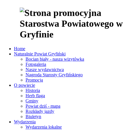
Home
Naturalnie Powiat Gryfiński
Bocian biały - nasza wizytówka
Fotogaleria
Nasze wydawnictwa
Nagroda Starosty Gryfińskiego
Promocja
O powiecie
Historia
Herb flaga
Gminy
Powiat dziś - mapa
Rozkłady jazdy
Biuletyn
Wydarzenia
Wydarzenia lokalne