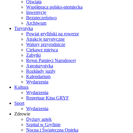
Oświata
Współpraca polsko-niemiecka
Inwestycje
Bezpieczeństwo
Archiwum
Turystyka
Powiat gryfiński na rowerze
Atrakcje turystyczne
Walory przyrodnicze
Ciekawe miejsca
Zabytki
Rejon Pamięci Narodowej
Agroturystyka
Rozkłady jazdy
Kalendarium
Wydarzenia
Kultura
Wydarzenia
Repertuar Kina GRYF
Sport
Wydarzenia
Zdrowie
Dyżury aptek
Szpital w Gryfinie
Nocna i Świąteczna Opieka