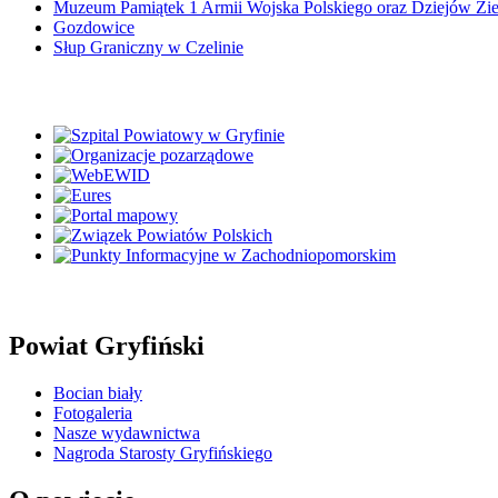
Muzeum Pamiątek 1 Armii Wojska Polskiego oraz Dziejów Zi
Gozdowice
Słup Graniczny w Czelinie
Powiat Gryfiński
Bocian biały
Fotogaleria
Nasze wydawnictwa
Nagroda Starosty Gryfińskiego