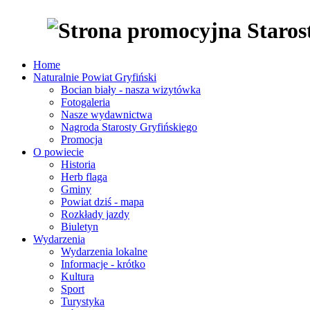
Home
Naturalnie Powiat Gryfiński
Bocian biały - nasza wizytówka
Fotogaleria
Nasze wydawnictwa
Nagroda Starosty Gryfińskiego
Promocja
O powiecie
Historia
Herb flaga
Gminy
Powiat dziś - mapa
Rozkłady jazdy
Biuletyn
Wydarzenia
Wydarzenia lokalne
Informacje - krótko
Kultura
Sport
Turystyka