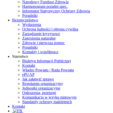
Narodowy Fundusz Zdrowia
Harmonogram poradni spec.
Informator Statystyczny Ochrony Zdrowia
Poradniki
Bezpieczeństwo
Wydarzenia
Ochrona ludności i obrona cywilna
Zarządzanie kryzysowe
Zagrożenia naturalne
Zdrowie i pierwsza pomoc
Poradniki
Kontakty i współpraca
Starostwo
Biuletyn Informacji Publicznej
Kontakt
Władze Powiatu / Rada Powiatu
ePUAP
Jak załatwić sprawę
Regulamin organizacyjny
Jednostki organizacyjne
Ogłoszenia, przetargi
Komunikacja w języku migowym
Standardy ochrony małoletnich
Kontakt