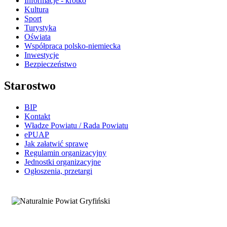
Informacje - krótko
Kultura
Sport
Turystyka
Oświata
Współpraca polsko-niemiecka
Inwestycje
Bezpieczeństwo
Starostwo
BIP
Kontakt
Władze Powiatu / Rada Powiatu
ePUAP
Jak załatwić sprawę
Regulamin organizacyjny
Jednostki organizacyjne
Ogłoszenia, przetargi