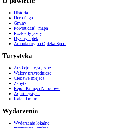
O powiecie
Historia
Herb flaga
Gminy
Powiat dziś - mapa
Rozkłady jazdy
Dyżury aptek
Ambulatoryjna Opieka Spec.
Turystyka
Atrakcje turystyczne
Walory przyrodnicze
Ciekawe miejsca
Zabytki
Rejon Pamięci Narodowej
Agroturystyka
Kalendarium
Wydarzenia
Wydarzenia lokalne