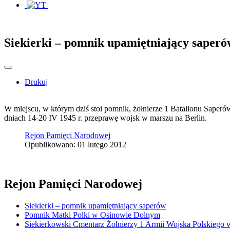
Siekierki – pomnik upamiętniający saperó
Drukuj
W miejscu, w którym dziś stoi pomnik, żołnierze 1 Batalionu Saper
dniach 14-20 IV 1945 r. przeprawę wojsk w marszu na Berlin.
Rejon Pamięci Narodowej
Opublikowano: 01 lutego 2012
Rejon Pamięci Narodowej
Siekierki – pomnik upamiętniający saperów
Pomnik Matki Polki w Osinowie Dolnym
Siekierkowski Cmentarz Żołnierzy 1 Armii Wojska Polskiego 