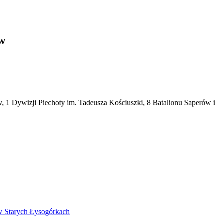
w
ów, 1 Dywizji Piechoty im. Tadeusza Kościuszki, 8 Batalionu Saperó
w Starych Łysogórkach