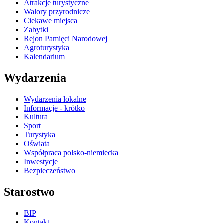
Atrakcje turystyczne
Walory przyrodnicze
Ciekawe miejsca
Zabytki
Rejon Pamięci Narodowej
Agroturystyka
Kalendarium
Wydarzenia
Wydarzenia lokalne
Informacje - krótko
Kultura
Sport
Turystyka
Oświata
Współpraca polsko-niemiecka
Inwestycje
Bezpieczeństwo
Starostwo
BIP
Kontakt