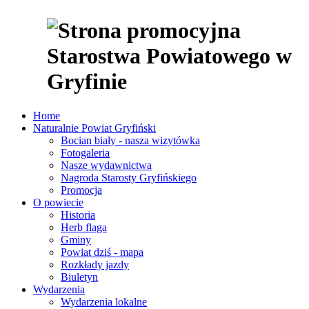
Home
Naturalnie Powiat Gryfiński
Bocian biały - nasza wizytówka
Fotogaleria
Nasze wydawnictwa
Nagroda Starosty Gryfińskiego
Promocja
O powiecie
Historia
Herb flaga
Gminy
Powiat dziś - mapa
Rozkłady jazdy
Biuletyn
Wydarzenia
Wydarzenia lokalne