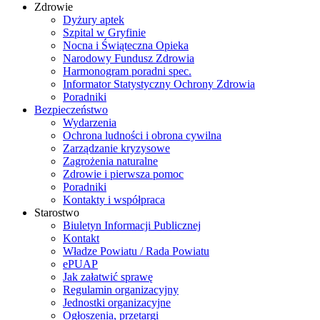
Zdrowie
Dyżury aptek
Szpital w Gryfinie
Nocna i Świąteczna Opieka
Narodowy Fundusz Zdrowia
Harmonogram poradni spec.
Informator Statystyczny Ochrony Zdrowia
Poradniki
Bezpieczeństwo
Wydarzenia
Ochrona ludności i obrona cywilna
Zarządzanie kryzysowe
Zagrożenia naturalne
Zdrowie i pierwsza pomoc
Poradniki
Kontakty i współpraca
Starostwo
Biuletyn Informacji Publicznej
Kontakt
Władze Powiatu / Rada Powiatu
ePUAP
Jak załatwić sprawę
Regulamin organizacyjny
Jednostki organizacyjne
Ogłoszenia, przetargi