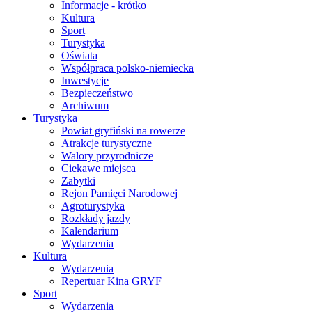
Informacje - krótko
Kultura
Sport
Turystyka
Oświata
Współpraca polsko-niemiecka
Inwestycje
Bezpieczeństwo
Archiwum
Turystyka
Powiat gryfiński na rowerze
Atrakcje turystyczne
Walory przyrodnicze
Ciekawe miejsca
Zabytki
Rejon Pamięci Narodowej
Agroturystyka
Rozkłady jazdy
Kalendarium
Wydarzenia
Kultura
Wydarzenia
Repertuar Kina GRYF
Sport
Wydarzenia