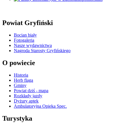
Powiat Gryfiński
Bocian biały
Fotogaleria
Nasze wydawnictwa
Nagroda Starosty Gryfińskiego
O powiecie
Historia
Herb flaga
Gminy
Powiat dziś - mapa
Rozkłady jazdy
Dyżury aptek
Ambulatoryjna Opieka Spec.
Turystyka