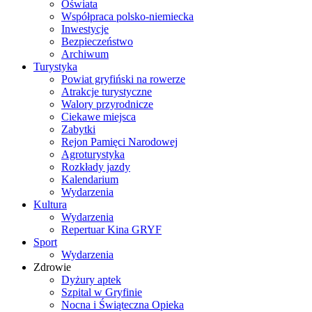
Oświata
Współpraca polsko-niemiecka
Inwestycje
Bezpieczeństwo
Archiwum
Turystyka
Powiat gryfiński na rowerze
Atrakcje turystyczne
Walory przyrodnicze
Ciekawe miejsca
Zabytki
Rejon Pamięci Narodowej
Agroturystyka
Rozkłady jazdy
Kalendarium
Wydarzenia
Kultura
Wydarzenia
Repertuar Kina GRYF
Sport
Wydarzenia
Zdrowie
Dyżury aptek
Szpital w Gryfinie
Nocna i Świąteczna Opieka