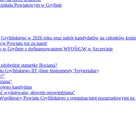
 Szpitalu Powiatowym w Gryfinie
atu Gryfińskiego w 2026 roku oraz nabór kandydatów na członków kom
cję Powiatu już za nami!
go w Gryfinie z dofinansowaniem WFOŚiGW w Szczecinie
 zdobędzie statuetkę Bociana?
u Gryfińskiego IIT (Inne Instrumenty Terytorialne)
e!”
ziana"
wojego kandydata
ność wyśpiewana, słowem opowiedziana"
 Współpracy Powiatu Gryfińskiego z organizacjami pozarządowymi na