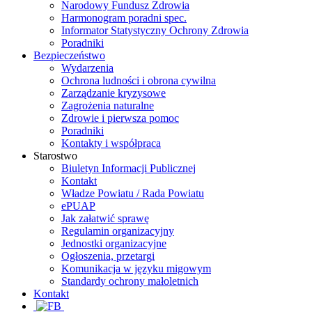
Narodowy Fundusz Zdrowia
Harmonogram poradni spec.
Informator Statystyczny Ochrony Zdrowia
Poradniki
Bezpieczeństwo
Wydarzenia
Ochrona ludności i obrona cywilna
Zarządzanie kryzysowe
Zagrożenia naturalne
Zdrowie i pierwsza pomoc
Poradniki
Kontakty i współpraca
Starostwo
Biuletyn Informacji Publicznej
Kontakt
Władze Powiatu / Rada Powiatu
ePUAP
Jak załatwić sprawę
Regulamin organizacyjny
Jednostki organizacyjne
Ogłoszenia, przetargi
Komunikacja w języku migowym
Standardy ochrony małoletnich
Kontakt