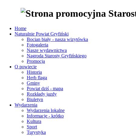
Home
Naturalnie Powiat Gryfiński
Bocian biały - nasza wizytówka
Fotogaleria
Nasze wydawnictwa
Nagroda Starosty Gryfińskiego
Promocja
O powiecie
Historia
Herb flaga
Gminy
Powiat dziś - mapa
Rozkłady jazdy
Biuletyn
Wydarzenia
Wydarzenia lokalne
Informacje - krótko
Kultura
Sport
Turystyka