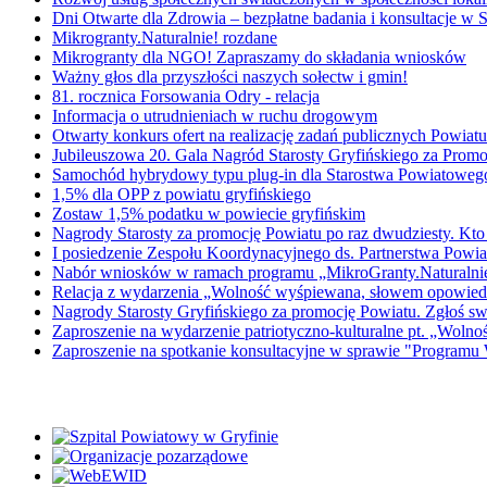
Dni Otwarte dla Zdrowia – bezpłatne badania i konsultacje w
Mikrogranty.Naturalnie! rozdane
Mikrogranty dla NGO! Zapraszamy do składania wniosków
Ważny głos dla przyszłości naszych sołectw i gmin!
81. rocznica Forsowania Odry - relacja
Informacja o utrudnieniach w ruchu drogowym
Otwarty konkurs ofert na realizację zadań publicznych Powi
Jubileuszowa 20. Gala Nagród Starosty Gryfińskiego za Promo
Samochód hybrydowy typu plug-in dla Starostwa Powiatowe
1,5% dla OPP z powiatu gryfińskiego
Zostaw 1,5% podatku w powiecie gryfińskim
Nagrody Starosty za promocję Powiatu po raz dwudziesty. Kto
I posiedzenie Zespołu Koordynacyjnego ds. Partnerstwa Powiat
Nabór wniosków w ramach programu „MikroGranty.Naturalni
Relacja z wydarzenia „Wolność wyśpiewana, słowem opowied
Nagrody Starosty Gryfińskiego za promocję Powiatu. Zgłoś s
Zaproszenie na wydarzenie patriotyczno-kulturalne pt. „Wol
Zaproszenie na spotkanie konsultacyjne w sprawie "Programu