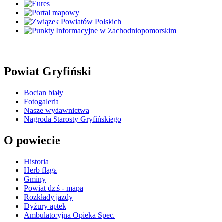
Powiat Gryfiński
Bocian biały
Fotogaleria
Nasze wydawnictwa
Nagroda Starosty Gryfińskiego
O powiecie
Historia
Herb flaga
Gminy
Powiat dziś - mapa
Rozkłady jazdy
Dyżury aptek
Ambulatoryjna Opieka Spec.