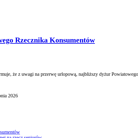
owego Rzecznika Konsumentów
ormuje, że z uwagi na przerwę urlopową, najbliższy dyżur Powiatoweg
pnia 2026
onsumentów
nej na rzecz seniorów