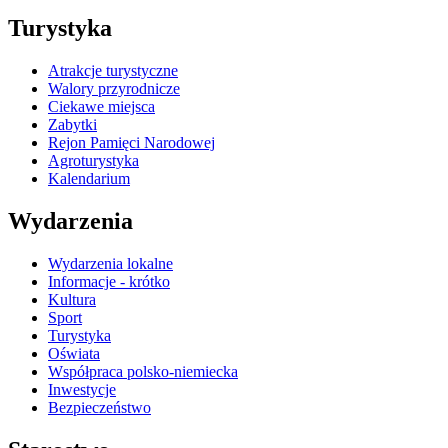
Turystyka
Atrakcje turystyczne
Walory przyrodnicze
Ciekawe miejsca
Zabytki
Rejon Pamięci Narodowej
Agroturystyka
Kalendarium
Wydarzenia
Wydarzenia lokalne
Informacje - krótko
Kultura
Sport
Turystyka
Oświata
Współpraca polsko-niemiecka
Inwestycje
Bezpieczeństwo