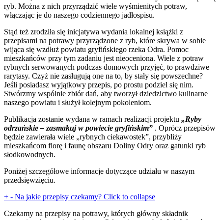
ryb. Można z nich przyrządzić wiele wyśmienitych potraw,
włączając je do naszego codziennego jadłospisu.
Stąd też zrodziła się inicjatywa wydania lokalnej książki z
przepisami na potrawy przyrządzone z ryb, które skrywa w sobie
wijąca się wzdłuż powiatu gryfińskiego rzeka Odra. Pomoc
mieszkańców przy tym zadaniu jest nieoceniona. Wiele z potraw
rybnych serwowanych podczas domowych przyjęć, to prawdziwe
rarytasy. Czyż nie zasługują one na to, by stały się powszechne?
Jeśli posiadasz wyjątkowy przepis, po prostu podziel się nim.
Stwórzmy wspólnie zbiór dań, aby tworzył dziedzictwo kulinarne
naszego powiatu i służył kolejnym pokoleniom.
Publikacja zostanie wydana w ramach realizacji projektu
„Ryby
odrzańskie – zasmakuj w powiecie gryfińskim”
. Oprócz przepisów
będzie zawierała wiele „rybnych ciekawostek”, przybliży
mieszkańcom florę i faunę obszaru Doliny Odry oraz gatunki ryb
słodkowodnych.
Poniżej szczegółowe informacje dotyczące udziału w naszym
przedsięwzięciu.
+
-
Na jakie przepisy czekamy?
Click to collapse
Czekamy na przepisy na potrawy, których główny składnik