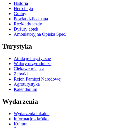
Historia
Herb flaga
Gminy
Powiat dziś - mapa
Rozkłady jazdy
Dyżury aptek
Ambulatoryjna Opieka Spec.
Turystyka
Atrakcje turystyczne
Walory przyrodnicze
Ciekawe miejsca
Zabytki
Rejon Pamięci Narodowej
Agroturystyka
Kalendarium
Wydarzenia
Wydarzenia lokalne
Informacje - krótko
Kultura