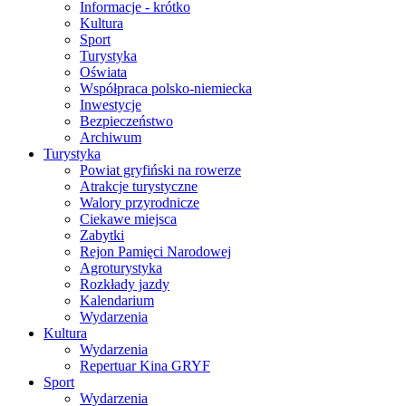
Informacje - krótko
Kultura
Sport
Turystyka
Oświata
Współpraca polsko-niemiecka
Inwestycje
Bezpieczeństwo
Archiwum
Turystyka
Powiat gryfiński na rowerze
Atrakcje turystyczne
Walory przyrodnicze
Ciekawe miejsca
Zabytki
Rejon Pamięci Narodowej
Agroturystyka
Rozkłady jazdy
Kalendarium
Wydarzenia
Kultura
Wydarzenia
Repertuar Kina GRYF
Sport
Wydarzenia