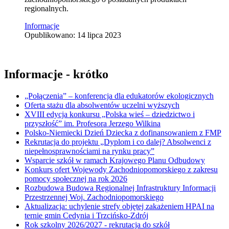
regionalnych.
Informacje
Opublikowano: 14 lipca 2023
Informacje - krótko
„Połączenia” – konferencja dla edukatorów ekologicznych
Oferta stażu dla absolwentów uczelni wyższych
XVIII edycja konkursu „Polska wieś – dziedzictwo i
przyszłość” im. Profesora Jerzego Wilkina
Polsko-Niemiecki Dzień Dziecka z dofinansowaniem z FMP
Rekrutacja do projektu „Dyplom i co dalej? Absolwenci z
niepełnosprawnościami na rynku pracy”
Wsparcie szkół w ramach Krajowego Planu Odbudowy
Konkurs ofert Wojewody Zachodniopomorskiego z zakresu
pomocy społecznej na rok 2026
Rozbudowa Budowa Regionalnej Infrastruktury Informacji
Przestrzennej Woj. Zachodniopomorskiego
Aktualizacja: uchylenie strefy objętej zakażeniem HPAI na
ternie gmin Cedynia i Trzcińsko-Zdrój
Rok szkolny 2026/2027 - rekrutacja do szkół