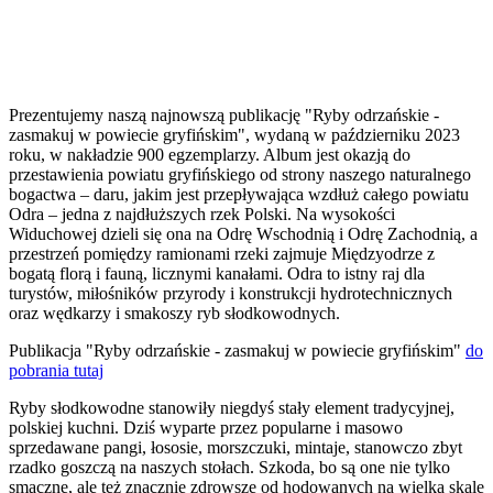
Prezentujemy naszą najnowszą publikację "Ryby odrzańskie -
zasmakuj w powiecie gryfińskim", wydaną w październiku 2023
roku, w nakładzie 900 egzemplarzy. Album jest okazją do
przestawienia powiatu gryfińskiego od strony naszego naturalnego
bogactwa – daru, jakim jest przepływająca wzdłuż całego powiatu
Odra – jedna z najdłuższych rzek Polski. Na wysokości
Widuchowej dzieli się ona na Odrę Wschodnią i Odrę Zachodnią, a
przestrzeń pomiędzy ramionami rzeki zajmuje Międzyodrze z
bogatą florą i fauną, licznymi kanałami. Odra to istny raj dla
turystów, miłośników przyrody i konstrukcji hydrotechnicznych
oraz wędkarzy i smakoszy ryb słodkowodnych.
Publikacja "Ryby odrzańskie - zasmakuj w powiecie gryfińskim"
do
pobrania tutaj
Ryby słodkowodne stanowiły niegdyś stały element tradycyjnej,
polskiej kuchni. Dziś wyparte przez popularne i masowo
sprzedawane pangi, łososie, morszczuki, mintaje, stanowczo zbyt
rzadko goszczą na naszych stołach. Szkoda, bo są one nie tylko
smaczne, ale też znacznie zdrowsze od hodowanych na wielką skalę