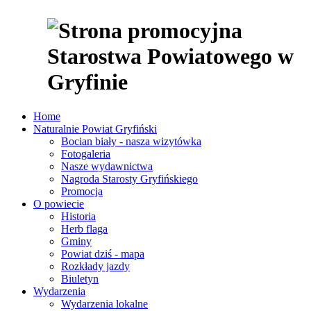
Home
Naturalnie Powiat Gryfiński
Bocian biały - nasza wizytówka
Fotogaleria
Nasze wydawnictwa
Nagroda Starosty Gryfińskiego
Promocja
O powiecie
Historia
Herb flaga
Gminy
Powiat dziś - mapa
Rozkłady jazdy
Biuletyn
Wydarzenia
Wydarzenia lokalne