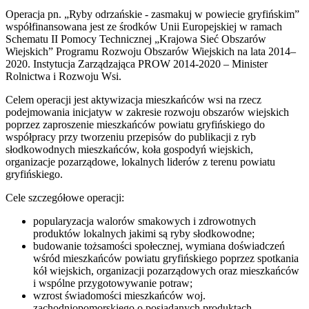
Operacja pn. „Ryby odrzańskie - zasmakuj w powiecie gryfińskim”
współfinansowana jest ze środków Unii Europejskiej w ramach
Schematu II Pomocy Technicznej „Krajowa Sieć Obszarów
Wiejskich” Programu Rozwoju Obszarów Wiejskich na lata 2014–
2020. Instytucja Zarządzająca PROW 2014-2020 – Minister
Rolnictwa i Rozwoju Wsi.
Celem operacji jest aktywizacja mieszkańców wsi na rzecz
podejmowania inicjatyw w zakresie rozwoju obszarów wiejskich
poprzez zaproszenie mieszkańców powiatu gryfińskiego do
współpracy przy tworzeniu przepisów do publikacji z ryb
słodkowodnych mieszkańców, koła gospodyń wiejskich,
organizacje pozarządowe, lokalnych liderów z terenu powiatu
gryfińskiego.
Cele szczegółowe operacji:
popularyzacja walorów smakowych i zdrowotnych
produktów lokalnych jakimi są ryby słodkowodne;
budowanie tożsamości społecznej, wymiana doświadczeń
wśród mieszkańców powiatu gryfińskiego poprzez spotkania
kół wiejskich, organizacji pozarządowych oraz mieszkańców
i wspólne przygotowywanie potraw;
wzrost świadomości mieszkańców woj.
zachodniopomorskiego o posiadanych produktach