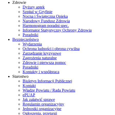
Zdrowie
Dyżury aptek
Szpital w Gryfinie
Nocna i Świąteczna Opieka
Narodowy Fundusz Zdrowia
Harmonogram poradni spec.
Informator Statystyczny Ochrony Zdrowia
Poradniki
Bezpieczeństwo
Wydarzenia
Ochrona ludności i obrona cywilna
Zarządzanie kryzysowe
Zagrożenia naturalne
Zdrowie i pierwsza pomoc
Poradniki
Kontakty i współpraca
Starostwo
Biuletyn Informacji Publicznej
Kontakt
Władze Powiatu / Rada Powiatu
ePUAP
Jak załatwić sprawę
Regulamin organizacyjny
Jednostki organizacyjne
Ogłoszenia, przetargi