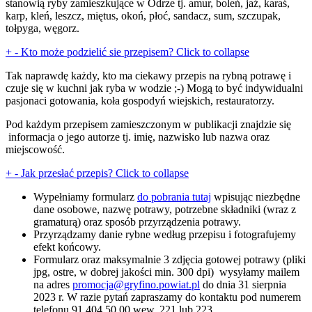
stanowią ryby zamieszkujące w Odrze tj. amur, boleń, jaź, karaś,
karp, kleń, leszcz, miętus, okoń, płoć, sandacz, sum, szczupak,
tołpyga, węgorz.
+
-
Kto może podzielić sie przepisem?
Click to collapse
Tak naprawdę każdy, kto ma ciekawy przepis na rybną potrawę i
czuje się w kuchni jak ryba w wodzie ;-) Mogą to być indywidualni
pasjonaci gotowania, koła gospodyń wiejskich, restauratorzy.
Pod każdym przepisem zamieszczonym w publikacji znajdzie się
informacja o jego autorze tj. imię, nazwisko lub nazwa oraz
miejscowość.
+
-
Jak przesłać przepis?
Click to collapse
Wypełniamy formularz
do pobrania tutaj
wpisując niezbędne
dane osobowe, nazwę potrawy, potrzebne składniki (wraz z
gramaturą) oraz sposób przyrządzenia potrawy.
Przyrządzamy danie rybne według przepisu i fotografujemy
efekt końcowy.
Formularz oraz maksymalnie 3 zdjęcia gotowej potrawy (pliki
jpg, ostre, w dobrej jakości min. 300 dpi) wysyłamy mailem
na adres
promocja@gryfino.powiat.pl
do dnia 31 sierpnia
2023 r. W razie pytań zapraszamy do kontaktu pod numerem
telefonu 91 404 50 00 wew. 221 lub 223.