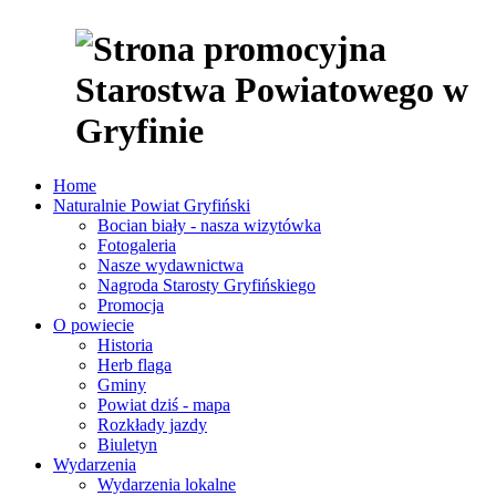
Home
Naturalnie Powiat Gryfiński
Bocian biały - nasza wizytówka
Fotogaleria
Nasze wydawnictwa
Nagroda Starosty Gryfińskiego
Promocja
O powiecie
Historia
Herb flaga
Gminy
Powiat dziś - mapa
Rozkłady jazdy
Biuletyn
Wydarzenia
Wydarzenia lokalne