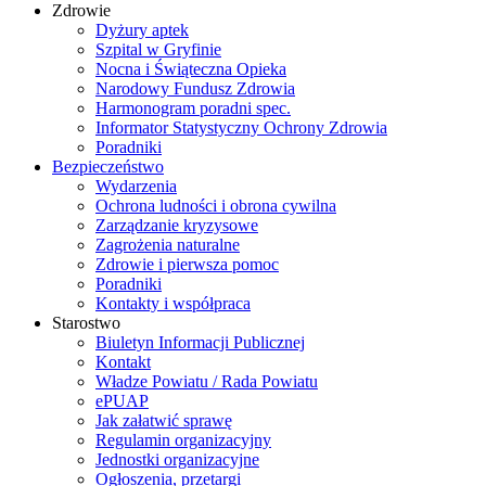
Zdrowie
Dyżury aptek
Szpital w Gryfinie
Nocna i Świąteczna Opieka
Narodowy Fundusz Zdrowia
Harmonogram poradni spec.
Informator Statystyczny Ochrony Zdrowia
Poradniki
Bezpieczeństwo
Wydarzenia
Ochrona ludności i obrona cywilna
Zarządzanie kryzysowe
Zagrożenia naturalne
Zdrowie i pierwsza pomoc
Poradniki
Kontakty i współpraca
Starostwo
Biuletyn Informacji Publicznej
Kontakt
Władze Powiatu / Rada Powiatu
ePUAP
Jak załatwić sprawę
Regulamin organizacyjny
Jednostki organizacyjne
Ogłoszenia, przetargi