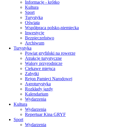
Informacje - krótko
Kultura
Sport
Turystyka
Oświata
Współpraca polsko-niemiecka
Inwestycje
Bezpieczeństwo
Archiwum
Turystyka
Powiat gryfiński na rowerze
Atrakcje turystyczne
Walory przyrodnicze
Ciekawe miejsca
Zabytki
Rejon Pamięci Narodowej
Agroturystyka
Rozkłady jazdy
Kalendarium
Wydarzenia
Kultura
Wydarzenia
Repertuar Kina GRYF
Sport
Wydarzenia