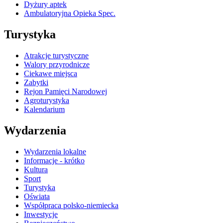
Dyżury aptek
Ambulatoryjna Opieka Spec.
Turystyka
Atrakcje turystyczne
Walory przyrodnicze
Ciekawe miejsca
Zabytki
Rejon Pamięci Narodowej
Agroturystyka
Kalendarium
Wydarzenia
Wydarzenia lokalne
Informacje - krótko
Kultura
Sport
Turystyka
Oświata
Współpraca polsko-niemiecka
Inwestycje