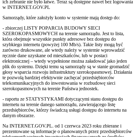
ich zebranie nie było łatwe. Teraz są dostępne nawet bez logowania
w INTERNET.GOV.PL
Samorządy, które założyły konto w systemie mają dostęp do:
- zbiorczej LISTY POPARCIA BUDOWY SIECI
SZEROKOPASMOWYCH na terenie samorządu. Jest to lista,
która obejmuje wszystkie punkty adresowe bez dostępu do
szybkiego internetu (powyżej 100 Mb/s). Takie listy mogą być
zarówno drukowane, ale wtedy należy w systemie wprowadzić
ręcznie dane uzyskane od mieszkańców, lub w postaci
elektronicznej – wtedy wypełnione można załadować jako jeden
plik do systemu. Dzięki temu są samorządy są w stanie gromadzić
głosy wsparcia rozwoju infrastruktury szerokopasmowej. Działania
te pozwolą bardziej efektywnie zachęcać przedsiębiorców
telekomunikacyjnych do inwestowania w rozbudowę sieci
szerokopasmowych na terenie Państwa jednostek.
- raportu ze STATYSTYKAMI dotyczącymi stanu dostępu do
internetu na terenie danego samorządu, zawierającego listę
przedsiębiorców, którzy świadczą usługi dostępu do internetu na
danym obszarze.
Na INTERNET.GOV.PL. od 1 czerwca 2023 roku zbierane i
prezentowane są informacje o planowanych przez przedsiębiorców
telekomunikacyjnych inwestycjach finansowanych ze środków