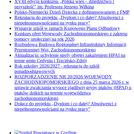
XVIII edycja konkursu „Polska wieś – dziedzictwo i
przyszłość” im. Profesora Jerzego Wilkina
Polsko-Niemiecki Dzień Dziecka z dofinansowaniem z FMP
Rekrutacja do projektu „Dyplom i co dalej? Absolwenci z
niepełnosprawnościami na rynku pracy”
Wsparcie szkół w ramach Krajowego Planu Odbudowy
Konkurs ofert Wojewody Zachodniopomorskiego z zakresu
pomocy społecznej na rok 2026
Rozbudowa Budowa Regionalnej Infrastruktury Informacji
Przestrzennej Woj. Zachodniopomorskiego
Aktualizacja: uchylenie strefy objętej zakażeniem HPAI na
ternie gmin Cedynia i Trzcińsko-Zdrój
Rok szkolny 2026/2027 - rekrutacja do szkół
ponadpodstawowych
ROZPORZĄDZENIE NR 20/2026 WOJEWODY
ZACHODNIOPOMORSKIEGO z dnia 25 marca 2026 r. w
sprawie zwalczania wysoce zjadliwej grypy ptaków (HPAI) u
ptaków dzikich na terenie województwa
zachodniopomorskiego
Dołącz do projektu „Dyplom i co dalej? Absolwenci z
niepełnosprawnościami na rynku pracy”