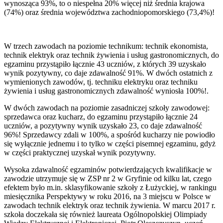
wynosząca 93%, to o niespełna 20% więcej niż średnia krajowa
(74%) oraz średnia województwa zachodniopomorskiego (73,4%)!
W trzech zawodach na poziomie technikum: technik ekonomista,
technik elektryk oraz technik żywienia i usług gastronomicznych, do
egzaminu przystąpiło łącznie 43 uczniów, z których 39 uzyskało
wynik pozytywny, co daje zdawalność 91%. W dwóch ostatnich z
wymienionych zawodów, tj. techniku elektryku oraz techniku
żywienia i usług gastronomicznych zdawalność wyniosła 100%!.
W dwóch zawodach na poziomie zasadniczej szkoły zawodowej:
sprzedawca oraz kucharz, do egzaminu przystąpiło łącznie 24
uczniów, a pozytywny wynik uzyskało 23, co daje zdawalność
96%! Sprzedawcy zdali w 100%, a spośród kucharzy nie powiodło
się wyłącznie jednemu i to tylko w części pisemnej egzaminu, gdyż
w części praktycznej uzyskał wynik pozytywny.
Wysoka zdawalność egzaminów potwierdzających kwalifikacje w
zawodzie utrzymuje się w ZSP nr 2 w Gryfinie od kilku lat, czego
efektem było m.in. sklasyfikowanie szkoły z Łużyckiej, w rankingu
miesięcznika Perspektywy w roku 2016, na 3 miejscu w Polsce w
zawodach technik elektryk oraz technik żywienia. W marcu 2017 r.
szkoła doczekała się również laureata Ogólnopolskiej Olimpiady