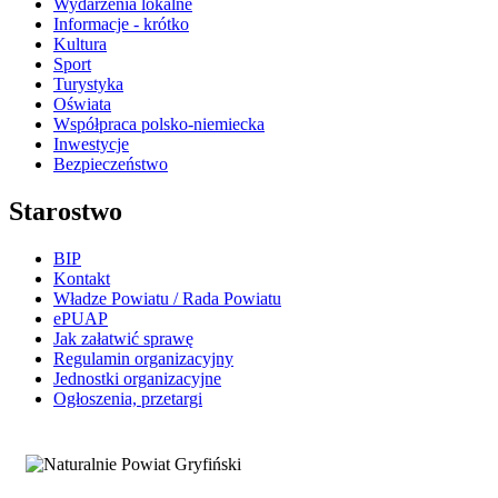
Wydarzenia lokalne
Informacje - krótko
Kultura
Sport
Turystyka
Oświata
Współpraca polsko-niemiecka
Inwestycje
Bezpieczeństwo
Starostwo
BIP
Kontakt
Władze Powiatu / Rada Powiatu
ePUAP
Jak załatwić sprawę
Regulamin organizacyjny
Jednostki organizacyjne
Ogłoszenia, przetargi