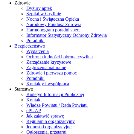
Zdrowie
Dyżury aptek
Szpital w Gryfinie
Nocna i Świąteczna Opieka
Narodowy Fundusz Zdrowia
Harmonogram poradni spec.
Informator Statystyczny Ochrony Zdrowia
Poradniki
Bezpieczeństwo
Wydarzenia
Ochrona ludności i obrona cywilna
Zarządzanie kryzysowe
Zagrożenia naturalne
Zdrowie i pierwsza pomoc
Poradniki
Kontakty i współpraca
Starostwo
Biuletyn Informacji Publicznej
Kontakt
Władze Powiatu / Rada Powiatu
ePUAP
Jak załatwić sprawę
Regulamin organizacyjny
Jednostki organizacyjne
Ogłoszenia, przetargi