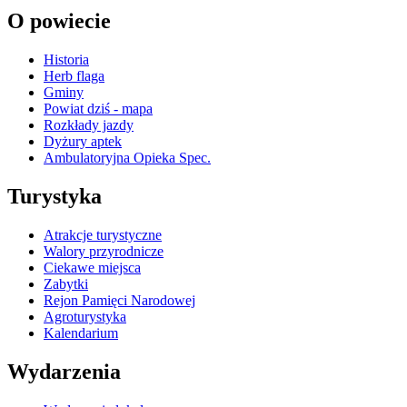
O powiecie
Historia
Herb flaga
Gminy
Powiat dziś - mapa
Rozkłady jazdy
Dyżury aptek
Ambulatoryjna Opieka Spec.
Turystyka
Atrakcje turystyczne
Walory przyrodnicze
Ciekawe miejsca
Zabytki
Rejon Pamięci Narodowej
Agroturystyka
Kalendarium
Wydarzenia