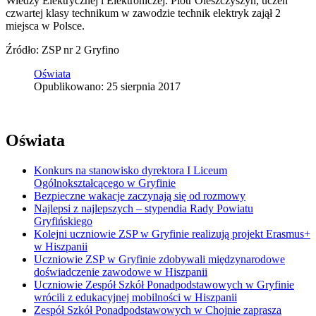
Wiedzy Elektrycznej i Elektroniczej. Piotr Oleszczyszyn, uczeń
czwartej klasy technikum w zawodzie technik elektryk zajął 2
miejsca w Polsce.
Źródło: ZSP nr 2 Gryfino
Oświata
Opublikowano: 25 sierpnia 2017
Oświata
Konkurs na stanowisko dyrektora I Liceum
Ogólnokształcącego w Gryfinie
Bezpieczne wakacje zaczynają się od rozmowy
Najlepsi z najlepszych – stypendia Rady Powiatu
Gryfińskiego
Kolejni uczniowie ZSP w Gryfinie realizują projekt Erasmus+
w Hiszpanii
Uczniowie ZSP w Gryfinie zdobywali międzynarodowe
doświadczenie zawodowe w Hiszpanii
Uczniowie Zespół Szkół Ponadpodstawowych w Gryfinie
wrócili z edukacyjnej mobilności w Hiszpanii
Zespół Szkół Ponadpodstawowych w Chojnie zaprasza