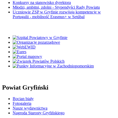
Konkursy na stanowisko dyrektora
Młodzi, ambitni, zdolni - Stypendyści Rady Powiatu
Uczniowie ZSP w Gryfinie rozwijają kompetencje w
Portugalii - mobilność Erasmus+ w Setúbal
Powiat Gryfiński
Bocian biały
Fotogaleria
Nasze wydawnictwa
Nagroda Starosty Gryfińskiego