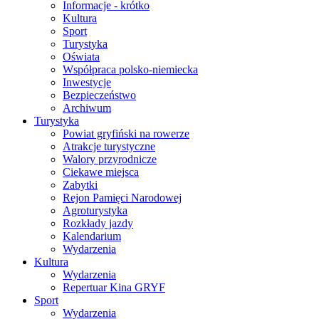
Informacje - krótko
Kultura
Sport
Turystyka
Oświata
Współpraca polsko-niemiecka
Inwestycje
Bezpieczeństwo
Archiwum
Turystyka
Powiat gryfiński na rowerze
Atrakcje turystyczne
Walory przyrodnicze
Ciekawe miejsca
Zabytki
Rejon Pamięci Narodowej
Agroturystyka
Rozkłady jazdy
Kalendarium
Wydarzenia
Kultura
Wydarzenia
Repertuar Kina GRYF
Sport
Wydarzenia