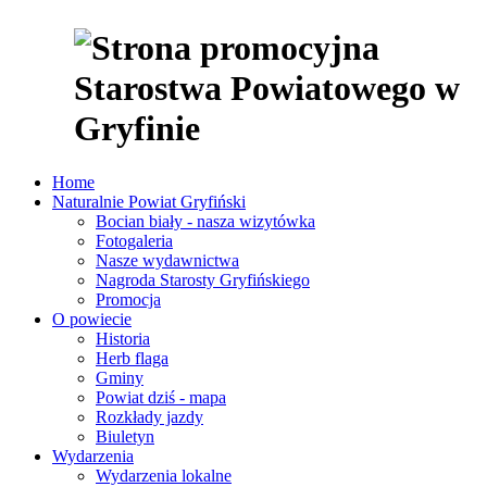
Home
Naturalnie Powiat Gryfiński
Bocian biały - nasza wizytówka
Fotogaleria
Nasze wydawnictwa
Nagroda Starosty Gryfińskiego
Promocja
O powiecie
Historia
Herb flaga
Gminy
Powiat dziś - mapa
Rozkłady jazdy
Biuletyn
Wydarzenia
Wydarzenia lokalne