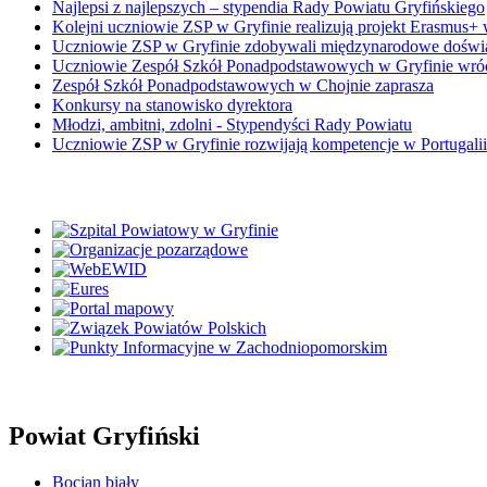
Najlepsi z najlepszych – stypendia Rady Powiatu Gryfińskiego
Kolejni uczniowie ZSP w Gryfinie realizują projekt Erasmus+ 
Uczniowie ZSP w Gryfinie zdobywali międzynarodowe doświ
Uczniowie Zespół Szkół Ponadpodstawowych w Gryfinie wrócil
Zespół Szkół Ponadpodstawowych w Chojnie zaprasza
Konkursy na stanowisko dyrektora
Młodzi, ambitni, zdolni - Stypendyści Rady Powiatu
Uczniowie ZSP w Gryfinie rozwijają kompetencje w Portugali
Powiat Gryfiński
Bocian biały