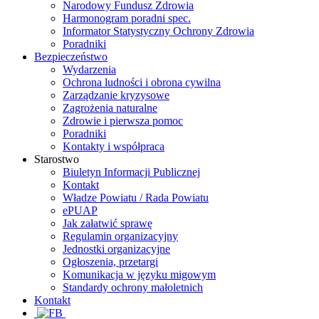
Narodowy Fundusz Zdrowia
Harmonogram poradni spec.
Informator Statystyczny Ochrony Zdrowia
Poradniki
Bezpieczeństwo
Wydarzenia
Ochrona ludności i obrona cywilna
Zarządzanie kryzysowe
Zagrożenia naturalne
Zdrowie i pierwsza pomoc
Poradniki
Kontakty i współpraca
Starostwo
Biuletyn Informacji Publicznej
Kontakt
Władze Powiatu / Rada Powiatu
ePUAP
Jak załatwić sprawę
Regulamin organizacyjny
Jednostki organizacyjne
Ogłoszenia, przetargi
Komunikacja w języku migowym
Standardy ochrony małoletnich
Kontakt