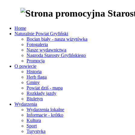
Home
Naturalnie Powiat Gryfiński
Bocian biały - nasza wizytówka
Fotogaleria
Nasze wydawnictwa
Nagroda Starosty Gryfińskiego
Promocja
O powiecie
Historia
Herb flaga
Gminy
Powiat dziś - mapa
Rozkłady jazdy
Biuletyn
Wydarzenia
Wydarzenia lokalne
Informacje - krótko
Kultura
Sport
Turystyka