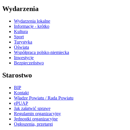
Wydarzenia
Wydarzenia lokalne
Informacje - krótko
Kultura
Sport
Turystyka
Oświata
Współpraca polsko-niemiecka
Inwestycje
Bezpieczeństwo
Starostwo
BIP
Kontakt
Władze Powiatu / Rada Powiatu
ePUAP
Jak załatwić sprawę
Regulamin organizacyjny
Jednostki organizacyjne
Ogłoszenia, przetargi