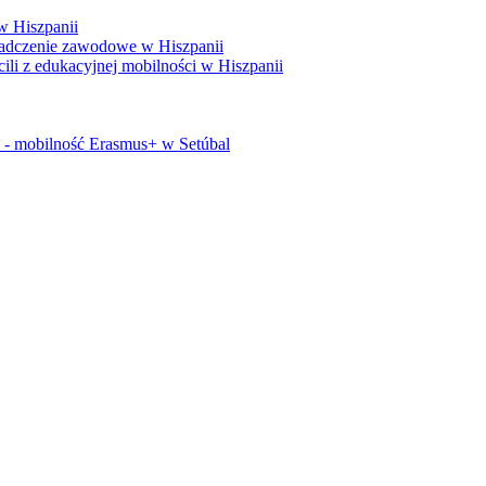
w Hiszpanii
adczenie zawodowe w Hiszpanii
i z edukacyjnej mobilności w Hiszpanii
i - mobilność Erasmus+ w Setúbal