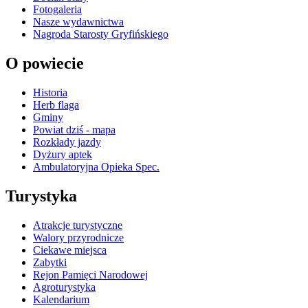
Fotogaleria
Nasze wydawnictwa
Nagroda Starosty Gryfińskiego
O powiecie
Historia
Herb flaga
Gminy
Powiat dziś - mapa
Rozkłady jazdy
Dyżury aptek
Ambulatoryjna Opieka Spec.
Turystyka
Atrakcje turystyczne
Walory przyrodnicze
Ciekawe miejsca
Zabytki
Rejon Pamięci Narodowej
Agroturystyka
Kalendarium