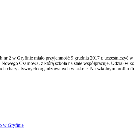
h nr 2 w Gryfinie miało przyjemność 9 grudnia 2017 r. uczestniczyć w
ce z Nowego Czarnowa, z którą szkoła na stałe współpracuje. Udział w
kcjach charytatywnych organizowanych w szkole. Na szkolnym profilu 
o w Gryfinie