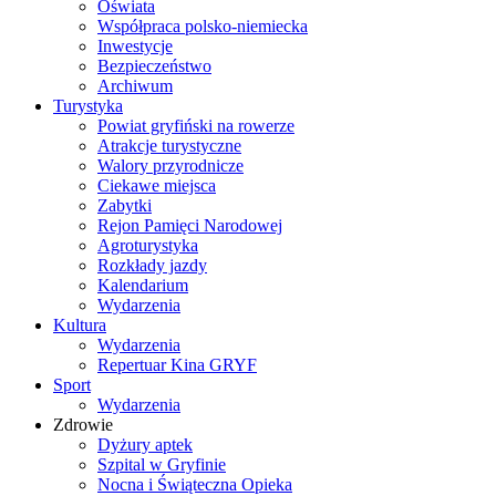
Oświata
Współpraca polsko-niemiecka
Inwestycje
Bezpieczeństwo
Archiwum
Turystyka
Powiat gryfiński na rowerze
Atrakcje turystyczne
Walory przyrodnicze
Ciekawe miejsca
Zabytki
Rejon Pamięci Narodowej
Agroturystyka
Rozkłady jazdy
Kalendarium
Wydarzenia
Kultura
Wydarzenia
Repertuar Kina GRYF
Sport
Wydarzenia
Zdrowie
Dyżury aptek
Szpital w Gryfinie
Nocna i Świąteczna Opieka