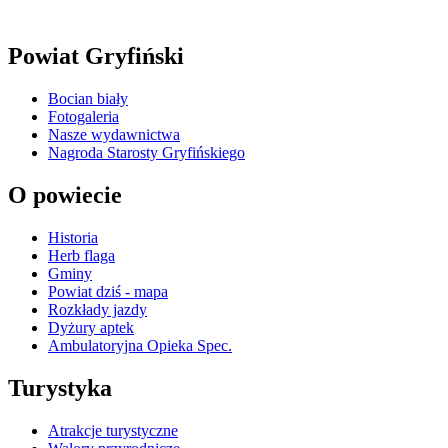
Powiat Gryfiński
Bocian biały
Fotogaleria
Nasze wydawnictwa
Nagroda Starosty Gryfińskiego
O powiecie
Historia
Herb flaga
Gminy
Powiat dziś - mapa
Rozkłady jazdy
Dyżury aptek
Ambulatoryjna Opieka Spec.
Turystyka
Atrakcje turystyczne