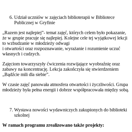
Udział uczniów w zajęciach biblioterapii w Bibliotece
Publicznej w Gryfinie
„Razem jest najlepiej”- temat zajęć, których celem było pokazanie,
że w grupie pracuje się najlepiej. Kolejne cele tej wyjątkowej lekcji
to wzbudzanie w młodzieży odwagi
i otwartości oraz rozpoznawanie, wyrażanie i rozumienie uczuć
własnych i cudzych.
Zajęciom towarzyszyły ćwiczenia rozwijające wyobraźnię oraz
zabawy na koncentrację. Lekcja zakończyła się stwierdzeniem
„Bądźcie mili dla siebie”.
W czasie zajęć panowała atmosfera otwartości i życzliwości. Grupa
młodzieży była pełna energii i dobrze współpracowała między sobą.
Wystawa nowości wydawniczych zakupionych do biblioteki
szkolnej
W
ramach
p
rogramu
zrealizowan
o także p
rojekty: