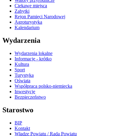
Walory przyrodnicze
Ciekawe miejsca
Zabytki
Rejon Pamięci Narodowej
Agroturystyka
Kalendarium
Wydarzenia
Wydarzenia lokalne
Informacje - krótko
Kultura
Sport
Turystyka
Oświata
Współpraca polsko-niemiecka
Inwestycje
Bezpieczeństwo
Starostwo
BIP
Kontakt
Władze Powiatu / Rada Powiatu