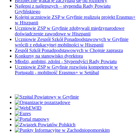
Bezpieczne wakacje zaczynają się od rozmowy
Najlepsi z najlepszych – stypendia Rady Powiatu
Gryfińskiego
Kolejni uczniowie ZSP w Gryfinie realizują projekt Erasmus+
w Hiszpanii
Uczniowie ZSP w Gryfinie zdobywali międzynarodowe
doświadczenie zawodowe w Hiszpanii
Uczniowie Zespół Szkół Ponadpodstawowych w Gryfinie
wrócili z edukacyjnej mobilności w Hiszpanii
Zespół Szkół Ponadpodstawowych w Chojnie zaprasza
Konkursy na stanowisko dyrektora
Młodzi, ambitni, zdolni - Stypendyści Rady Powiatu
Uczniowie ZSP w Gryfinie rozwijają kompetencje w
Portugalii - mobilność Erasmus+ w Setúbal