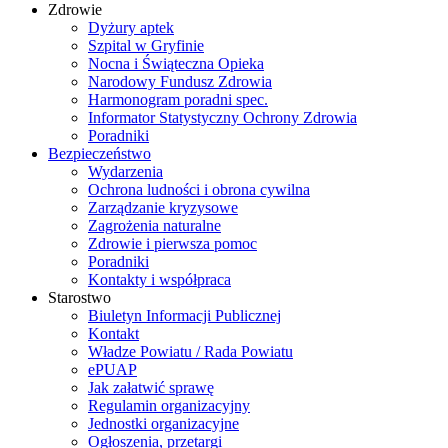
Zdrowie
Dyżury aptek
Szpital w Gryfinie
Nocna i Świąteczna Opieka
Narodowy Fundusz Zdrowia
Harmonogram poradni spec.
Informator Statystyczny Ochrony Zdrowia
Poradniki
Bezpieczeństwo
Wydarzenia
Ochrona ludności i obrona cywilna
Zarządzanie kryzysowe
Zagrożenia naturalne
Zdrowie i pierwsza pomoc
Poradniki
Kontakty i współpraca
Starostwo
Biuletyn Informacji Publicznej
Kontakt
Władze Powiatu / Rada Powiatu
ePUAP
Jak załatwić sprawę
Regulamin organizacyjny
Jednostki organizacyjne
Ogłoszenia, przetargi