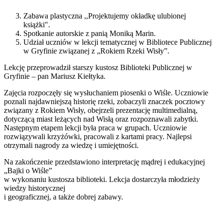
Zabawa plastyczna ,,Projektujemy okładkę ulubionej
książki".
Spotkanie autorskie z panią Moniką Marin.
Udział uczniów w lekcji tematycznej w Bibliotece Publicznej
w Gryfinie związanej z „Rokiem Rzeki Wisły”.
Lekcję przeprowadził starszy kustosz Biblioteki Publicznej w
Gryfinie – pan Mariusz Kiełtyka.
Zajęcia rozpoczęły się wysłuchaniem piosenki o Wiśle. Uczniowie
poznali najdawniejszą historię rzeki, zobaczyli znaczek pocztowy
związany z Rokiem Wisły, obejrzeli prezentację multimedialną,
dotyczącą miast leżących nad Wisłą oraz rozpoznawali zabytki.
Następnym etapem lekcji była praca w grupach. Uczniowie
rozwiązywali krzyżówki, pracowali z kartami pracy. Najlepsi
otrzymali nagrody za wiedzę i umiejętności.
Na zakończenie przedstawiono interpretację mądrej i edukacyjnej
„Bajki o Wiśle”
w wykonaniu kustosza biblioteki. Lekcja dostarczyła młodzieży
wiedzy historycznej
i geograficznej, a także dobrej zabawy.