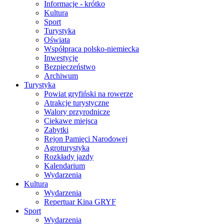
Informacje - krótko
Kultura
Sport
Turystyka
Oświata
Współpraca polsko-niemiecka
Inwestycje
Bezpieczeństwo
Archiwum
Turystyka
Powiat gryfiński na rowerze
Atrakcje turystyczne
Walory przyrodnicze
Ciekawe miejsca
Zabytki
Rejon Pamięci Narodowej
Agroturystyka
Rozkłady jazdy
Kalendarium
Wydarzenia
Kultura
Wydarzenia
Repertuar Kina GRYF
Sport
Wydarzenia