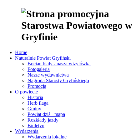
Home
Naturalnie Powiat Gryfiński
Bocian biały - nasza wizytówka
Fotogaleria
Nasze wydawnictwa
Nagroda Starosty Gryfińskiego
Promocja
O powiecie
Historia
Herb flaga
Gminy
Powiat dziś - mapa
Rozkłady jazdy
Biuletyn
Wydarzenia
Wydarzenia lokalne