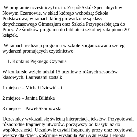
W programie uczestniczył m. in. Zespół Szkół Specjalnych w
Nowym Czarnowie, w skład którego wchodzą: Szkoła
Podstawowa, w ramach której prowadzone są klasy
dotychczasowego Gimnazjum oraz Szkoła Przysposabiająca do
Pracy. Ze środków programu do biblioteki szkolnej zakupiono 201
książek.
W ramach realizacji programu w szkole zorganizowano szereg
wydarzeń promujących czytelnictwo:
1. Konkurs Pięknego Czytania
W konkursie wzięło udział 15 uczniów z różnych zespołów
klasowych. Laureatami zostali:
1 miejsce – Michał Dziewiński
2 miejsce – Janina Bilińska
3 miejsce – Paweł Skarbowski
Uczestnicy wykazali się świetną interpretacją tekstów. Przygotowali
różnorodne fragmenty utworów, począwszy od klasyki aż do
współczesności. Uczniowie czytali fragmenty prozy oraz recytowali
wiersze dla dzieci, gościnnie wystąpiła Pani Agnieszka Lebioda