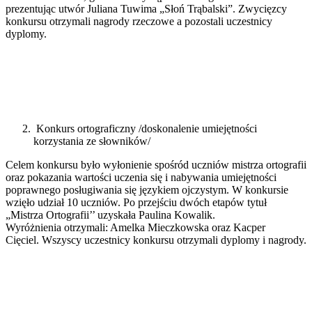
prezentując utwór Juliana Tuwima „Słoń Trąbalski”. Zwycięzcy
konkursu otrzymali nagrody rzeczowe a pozostali uczestnicy
dyplomy.
Konkurs ortograficzny /doskonalenie umiejętności
korzystania ze słowników/
Celem konkursu było wyłonienie spośród uczniów mistrza ortografii
oraz pokazania wartości uczenia się i nabywania umiejętności
poprawnego posługiwania się językiem ojczystym. W konkursie
wzięło udział 10 uczniów. Po przejściu dwóch etapów tytuł
„Mistrza Ortografii’’ uzyskała Paulina Kowalik.
Wyróżnienia otrzymali: Amelka Mieczkowska oraz Kacper
Cięciel.
Wszyscy uczestnicy konkursu otrzymali dyplomy i nagrody.