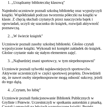
,,Urządzamy biblioteczkę klasową"
Najmłodsi uczniowie poznali szkolną bibliotekę oraz wypożyczyli
książki. Współdziałali podczas tworzenia półeczki na książki w
klasie. Z chęcią słuchali czytanych przez nauczyciela bajek i
opowiadań, uczyli się szacunku do książek, rozwijali aktywność
poznawczą.
,,W świecie książek"
Uczniowie poznali zasoby szkolnej biblioteki. Głośno czytali
wypożyczone książki. Wykonali też komplet zakładek do książek.
Głośne czytanie stało się stałym elementem zajęć.
,,Najbardziej znani sportowcy, w tym niepełnosprawni"
Uczniowie poznali sylwetki najsławniejszych sportowców.
Aktywnie uczestniczyli w części sportowej projektu. Dowiedzieli
się, że nawet osoby niepełnosprawne mogą odnosić sukcesy, jeżeli
do tego dążą.
,,Czytam, bo lubię"
Uczniowie poznali funkcjonowanie Bibliotek Publicznych w
Gryfinie i Pniewie. Uczestniczyli w spotkaniu autorskim z pisarką.
Czytali i omawiali na lekcjach wypożyczane książki. Projekt